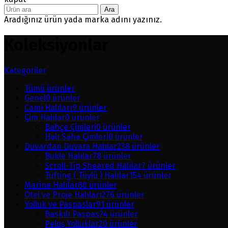
Ara
Aradığınız ürün yada marka adını yazınız.
Koleksiyonlar
Kategoriler
Tümü
ürünler
Genel
0
ürünler
Cami Halıları
9
ürünler
Çim Halılar
0
ürünler
Bahçe Çimleri
0
ürünler
Halı Saha Çimleri
0
ürünler
Duvardan Duvara Halılar
238
ürünler
Bukle Halılar
78
ürünler
Scroll-Tip Sheared Halılar
7
ürünler
Tufting ( Tüylü ) Halılar
154
ürünler
Marine Halılar
80
ürünler
Otel ve Proje Halıları
276
ürünler
Yolluk ve Paspaslar
91
ürünler
Baskılı Paspas
24
ürünler
Peluş Yolluklar
20
ürünler