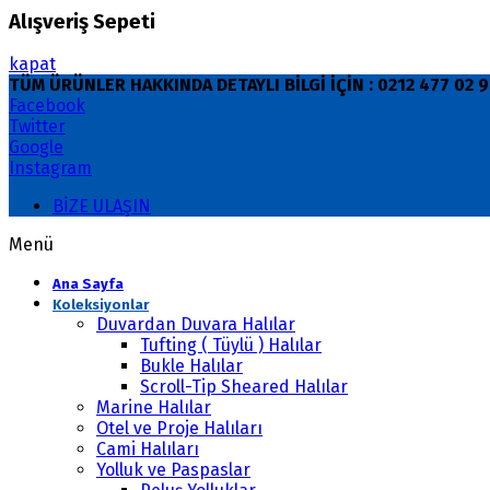
Alışveriş Sepeti
kapat
TÜM ÜRÜNLER HAKKINDA DETAYLI BİLGİ İÇİN : 0212 477 02
Facebook
Twitter
Google
Instagram
BİZE ULAŞIN
Menü
Ana Sayfa
Koleksiyonlar
Duvardan Duvara Halılar
Tufting ( Tüylü ) Halılar
Bukle Halılar
Scroll-Tip Sheared Halılar
Marine Halılar
Otel ve Proje Halıları
Cami Halıları
Yolluk ve Paspaslar