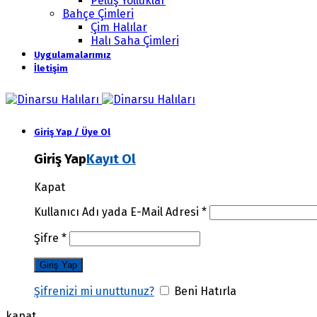
Peluş Yolluklar
Bahçe Çimleri
Çim Halılar
Halı Saha Çimleri
Uygulamalarımız
İletişim
Giriş Yap / Üye Ol
Giriş Yap
Kayıt Ol
Kapat
Kullanıcı Adı yada E-Mail Adresi
*
Şifre
*
Şifrenizi mi unuttunuz?
Beni Hatırla
kapat