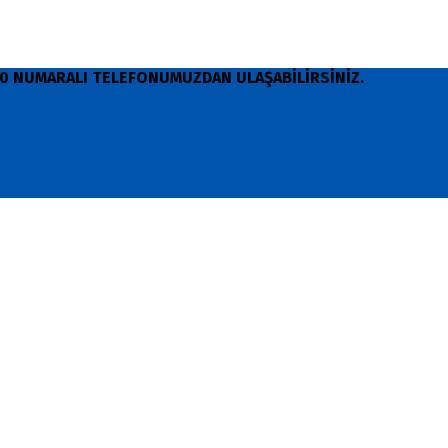
 90 NUMARALI TELEFONUMUZDAN ULAŞABİLİRSİNİZ.