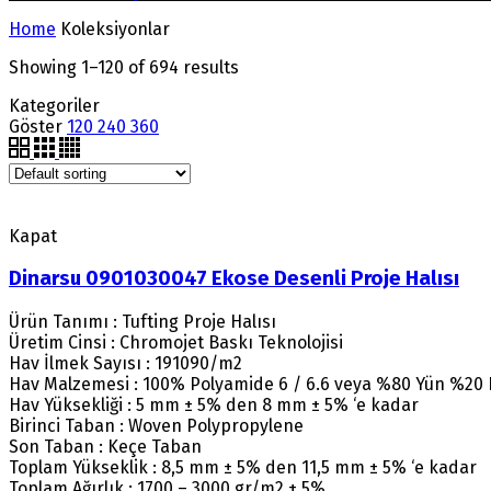
Home
Koleksiyonlar
Showing 1–120 of 694 results
Kategoriler
Göster
120
240
360
Kapat
Dinarsu 0901030047 Ekose Desenli Proje Halısı
Ürün Tanımı : Tufting Proje Halısı
Üretim Cinsi : Chromojet Baskı Teknolojisi
Hav İlmek Sayısı : 191090/m2
Hav Malzemesi : 100% Polyamide 6 / 6.6 veya %80 Yün %20
Hav Yüksekliği : 5 mm ± 5% den 8 mm ± 5% ‘e kadar
Birinci Taban : Woven Polypropylene
Son Taban : Keçe Taban
Toplam Yükseklik : 8,5 mm ± 5% den 11,5 mm ± 5% ‘e kadar
Toplam Ağırlık : 1700 – 3000 gr/m2 ± 5%