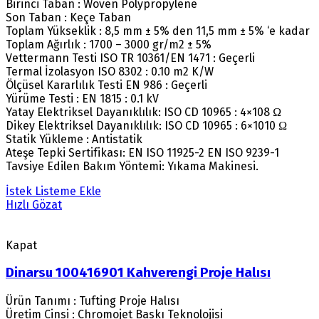
Birinci Taban : Woven Polypropylene
Son Taban : Keçe Taban
Toplam Yükseklik : 8,5 mm ± 5% den 11,5 mm ± 5% ‘e kadar
Toplam Ağırlık : 1700 – 3000 gr/m2 ± 5%
Vettermann Testi ISO TR 10361/EN 1471 : Geçerli
Termal İzolasyon ISO 8302 : 0.10 m2 K/W
Ölçüsel Kararlılık Testi EN 986 : Geçerli
Yürüme Testi : EN 1815 : 0.1 kV
Yatay Elektriksel Dayanıklılık: ISO CD 10965 : 4×108 Ω
Dikey Elektriksel Dayanıklılık: ISO CD 10965 : 6×1010 Ω
Statik Yükleme : Antistatik
Ateşe Tepki Sertifikası: EN ISO 11925-2 EN ISO 9239-1
Tavsiye Edilen Bakım Yöntemi: Yıkama Makinesi.
İstek Listeme Ekle
Hızlı Gözat
Kapat
Dinarsu 100416901 Kahverengi Proje Halısı
Ürün Tanımı : Tufting Proje Halısı
Üretim Cinsi : Chromojet Baskı Teknolojisi