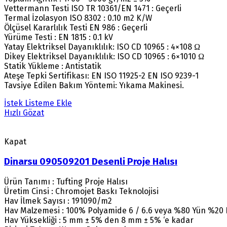
Vettermann Testi ISO TR 10361/EN 1471 : Geçerli
Termal İzolasyon ISO 8302 : 0.10 m2 K/W
Ölçüsel Kararlılık Testi EN 986 : Geçerli
Yürüme Testi : EN 1815 : 0.1 kV
Yatay Elektriksel Dayanıklılık: ISO CD 10965 : 4×108 Ω
Dikey Elektriksel Dayanıklılık: ISO CD 10965 : 6×1010 Ω
Statik Yükleme : Antistatik
Ateşe Tepki Sertifikası: EN ISO 11925-2 EN ISO 9239-1
Tavsiye Edilen Bakım Yöntemi: Yıkama Makinesi.
İstek Listeme Ekle
Hızlı Gözat
Kapat
Dinarsu 090509201 Desenli Proje Halısı
Ürün Tanımı : Tufting Proje Halısı
Üretim Cinsi : Chromojet Baskı Teknolojisi
Hav İlmek Sayısı : 191090/m2
Hav Malzemesi : 100% Polyamide 6 / 6.6 veya %80 Yün %20
Hav Yüksekliği : 5 mm ± 5% den 8 mm ± 5% ‘e kadar