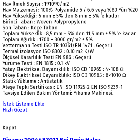
Hav İlmek Sayısı : 191090/m2
Hav Malzemesi : 100% Polyamide 6 / 6.6 veya %80 Yün %20
Hav Yüksekliği : 5 mm ± 5% den 8 mm ± 5% ‘e kadar
Birinci Taban : Woven Polypropylene
Son Taban : Keçe Taban
Toplam Yükseklik : 8,5 mm ± 5% den 11,5 mm ± 5% ‘e kadar
Toplam Ağırlık : 1700 – 3000 gr/m2 ± 5%
Vettermann Testi ISO TR 10361/EN 1471 : Geçerli
Termal İzolasyon ISO 8302 : 0.10 m2 K/W
Ölçüsel Kararlılık Testi EN 986 : Geçerli
Yürüme Testi : EN 1815 : 0.1 kV
Yatay Elektriksel Dayanıklılık: ISO CD 10965 : 4×108 Ω
Dikey Elektriksel Dayanıklılık: ISO CD 10965 : 6×1010 Ω
Statik Yükleme : Antistatik
Ateşe Tepki Sertifikası: EN ISO 11925-2 EN ISO 9239-1
Tavsiye Edilen Bakım Yöntemi: Yıkama Makinesi.
İstek Listeme Ekle
Hızlı Gözat
Kapat
Dinarsu 1004483011 Bej Proje Halısı