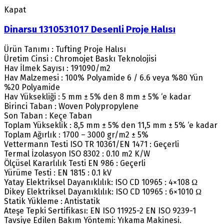
Kapat
Dinarsu 1310531017 Desenli Proje Halısı
Ürün Tanımı : Tufting Proje Halısı
Üretim Cinsi : Chromojet Baskı Teknolojisi
Hav İlmek Sayısı : 191090/m2
Hav Malzemesi : 100% Polyamide 6 / 6.6 veya %80 Yün
%20 Polyamide
Hav Yüksekliği : 5 mm ± 5% den 8 mm ± 5% ‘e kadar
Birinci Taban : Woven Polypropylene
Son Taban : Keçe Taban
Toplam Yükseklik : 8,5 mm ± 5% den 11,5 mm ± 5% ‘e kadar
Toplam Ağırlık : 1700 – 3000 gr/m2 ± 5%
Vettermann Testi ISO TR 10361/EN 1471 : Geçerli
Termal İzolasyon ISO 8302 : 0.10 m2 K/W
Ölçüsel Kararlılık Testi EN 986 : Geçerli
Yürüme Testi : EN 1815 : 0.1 kV
Yatay Elektriksel Dayanıklılık: ISO CD 10965 : 4×108 Ω
Dikey Elektriksel Dayanıklılık: ISO CD 10965 : 6×1010 Ω
Statik Yükleme : Antistatik
Ateşe Tepki Sertifikası: EN ISO 11925-2 EN ISO 9239-1
Tavsiye Edilen Bakım Yöntemi: Yıkama Makinesi.