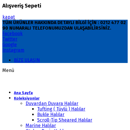
Alışveriş Sepeti
kapat
TÜM ÜRÜNLER HAKKINDA DETAYLI BİLGİ İÇİN : 0212 477 02
90 NUMARALI TELEFONUMUZDAN ULAŞABİLİRSİNİZ.
Facebook
Twitter
Google
Instagram
BİZE ULAŞIN
Menü
Ana Sayfa
Koleksiyonlar
Duvardan Duvara Halılar
Tufting ( Tüylü ) Halılar
Bukle Halılar
Scroll-Tip Sheared Halılar
Marine Halılar