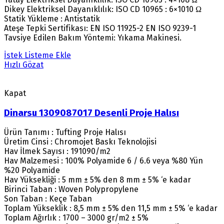
Dikey Elektriksel Dayanıklılık: ISO CD 10965 : 6×1010 Ω
Statik Yükleme : Antistatik
Ateşe Tepki Sertifikası: EN ISO 11925-2 EN ISO 9239-1
Tavsiye Edilen Bakım Yöntemi: Yıkama Makinesi.
İstek Listeme Ekle
Hızlı Gözat
Kapat
Dinarsu 1309087017 Desenli Proje Halısı
Ürün Tanımı : Tufting Proje Halısı
Üretim Cinsi : Chromojet Baskı Teknolojisi
Hav İlmek Sayısı : 191090/m2
Hav Malzemesi : 100% Polyamide 6 / 6.6 veya %80 Yün
%20 Polyamide
Hav Yüksekliği : 5 mm ± 5% den 8 mm ± 5% ‘e kadar
Birinci Taban : Woven Polypropylene
Son Taban : Keçe Taban
Toplam Yükseklik : 8,5 mm ± 5% den 11,5 mm ± 5% ‘e kadar
Toplam Ağırlık : 1700 – 3000 gr/m2 ± 5%