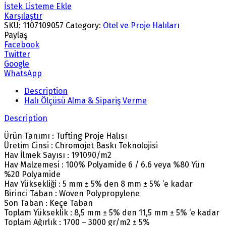
İstek Listeme Ekle
Karşılaştır
SKU:
1107109057
Category:
Otel ve Proje Halıları
Paylaş
Facebook
Twitter
Google
WhatsApp
Description
Halı Ölçüsü Alma & Sipariş Verme
Description
Ürün Tanımı : Tufting Proje Halısı
Üretim Cinsi : Chromojet Baskı Teknolojisi
Hav İlmek Sayısı : 191090/m2
Hav Malzemesi : 100% Polyamide 6 / 6.6 veya %80 Yün
%20 Polyamide
Hav Yüksekliği : 5 mm ± 5% den 8 mm ± 5% ‘e kadar
Birinci Taban : Woven Polypropylene
Son Taban : Keçe Taban
Toplam Yükseklik : 8,5 mm ± 5% den 11,5 mm ± 5% ‘e kadar
Toplam Ağırlık : 1700 – 3000 gr/m2 ± 5%