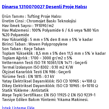
Dinarsu 1310070027 Desenli Proje Halısı
Ürün Tanımı : Tufting Proje Halısı
Üretim Cinsi : Chromojet Baskı Teknolojisi
Hav İlmek Sayısı : 191090/m2
Hav Malzemesi : 100% Polyamide 6 / 6.6 veya %80 Yün
%20 Polyamide
Hav Yüksekliği : 5 mm ± 5% den 8 mm ± 5% ‘e kadar
Birinci Taban : Woven Polypropylene
Son Taban : Keçe Taban
Toplam Yükseklik : 8,5 mm ± 5% den 11,5 mm ± 5% ‘e kadar
Toplam Ağırlık : 1700 – 3000 gr/m2 ± 5%
Vettermann Testi ISO TR 10361/EN 1471 : Geçerli
Termal İzolasyon ISO 8302 : 0.10 m2 K/W
Ölçüsel Kararlılık Testi EN 986 : Geçerli
Yürüme Testi : EN 1815 : 0.1 kV
Yatay Elektriksel Dayanıklılık: ISO CD 10965 : 4×108 Ω
Dikey Elektriksel Dayanıklılık: ISO CD 10965 : 6×1010 Ω
Statik Yükleme : Antistatik
Ateşe Tepki Sertifikası: EN ISO 11925-2 EN ISO 9239-1
Tavsiye Edilen Bakım Yöntemi: Yıkama Makinesi.
İstek Listeme Ekle