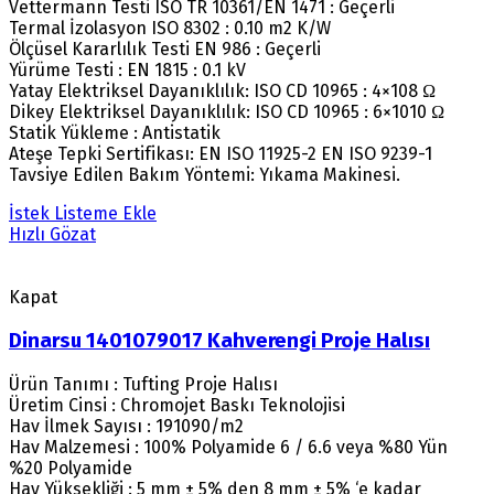
Vettermann Testi ISO TR 10361/EN 1471 : Geçerli
Termal İzolasyon ISO 8302 : 0.10 m2 K/W
Ölçüsel Kararlılık Testi EN 986 : Geçerli
Yürüme Testi : EN 1815 : 0.1 kV
Yatay Elektriksel Dayanıklılık: ISO CD 10965 : 4×108 Ω
Dikey Elektriksel Dayanıklılık: ISO CD 10965 : 6×1010 Ω
Statik Yükleme : Antistatik
Ateşe Tepki Sertifikası: EN ISO 11925-2 EN ISO 9239-1
Tavsiye Edilen Bakım Yöntemi: Yıkama Makinesi.
İstek Listeme Ekle
Hızlı Gözat
Kapat
Dinarsu 1401079017 Kahverengi Proje Halısı
Ürün Tanımı : Tufting Proje Halısı
Üretim Cinsi : Chromojet Baskı Teknolojisi
Hav İlmek Sayısı : 191090/m2
Hav Malzemesi : 100% Polyamide 6 / 6.6 veya %80 Yün
%20 Polyamide
Hav Yüksekliği : 5 mm ± 5% den 8 mm ± 5% ‘e kadar