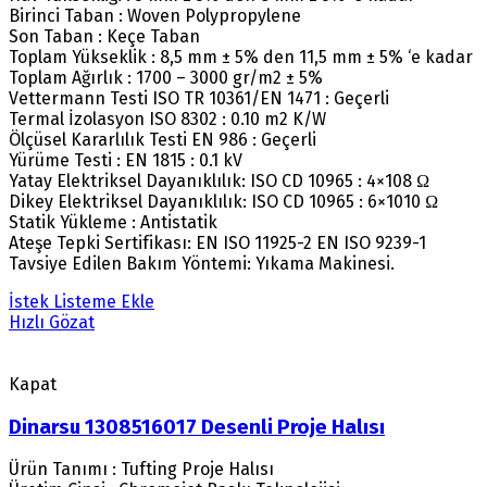
Birinci Taban : Woven Polypropylene
Son Taban : Keçe Taban
Toplam Yükseklik : 8,5 mm ± 5% den 11,5 mm ± 5% ‘e kadar
Toplam Ağırlık : 1700 – 3000 gr/m2 ± 5%
Vettermann Testi ISO TR 10361/EN 1471 : Geçerli
Termal İzolasyon ISO 8302 : 0.10 m2 K/W
Ölçüsel Kararlılık Testi EN 986 : Geçerli
Yürüme Testi : EN 1815 : 0.1 kV
Yatay Elektriksel Dayanıklılık: ISO CD 10965 : 4×108 Ω
Dikey Elektriksel Dayanıklılık: ISO CD 10965 : 6×1010 Ω
Statik Yükleme : Antistatik
Ateşe Tepki Sertifikası: EN ISO 11925-2 EN ISO 9239-1
Tavsiye Edilen Bakım Yöntemi: Yıkama Makinesi.
İstek Listeme Ekle
Hızlı Gözat
Kapat
Dinarsu 1308516017 Desenli Proje Halısı
Ürün Tanımı : Tufting Proje Halısı