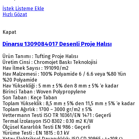
İstek Listeme Ekle
Hızlı Gözat
Kapat
Dinarsu 1309084017 Desenli Proje Halısı
Ürün Tanımı : Tufting Proje Halısı
Üretim Cinsi : Chromojet Baskı Teknolojisi
Hav İlmek Sayısı : 191090/m2
Hav Malzemesi : 100% Polyamide 6 / 6.6 veya %80 Yün
%20 Polyamide
Hav Yüksekliği : 5 mm ± 5% den 8 mm ± 5% ‘e kadar
Birinci Taban : Woven Polypropylene
Son Taban : Keçe Taban
Toplam Yükseklik : 8,5 mm ± 5% den 11,5 mm ± 5% ‘e kadar
Toplam Ağırlık : 1700 – 3000 gr/m2 ± 5%
Vettermann Testi ISO TR 10361/EN 1471 : Geçerli
Termal İzolasyon ISO 8302 : 0.10 m2 K/W
Ölçüsel Kararlılık Testi EN 986 : Geçerli
Yürüme Testi : EN 1815 : 0.1 kV
Yatay Elektriksel Dayanıklılık: ISO CD 10965 : 4×108 Ω