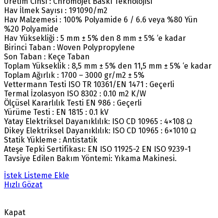
Üretim Cinsi : Chromojet Baskı Teknolojisi
Hav İlmek Sayısı : 191090/m2
Hav Malzemesi : 100% Polyamide 6 / 6.6 veya %80 Yün
%20 Polyamide
Hav Yüksekliği : 5 mm ± 5% den 8 mm ± 5% ‘e kadar
Birinci Taban : Woven Polypropylene
Son Taban : Keçe Taban
Toplam Yükseklik : 8,5 mm ± 5% den 11,5 mm ± 5% ‘e kadar
Toplam Ağırlık : 1700 – 3000 gr/m2 ± 5%
Vettermann Testi ISO TR 10361/EN 1471 : Geçerli
Termal İzolasyon ISO 8302 : 0.10 m2 K/W
Ölçüsel Kararlılık Testi EN 986 : Geçerli
Yürüme Testi : EN 1815 : 0.1 kV
Yatay Elektriksel Dayanıklılık: ISO CD 10965 : 4×108 Ω
Dikey Elektriksel Dayanıklılık: ISO CD 10965 : 6×1010 Ω
Statik Yükleme : Antistatik
Ateşe Tepki Sertifikası: EN ISO 11925-2 EN ISO 9239-1
Tavsiye Edilen Bakım Yöntemi: Yıkama Makinesi.
İstek Listeme Ekle
Hızlı Gözat
Kapat