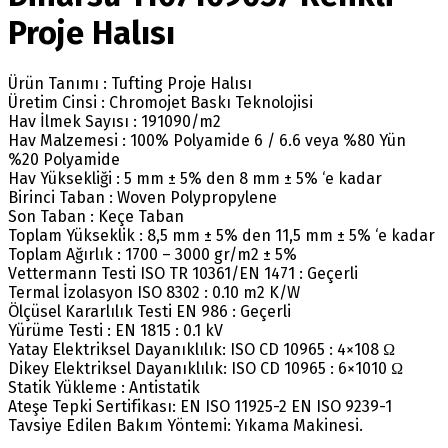
Proje Halısı
Ürün Tanımı : Tufting Proje Halısı
Üretim Cinsi : Chromojet Baskı Teknolojisi
Hav İlmek Sayısı : 191090/m2
Hav Malzemesi : 100% Polyamide 6 / 6.6 veya %80 Yün
%20 Polyamide
Hav Yüksekliği : 5 mm ± 5% den 8 mm ± 5% ‘e kadar
Birinci Taban : Woven Polypropylene
Son Taban : Keçe Taban
Toplam Yükseklik : 8,5 mm ± 5% den 11,5 mm ± 5% ‘e kadar
Toplam Ağırlık : 1700 – 3000 gr/m2 ± 5%
Vettermann Testi ISO TR 10361/EN 1471 : Geçerli
Termal İzolasyon ISO 8302 : 0.10 m2 K/W
Ölçüsel Kararlılık Testi EN 986 : Geçerli
Yürüme Testi : EN 1815 : 0.1 kV
Yatay Elektriksel Dayanıklılık: ISO CD 10965 : 4×108 Ω
Dikey Elektriksel Dayanıklılık: ISO CD 10965 : 6×1010 Ω
Statik Yükleme : Antistatik
Ateşe Tepki Sertifikası: EN ISO 11925-2 EN ISO 9239-1
Tavsiye Edilen Bakım Yöntemi: Yıkama Makinesi.