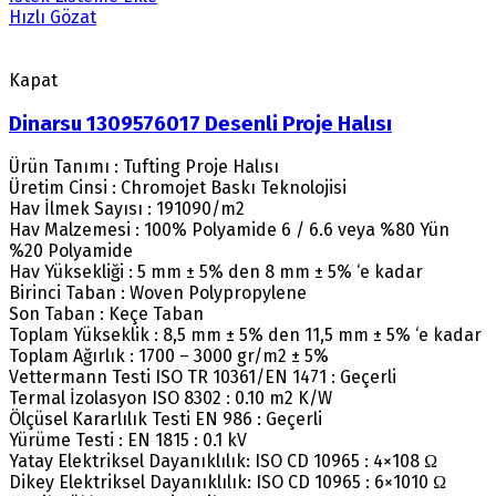
Hızlı Gözat
Kapat
Dinarsu 1309576017 Desenli Proje Halısı
Ürün Tanımı : Tufting Proje Halısı
Üretim Cinsi : Chromojet Baskı Teknolojisi
Hav İlmek Sayısı : 191090/m2
Hav Malzemesi : 100% Polyamide 6 / 6.6 veya %80 Yün
%20 Polyamide
Hav Yüksekliği : 5 mm ± 5% den 8 mm ± 5% ‘e kadar
Birinci Taban : Woven Polypropylene
Son Taban : Keçe Taban
Toplam Yükseklik : 8,5 mm ± 5% den 11,5 mm ± 5% ‘e kadar
Toplam Ağırlık : 1700 – 3000 gr/m2 ± 5%
Vettermann Testi ISO TR 10361/EN 1471 : Geçerli
Termal İzolasyon ISO 8302 : 0.10 m2 K/W
Ölçüsel Kararlılık Testi EN 986 : Geçerli
Yürüme Testi : EN 1815 : 0.1 kV
Yatay Elektriksel Dayanıklılık: ISO CD 10965 : 4×108 Ω
Dikey Elektriksel Dayanıklılık: ISO CD 10965 : 6×1010 Ω