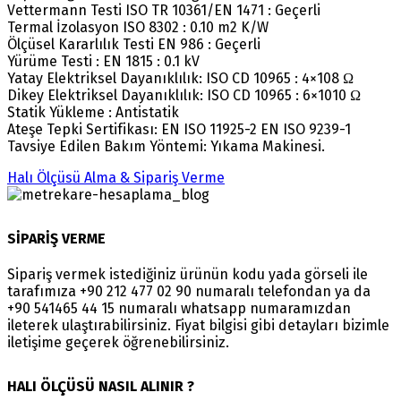
Vettermann Testi ISO TR 10361/EN 1471 : Geçerli
Termal İzolasyon ISO 8302 : 0.10 m2 K/W
Ölçüsel Kararlılık Testi EN 986 : Geçerli
Yürüme Testi : EN 1815 : 0.1 kV
Yatay Elektriksel Dayanıklılık: ISO CD 10965 : 4×108 Ω
Dikey Elektriksel Dayanıklılık: ISO CD 10965 : 6×1010 Ω
Statik Yükleme : Antistatik
Ateşe Tepki Sertifikası: EN ISO 11925-2 EN ISO 9239-1
Tavsiye Edilen Bakım Yöntemi: Yıkama Makinesi.
Halı Ölçüsü Alma & Sipariş Verme
SİPARİŞ VERME
Sipariş vermek istediğiniz ürünün kodu yada görseli ile
tarafımıza +90 212 477 02 90 numaralı telefondan ya da
+90 541465 44 15 numaralı whatsapp numaramızdan
ileterek ulaştırabilirsiniz. Fiyat bilgisi gibi detayları bizimle
iletişime geçerek öğrenebilirsiniz.
HALI ÖLÇÜSÜ NASIL ALINIR ?