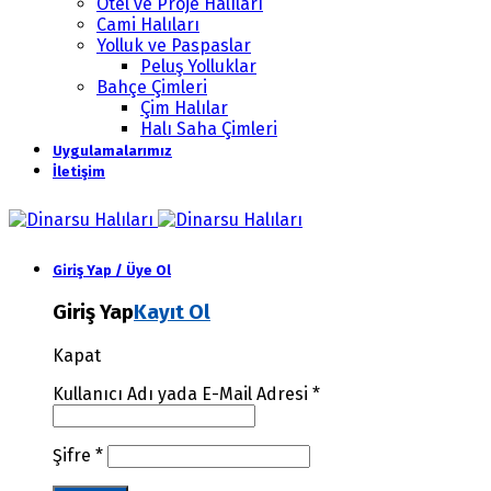
Otel ve Proje Halıları
Cami Halıları
Yolluk ve Paspaslar
Peluş Yolluklar
Bahçe Çimleri
Çim Halılar
Halı Saha Çimleri
Uygulamalarımız
İletişim
Giriş Yap / Üye Ol
Giriş Yap
Kayıt Ol
Kapat
Kullanıcı Adı yada E-Mail Adresi
*
Şifre
*