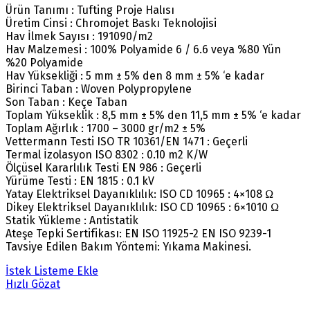
Ürün Tanımı : Tufting Proje Halısı
Üretim Cinsi : Chromojet Baskı Teknolojisi
Hav İlmek Sayısı : 191090/m2
Hav Malzemesi : 100% Polyamide 6 / 6.6 veya %80 Yün
%20 Polyamide
Hav Yüksekliği : 5 mm ± 5% den 8 mm ± 5% ‘e kadar
Birinci Taban : Woven Polypropylene
Son Taban : Keçe Taban
Toplam Yükseklik : 8,5 mm ± 5% den 11,5 mm ± 5% ‘e kadar
Toplam Ağırlık : 1700 – 3000 gr/m2 ± 5%
Vettermann Testi ISO TR 10361/EN 1471 : Geçerli
Termal İzolasyon ISO 8302 : 0.10 m2 K/W
Ölçüsel Kararlılık Testi EN 986 : Geçerli
Yürüme Testi : EN 1815 : 0.1 kV
Yatay Elektriksel Dayanıklılık: ISO CD 10965 : 4×108 Ω
Dikey Elektriksel Dayanıklılık: ISO CD 10965 : 6×1010 Ω
Statik Yükleme : Antistatik
Ateşe Tepki Sertifikası: EN ISO 11925-2 EN ISO 9239-1
Tavsiye Edilen Bakım Yöntemi: Yıkama Makinesi.
İstek Listeme Ekle
Hızlı Gözat