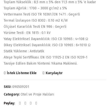
Toplam Yükseklik : 8,5 mm ± 5% den 11,5 mm ± 5% ‘e kadar
Toplam Ağırlık : 1700 – 3000 gr/m2 ± 5%
Vettermann Testi ISO TR 10361/EN 1471 : Geçerli
Termal İzolasyon ISO 8302 : 0.10 m2 K/W
Ölçüsel Kararlılık Testi EN 986 : Geçerli
Yürüme Testi : EN 1815 : 0.1 kV
Yatay Elektriksel Dayanıklılık: ISO CD 10965 : 4×108 Ω
Dikey Elektriksel Dayanıklılık: ISO CD 10965 : 6×1010 Ω
Statik Yükleme : Antistatik
Ateşe Tepki Sertifikası: EN ISO 11925-2 EN ISO 9239-1
Tavsiye Edilen Bakım Yöntemi: Yıkama Makinesi.
Karşılaştır
İstek Listeme Ekle
SKU:
090509201
Category:
Otel ve Proje Halıları
Paylaş