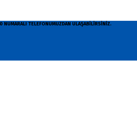
 90 NUMARALI TELEFONUMUZDAN ULAŞABİLİRSİNİZ.