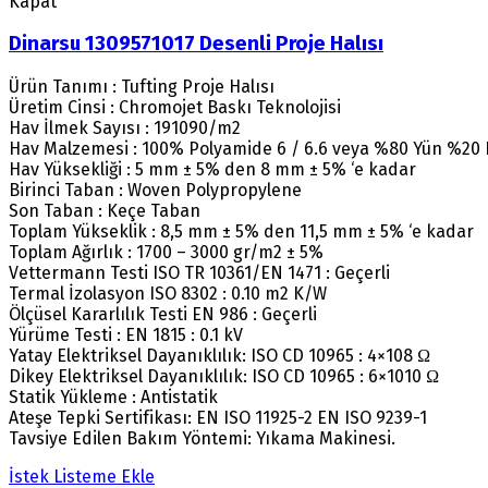
Kapat
Dinarsu 1309571017 Desenli Proje Halısı
Ürün Tanımı : Tufting Proje Halısı
Üretim Cinsi : Chromojet Baskı Teknolojisi
Hav İlmek Sayısı : 191090/m2
Hav Malzemesi : 100% Polyamide 6 / 6.6 veya %80 Yün %20
Hav Yüksekliği : 5 mm ± 5% den 8 mm ± 5% ‘e kadar
Birinci Taban : Woven Polypropylene
Son Taban : Keçe Taban
Toplam Yükseklik : 8,5 mm ± 5% den 11,5 mm ± 5% ‘e kadar
Toplam Ağırlık : 1700 – 3000 gr/m2 ± 5%
Vettermann Testi ISO TR 10361/EN 1471 : Geçerli
Termal İzolasyon ISO 8302 : 0.10 m2 K/W
Ölçüsel Kararlılık Testi EN 986 : Geçerli
Yürüme Testi : EN 1815 : 0.1 kV
Yatay Elektriksel Dayanıklılık: ISO CD 10965 : 4×108 Ω
Dikey Elektriksel Dayanıklılık: ISO CD 10965 : 6×1010 Ω
Statik Yükleme : Antistatik
Ateşe Tepki Sertifikası: EN ISO 11925-2 EN ISO 9239-1
Tavsiye Edilen Bakım Yöntemi: Yıkama Makinesi.
İstek Listeme Ekle