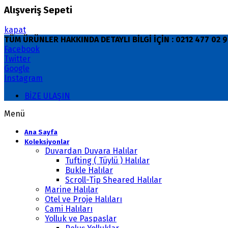
Alışveriş Sepeti
kapat
TÜM ÜRÜNLER HAKKINDA DETAYLI BİLGİ İÇİN : 0212 477 02
Facebook
Twitter
Google
Instagram
BİZE ULAŞIN
Menü
Ana Sayfa
Koleksiyonlar
Duvardan Duvara Halılar
Tufting ( Tüylü ) Halılar
Bukle Halılar
Scroll-Tip Sheared Halılar
Marine Halılar
Otel ve Proje Halıları
Cami Halıları
Yolluk ve Paspaslar