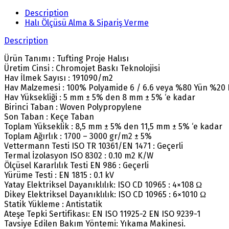
Description
Halı Ölçüsü Alma & Sipariş Verme
Description
Ürün Tanımı : Tufting Proje Halısı
Üretim Cinsi : Chromojet Baskı Teknolojisi
Hav İlmek Sayısı : 191090/m2
Hav Malzemesi : 100% Polyamide 6 / 6.6 veya %80 Yün %20
Hav Yüksekliği : 5 mm ± 5% den 8 mm ± 5% ‘e kadar
Birinci Taban : Woven Polypropylene
Son Taban : Keçe Taban
Toplam Yükseklik : 8,5 mm ± 5% den 11,5 mm ± 5% ‘e kadar
Toplam Ağırlık : 1700 – 3000 gr/m2 ± 5%
Vettermann Testi ISO TR 10361/EN 1471 : Geçerli
Termal İzolasyon ISO 8302 : 0.10 m2 K/W
Ölçüsel Kararlılık Testi EN 986 : Geçerli
Yürüme Testi : EN 1815 : 0.1 kV
Yatay Elektriksel Dayanıklılık: ISO CD 10965 : 4×108 Ω
Dikey Elektriksel Dayanıklılık: ISO CD 10965 : 6×1010 Ω
Statik Yükleme : Antistatik
Ateşe Tepki Sertifikası: EN ISO 11925-2 EN ISO 9239-1
Tavsiye Edilen Bakım Yöntemi: Yıkama Makinesi.