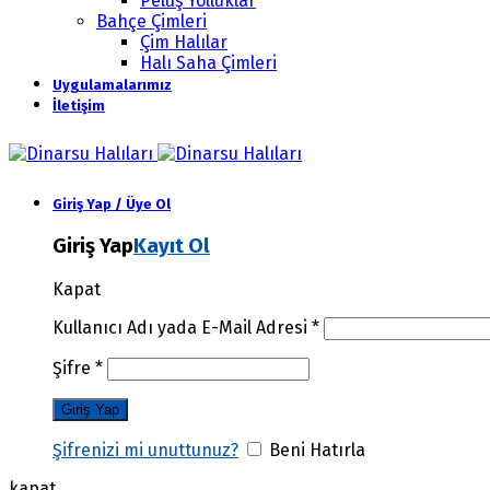
Peluş Yolluklar
Bahçe Çimleri
Çim Halılar
Halı Saha Çimleri
Uygulamalarımız
İletişim
Giriş Yap / Üye Ol
Giriş Yap
Kayıt Ol
Kapat
Kullanıcı Adı yada E-Mail Adresi
*
Şifre
*
Şifrenizi mi unuttunuz?
Beni Hatırla
kapat