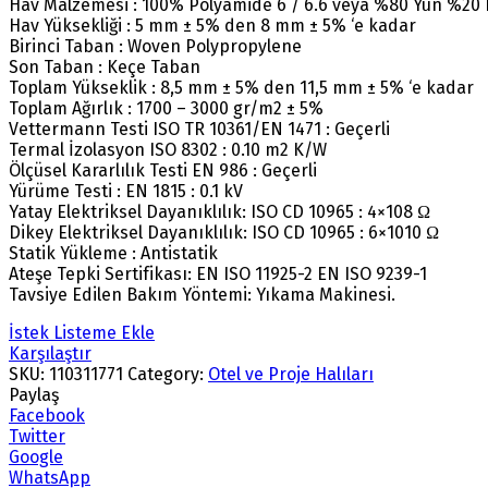
Hav Malzemesi : 100% Polyamide 6 / 6.6 veya %80 Yün %20
Hav Yüksekliği : 5 mm ± 5% den 8 mm ± 5% ‘e kadar
Birinci Taban : Woven Polypropylene
Son Taban : Keçe Taban
Toplam Yükseklik : 8,5 mm ± 5% den 11,5 mm ± 5% ‘e kadar
Toplam Ağırlık : 1700 – 3000 gr/m2 ± 5%
Vettermann Testi ISO TR 10361/EN 1471 : Geçerli
Termal İzolasyon ISO 8302 : 0.10 m2 K/W
Ölçüsel Kararlılık Testi EN 986 : Geçerli
Yürüme Testi : EN 1815 : 0.1 kV
Yatay Elektriksel Dayanıklılık: ISO CD 10965 : 4×108 Ω
Dikey Elektriksel Dayanıklılık: ISO CD 10965 : 6×1010 Ω
Statik Yükleme : Antistatik
Ateşe Tepki Sertifikası: EN ISO 11925-2 EN ISO 9239-1
Tavsiye Edilen Bakım Yöntemi: Yıkama Makinesi.
İstek Listeme Ekle
Karşılaştır
SKU:
110311771
Category:
Otel ve Proje Halıları
Paylaş
Facebook
Twitter
Google
WhatsApp