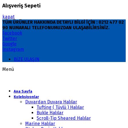
Alışveriş Sepeti
kapat
TÜM ÜRÜNLER HAKKINDA DETAYLI BİLGİ İÇİN : 0212 477 02
90 NUMARALI TELEFONUMUZDAN ULAŞABİLİRSİNİZ.
Facebook
Twitter
Google
Instagram
BİZE ULAŞIN
Menü
Ana Sayfa
Koleksiyonlar
Duvardan Duvara Halılar
Tufting ( Tüylü ) Halılar
Bukle Halılar
Scroll-Tip Sheared Halılar
Marine Halılar