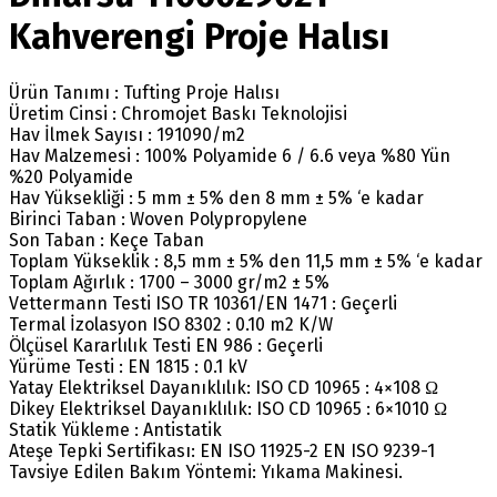
Kahverengi Proje Halısı
Ürün Tanımı : Tufting Proje Halısı
Üretim Cinsi : Chromojet Baskı Teknolojisi
Hav İlmek Sayısı : 191090/m2
Hav Malzemesi : 100% Polyamide 6 / 6.6 veya %80 Yün
%20 Polyamide
Hav Yüksekliği : 5 mm ± 5% den 8 mm ± 5% ‘e kadar
Birinci Taban : Woven Polypropylene
Son Taban : Keçe Taban
Toplam Yükseklik : 8,5 mm ± 5% den 11,5 mm ± 5% ‘e kadar
Toplam Ağırlık : 1700 – 3000 gr/m2 ± 5%
Vettermann Testi ISO TR 10361/EN 1471 : Geçerli
Termal İzolasyon ISO 8302 : 0.10 m2 K/W
Ölçüsel Kararlılık Testi EN 986 : Geçerli
Yürüme Testi : EN 1815 : 0.1 kV
Yatay Elektriksel Dayanıklılık: ISO CD 10965 : 4×108 Ω
Dikey Elektriksel Dayanıklılık: ISO CD 10965 : 6×1010 Ω
Statik Yükleme : Antistatik
Ateşe Tepki Sertifikası: EN ISO 11925-2 EN ISO 9239-1
Tavsiye Edilen Bakım Yöntemi: Yıkama Makinesi.