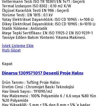
Vettermann Testi ISO TR 10361/EN 1471 : Geçerli
Termal İzolasyon ISO 8302 : 0.10 m2 K/W
Ölçüsel Kararlılık Testi EN 986 : Geçerli
Yürüme Testi : EN 1815 : 0.1 kV
Yatay Elektriksel Dayanıklılık: ISO CD 10965 : 4×108 Ω
Dikey Elektriksel Dayanıklılık: ISO CD 10965 : 6×1010 Ω
Statik Yükleme : Antistatik
Ateşe Tepki Sertifikası: EN ISO 11925-2 EN ISO 9239-1
Tavsiye Edilen Bakım Yöntemi: Yıkama Makinesi.
İstek Listeme Ekle
Hızlı Gözat
Kapat
Dinarsu 1309571017 Desenli Proje Halısı
Ürün Tanımı : Tufting Proje Halısı
Üretim Cinsi : Chromojet Baskı Teknolojisi
Hav İlmek Sayısı : 191090/m2
Hav Malzemesi : 100% Polyamide 6 / 6.6 veya %80 Yün
%20 Polyamide
Hav Yüksekliği : 5 mm ± 5% den 8 mm ± 5% ‘e kadar