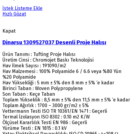
İstek Listeme Ekle
Hızlı Gözat
Kapat
Dinarsu 1309527037 Desenli Proje Halısı
Ürün Tanımı : Tufting Proje Halısı
Üretim Cinsi : Chromojet Baskı Teknolojisi
Hav İlmek Sayısı : 191090/m2
Hav Malzemesi : 100% Polyamide 6 / 6.6 veya %80 Yün
%20 Polyamide
Hav Yüksekliği : 5 mm ± 5% den 8 mm ± 5% ‘e kadar
Birinci Taban : Woven Polypropylene
Son Taban : Keçe Taban
Toplam Yükseklik : 8,5 mm ± 5% den 11,5 mm ± 5% ‘e kadar
Toplam Ağırlık : 1700 – 3000 gr/m2 ± 5%
Vettermann Testi ISO TR 10361/EN 1471 : Geçerli
Termal İzolasyon ISO 8302 : 0.10 m2 K/W
Ölçüsel Kararlılık Testi EN 986 : Geçerli
Yürüme Testi : EN 1815 : 0.1 kV
Yatay Elektriksel Dayanıklılık: ISO CD 10965 : 4×108 Ω