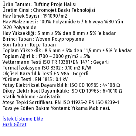
Ürün Tanımı : Tufting Proje Halısı
Üretim Cinsi : Chromojet Baskı Teknolojisi
Hav İlmek Sayısı : 191090/m2
Hav Malzemesi : 100% Polyamide 6 / 6.6 veya %80 Yün
%20 Polyamide
Hav Yüksekliği : 5 mm ± 5% den 8 mm ± 5% ‘e kadar
Birinci Taban : Woven Polypropylene
Son Taban : Keçe Taban
Toplam Yükseklik : 8,5 mm ± 5% den 11,5 mm ± 5% ‘e kadar
Toplam Ağırlık : 1700 – 3000 gr/m2 ± 5%
Vettermann Testi ISO TR 10361/EN 1471 : Geçerli
Termal İzolasyon ISO 8302 : 0.10 m2 K/W
Ölçüsel Kararlılık Testi EN 986 : Geçerli
Yürüme Testi : EN 1815 : 0.1 kV
Yatay Elektriksel Dayanıklılık: ISO CD 10965 : 4×108 Ω
Dikey Elektriksel Dayanıklılık: ISO CD 10965 : 6×1010 Ω
Statik Yükleme : Antistatik
Ateşe Tepki Sertifikası: EN ISO 11925-2 EN ISO 9239-1
Tavsiye Edilen Bakım Yöntemi: Yıkama Makinesi.
İstek Listeme Ekle
Hızlı Gözat