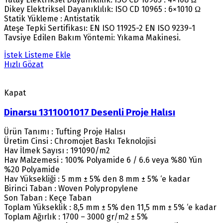
Dikey Elektriksel Dayanıklılık: ISO CD 10965 : 6×1010 Ω
Statik Yükleme : Antistatik
Ateşe Tepki Sertifikası: EN ISO 11925-2 EN ISO 9239-1
Tavsiye Edilen Bakım Yöntemi: Yıkama Makinesi.
İstek Listeme Ekle
Hızlı Gözat
Kapat
Dinarsu 1311001017 Desenli Proje Halısı
Ürün Tanımı : Tufting Proje Halısı
Üretim Cinsi : Chromojet Baskı Teknolojisi
Hav İlmek Sayısı : 191090/m2
Hav Malzemesi : 100% Polyamide 6 / 6.6 veya %80 Yün
%20 Polyamide
Hav Yüksekliği : 5 mm ± 5% den 8 mm ± 5% ‘e kadar
Birinci Taban : Woven Polypropylene
Son Taban : Keçe Taban
Toplam Yükseklik : 8,5 mm ± 5% den 11,5 mm ± 5% ‘e kadar
Toplam Ağırlık : 1700 – 3000 gr/m2 ± 5%