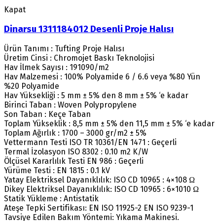
Kapat
Dinarsu 1311184012 Desenli Proje Halısı
Ürün Tanımı : Tufting Proje Halısı
Üretim Cinsi : Chromojet Baskı Teknolojisi
Hav İlmek Sayısı : 191090/m2
Hav Malzemesi : 100% Polyamide 6 / 6.6 veya %80 Yün
%20 Polyamide
Hav Yüksekliği : 5 mm ± 5% den 8 mm ± 5% ‘e kadar
Birinci Taban : Woven Polypropylene
Son Taban : Keçe Taban
Toplam Yükseklik : 8,5 mm ± 5% den 11,5 mm ± 5% ‘e kadar
Toplam Ağırlık : 1700 – 3000 gr/m2 ± 5%
Vettermann Testi ISO TR 10361/EN 1471 : Geçerli
Termal İzolasyon ISO 8302 : 0.10 m2 K/W
Ölçüsel Kararlılık Testi EN 986 : Geçerli
Yürüme Testi : EN 1815 : 0.1 kV
Yatay Elektriksel Dayanıklılık: ISO CD 10965 : 4×108 Ω
Dikey Elektriksel Dayanıklılık: ISO CD 10965 : 6×1010 Ω
Statik Yükleme : Antistatik
Ateşe Tepki Sertifikası: EN ISO 11925-2 EN ISO 9239-1
Tavsiye Edilen Bakım Yöntemi: Yıkama Makinesi.