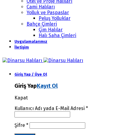
Otel ve Proje Halıları
Cami Halıları
Yolluk ve Paspaslar
Peluş Yolluklar
Bahçe Çimleri
Çim Halılar
Halı Saha Çimleri
Uygulamalarımız
İletişim
Giriş Yap / Üye Ol
Giriş Yap
Kayıt Ol
Kapat
Kullanıcı Adı yada E-Mail Adresi
*
Şifre
*