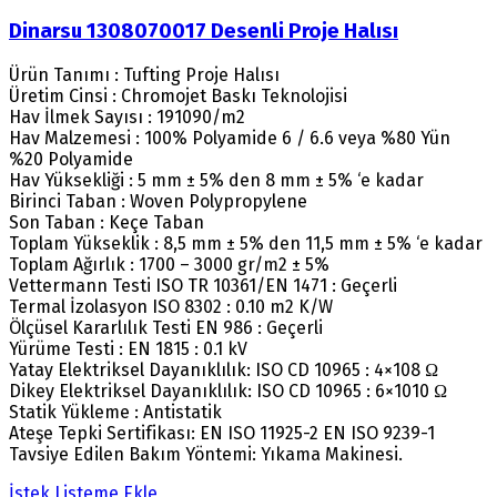
Dinarsu 1308070017 Desenli Proje Halısı
Ürün Tanımı : Tufting Proje Halısı
Üretim Cinsi : Chromojet Baskı Teknolojisi
Hav İlmek Sayısı : 191090/m2
Hav Malzemesi : 100% Polyamide 6 / 6.6 veya %80 Yün
%20 Polyamide
Hav Yüksekliği : 5 mm ± 5% den 8 mm ± 5% ‘e kadar
Birinci Taban : Woven Polypropylene
Son Taban : Keçe Taban
Toplam Yükseklik : 8,5 mm ± 5% den 11,5 mm ± 5% ‘e kadar
Toplam Ağırlık : 1700 – 3000 gr/m2 ± 5%
Vettermann Testi ISO TR 10361/EN 1471 : Geçerli
Termal İzolasyon ISO 8302 : 0.10 m2 K/W
Ölçüsel Kararlılık Testi EN 986 : Geçerli
Yürüme Testi : EN 1815 : 0.1 kV
Yatay Elektriksel Dayanıklılık: ISO CD 10965 : 4×108 Ω
Dikey Elektriksel Dayanıklılık: ISO CD 10965 : 6×1010 Ω
Statik Yükleme : Antistatik
Ateşe Tepki Sertifikası: EN ISO 11925-2 EN ISO 9239-1
Tavsiye Edilen Bakım Yöntemi: Yıkama Makinesi.
İstek Listeme Ekle