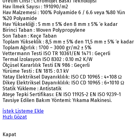
Üretim Cinsi : Chromojet Baskı Teknolojisi
Hav İlmek Sayısı : 191090/m2
Hav Malzemesi : 100% Polyamide 6 / 6.6 veya %80 Yün
%20 Polyamide
Hav Yüksekliği : 5 mm ± 5% den 8 mm ± 5% ‘e kadar
Birinci Taban : Woven Polypropylene
Son Taban : Keçe Taban
Toplam Yükseklik : 8,5 mm ± 5% den 11,5 mm ± 5% ‘e kadar
Toplam Ağırlık : 1700 – 3000 gr/m2 ± 5%
Vettermann Testi ISO TR 10361/EN 1471 : Geçerli
Termal İzolasyon ISO 8302 : 0.10 m2 K/W
Ölçüsel Kararlılık Testi EN 986 : Geçerli
Yürüme Testi : EN 1815 : 0.1 kV
Yatay Elektriksel Dayanıklılık: ISO CD 10965 : 4×108 Ω
Dikey Elektriksel Dayanıklılık: ISO CD 10965 : 6×1010 Ω
Statik Yükleme : Antistatik
Ateşe Tepki Sertifikası: EN ISO 11925-2 EN ISO 9239-1
Tavsiye Edilen Bakım Yöntemi: Yıkama Makinesi.
İstek Listeme Ekle
Hızlı Gözat
Kapat