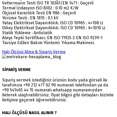
Vettermann Testi ISO TR 10361/EN 1471 : Geçerli
Termal İzolasyon ISO 8302 : 0.10 m2 K/W
Ölçüsel Kararlılık Testi EN 986 : Geçerli
Yürüme Testi : EN 1815 : 0.1 kV
Yatay Elektriksel Dayanıklılık: ISO CD 10965 : 4×108 Ω
Dikey Elektriksel Dayanıklılık: ISO CD 10965 : 6×1010 Ω
Statik Yükleme : Antistatik
Ateşe Tepki Sertifikası: EN ISO 11925-2 EN ISO 9239-1
Tavsiye Edilen Bakım Yöntemi: Yıkama Makinesi.
Halı Ölçüsü Alma & Sipariş Verme
SİPARİŞ VERME
Sipariş vermek istediğiniz ürünün kodu yada görseli ile
tarafımıza +90 212 477 02 90 numaralı telefondan ya da
+90 541465 44 15 numaralı whatsapp numaramızdan
ileterek ulaştırabilirsiniz. Fiyat bilgisi gibi detayları bizimle
iletişime geçerek öğrenebilirsiniz.
HALI ÖLÇÜSÜ NASIL ALINIR ?