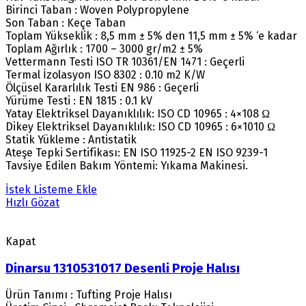
Birinci Taban : Woven Polypropylene
Son Taban : Keçe Taban
Toplam Yükseklik : 8,5 mm ± 5% den 11,5 mm ± 5% ‘e kadar
Toplam Ağırlık : 1700 – 3000 gr/m2 ± 5%
Vettermann Testi ISO TR 10361/EN 1471 : Geçerli
Termal İzolasyon ISO 8302 : 0.10 m2 K/W
Ölçüsel Kararlılık Testi EN 986 : Geçerli
Yürüme Testi : EN 1815 : 0.1 kV
Yatay Elektriksel Dayanıklılık: ISO CD 10965 : 4×108 Ω
Dikey Elektriksel Dayanıklılık: ISO CD 10965 : 6×1010 Ω
Statik Yükleme : Antistatik
Ateşe Tepki Sertifikası: EN ISO 11925-2 EN ISO 9239-1
Tavsiye Edilen Bakım Yöntemi: Yıkama Makinesi.
İstek Listeme Ekle
Hızlı Gözat
Kapat
Dinarsu 1310531017 Desenli Proje Halısı
Ürün Tanımı : Tufting Proje Halısı