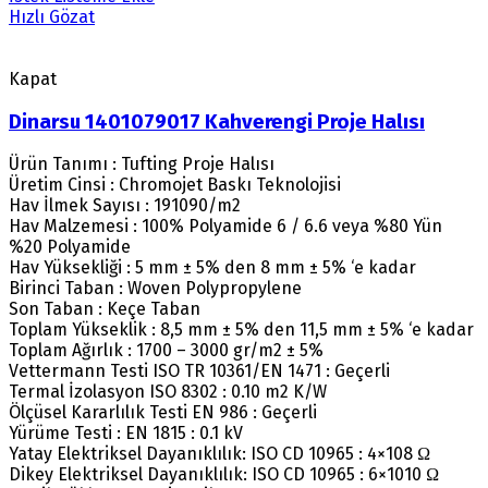
Hızlı Gözat
Kapat
Dinarsu 1401079017 Kahverengi Proje Halısı
Ürün Tanımı : Tufting Proje Halısı
Üretim Cinsi : Chromojet Baskı Teknolojisi
Hav İlmek Sayısı : 191090/m2
Hav Malzemesi : 100% Polyamide 6 / 6.6 veya %80 Yün
%20 Polyamide
Hav Yüksekliği : 5 mm ± 5% den 8 mm ± 5% ‘e kadar
Birinci Taban : Woven Polypropylene
Son Taban : Keçe Taban
Toplam Yükseklik : 8,5 mm ± 5% den 11,5 mm ± 5% ‘e kadar
Toplam Ağırlık : 1700 – 3000 gr/m2 ± 5%
Vettermann Testi ISO TR 10361/EN 1471 : Geçerli
Termal İzolasyon ISO 8302 : 0.10 m2 K/W
Ölçüsel Kararlılık Testi EN 986 : Geçerli
Yürüme Testi : EN 1815 : 0.1 kV
Yatay Elektriksel Dayanıklılık: ISO CD 10965 : 4×108 Ω
Dikey Elektriksel Dayanıklılık: ISO CD 10965 : 6×1010 Ω