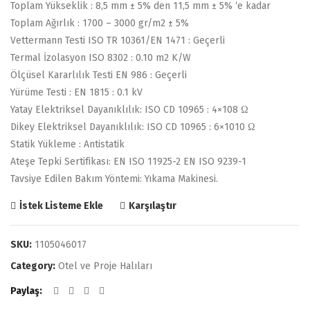
Toplam Yükseklik : 8,5 mm ± 5% den 11,5 mm ± 5% ‘e kadar
Toplam Ağırlık : 1700 – 3000 gr/m2 ± 5%
Vettermann Testi ISO TR 10361/EN 1471 : Geçerli
Termal İzolasyon ISO 8302 : 0.10 m2 K/W
Ölçüsel Kararlılık Testi EN 986 : Geçerli
Yürüme Testi : EN 1815 : 0.1 kV
Yatay Elektriksel Dayanıklılık: ISO CD 10965 : 4×108 Ω
Dikey Elektriksel Dayanıklılık: ISO CD 10965 : 6×1010 Ω
Statik Yükleme : Antistatik
Ateşe Tepki Sertifikası: EN ISO 11925-2 EN ISO 9239-1
Tavsiye Edilen Bakım Yöntemi: Yıkama Makinesi.
Karşılaştır
İstek Listeme Ekle
SKU:
1105046017
Category:
Otel ve Proje Halıları
Paylaş