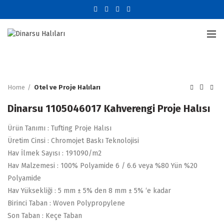
Büyütmek için tıklayın
Home
Otel ve Proje Halıları
Dinarsu 1105046017 Kahverengi Proje Halısı
Ürün Tanımı : Tufting Proje Halısı
Üretim Cinsi : Chromojet Baskı Teknolojisi
Hav İlmek Sayısı : 191090/m2
Hav Malzemesi : 100% Polyamide 6 / 6.6 veya %80 Yün %20
Polyamide
Hav Yüksekliği : 5 mm ± 5% den 8 mm ± 5% ‘e kadar
Birinci Taban : Woven Polypropylene
Son Taban : Keçe Taban