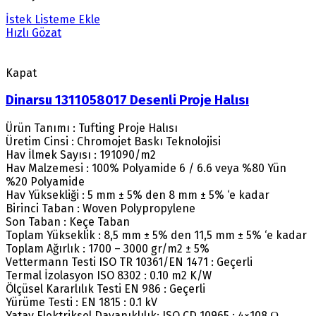
İstek Listeme Ekle
Hızlı Gözat
Kapat
Dinarsu 1311058017 Desenli Proje Halısı
Ürün Tanımı : Tufting Proje Halısı
Üretim Cinsi : Chromojet Baskı Teknolojisi
Hav İlmek Sayısı : 191090/m2
Hav Malzemesi : 100% Polyamide 6 / 6.6 veya %80 Yün
%20 Polyamide
Hav Yüksekliği : 5 mm ± 5% den 8 mm ± 5% ‘e kadar
Birinci Taban : Woven Polypropylene
Son Taban : Keçe Taban
Toplam Yükseklik : 8,5 mm ± 5% den 11,5 mm ± 5% ‘e kadar
Toplam Ağırlık : 1700 – 3000 gr/m2 ± 5%
Vettermann Testi ISO TR 10361/EN 1471 : Geçerli
Termal İzolasyon ISO 8302 : 0.10 m2 K/W
Ölçüsel Kararlılık Testi EN 986 : Geçerli
Yürüme Testi : EN 1815 : 0.1 kV
Yatay Elektriksel Dayanıklılık: ISO CD 10965 : 4×108 Ω