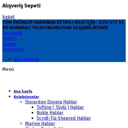
Alışveriş Sepeti
kapat
TÜM ÜRÜNLER HAKKINDA DETAYLI BİLGİ İÇİN : 0212 477 02
90 NUMARALI TELEFONUMUZDAN ULAŞABİLİRSİNİZ.
Facebook
Twitter
Google
Instagram
BİZE ULAŞIN
Menü
Ana Sayfa
Koleksiyonlar
Duvardan Duvara Halılar
Tufting ( Tüylü ) Halılar
Bukle Halılar
Scroll-Tip Sheared Halılar
Marine Halılar