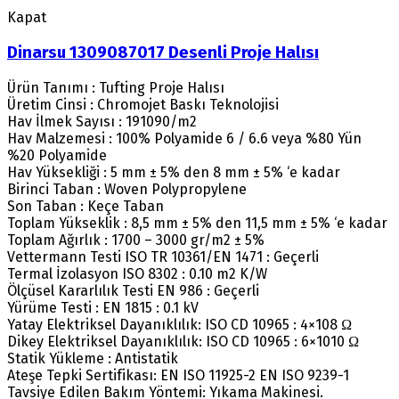
Kapat
Dinarsu 1309087017 Desenli Proje Halısı
Ürün Tanımı : Tufting Proje Halısı
Üretim Cinsi : Chromojet Baskı Teknolojisi
Hav İlmek Sayısı : 191090/m2
Hav Malzemesi : 100% Polyamide 6 / 6.6 veya %80 Yün
%20 Polyamide
Hav Yüksekliği : 5 mm ± 5% den 8 mm ± 5% ‘e kadar
Birinci Taban : Woven Polypropylene
Son Taban : Keçe Taban
Toplam Yükseklik : 8,5 mm ± 5% den 11,5 mm ± 5% ‘e kadar
Toplam Ağırlık : 1700 – 3000 gr/m2 ± 5%
Vettermann Testi ISO TR 10361/EN 1471 : Geçerli
Termal İzolasyon ISO 8302 : 0.10 m2 K/W
Ölçüsel Kararlılık Testi EN 986 : Geçerli
Yürüme Testi : EN 1815 : 0.1 kV
Yatay Elektriksel Dayanıklılık: ISO CD 10965 : 4×108 Ω
Dikey Elektriksel Dayanıklılık: ISO CD 10965 : 6×1010 Ω
Statik Yükleme : Antistatik
Ateşe Tepki Sertifikası: EN ISO 11925-2 EN ISO 9239-1
Tavsiye Edilen Bakım Yöntemi: Yıkama Makinesi.