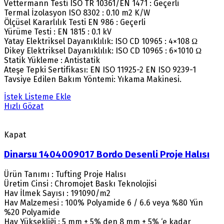
Vettermann Testi ISO TR 10361/EN 1471 : Geçerli
Termal İzolasyon ISO 8302 : 0.10 m2 K/W
Ölçüsel Kararlılık Testi EN 986 : Geçerli
Yürüme Testi : EN 1815 : 0.1 kV
Yatay Elektriksel Dayanıklılık: ISO CD 10965 : 4×108 Ω
Dikey Elektriksel Dayanıklılık: ISO CD 10965 : 6×1010 Ω
Statik Yükleme : Antistatik
Ateşe Tepki Sertifikası: EN ISO 11925-2 EN ISO 9239-1
Tavsiye Edilen Bakım Yöntemi: Yıkama Makinesi.
İstek Listeme Ekle
Hızlı Gözat
Kapat
Dinarsu 1404009017 Bordo Desenli Proje Halısı
Ürün Tanımı : Tufting Proje Halısı
Üretim Cinsi : Chromojet Baskı Teknolojisi
Hav İlmek Sayısı : 191090/m2
Hav Malzemesi : 100% Polyamide 6 / 6.6 veya %80 Yün
%20 Polyamide
Hav Yüksekliği : 5 mm ± 5% den 8 mm ± 5% ‘e kadar