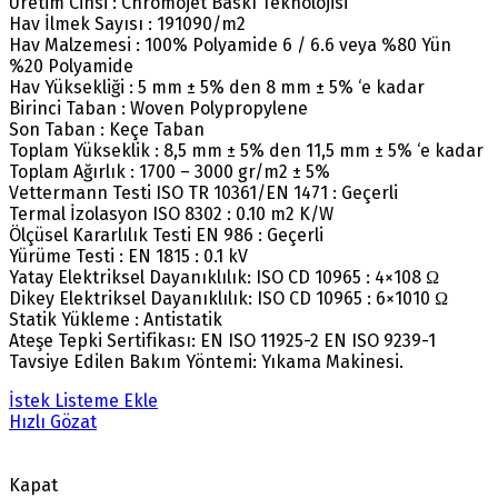
Üretim Cinsi : Chromojet Baskı Teknolojisi
Hav İlmek Sayısı : 191090/m2
Hav Malzemesi : 100% Polyamide 6 / 6.6 veya %80 Yün
%20 Polyamide
Hav Yüksekliği : 5 mm ± 5% den 8 mm ± 5% ‘e kadar
Birinci Taban : Woven Polypropylene
Son Taban : Keçe Taban
Toplam Yükseklik : 8,5 mm ± 5% den 11,5 mm ± 5% ‘e kadar
Toplam Ağırlık : 1700 – 3000 gr/m2 ± 5%
Vettermann Testi ISO TR 10361/EN 1471 : Geçerli
Termal İzolasyon ISO 8302 : 0.10 m2 K/W
Ölçüsel Kararlılık Testi EN 986 : Geçerli
Yürüme Testi : EN 1815 : 0.1 kV
Yatay Elektriksel Dayanıklılık: ISO CD 10965 : 4×108 Ω
Dikey Elektriksel Dayanıklılık: ISO CD 10965 : 6×1010 Ω
Statik Yükleme : Antistatik
Ateşe Tepki Sertifikası: EN ISO 11925-2 EN ISO 9239-1
Tavsiye Edilen Bakım Yöntemi: Yıkama Makinesi.
İstek Listeme Ekle
Hızlı Gözat
Kapat