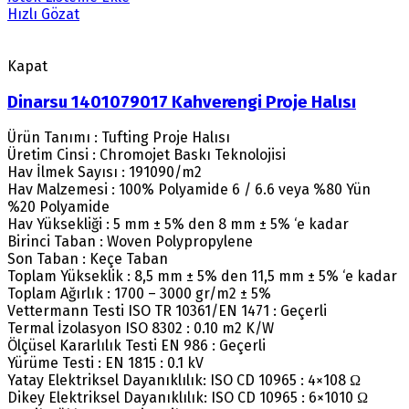
Hızlı Gözat
Kapat
Dinarsu 1401079017 Kahverengi Proje Halısı
Ürün Tanımı : Tufting Proje Halısı
Üretim Cinsi : Chromojet Baskı Teknolojisi
Hav İlmek Sayısı : 191090/m2
Hav Malzemesi : 100% Polyamide 6 / 6.6 veya %80 Yün
%20 Polyamide
Hav Yüksekliği : 5 mm ± 5% den 8 mm ± 5% ‘e kadar
Birinci Taban : Woven Polypropylene
Son Taban : Keçe Taban
Toplam Yükseklik : 8,5 mm ± 5% den 11,5 mm ± 5% ‘e kadar
Toplam Ağırlık : 1700 – 3000 gr/m2 ± 5%
Vettermann Testi ISO TR 10361/EN 1471 : Geçerli
Termal İzolasyon ISO 8302 : 0.10 m2 K/W
Ölçüsel Kararlılık Testi EN 986 : Geçerli
Yürüme Testi : EN 1815 : 0.1 kV
Yatay Elektriksel Dayanıklılık: ISO CD 10965 : 4×108 Ω
Dikey Elektriksel Dayanıklılık: ISO CD 10965 : 6×1010 Ω