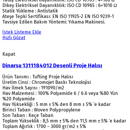
Dikey Elektriksel Dayanıklılık: ISO CD 10965 : 6×1010 Ω
Statik Yükleme : Antistatik
Ateşe Tepki Sertifikası: EN ISO 11925-2 EN ISO 9239-1
Tavsiye Edilen Bakım Yöntemi: Yıkama Makinesi.
İstek Listeme Ekle
Hızlı Gözat
Kapat
Dinarsu 1311184012 Desenli Proje Halısı
Ürün Tanımı : Tufting Proje Halısı
Üretim Cinsi : Chromojet Baskı Teknolojisi
Hav İlmek Sayısı : 191090/m2
Hav Malzemesi : 100% Polyamide 6 / 6.6 veya %80 Yün
%20 Polyamide
Hav Yüksekliği : 5 mm ± 5% den 8 mm ± 5% ‘e kadar
Birinci Taban : Woven Polypropylene
Son Taban : Keçe Taban
Toplam Yükseklik : 8,5 mm ± 5% den 11,5 mm ± 5% ‘e kadar
Toplam Ağırlık : 1700 – 3000 gr/m2 ± 5%