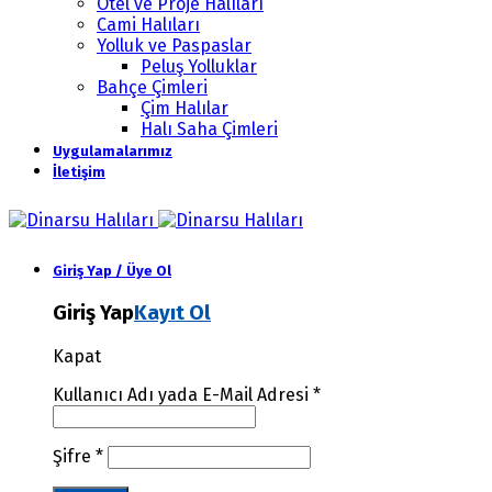
Otel ve Proje Halıları
Cami Halıları
Yolluk ve Paspaslar
Peluş Yolluklar
Bahçe Çimleri
Çim Halılar
Halı Saha Çimleri
Uygulamalarımız
İletişim
Giriş Yap / Üye Ol
Giriş Yap
Kayıt Ol
Kapat
Kullanıcı Adı yada E-Mail Adresi
*
Şifre
*