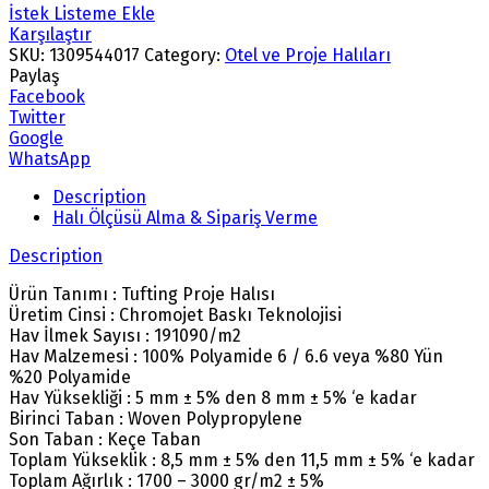
İstek Listeme Ekle
Karşılaştır
SKU:
1309544017
Category:
Otel ve Proje Halıları
Paylaş
Facebook
Twitter
Google
WhatsApp
Description
Halı Ölçüsü Alma & Sipariş Verme
Description
Ürün Tanımı : Tufting Proje Halısı
Üretim Cinsi : Chromojet Baskı Teknolojisi
Hav İlmek Sayısı : 191090/m2
Hav Malzemesi : 100% Polyamide 6 / 6.6 veya %80 Yün
%20 Polyamide
Hav Yüksekliği : 5 mm ± 5% den 8 mm ± 5% ‘e kadar
Birinci Taban : Woven Polypropylene
Son Taban : Keçe Taban
Toplam Yükseklik : 8,5 mm ± 5% den 11,5 mm ± 5% ‘e kadar
Toplam Ağırlık : 1700 – 3000 gr/m2 ± 5%