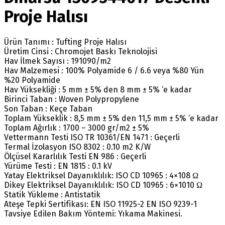
Proje Halısı
Ürün Tanımı : Tufting Proje Halısı
Üretim Cinsi : Chromojet Baskı Teknolojisi
Hav İlmek Sayısı : 191090/m2
Hav Malzemesi : 100% Polyamide 6 / 6.6 veya %80 Yün
%20 Polyamide
Hav Yüksekliği : 5 mm ± 5% den 8 mm ± 5% ‘e kadar
Birinci Taban : Woven Polypropylene
Son Taban : Keçe Taban
Toplam Yükseklik : 8,5 mm ± 5% den 11,5 mm ± 5% ‘e kadar
Toplam Ağırlık : 1700 – 3000 gr/m2 ± 5%
Vettermann Testi ISO TR 10361/EN 1471 : Geçerli
Termal İzolasyon ISO 8302 : 0.10 m2 K/W
Ölçüsel Kararlılık Testi EN 986 : Geçerli
Yürüme Testi : EN 1815 : 0.1 kV
Yatay Elektriksel Dayanıklılık: ISO CD 10965 : 4×108 Ω
Dikey Elektriksel Dayanıklılık: ISO CD 10965 : 6×1010 Ω
Statik Yükleme : Antistatik
Ateşe Tepki Sertifikası: EN ISO 11925-2 EN ISO 9239-1
Tavsiye Edilen Bakım Yöntemi: Yıkama Makinesi.