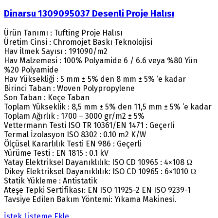
Dinarsu 1309095037 Desenli Proje Halısı
Ürün Tanımı : Tufting Proje Halısı
Üretim Cinsi : Chromojet Baskı Teknolojisi
Hav İlmek Sayısı : 191090/m2
Hav Malzemesi : 100% Polyamide 6 / 6.6 veya %80 Yün
%20 Polyamide
Hav Yüksekliği : 5 mm ± 5% den 8 mm ± 5% ‘e kadar
Birinci Taban : Woven Polypropylene
Son Taban : Keçe Taban
Toplam Yükseklik : 8,5 mm ± 5% den 11,5 mm ± 5% ‘e kadar
Toplam Ağırlık : 1700 – 3000 gr/m2 ± 5%
Vettermann Testi ISO TR 10361/EN 1471 : Geçerli
Termal İzolasyon ISO 8302 : 0.10 m2 K/W
Ölçüsel Kararlılık Testi EN 986 : Geçerli
Yürüme Testi : EN 1815 : 0.1 kV
Yatay Elektriksel Dayanıklılık: ISO CD 10965 : 4×108 Ω
Dikey Elektriksel Dayanıklılık: ISO CD 10965 : 6×1010 Ω
Statik Yükleme : Antistatik
Ateşe Tepki Sertifikası: EN ISO 11925-2 EN ISO 9239-1
Tavsiye Edilen Bakım Yöntemi: Yıkama Makinesi.
İstek Listeme Ekle