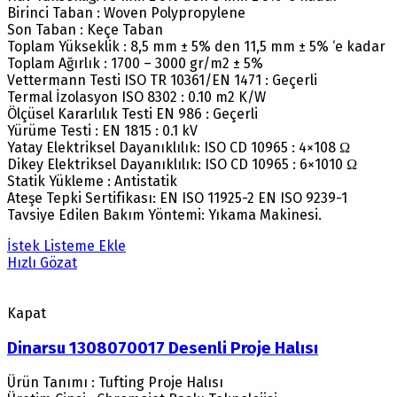
Birinci Taban : Woven Polypropylene
Son Taban : Keçe Taban
Toplam Yükseklik : 8,5 mm ± 5% den 11,5 mm ± 5% ‘e kadar
Toplam Ağırlık : 1700 – 3000 gr/m2 ± 5%
Vettermann Testi ISO TR 10361/EN 1471 : Geçerli
Termal İzolasyon ISO 8302 : 0.10 m2 K/W
Ölçüsel Kararlılık Testi EN 986 : Geçerli
Yürüme Testi : EN 1815 : 0.1 kV
Yatay Elektriksel Dayanıklılık: ISO CD 10965 : 4×108 Ω
Dikey Elektriksel Dayanıklılık: ISO CD 10965 : 6×1010 Ω
Statik Yükleme : Antistatik
Ateşe Tepki Sertifikası: EN ISO 11925-2 EN ISO 9239-1
Tavsiye Edilen Bakım Yöntemi: Yıkama Makinesi.
İstek Listeme Ekle
Hızlı Gözat
Kapat
Dinarsu 1308070017 Desenli Proje Halısı
Ürün Tanımı : Tufting Proje Halısı