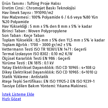
Ürün Tanımı : Tufting Proje Halısı
Üretim Cinsi : Chromojet Baskı Teknolojisi
Hav İlmek Sayısı : 191090/m2
Hav Malzemesi : 100% Polyamide 6 / 6.6 veya %80 Yün
%20 Polyamide
Hav Yüksekliği : 5 mm ± 5% den 8 mm ± 5% ‘e kadar
Birinci Taban : Woven Polypropylene
Son Taban : Keçe Taban
Toplam Yükseklik : 8,5 mm ± 5% den 11,5 mm ± 5% ‘e kadar
Toplam Ağırlık : 1700 – 3000 gr/m2 ± 5%
Vettermann Testi ISO TR 10361/EN 1471 : Geçerli
Termal İzolasyon ISO 8302 : 0.10 m2 K/W
Ölçüsel Kararlılık Testi EN 986 : Geçerli
Yürüme Testi : EN 1815 : 0.1 kV
Yatay Elektriksel Dayanıklılık: ISO CD 10965 : 4×108 Ω
Dikey Elektriksel Dayanıklılık: ISO CD 10965 : 6×1010 Ω
Statik Yükleme : Antistatik
Ateşe Tepki Sertifikası: EN ISO 11925-2 EN ISO 9239-1
Tavsiye Edilen Bakım Yöntemi: Yıkama Makinesi.
İstek Listeme Ekle
Hızlı Gözat