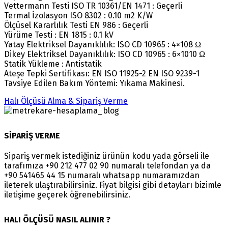
Vettermann Testi ISO TR 10361/EN 1471 : Geçerli
Termal İzolasyon ISO 8302 : 0.10 m2 K/W
Ölçüsel Kararlılık Testi EN 986 : Geçerli
Yürüme Testi : EN 1815 : 0.1 kV
Yatay Elektriksel Dayanıklılık: ISO CD 10965 : 4×108 Ω
Dikey Elektriksel Dayanıklılık: ISO CD 10965 : 6×1010 Ω
Statik Yükleme : Antistatik
Ateşe Tepki Sertifikası: EN ISO 11925-2 EN ISO 9239-1
Tavsiye Edilen Bakım Yöntemi: Yıkama Makinesi.
Halı Ölçüsü Alma & Sipariş Verme
SİPARİŞ VERME
Sipariş vermek istediğiniz ürünün kodu yada görseli ile
tarafımıza +90 212 477 02 90 numaralı telefondan ya da
+90 541465 44 15 numaralı whatsapp numaramızdan
ileterek ulaştırabilirsiniz. Fiyat bilgisi gibi detayları bizimle
iletişime geçerek öğrenebilirsiniz.
HALI ÖLÇÜSÜ NASIL ALINIR ?