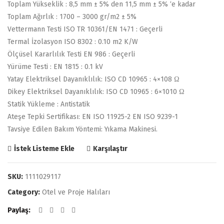
Toplam Yükseklik : 8,5 mm ± 5% den 11,5 mm ± 5% ‘e kadar
Toplam Ağırlık : 1700 – 3000 gr/m2 ± 5%
Vettermann Testi ISO TR 10361/EN 1471 : Geçerli
Termal İzolasyon ISO 8302 : 0.10 m2 K/W
Ölçüsel Kararlılık Testi EN 986 : Geçerli
Yürüme Testi : EN 1815 : 0.1 kV
Yatay Elektriksel Dayanıklılık: ISO CD 10965 : 4×108 Ω
Dikey Elektriksel Dayanıklılık: ISO CD 10965 : 6×1010 Ω
Statik Yükleme : Antistatik
Ateşe Tepki Sertifikası: EN ISO 11925-2 EN ISO 9239-1
Tavsiye Edilen Bakım Yöntemi: Yıkama Makinesi.
Karşılaştır
İstek Listeme Ekle
SKU:
1111029117
Category:
Otel ve Proje Halıları
Paylaş