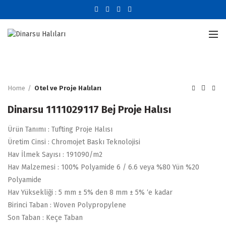
Büyütmek için tıklayın
Home
Otel ve Proje Halıları
Dinarsu 1111029117 Bej Proje Halısı
Ürün Tanımı : Tufting Proje Halısı
Üretim Cinsi : Chromojet Baskı Teknolojisi
Hav İlmek Sayısı : 191090/m2
Hav Malzemesi : 100% Polyamide 6 / 6.6 veya %80 Yün %20
Polyamide
Hav Yüksekliği : 5 mm ± 5% den 8 mm ± 5% ‘e kadar
Birinci Taban : Woven Polypropylene
Son Taban : Keçe Taban