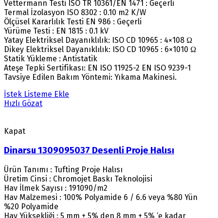
Vettermann Testi ISO TR 10361/EN 1471 : Geçerli
Termal İzolasyon ISO 8302 : 0.10 m2 K/W
Ölçüsel Kararlılık Testi EN 986 : Geçerli
Yürüme Testi : EN 1815 : 0.1 kV
Yatay Elektriksel Dayanıklılık: ISO CD 10965 : 4×108 Ω
Dikey Elektriksel Dayanıklılık: ISO CD 10965 : 6×1010 Ω
Statik Yükleme : Antistatik
Ateşe Tepki Sertifikası: EN ISO 11925-2 EN ISO 9239-1
Tavsiye Edilen Bakım Yöntemi: Yıkama Makinesi.
İstek Listeme Ekle
Hızlı Gözat
Kapat
Dinarsu 1309095037 Desenli Proje Halısı
Ürün Tanımı : Tufting Proje Halısı
Üretim Cinsi : Chromojet Baskı Teknolojisi
Hav İlmek Sayısı : 191090/m2
Hav Malzemesi : 100% Polyamide 6 / 6.6 veya %80 Yün
%20 Polyamide
Hav Yüksekliği : 5 mm ± 5% den 8 mm ± 5% ‘e kadar