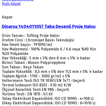
Hızlı Gözat
Kapat
Dinarsu 1404011057 Taba Desenli Proje Halısı
Ürün Tanımı : Tufting Proje Halısı
Üretim Cinsi : Chromojet Baskı Teknolojisi
Hav İlmek Sayısı : 191090/m2
Hav Malzemesi : 100% Polyamide 6 / 6.6 veya %80 Yün
%20 Polyamide
Hav Yüksekliği : 5 mm ± 5% den 8 mm ± 5% ‘e kadar
Birinci Taban : Woven Polypropylene
Son Taban : Keçe Taban
Toplam Yükseklik : 8,5 mm ± 5% den 11,5 mm ± 5% ‘e kadar
Toplam Ağırlık : 1700 – 3000 gr/m2 ± 5%
Vettermann Testi ISO TR 10361/EN 1471 : Geçerli
Termal İzolasyon ISO 8302 : 0.10 m2 K/W
Ölçüsel Kararlılık Testi EN 986 : Geçerli
Yürüme Testi : EN 1815 : 0.1 kV
Yatay Elektriksel Dayanıklılık: ISO CD 10965 : 4×108 Ω
Dikey Elektriksel Dayanıklılık: ISO CD 10965 : 6×1010 Ω