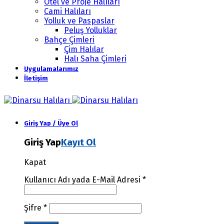
Otel ve Proje Halıları
Cami Halıları
Yolluk ve Paspaslar
Peluş Yolluklar
Bahçe Çimleri
Çim Halılar
Halı Saha Çimleri
Uygulamalarımız
İletişim
Giriş Yap / Üye Ol
Giriş Yap
Kayıt Ol
Kapat
Kullanıcı Adı yada E-Mail Adresi
*
Şifre
*