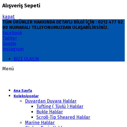
Alışveriş Sepeti
kapat
TÜM ÜRÜNLER HAKKINDA DETAYLI BİLGİ İÇİN : 0212 477 02
90 NUMARALI TELEFONUMUZDAN ULAŞABİLİRSİNİZ.
Facebook
Twitter
Google
Instagram
BİZE ULAŞIN
Menü
Ana Sayfa
Koleksiyonlar
Duvardan Duvara Halılar
Tufting ( Tüylü ) Halılar
Bukle Halılar
Scroll-Tip Sheared Halılar
Marine Halılar