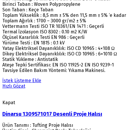
Birinci Taban : Woven Polypropylene
Son Taban : Keçe Taban
Toplam Yükseklik : 8,5 mm ± 5% den 11,5 mm ± 5% ‘e kadar
Toplam Ağırlık : 1700 – 3000 gr/m2 ± 5%
Vettermann Testi ISO TR 10361/EN 1471 : Geçerli
Termal İzolasyon ISO 8302 : 0.10 m2 K/W
Ölçüsel Kararlılık Testi EN 986 : Geçerli
Yürüme Testi : EN 1815 : 0.1 kV
Yatay Elektriksel Dayanıklılık: ISO CD 10965 : 4×108 Ω
Dikey Elektriksel Dayanıklılık: ISO CD 10965 : 6×1010 Ω
Statik Yükleme : Antistatik
Ateşe Tepki Sertifikası: EN ISO 11925-2 EN ISO 9239-1
Tavsiye Edilen Bakım Yöntemi: Yıkama Makinesi.
İstek Listeme Ekle
Hızlı Gözat
Kapat
Dinarsu 1309571017 Desenli Proje Halısı
Ürün Tanımı : Tufting Proje Halısı