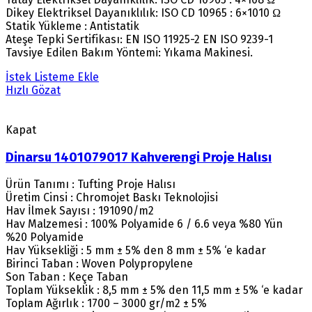
Dikey Elektriksel Dayanıklılık: ISO CD 10965 : 6×1010 Ω
Statik Yükleme : Antistatik
Ateşe Tepki Sertifikası: EN ISO 11925-2 EN ISO 9239-1
Tavsiye Edilen Bakım Yöntemi: Yıkama Makinesi.
İstek Listeme Ekle
Hızlı Gözat
Kapat
Dinarsu 1401079017 Kahverengi Proje Halısı
Ürün Tanımı : Tufting Proje Halısı
Üretim Cinsi : Chromojet Baskı Teknolojisi
Hav İlmek Sayısı : 191090/m2
Hav Malzemesi : 100% Polyamide 6 / 6.6 veya %80 Yün
%20 Polyamide
Hav Yüksekliği : 5 mm ± 5% den 8 mm ± 5% ‘e kadar
Birinci Taban : Woven Polypropylene
Son Taban : Keçe Taban
Toplam Yükseklik : 8,5 mm ± 5% den 11,5 mm ± 5% ‘e kadar
Toplam Ağırlık : 1700 – 3000 gr/m2 ± 5%