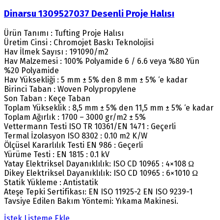
Dinarsu 1309527037 Desenli Proje Halısı
Ürün Tanımı : Tufting Proje Halısı
Üretim Cinsi : Chromojet Baskı Teknolojisi
Hav İlmek Sayısı : 191090/m2
Hav Malzemesi : 100% Polyamide 6 / 6.6 veya %80 Yün
%20 Polyamide
Hav Yüksekliği : 5 mm ± 5% den 8 mm ± 5% ‘e kadar
Birinci Taban : Woven Polypropylene
Son Taban : Keçe Taban
Toplam Yükseklik : 8,5 mm ± 5% den 11,5 mm ± 5% ‘e kadar
Toplam Ağırlık : 1700 – 3000 gr/m2 ± 5%
Vettermann Testi ISO TR 10361/EN 1471 : Geçerli
Termal İzolasyon ISO 8302 : 0.10 m2 K/W
Ölçüsel Kararlılık Testi EN 986 : Geçerli
Yürüme Testi : EN 1815 : 0.1 kV
Yatay Elektriksel Dayanıklılık: ISO CD 10965 : 4×108 Ω
Dikey Elektriksel Dayanıklılık: ISO CD 10965 : 6×1010 Ω
Statik Yükleme : Antistatik
Ateşe Tepki Sertifikası: EN ISO 11925-2 EN ISO 9239-1
Tavsiye Edilen Bakım Yöntemi: Yıkama Makinesi.
İstek Listeme Ekle