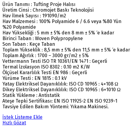
Ürün Tanımı : Tufting Proje Halısı
Üretim Cinsi : Chromojet Baskı Teknolojisi
Hav İlmek Sayısı : 191090/m2
Hav Malzemesi : 100% Polyamide 6 / 6.6 veya %80 Yün
%20 Polyamide
Hav Yüksekliği : 5 mm ± 5% den 8 mm ± 5% ‘e kadar
Birinci Taban : Woven Polypropylene
Son Taban : Keçe Taban
Toplam Yükseklik : 8,5 mm ± 5% den 11,5 mm ± 5% ‘e kadar
Toplam Ağırlık : 1700 – 3000 gr/m2 ± 5%
Vettermann Testi ISO TR 10361/EN 1471 : Geçerli
Termal İzolasyon ISO 8302 : 0.10 m2 K/W
Ölçüsel Kararlılık Testi EN 986 : Geçerli
Yürüme Testi : EN 1815 : 0.1 kV
Yatay Elektriksel Dayanıklılık: ISO CD 10965 : 4×108 Ω
Dikey Elektriksel Dayanıklılık: ISO CD 10965 : 6×1010 Ω
Statik Yükleme : Antistatik
Ateşe Tepki Sertifikası: EN ISO 11925-2 EN ISO 9239-1
Tavsiye Edilen Bakım Yöntemi: Yıkama Makinesi.
İstek Listeme Ekle
Hızlı Gözat