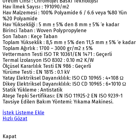
Üretim Cinsi : Chromojet Baskı Teknolojisi
Hav İlmek Sayısı : 191090/m2
Hav Malzemesi : 100% Polyamide 6 / 6.6 veya %80 Yün
%20 Polyamide
Hav Yüksekliği : 5 mm ± 5% den 8 mm ± 5% ‘e kadar
Birinci Taban : Woven Polypropylene
Son Taban : Keçe Taban
Toplam Yükseklik : 8,5 mm ± 5% den 11,5 mm ± 5% ‘e kadar
Toplam Ağırlık : 1700 – 3000 gr/m2 ± 5%
Vettermann Testi ISO TR 10361/EN 1471 : Geçerli
Termal İzolasyon ISO 8302 : 0.10 m2 K/W
Ölçüsel Kararlılık Testi EN 986 : Geçerli
Yürüme Testi : EN 1815 : 0.1 kV
Yatay Elektriksel Dayanıklılık: ISO CD 10965 : 4×108 Ω
Dikey Elektriksel Dayanıklılık: ISO CD 10965 : 6×1010 Ω
Statik Yükleme : Antistatik
Ateşe Tepki Sertifikası: EN ISO 11925-2 EN ISO 9239-1
Tavsiye Edilen Bakım Yöntemi: Yıkama Makinesi.
İstek Listeme Ekle
Hızlı Gözat
Kapat