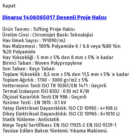
Kapat
Dinarsu 1406065017 Desenli Proje Halısı
Ürün Tanımı : Tufting Proje Halısı
Üretim Cinsi : Chromojet Baskı Teknolojisi
Hav İlmek Sayısı : 191090/m2
Hav Malzemesi : 100% Polyamide 6 / 6.6 veya %80 Yün
%20 Polyamide
Hav Yüksekliği : 5 mm ± 5% den 8 mm ± 5% ‘e kadar
Birinci Taban : Woven Polypropylene
Son Taban : Keçe Taban
Toplam Yükseklik : 8,5 mm ± 5% den 11,5 mm ± 5% ‘e kadar
Toplam Ağırlık : 1700 – 3000 gr/m2 ± 5%
Vettermann Testi ISO TR 10361/EN 1471 : Geçerli
Termal İzolasyon ISO 8302 : 0.10 m2 K/W
Ölçüsel Kararlılık Testi EN 986 : Geçerli
Yürüme Testi : EN 1815 : 0.1 kV
Yatay Elektriksel Dayanıklılık: ISO CD 10965 : 4×108 Ω
Dikey Elektriksel Dayanıklılık: ISO CD 10965 : 6×1010 Ω
Statik Yükleme : Antistatik
Ateşe Tepki Sertifikası: EN ISO 11925-2 EN ISO 9239-1
Tavsiye Edilen Bakım Yöntemi: Yıkama Makinesi.