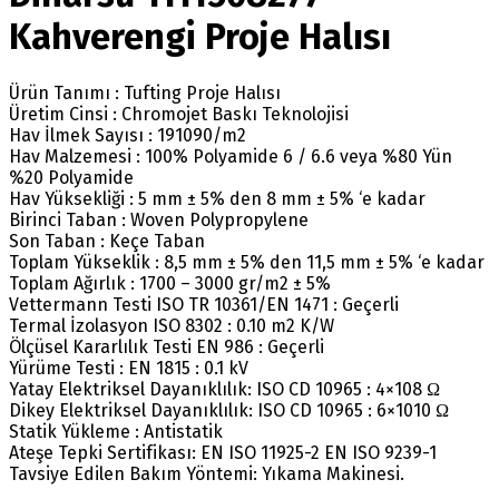
Kahverengi Proje Halısı
Ürün Tanımı : Tufting Proje Halısı
Üretim Cinsi : Chromojet Baskı Teknolojisi
Hav İlmek Sayısı : 191090/m2
Hav Malzemesi : 100% Polyamide 6 / 6.6 veya %80 Yün
%20 Polyamide
Hav Yüksekliği : 5 mm ± 5% den 8 mm ± 5% ‘e kadar
Birinci Taban : Woven Polypropylene
Son Taban : Keçe Taban
Toplam Yükseklik : 8,5 mm ± 5% den 11,5 mm ± 5% ‘e kadar
Toplam Ağırlık : 1700 – 3000 gr/m2 ± 5%
Vettermann Testi ISO TR 10361/EN 1471 : Geçerli
Termal İzolasyon ISO 8302 : 0.10 m2 K/W
Ölçüsel Kararlılık Testi EN 986 : Geçerli
Yürüme Testi : EN 1815 : 0.1 kV
Yatay Elektriksel Dayanıklılık: ISO CD 10965 : 4×108 Ω
Dikey Elektriksel Dayanıklılık: ISO CD 10965 : 6×1010 Ω
Statik Yükleme : Antistatik
Ateşe Tepki Sertifikası: EN ISO 11925-2 EN ISO 9239-1
Tavsiye Edilen Bakım Yöntemi: Yıkama Makinesi.