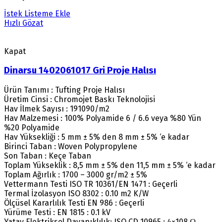
İstek Listeme Ekle
Hızlı Gözat
Kapat
Dinarsu 1402061017 Gri Proje Halısı
Ürün Tanımı : Tufting Proje Halısı
Üretim Cinsi : Chromojet Baskı Teknolojisi
Hav İlmek Sayısı : 191090/m2
Hav Malzemesi : 100% Polyamide 6 / 6.6 veya %80 Yün
%20 Polyamide
Hav Yüksekliği : 5 mm ± 5% den 8 mm ± 5% ‘e kadar
Birinci Taban : Woven Polypropylene
Son Taban : Keçe Taban
Toplam Yükseklik : 8,5 mm ± 5% den 11,5 mm ± 5% ‘e kadar
Toplam Ağırlık : 1700 – 3000 gr/m2 ± 5%
Vettermann Testi ISO TR 10361/EN 1471 : Geçerli
Termal İzolasyon ISO 8302 : 0.10 m2 K/W
Ölçüsel Kararlılık Testi EN 986 : Geçerli
Yürüme Testi : EN 1815 : 0.1 kV
Yatay Elektriksel Dayanıklılık: ISO CD 10965 : 4×108 Ω