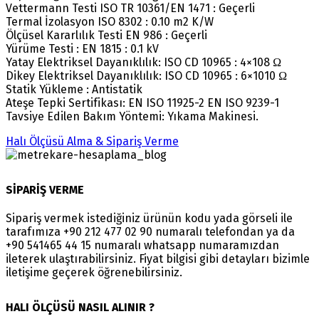
Vettermann Testi ISO TR 10361/EN 1471 : Geçerli
Termal İzolasyon ISO 8302 : 0.10 m2 K/W
Ölçüsel Kararlılık Testi EN 986 : Geçerli
Yürüme Testi : EN 1815 : 0.1 kV
Yatay Elektriksel Dayanıklılık: ISO CD 10965 : 4×108 Ω
Dikey Elektriksel Dayanıklılık: ISO CD 10965 : 6×1010 Ω
Statik Yükleme : Antistatik
Ateşe Tepki Sertifikası: EN ISO 11925-2 EN ISO 9239-1
Tavsiye Edilen Bakım Yöntemi: Yıkama Makinesi.
Halı Ölçüsü Alma & Sipariş Verme
SİPARİŞ VERME
Sipariş vermek istediğiniz ürünün kodu yada görseli ile
tarafımıza +90 212 477 02 90 numaralı telefondan ya da
+90 541465 44 15 numaralı whatsapp numaramızdan
ileterek ulaştırabilirsiniz. Fiyat bilgisi gibi detayları bizimle
iletişime geçerek öğrenebilirsiniz.
HALI ÖLÇÜSÜ NASIL ALINIR ?