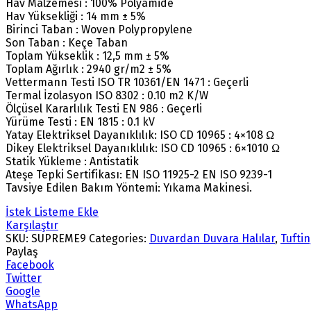
Hav Malzemesi : 100% Polyamide
Hav Yüksekliği : 14 mm ± 5%
Birinci Taban : Woven Polypropylene
Son Taban : Keçe Taban
Toplam Yükseklik : 12,5 mm ± 5%
Toplam Ağırlık : 2940 gr/m2 ± 5%
Vettermann Testi ISO TR 10361/EN 1471 : Geçerli
Termal İzolasyon ISO 8302 : 0.10 m2 K/W
Ölçüsel Kararlılık Testi EN 986 : Geçerli
Yürüme Testi : EN 1815 : 0.1 kV
Yatay Elektriksel Dayanıklılık: ISO CD 10965 : 4×108 Ω
Dikey Elektriksel Dayanıklılık: ISO CD 10965 : 6×1010 Ω
Statik Yükleme : Antistatik
Ateşe Tepki Sertifikası: EN ISO 11925-2 EN ISO 9239-1
Tavsiye Edilen Bakım Yöntemi: Yıkama Makinesi.
İstek Listeme Ekle
Karşılaştır
SKU:
SUPREME9
Categories:
Duvardan Duvara Halılar
,
Tuftin
Paylaş
Facebook
Twitter
Google
WhatsApp