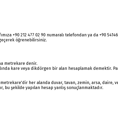
rafımıza +90 212 477 02 90 numaralı telefondan ya da +90 54
e geçerek öğrenebilirsiniz.
na metrekare denir.
lında kare veya dikdörgen bir alan hesaplamak demektir. Parç
metrekare'dir her alanda duvar, tavan, zemin, arsa, daire, ve
ır, bu şekilde yapılan hesap yanlış sonuçlanmaktadır.