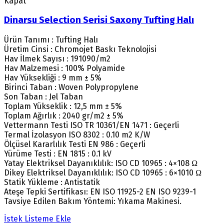
Kapat
Dinarsu Selection Serisi Saxony Tufting Halı
Ürün Tanımı : Tufting Halı
Üretim Cinsi : Chromojet Baskı Teknolojisi
Hav İlmek Sayısı : 191090/m2
Hav Malzemesi : 100% Polyamide
Hav Yüksekliği : 9 mm ± 5%
Birinci Taban : Woven Polypropylene
Son Taban : Jel Taban
Toplam Yükseklik : 12,5 mm ± 5%
Toplam Ağırlık : 2040 gr/m2 ± 5%
Vettermann Testi ISO TR 10361/EN 1471 : Geçerli
Termal İzolasyon ISO 8302 : 0.10 m2 K/W
Ölçüsel Kararlılık Testi EN 986 : Geçerli
Yürüme Testi : EN 1815 : 0.1 kV
Yatay Elektriksel Dayanıklılık: ISO CD 10965 : 4×108 Ω
Dikey Elektriksel Dayanıklılık: ISO CD 10965 : 6×1010 Ω
Statik Yükleme : Antistatik
Ateşe Tepki Sertifikası: EN ISO 11925-2 EN ISO 9239-1
Tavsiye Edilen Bakım Yöntemi: Yıkama Makinesi.
İstek Listeme Ekle