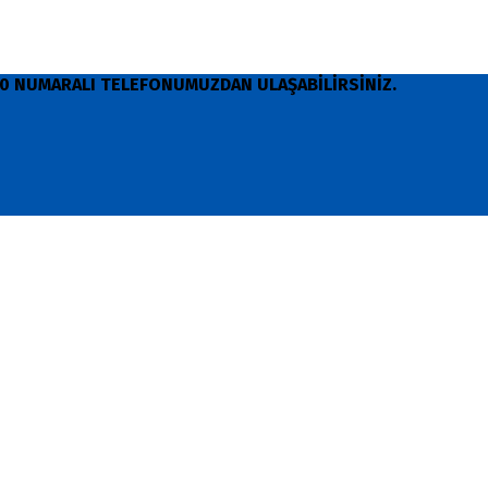
 90 NUMARALI TELEFONUMUZDAN ULAŞABİLİRSİNİZ.