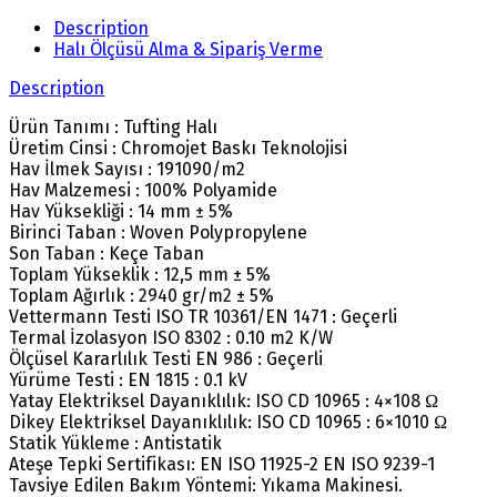
Description
Halı Ölçüsü Alma & Sipariş Verme
Description
Ürün Tanımı : Tufting Halı
Üretim Cinsi : Chromojet Baskı Teknolojisi
Hav İlmek Sayısı : 191090/m2
Hav Malzemesi : 100% Polyamide
Hav Yüksekliği : 14 mm ± 5%
Birinci Taban : Woven Polypropylene
Son Taban : Keçe Taban
Toplam Yükseklik : 12,5 mm ± 5%
Toplam Ağırlık : 2940 gr/m2 ± 5%
Vettermann Testi ISO TR 10361/EN 1471 : Geçerli
Termal İzolasyon ISO 8302 : 0.10 m2 K/W
Ölçüsel Kararlılık Testi EN 986 : Geçerli
Yürüme Testi : EN 1815 : 0.1 kV
Yatay Elektriksel Dayanıklılık: ISO CD 10965 : 4×108 Ω
Dikey Elektriksel Dayanıklılık: ISO CD 10965 : 6×1010 Ω
Statik Yükleme : Antistatik
Ateşe Tepki Sertifikası: EN ISO 11925-2 EN ISO 9239-1
Tavsiye Edilen Bakım Yöntemi: Yıkama Makinesi.