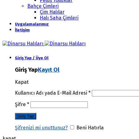
Peluş Yolluklar
Bahçe Çimleri
Çim Halılar
Halı Saha Çimleri
Uygulamalarımız
İletişim
Giriş Yap / Üye Ol
Giriş Yap
Kayıt Ol
Kapat
Kullanıcı Adı yada E-Mail Adresi
*
Şifre
*
Şifrenizi mi unuttunuz?
Beni Hatırla
kapat