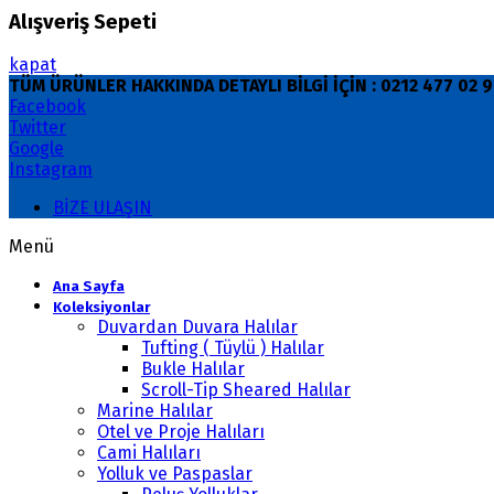
Alışveriş Sepeti
kapat
TÜM ÜRÜNLER HAKKINDA DETAYLI BİLGİ İÇİN : 0212 477 02
Facebook
Twitter
Google
Instagram
BİZE ULAŞIN
Menü
Ana Sayfa
Koleksiyonlar
Duvardan Duvara Halılar
Tufting ( Tüylü ) Halılar
Bukle Halılar
Scroll-Tip Sheared Halılar
Marine Halılar
Otel ve Proje Halıları
Cami Halıları
Yolluk ve Paspaslar