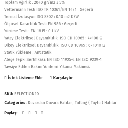
Toplam Ağırlık : 2040 gr/m2 ± 5%
Vettermann Testi ISO TR 10361/EN 1471 : Geçerli
Termal İzolasyon ISO 8302 : 0.10 m2 K/W
Ölçüsel Kararlılık Testi EN 986 : Geçerli
Yürüme Testi : EN 1815 : 0.1 kV
Yatay Elektriksel Dayanıklılık: ISO CD 10965 : 4×108 Ω
Dikey Elektriksel Dayanıklılık: ISO CD 10965 : 6×1010 Ω
Statik Yükleme : Antistatik
Ateşe Tepki Sertifikası: EN ISO 11925-2 EN ISO 9239-1
Tavsiye Edilen Bakım Yöntemi: Yıkama Makinesi.
Karşılaştır
İstek Listeme Ekle
SKU:
SELECTION10
Categories:
Duvardan Duvara Halılar
,
Tufting ( Tüylü ) Halılar
Paylaş