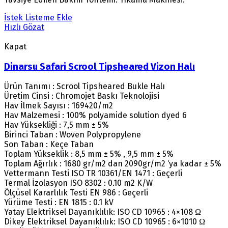
İstek Listeme Ekle
Hızlı Gözat
Kapat
Dinarsu Safari Scrool Tipsheared Vizon Halı
Ürün Tanımı : Scrool Tipsheared Bukle Halı
Üretim Cinsi : Chromojet Baskı Teknolojisi
Hav İlmek Sayısı : 169420/m2
Hav Malzemesi : 100% polyamide solution dyed 6
Hav Yüksekliği : 7,5 mm ± 5%
Birinci Taban : Woven Polypropylene
Son Taban : Keçe Taban
Toplam Yükseklik : 8,5 mm ± 5% , 9,5 mm ± 5%
Toplam Ağırlık : 1680 gr/m2 dan 2090gr/m2 ‘ya kadar ± 5%
Vettermann Testi ISO TR 10361/EN 1471 : Geçerli
Termal İzolasyon ISO 8302 : 0.10 m2 K/W
Ölçüsel Kararlılık Testi EN 986 : Geçerli
Yürüme Testi : EN 1815 : 0.1 kV
Yatay Elektriksel Dayanıklılık: ISO CD 10965 : 4×108 Ω
Dikey Elektriksel Dayanıklılık: ISO CD 10965 : 6×1010 Ω