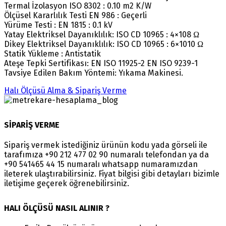
Termal İzolasyon ISO 8302 : 0.10 m2 K/W
Ölçüsel Kararlılık Testi EN 986 : Geçerli
Yürüme Testi : EN 1815 : 0.1 kV
Yatay Elektriksel Dayanıklılık: ISO CD 10965 : 4×108 Ω
Dikey Elektriksel Dayanıklılık: ISO CD 10965 : 6×1010 Ω
Statik Yükleme : Antistatik
Ateşe Tepki Sertifikası: EN ISO 11925-2 EN ISO 9239-1
Tavsiye Edilen Bakım Yöntemi: Yıkama Makinesi.
Halı Ölçüsü Alma & Sipariş Verme
SİPARİŞ VERME
Sipariş vermek istediğiniz ürünün kodu yada görseli ile
tarafımıza +90 212 477 02 90 numaralı telefondan ya da
+90 541465 44 15 numaralı whatsapp numaramızdan
ileterek ulaştırabilirsiniz. Fiyat bilgisi gibi detayları bizimle
iletişime geçerek öğrenebilirsiniz.
HALI ÖLÇÜSÜ NASIL ALINIR ?