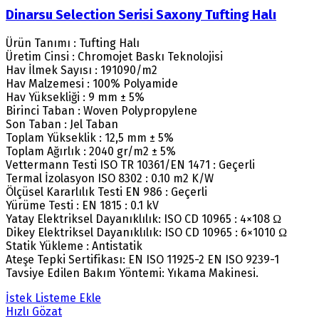
Dinarsu Selection Serisi Saxony Tufting Halı
Ürün Tanımı : Tufting Halı
Üretim Cinsi : Chromojet Baskı Teknolojisi
Hav İlmek Sayısı : 191090/m2
Hav Malzemesi : 100% Polyamide
Hav Yüksekliği : 9 mm ± 5%
Birinci Taban : Woven Polypropylene
Son Taban : Jel Taban
Toplam Yükseklik : 12,5 mm ± 5%
Toplam Ağırlık : 2040 gr/m2 ± 5%
Vettermann Testi ISO TR 10361/EN 1471 : Geçerli
Termal İzolasyon ISO 8302 : 0.10 m2 K/W
Ölçüsel Kararlılık Testi EN 986 : Geçerli
Yürüme Testi : EN 1815 : 0.1 kV
Yatay Elektriksel Dayanıklılık: ISO CD 10965 : 4×108 Ω
Dikey Elektriksel Dayanıklılık: ISO CD 10965 : 6×1010 Ω
Statik Yükleme : Antistatik
Ateşe Tepki Sertifikası: EN ISO 11925-2 EN ISO 9239-1
Tavsiye Edilen Bakım Yöntemi: Yıkama Makinesi.
İstek Listeme Ekle
Hızlı Gözat