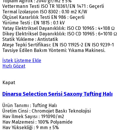
Toplam Ağırlık : 2040 gr/m2 ± 5%
Vettermann Testi ISO TR 10361/EN 1471 : Geçerli
Termal İzolasyon ISO 8302 : 0.10 m2 K/W
Ölçüsel Kararlılık Testi EN 986 : Geçerli
Yürüme Testi : EN 1815 : 0.1 kV
Yatay Elektriksel Dayanıklılık: ISO CD 10965 : 4×108 Ω
Dikey Elektriksel Dayanıklılık: ISO CD 10965 : 6×1010 Ω
Statik Yükleme : Antistatik
Ateşe Tepki Sertifikası: EN ISO 11925-2 EN ISO 9239-1
Tavsiye Edilen Bakım Yöntemi: Yıkama Makinesi.
İstek Listeme Ekle
Hızlı Gözat
Kapat
Dinarsu Selection Serisi Saxony Tufting Halı
Ürün Tanımı : Tufting Halı
Üretim Cinsi : Chromojet Baskı Teknolojisi
Hav İlmek Sayısı : 191090/m2
Hav Malzemesi : 100% Polyamide
Hav Yüksekliği : 9 mm ± 5%