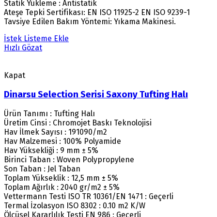
Statik Yükleme : Antistatik
Ateşe Tepki Sertifikası: EN ISO 11925-2 EN ISO 9239-1
Tavsiye Edilen Bakım Yöntemi: Yıkama Makinesi.
İstek Listeme Ekle
Hızlı Gözat
Kapat
Dinarsu Selection Serisi Saxony Tufting Halı
Ürün Tanımı : Tufting Halı
Üretim Cinsi : Chromojet Baskı Teknolojisi
Hav İlmek Sayısı : 191090/m2
Hav Malzemesi : 100% Polyamide
Hav Yüksekliği : 9 mm ± 5%
Birinci Taban : Woven Polypropylene
Son Taban : Jel Taban
Toplam Yükseklik : 12,5 mm ± 5%
Toplam Ağırlık : 2040 gr/m2 ± 5%
Vettermann Testi ISO TR 10361/EN 1471 : Geçerli
Termal İzolasyon ISO 8302 : 0.10 m2 K/W
Ölçüsel Kararlılık Testi EN 986 : Geçerli