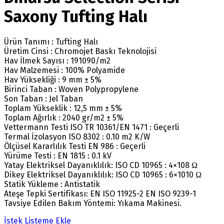
Saxony Tufting Halı
Ürün Tanımı : Tufting Halı
Üretim Cinsi : Chromojet Baskı Teknolojisi
Hav İlmek Sayısı : 191090/m2
Hav Malzemesi : 100% Polyamide
Hav Yüksekliği : 9 mm ± 5%
Birinci Taban : Woven Polypropylene
Son Taban : Jel Taban
Toplam Yükseklik : 12,5 mm ± 5%
Toplam Ağırlık : 2040 gr/m2 ± 5%
Vettermann Testi ISO TR 10361/EN 1471 : Geçerli
Termal İzolasyon ISO 8302 : 0.10 m2 K/W
Ölçüsel Kararlılık Testi EN 986 : Geçerli
Yürüme Testi : EN 1815 : 0.1 kV
Yatay Elektriksel Dayanıklılık: ISO CD 10965 : 4×108 Ω
Dikey Elektriksel Dayanıklılık: ISO CD 10965 : 6×1010 Ω
Statik Yükleme : Antistatik
Ateşe Tepki Sertifikası: EN ISO 11925-2 EN ISO 9239-1
Tavsiye Edilen Bakım Yöntemi: Yıkama Makinesi.
İstek Listeme Ekle