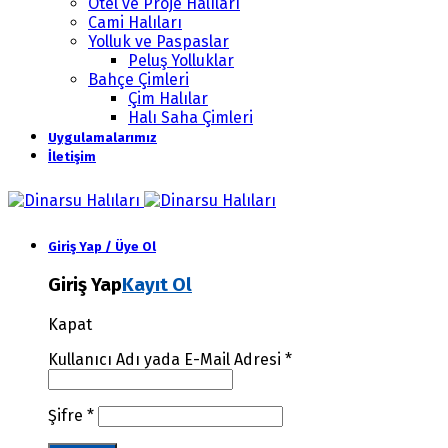
Otel ve Proje Halıları
Cami Halıları
Yolluk ve Paspaslar
Peluş Yolluklar
Bahçe Çimleri
Çim Halılar
Halı Saha Çimleri
Uygulamalarımız
İletişim
Giriş Yap / Üye Ol
Giriş Yap
Kayıt Ol
Kapat
Kullanıcı Adı yada E-Mail Adresi
*
Şifre
*