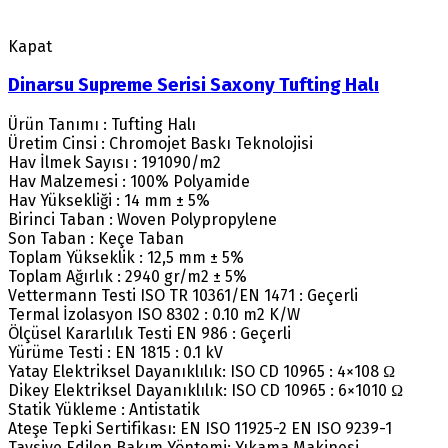
Kapat
Dinarsu Supreme Serisi Saxony Tufting Halı
Ürün Tanımı : Tufting Halı
Üretim Cinsi : Chromojet Baskı Teknolojisi
Hav İlmek Sayısı : 191090/m2
Hav Malzemesi : 100% Polyamide
Hav Yüksekliği : 14 mm ± 5%
Birinci Taban : Woven Polypropylene
Son Taban : Keçe Taban
Toplam Yükseklik : 12,5 mm ± 5%
Toplam Ağırlık : 2940 gr/m2 ± 5%
Vettermann Testi ISO TR 10361/EN 1471 : Geçerli
Termal İzolasyon ISO 8302 : 0.10 m2 K/W
Ölçüsel Kararlılık Testi EN 986 : Geçerli
Yürüme Testi : EN 1815 : 0.1 kV
Yatay Elektriksel Dayanıklılık: ISO CD 10965 : 4×108 Ω
Dikey Elektriksel Dayanıklılık: ISO CD 10965 : 6×1010 Ω
Statik Yükleme : Antistatik
Ateşe Tepki Sertifikası: EN ISO 11925-2 EN ISO 9239-1
Tavsiye Edilen Bakım Yöntemi: Yıkama Makinesi.