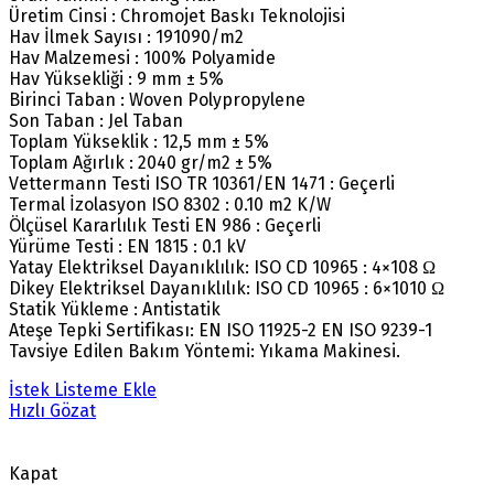
Üretim Cinsi : Chromojet Baskı Teknolojisi
Hav İlmek Sayısı : 191090/m2
Hav Malzemesi : 100% Polyamide
Hav Yüksekliği : 9 mm ± 5%
Birinci Taban : Woven Polypropylene
Son Taban : Jel Taban
Toplam Yükseklik : 12,5 mm ± 5%
Toplam Ağırlık : 2040 gr/m2 ± 5%
Vettermann Testi ISO TR 10361/EN 1471 : Geçerli
Termal İzolasyon ISO 8302 : 0.10 m2 K/W
Ölçüsel Kararlılık Testi EN 986 : Geçerli
Yürüme Testi : EN 1815 : 0.1 kV
Yatay Elektriksel Dayanıklılık: ISO CD 10965 : 4×108 Ω
Dikey Elektriksel Dayanıklılık: ISO CD 10965 : 6×1010 Ω
Statik Yükleme : Antistatik
Ateşe Tepki Sertifikası: EN ISO 11925-2 EN ISO 9239-1
Tavsiye Edilen Bakım Yöntemi: Yıkama Makinesi.
İstek Listeme Ekle
Hızlı Gözat
Kapat