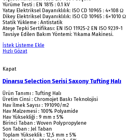
Yürüme Testi : EN 1815 : 0.1 kV
Yatay Elektriksel Dayanıklılık: ISO CD 10965 : 4×108 Ω
Dikey Elektriksel Dayanıklılık: ISO CD 10965 : 6×1010 Ω
Statik Yükleme : Antistatik
Ateşe Tepki Sertifikası: EN ISO 11925-2 EN ISO 9239-1
Tavsiye Edilen Bakım Yöntemi: Yıkama Makinesi.
İstek Listeme Ekle
Hızlı Gözat
Kapat
Dinarsu Selection Serisi Saxony Tufting Halı
Ürün Tanımı : Tufting Halı
Üretim Cinsi : Chromojet Baskı Teknolojisi
Hav İlmek Sayısı : 191090/m2
Hav Malzemesi : 100% Polyamide
Hav Yüksekliği : 9 mm ± 5%
Birinci Taban : Woven Polypropylene
Son Taban : Jel Taban
Toplam Yükseklik : 12,5 mm ± 5%