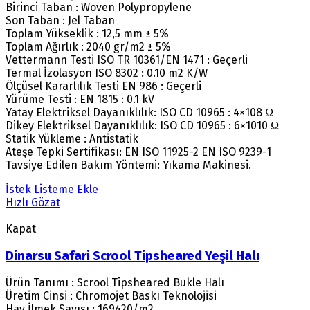
Birinci Taban : Woven Polypropylene
Son Taban : Jel Taban
Toplam Yükseklik : 12,5 mm ± 5%
Toplam Ağırlık : 2040 gr/m2 ± 5%
Vettermann Testi ISO TR 10361/EN 1471 : Geçerli
Termal İzolasyon ISO 8302 : 0.10 m2 K/W
Ölçüsel Kararlılık Testi EN 986 : Geçerli
Yürüme Testi : EN 1815 : 0.1 kV
Yatay Elektriksel Dayanıklılık: ISO CD 10965 : 4×108 Ω
Dikey Elektriksel Dayanıklılık: ISO CD 10965 : 6×1010 Ω
Statik Yükleme : Antistatik
Ateşe Tepki Sertifikası: EN ISO 11925-2 EN ISO 9239-1
Tavsiye Edilen Bakım Yöntemi: Yıkama Makinesi.
İstek Listeme Ekle
Hızlı Gözat
Kapat
Dinarsu Safari Scrool Tipsheared Yeşil Halı
Ürün Tanımı : Scrool Tipsheared Bukle Halı
Üretim Cinsi : Chromojet Baskı Teknolojisi
Hav İlmek Sayısı : 169420/m2