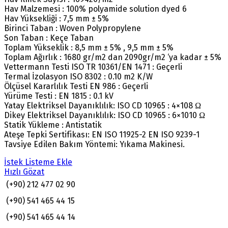
Hav Malzemesi : 100% polyamide solution dyed 6
Hav Yüksekliği : 7,5 mm ± 5%
Birinci Taban : Woven Polypropylene
Son Taban : Keçe Taban
Toplam Yükseklik : 8,5 mm ± 5% , 9,5 mm ± 5%
Toplam Ağırlık : 1680 gr/m2 dan 2090gr/m2 ‘ya kadar ± 5%
Vettermann Testi ISO TR 10361/EN 1471 : Geçerli
Termal İzolasyon ISO 8302 : 0.10 m2 K/W
Ölçüsel Kararlılık Testi EN 986 : Geçerli
Yürüme Testi : EN 1815 : 0.1 kV
Yatay Elektriksel Dayanıklılık: ISO CD 10965 : 4×108 Ω
Dikey Elektriksel Dayanıklılık: ISO CD 10965 : 6×1010 Ω
Statik Yükleme : Antistatik
Ateşe Tepki Sertifikası: EN ISO 11925-2 EN ISO 9239-1
Tavsiye Edilen Bakım Yöntemi: Yıkama Makinesi.
İstek Listeme Ekle
Hızlı Gözat
(+90) 212 477 02 90
(+90) 541 465 44 15
(+90) 541 465 44 14