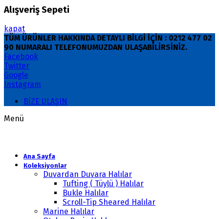
Alışveriş Sepeti
kapat
TÜM ÜRÜNLER HAKKINDA DETAYLI BİLGİ İÇİN : 0212 477 02
90 NUMARALI TELEFONUMUZDAN ULAŞABİLİRSİNİZ.
Facebook
Twitter
Google
Instagram
BİZE ULAŞIN
Menü
Ana Sayfa
Koleksiyonlar
Duvardan Duvara Halılar
Tufting ( Tüylü ) Halılar
Bukle Halılar
Scroll-Tip Sheared Halılar
Marine Halılar