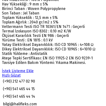
Hav Yüksekliği : 9 mm ± 5%
Birinci Taban : Woven Polypropylene
Son Taban : Jel Taban
Toplam Yükseklik : 12,5 mm ± 5%
Toplam Ağırlık : 2040 gr/m2 ± 5%
Vettermann Testi ISO TR 10361/EN 1471 : Geçerli
Termal İzolasyon ISO 8302 : 0.10 m2 K/W
Ölçüsel Kararlılık Testi EN 986 : Geçerli
Yürüme Testi : EN 1815 : 0.1 kV
Yatay Elektriksel Dayanıklılık: ISO CD 10965 : 4×108 Ω
Dikey Elektriksel Dayanıklılık: ISO CD 10965 : 6×1010 Ω
Statik Yükleme : Antistatik
Ateşe Tepki Sertifikası: EN ISO 11925-2 EN ISO 9239-1
Tavsiye Edilen Bakım Yöntemi: Yıkama Makinesi.
İstek Listeme Ekle
Hızlı Gözat
(+90) 212 477 02 90
(+90) 541 465 44 15
(+90) 541 465 44 14
bilgi@halifleks.com