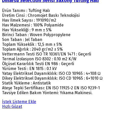
Dinarsu Selection Serisi Saxony Tufting Halı
Ürün Tanımı : Tufting Halı
Üretim Cinsi : Chromojet Baskı Teknolojisi
Hav İlmek Sayısı : 191090/m2
Hav Malzemesi : 100% Polyamide
Hav Yüksekliği : 9 mm ± 5%
Birinci Taban : Woven Polypropylene
Son Taban : Jel Taban
Toplam Yükseklik : 12,5 mm ± 5%
Toplam Ağırlık : 2040 gr/m2 ± 5%
Vettermann Testi ISO TR 10361/EN 1471 : Geçerli
Termal İzolasyon ISO 8302 : 0.10 m2 K/W
Ölçüsel Kararlılık Testi EN 986 : Geçerli
Yürüme Testi : EN 1815 : 0.1 kV
Yatay Elektriksel Dayanıklılık: ISO CD 10965 : 4×108 Ω
Dikey Elektriksel Dayanıklılık: ISO CD 10965 : 6×1010 Ω
Statik Yükleme : Antistatik
Ateşe Tepki Sertifikası: EN ISO 11925-2 EN ISO 9239-1
Tavsiye Edilen Bakım Yöntemi: Yıkama Makinesi.
İstek Listeme Ekle
Hızlı Gözat