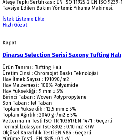
Ateşe Tepki Sertifikası: EN ISO 11925-2 EN ISO 9239-1
Tavsiye Edilen Bakım Yöntemi: Yıkama Makinesi.
İstek Listeme Ekle
Hızlı Gözat
Kapat
Dinarsu Selection Serisi Saxony Tufting Halı
Ürün Tanımı : Tufting Halı
Üretim Cinsi : Chromojet Baskı Teknolojisi
Hav İlmek Sayısı : 191090/m2
Hav Malzemesi : 100% Polyamide
Hav Yüksekliği : 9 mm ± 5%
Birinci Taban : Woven Polypropylene
Son Taban : Jel Taban
Toplam Yükseklik : 12,5 mm ± 5%
Toplam Ağırlık : 2040 gr/m2 ± 5%
Vettermann Testi ISO TR 10361/EN 1471 : Geçerli
Termal İzolasyon ISO 8302 : 0.10 m2 K/W
Ölçüsel Kararlılık Testi EN 986 : Geçerli
Yürüme Testi : EN 1815 : 0.1 kV