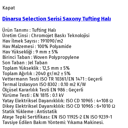
Kapat
Dinarsu Selection Serisi Saxony Tufting Halı
Ürün Tanımı : Tufting Halı
Üretim Cinsi : Chromojet Baskı Teknolojisi
Hav İlmek Sayısı : 191090/m2
Hav Malzemesi : 100% Polyamide
Hav Yüksekliği : 9 mm ± 5%
Birinci Taban : Woven Polypropylene
Son Taban : Jel Taban
Toplam Yükseklik : 12,5 mm ± 5%
Toplam Ağırlık : 2040 gr/m2 ± 5%
Vettermann Testi ISO TR 10361/EN 1471 : Geçerli
Termal İzolasyon ISO 8302 : 0.10 m2 K/W
Ölçüsel Kararlılık Testi EN 986 : Geçerli
Yürüme Testi : EN 1815 : 0.1 kV
Yatay Elektriksel Dayanıklılık: ISO CD 10965 : 4×108 Ω
Dikey Elektriksel Dayanıklılık: ISO CD 10965 : 6×1010 Ω
Statik Yükleme : Antistatik
Ateşe Tepki Sertifikası: EN ISO 11925-2 EN ISO 9239-1
Tavsiye Edilen Bakım Yöntemi: Yıkama Makinesi.