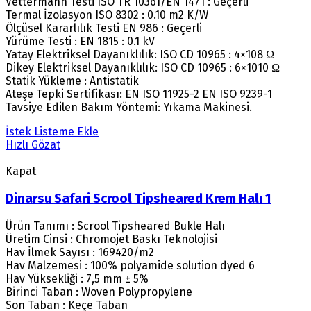
Vettermann Testi ISO TR 10361/EN 1471 : Geçerli
Termal İzolasyon ISO 8302 : 0.10 m2 K/W
Ölçüsel Kararlılık Testi EN 986 : Geçerli
Yürüme Testi : EN 1815 : 0.1 kV
Yatay Elektriksel Dayanıklılık: ISO CD 10965 : 4×108 Ω
Dikey Elektriksel Dayanıklılık: ISO CD 10965 : 6×1010 Ω
Statik Yükleme : Antistatik
Ateşe Tepki Sertifikası: EN ISO 11925-2 EN ISO 9239-1
Tavsiye Edilen Bakım Yöntemi: Yıkama Makinesi.
İstek Listeme Ekle
Hızlı Gözat
Kapat
Dinarsu Safari Scrool Tipsheared Krem Halı 1
Ürün Tanımı : Scrool Tipsheared Bukle Halı
Üretim Cinsi : Chromojet Baskı Teknolojisi
Hav İlmek Sayısı : 169420/m2
Hav Malzemesi : 100% polyamide solution dyed 6
Hav Yüksekliği : 7,5 mm ± 5%
Birinci Taban : Woven Polypropylene
Son Taban : Keçe Taban