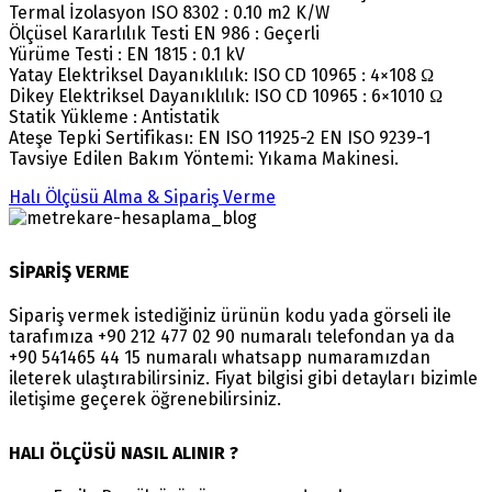
Termal İzolasyon ISO 8302 : 0.10 m2 K/W
Ölçüsel Kararlılık Testi EN 986 : Geçerli
Yürüme Testi : EN 1815 : 0.1 kV
Yatay Elektriksel Dayanıklılık: ISO CD 10965 : 4×108 Ω
Dikey Elektriksel Dayanıklılık: ISO CD 10965 : 6×1010 Ω
Statik Yükleme : Antistatik
Ateşe Tepki Sertifikası: EN ISO 11925-2 EN ISO 9239-1
Tavsiye Edilen Bakım Yöntemi: Yıkama Makinesi.
Halı Ölçüsü Alma & Sipariş Verme
SİPARİŞ VERME
Sipariş vermek istediğiniz ürünün kodu yada görseli ile
tarafımıza +90 212 477 02 90 numaralı telefondan ya da
+90 541465 44 15 numaralı whatsapp numaramızdan
ileterek ulaştırabilirsiniz. Fiyat bilgisi gibi detayları bizimle
iletişime geçerek öğrenebilirsiniz.
HALI ÖLÇÜSÜ NASIL ALINIR ?