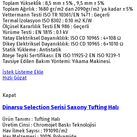
Toplam Yükseklik : 8,5 mm ± 5% , 9,5 mm ± 5%
Toplam Ağırlık : 1680 gr/m2 dan 2090gr/m2 ‘ya kadar ± 5%
Vettermann Testi ISO TR 10361/EN 1471 : Geçerli
Termal İzolasyon ISO 8302 : 0.10 m2 K/W
Ölçüsel Kararlılık Testi EN 986 : Geçerli
Yürüme Testi : EN 1815 : 0.1 kV
Yatay Elektriksel Dayanıklılık: ISO CD 10965 : 4×108 Ω
Dikey Elektriksel Dayanıklılık: ISO CD 10965 : 6×1010 Ω
Statik Yükleme : Antistatik
Ateşe Tepki Sertifikası: EN ISO 11925-2 EN ISO 9239-1
Tavsiye Edilen Bakım Yöntemi: Yıkama Makinesi.
İstek Listeme Ekle
Hızlı Gözat
Kapat
Dinarsu Selection Serisi Saxony Tufting Halı
Ürün Tanımı : Tufting Halı
Üretim Cinsi : Chromojet Baskı Teknolojisi
Hav İlmek Sayısı : 191090/m2
Hav Malzemesi : 100% Polyamide