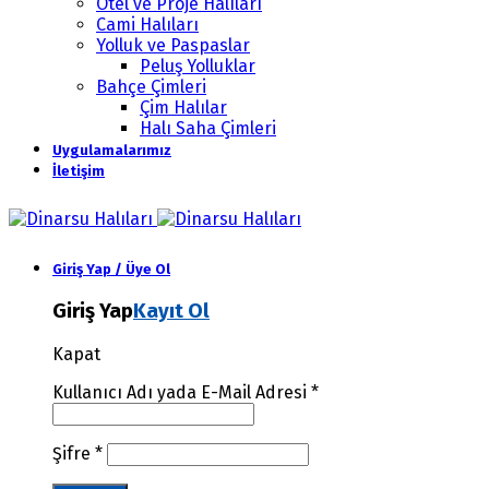
Otel ve Proje Halıları
Cami Halıları
Yolluk ve Paspaslar
Peluş Yolluklar
Bahçe Çimleri
Çim Halılar
Halı Saha Çimleri
Uygulamalarımız
İletişim
Giriş Yap / Üye Ol
Giriş Yap
Kayıt Ol
Kapat
Kullanıcı Adı yada E-Mail Adresi
*
Şifre
*