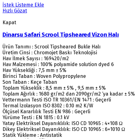
İstek Listeme Ekle
Hızlı Gözat
Kapat
Dinarsu Safari Scrool Tipsheared Vizon Halı
Ürün Tanımı : Scrool Tipsheared Bukle Halı
Üretim Cinsi : Chromojet Baskı Teknolojisi
Hav İlmek Sayısı : 169420/m2
Hav Malzemesi : 100% polyamide solution dyed 6
Hav Yüksekliği : 7,5 mm ± 5%
Birinci Taban : Woven Polypropylene
Son Taban : Keçe Taban
Toplam Yükseklik : 8,5 mm ± 5% , 9,5 mm ± 5%
Toplam Ağırlık : 1680 gr/m2 dan 2090gr/m2 ‘ya kadar ± 5%
Vettermann Testi ISO TR 10361/EN 1471 : Geçerli
Termal İzolasyon ISO 8302 : 0.10 m2 K/W
Ölçüsel Kararlılık Testi EN 986 : Geçerli
Yürüme Testi : EN 1815 : 0.1 kV
Yatay Elektriksel Dayanıklılık: ISO CD 10965 : 4×108 Ω
Dikey Elektriksel Dayanıklılık: ISO CD 10965 : 6×1010 Ω
Statik Yükleme : Antistatik