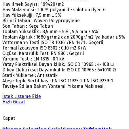
Hav İlmek Sayısı : 169420/m2
Hav Malzemesi : 100% polyamide solution dyed 6
Hav Yüksekliği : 7,5 mm ± 5%
Birinci Taban : Woven Polypropylene
Son Taban : Keçe Taban
Toplam Yükseklik : 8,5 mm ± 5% , 9,5 mm ± 5%
Toplam Ağırlık : 1680 gr/m2 dan 2090gr/m2 ‘ya kadar ± 5%
Vettermann Testi ISO TR 10361/EN 1471 : Geçerli
Termal İzolasyon ISO 8302 : 0.10 m2 K/W
Ölçüsel Kararlılık Testi EN 986 : Geçerli
Yürüme Testi : EN 1815 : 0.1 kV
Yatay Elektriksel Dayanıklılık: ISO CD 10965 : 4×108 Ω
Dikey Elektriksel Dayanıklılık: ISO CD 10965 : 6×1010 Ω
Statik Yükleme : Antistatik
Ateşe Tepki Sertifikası: EN ISO 11925-2 EN ISO 9239-1
Tavsiye Edilen Bakım Yöntemi: Yıkama Makinesi.
İstek Listeme Ekle
Hızlı Gözat
Kapat