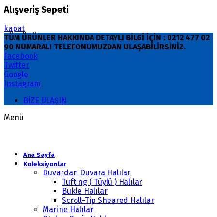
Alışveriş Sepeti
kapat
TÜM ÜRÜNLER HAKKINDA DETAYLI BİLGİ İÇİN : 0212 477 02
90 NUMARALI TELEFONUMUZDAN ULAŞABİLİRSİNİZ.
Facebook
Twitter
Google
Instagram
BİZE ULAŞIN
Menü
Ana Sayfa
Koleksiyonlar
Duvardan Duvara Halılar
Tufting ( Tüylü ) Halılar
Bukle Halılar
Scroll-Tip Sheared Halılar
Marine Halılar