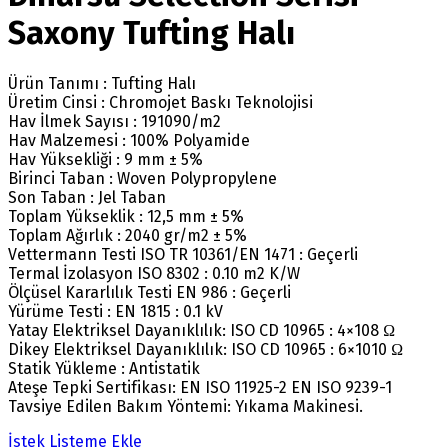
Saxony Tufting Halı
Ürün Tanımı : Tufting Halı
Üretim Cinsi : Chromojet Baskı Teknolojisi
Hav İlmek Sayısı : 191090/m2
Hav Malzemesi : 100% Polyamide
Hav Yüksekliği : 9 mm ± 5%
Birinci Taban : Woven Polypropylene
Son Taban : Jel Taban
Toplam Yükseklik : 12,5 mm ± 5%
Toplam Ağırlık : 2040 gr/m2 ± 5%
Vettermann Testi ISO TR 10361/EN 1471 : Geçerli
Termal İzolasyon ISO 8302 : 0.10 m2 K/W
Ölçüsel Kararlılık Testi EN 986 : Geçerli
Yürüme Testi : EN 1815 : 0.1 kV
Yatay Elektriksel Dayanıklılık: ISO CD 10965 : 4×108 Ω
Dikey Elektriksel Dayanıklılık: ISO CD 10965 : 6×1010 Ω
Statik Yükleme : Antistatik
Ateşe Tepki Sertifikası: EN ISO 11925-2 EN ISO 9239-1
Tavsiye Edilen Bakım Yöntemi: Yıkama Makinesi.
İstek Listeme Ekle