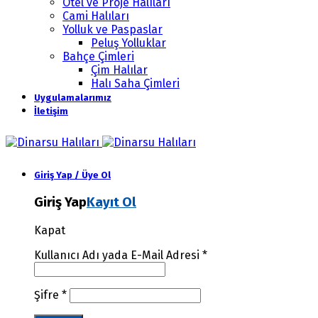
Otel ve Proje Halıları
Cami Halıları
Yolluk ve Paspaslar
Peluş Yolluklar
Bahçe Çimleri
Çim Halılar
Halı Saha Çimleri
Uygulamalarımız
İletişim
Giriş Yap / Üye Ol
Giriş Yap
Kayıt Ol
Kapat
Kullanıcı Adı yada E-Mail Adresi
*
Şifre
*