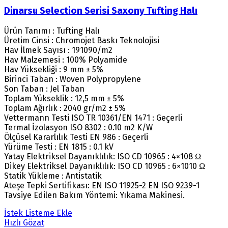
Dinarsu Selection Serisi Saxony Tufting Halı
Ürün Tanımı : Tufting Halı
Üretim Cinsi : Chromojet Baskı Teknolojisi
Hav İlmek Sayısı : 191090/m2
Hav Malzemesi : 100% Polyamide
Hav Yüksekliği : 9 mm ± 5%
Birinci Taban : Woven Polypropylene
Son Taban : Jel Taban
Toplam Yükseklik : 12,5 mm ± 5%
Toplam Ağırlık : 2040 gr/m2 ± 5%
Vettermann Testi ISO TR 10361/EN 1471 : Geçerli
Termal İzolasyon ISO 8302 : 0.10 m2 K/W
Ölçüsel Kararlılık Testi EN 986 : Geçerli
Yürüme Testi : EN 1815 : 0.1 kV
Yatay Elektriksel Dayanıklılık: ISO CD 10965 : 4×108 Ω
Dikey Elektriksel Dayanıklılık: ISO CD 10965 : 6×1010 Ω
Statik Yükleme : Antistatik
Ateşe Tepki Sertifikası: EN ISO 11925-2 EN ISO 9239-1
Tavsiye Edilen Bakım Yöntemi: Yıkama Makinesi.
İstek Listeme Ekle
Hızlı Gözat