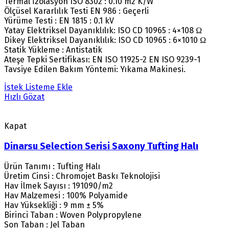
Termal İzolasyon ISO 8302 : 0.10 m2 K/W
Ölçüsel Kararlılık Testi EN 986 : Geçerli
Yürüme Testi : EN 1815 : 0.1 kV
Yatay Elektriksel Dayanıklılık: ISO CD 10965 : 4×108 Ω
Dikey Elektriksel Dayanıklılık: ISO CD 10965 : 6×1010 Ω
Statik Yükleme : Antistatik
Ateşe Tepki Sertifikası: EN ISO 11925-2 EN ISO 9239-1
Tavsiye Edilen Bakım Yöntemi: Yıkama Makinesi.
İstek Listeme Ekle
Hızlı Gözat
Kapat
Dinarsu Selection Serisi Saxony Tufting Halı
Ürün Tanımı : Tufting Halı
Üretim Cinsi : Chromojet Baskı Teknolojisi
Hav İlmek Sayısı : 191090/m2
Hav Malzemesi : 100% Polyamide
Hav Yüksekliği : 9 mm ± 5%
Birinci Taban : Woven Polypropylene
Son Taban : Jel Taban