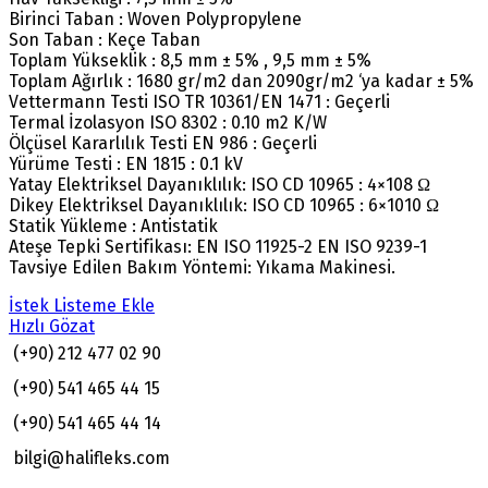
Birinci Taban : Woven Polypropylene
Son Taban : Keçe Taban
Toplam Yükseklik : 8,5 mm ± 5% , 9,5 mm ± 5%
Toplam Ağırlık : 1680 gr/m2 dan 2090gr/m2 ‘ya kadar ± 5%
Vettermann Testi ISO TR 10361/EN 1471 : Geçerli
Termal İzolasyon ISO 8302 : 0.10 m2 K/W
Ölçüsel Kararlılık Testi EN 986 : Geçerli
Yürüme Testi : EN 1815 : 0.1 kV
Yatay Elektriksel Dayanıklılık: ISO CD 10965 : 4×108 Ω
Dikey Elektriksel Dayanıklılık: ISO CD 10965 : 6×1010 Ω
Statik Yükleme : Antistatik
Ateşe Tepki Sertifikası: EN ISO 11925-2 EN ISO 9239-1
Tavsiye Edilen Bakım Yöntemi: Yıkama Makinesi.
İstek Listeme Ekle
Hızlı Gözat
(+90) 212 477 02 90
(+90) 541 465 44 15
(+90) 541 465 44 14
bilgi@halifleks.com