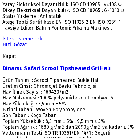
Yatay Elektriksel Dayanıklılık: ISO CD 10965 : 4×108 Ω
Dikey Elektriksel Dayanıklılık: ISO CD 10965 : 6×1010 Ω
Statik Yükleme : Antistatik
Ateşe Tepki Sertifikası: EN ISO 11925-2 EN ISO 9239-1
Tavsiye Edilen Bakım Yöntemi: Yıkama Makinesi.
İstek Listeme Ekle
Hızlı Gözat
Kapat
Dinarsu Safari Scrool Tipsheared Gri Halı
Ürün Tanımı : Scrool Tipsheared Bukle Halı
Üretim Cinsi : Chromojet Baskı Teknolojisi
Hav İlmek Sayısı : 169420/m2
Hav Malzemesi : 100% polyamide solution dyed 6
Hav Yüksekliği : 7,5 mm ± 5%
Birinci Taban : Woven Polypropylene
Son Taban : Keçe Taban
Toplam Yükseklik : 8,5 mm ± 5% , 9,5 mm ± 5%
Toplam Ağırlık : 1680 gr/m2 dan 2090gr/m2 ‘ya kadar ± 5%
Vettermann Testi ISO TR 10361/EN 1471 : Geçerli