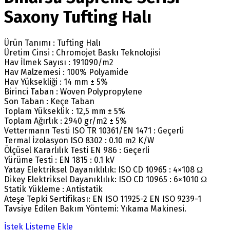
Saxony Tufting Halı
Ürün Tanımı : Tufting Halı
Üretim Cinsi : Chromojet Baskı Teknolojisi
Hav İlmek Sayısı : 191090/m2
Hav Malzemesi : 100% Polyamide
Hav Yüksekliği : 14 mm ± 5%
Birinci Taban : Woven Polypropylene
Son Taban : Keçe Taban
Toplam Yükseklik : 12,5 mm ± 5%
Toplam Ağırlık : 2940 gr/m2 ± 5%
Vettermann Testi ISO TR 10361/EN 1471 : Geçerli
Termal İzolasyon ISO 8302 : 0.10 m2 K/W
Ölçüsel Kararlılık Testi EN 986 : Geçerli
Yürüme Testi : EN 1815 : 0.1 kV
Yatay Elektriksel Dayanıklılık: ISO CD 10965 : 4×108 Ω
Dikey Elektriksel Dayanıklılık: ISO CD 10965 : 6×1010 Ω
Statik Yükleme : Antistatik
Ateşe Tepki Sertifikası: EN ISO 11925-2 EN ISO 9239-1
Tavsiye Edilen Bakım Yöntemi: Yıkama Makinesi.
İstek Listeme Ekle