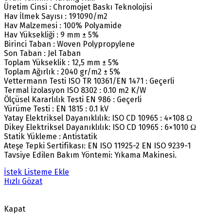
Üretim Cinsi : Chromojet Baskı Teknolojisi
Hav İlmek Sayısı : 191090/m2
Hav Malzemesi : 100% Polyamide
Hav Yüksekliği : 9 mm ± 5%
Birinci Taban : Woven Polypropylene
Son Taban : Jel Taban
Toplam Yükseklik : 12,5 mm ± 5%
Toplam Ağırlık : 2040 gr/m2 ± 5%
Vettermann Testi ISO TR 10361/EN 1471 : Geçerli
Termal İzolasyon ISO 8302 : 0.10 m2 K/W
Ölçüsel Kararlılık Testi EN 986 : Geçerli
Yürüme Testi : EN 1815 : 0.1 kV
Yatay Elektriksel Dayanıklılık: ISO CD 10965 : 4×108 Ω
Dikey Elektriksel Dayanıklılık: ISO CD 10965 : 6×1010 Ω
Statik Yükleme : Antistatik
Ateşe Tepki Sertifikası: EN ISO 11925-2 EN ISO 9239-1
Tavsiye Edilen Bakım Yöntemi: Yıkama Makinesi.
İstek Listeme Ekle
Hızlı Gözat
Kapat