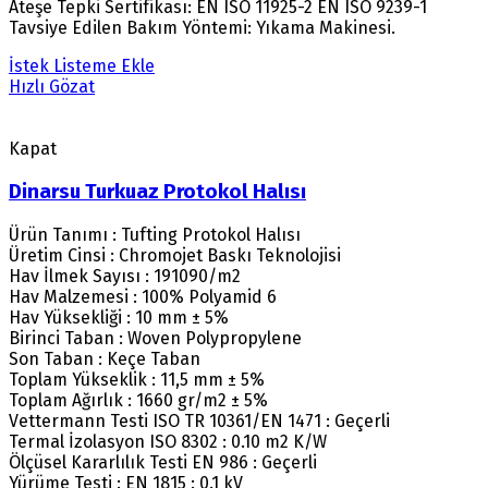
Ateşe Tepki Sertifikası: EN ISO 11925-2 EN ISO 9239-1
Tavsiye Edilen Bakım Yöntemi: Yıkama Makinesi.
İstek Listeme Ekle
Hızlı Gözat
Kapat
Dinarsu Turkuaz Protokol Halısı
Ürün Tanımı : Tufting Protokol Halısı
Üretim Cinsi : Chromojet Baskı Teknolojisi
Hav İlmek Sayısı : 191090/m2
Hav Malzemesi : 100% Polyamid 6
Hav Yüksekliği : 10 mm ± 5%
Birinci Taban : Woven Polypropylene
Son Taban : Keçe Taban
Toplam Yükseklik : 11,5 mm ± 5%
Toplam Ağırlık : 1660 gr/m2 ± 5%
Vettermann Testi ISO TR 10361/EN 1471 : Geçerli
Termal İzolasyon ISO 8302 : 0.10 m2 K/W
Ölçüsel Kararlılık Testi EN 986 : Geçerli
Yürüme Testi : EN 1815 : 0.1 kV