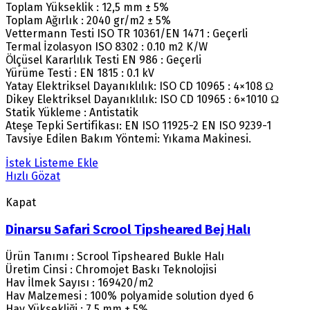
Toplam Yükseklik : 12,5 mm ± 5%
Toplam Ağırlık : 2040 gr/m2 ± 5%
Vettermann Testi ISO TR 10361/EN 1471 : Geçerli
Termal İzolasyon ISO 8302 : 0.10 m2 K/W
Ölçüsel Kararlılık Testi EN 986 : Geçerli
Yürüme Testi : EN 1815 : 0.1 kV
Yatay Elektriksel Dayanıklılık: ISO CD 10965 : 4×108 Ω
Dikey Elektriksel Dayanıklılık: ISO CD 10965 : 6×1010 Ω
Statik Yükleme : Antistatik
Ateşe Tepki Sertifikası: EN ISO 11925-2 EN ISO 9239-1
Tavsiye Edilen Bakım Yöntemi: Yıkama Makinesi.
İstek Listeme Ekle
Hızlı Gözat
Kapat
Dinarsu Safari Scrool Tipsheared Bej Halı
Ürün Tanımı : Scrool Tipsheared Bukle Halı
Üretim Cinsi : Chromojet Baskı Teknolojisi
Hav İlmek Sayısı : 169420/m2
Hav Malzemesi : 100% polyamide solution dyed 6
Hav Yüksekliği : 7,5 mm ± 5%