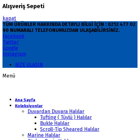
Alışveriş Sepeti
kapat
TÜM ÜRÜNLER HAKKINDA DETAYLI BİLGİ İÇİN : 0212 477 02
90 NUMARALI TELEFONUMUZDAN ULAŞABİLİRSİNİZ.
Facebook
Twitter
Google
Instagram
BİZE ULAŞIN
Menü
Ana Sayfa
Koleksiyonlar
Duvardan Duvara Halılar
Tufting ( Tüylü ) Halılar
Bukle Halılar
Scroll-Tip Sheared Halılar
Marine Halılar