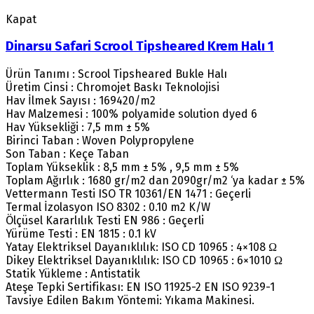
Kapat
Dinarsu Safari Scrool Tipsheared Krem Halı 1
Ürün Tanımı : Scrool Tipsheared Bukle Halı
Üretim Cinsi : Chromojet Baskı Teknolojisi
Hav İlmek Sayısı : 169420/m2
Hav Malzemesi : 100% polyamide solution dyed 6
Hav Yüksekliği : 7,5 mm ± 5%
Birinci Taban : Woven Polypropylene
Son Taban : Keçe Taban
Toplam Yükseklik : 8,5 mm ± 5% , 9,5 mm ± 5%
Toplam Ağırlık : 1680 gr/m2 dan 2090gr/m2 ‘ya kadar ± 5%
Vettermann Testi ISO TR 10361/EN 1471 : Geçerli
Termal İzolasyon ISO 8302 : 0.10 m2 K/W
Ölçüsel Kararlılık Testi EN 986 : Geçerli
Yürüme Testi : EN 1815 : 0.1 kV
Yatay Elektriksel Dayanıklılık: ISO CD 10965 : 4×108 Ω
Dikey Elektriksel Dayanıklılık: ISO CD 10965 : 6×1010 Ω
Statik Yükleme : Antistatik
Ateşe Tepki Sertifikası: EN ISO 11925-2 EN ISO 9239-1
Tavsiye Edilen Bakım Yöntemi: Yıkama Makinesi.