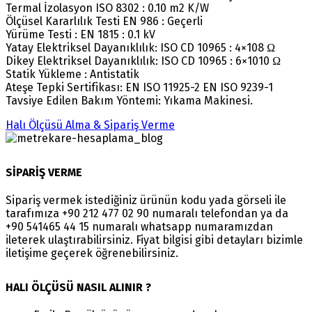
Termal İzolasyon ISO 8302 : 0.10 m2 K/W
Ölçüsel Kararlılık Testi EN 986 : Geçerli
Yürüme Testi : EN 1815 : 0.1 kV
Yatay Elektriksel Dayanıklılık: ISO CD 10965 : 4×108 Ω
Dikey Elektriksel Dayanıklılık: ISO CD 10965 : 6×1010 Ω
Statik Yükleme : Antistatik
Ateşe Tepki Sertifikası: EN ISO 11925-2 EN ISO 9239-1
Tavsiye Edilen Bakım Yöntemi: Yıkama Makinesi.
Halı Ölçüsü Alma & Sipariş Verme
SİPARİŞ VERME
Sipariş vermek istediğiniz ürünün kodu yada görseli ile
tarafımıza +90 212 477 02 90 numaralı telefondan ya da
+90 541465 44 15 numaralı whatsapp numaramızdan
ileterek ulaştırabilirsiniz. Fiyat bilgisi gibi detayları bizimle
iletişime geçerek öğrenebilirsiniz.
HALI ÖLÇÜSÜ NASIL ALINIR ?