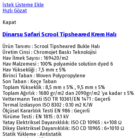
İstek Listeme Ekle
Hızlı Gözat
Kapat
Dinarsu Safari Scrool Tipsheared Krem Halı
Ürün Tanımı : Scrool Tipsheared Bukle Halı
Üretim Cinsi : Chromojet Baskı Teknolojisi
Hav İlmek Sayısı : 169420/m2
Hav Malzemesi : 100% polyamide solution dyed 6
Hav Yüksekliği : 7,5 mm ± 5%
Birinci Taban : Woven Polypropylene
Son Taban : Keçe Taban
Toplam Yükseklik : 8,5 mm ± 5% , 9,5 mm ± 5%
Toplam Ağırlık : 1680 gr/m2 dan 2090gr/m2 ‘ya kadar ± 5%
Vettermann Testi ISO TR 10361/EN 1471 : Geçerli
Termal İzolasyon ISO 8302 : 0.10 m2 K/W
Ölçüsel Kararlılık Testi EN 986 : Geçerli
Yürüme Testi : EN 1815 : 0.1 kV
Yatay Elektriksel Dayanıklılık: ISO CD 10965 : 4×108 Ω
Dikey Elektriksel Dayanıklılık: ISO CD 10965 : 6×1010 Ω
Statik Yükleme : Antistatik