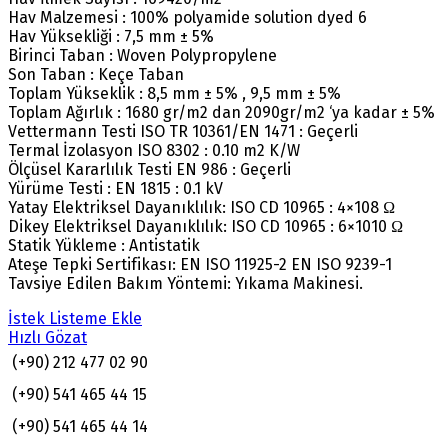
Hav Malzemesi : 100% polyamide solution dyed 6
Hav Yüksekliği : 7,5 mm ± 5%
Birinci Taban : Woven Polypropylene
Son Taban : Keçe Taban
Toplam Yükseklik : 8,5 mm ± 5% , 9,5 mm ± 5%
Toplam Ağırlık : 1680 gr/m2 dan 2090gr/m2 ‘ya kadar ± 5%
Vettermann Testi ISO TR 10361/EN 1471 : Geçerli
Termal İzolasyon ISO 8302 : 0.10 m2 K/W
Ölçüsel Kararlılık Testi EN 986 : Geçerli
Yürüme Testi : EN 1815 : 0.1 kV
Yatay Elektriksel Dayanıklılık: ISO CD 10965 : 4×108 Ω
Dikey Elektriksel Dayanıklılık: ISO CD 10965 : 6×1010 Ω
Statik Yükleme : Antistatik
Ateşe Tepki Sertifikası: EN ISO 11925-2 EN ISO 9239-1
Tavsiye Edilen Bakım Yöntemi: Yıkama Makinesi.
İstek Listeme Ekle
Hızlı Gözat
(+90) 212 477 02 90
(+90) 541 465 44 15
(+90) 541 465 44 14