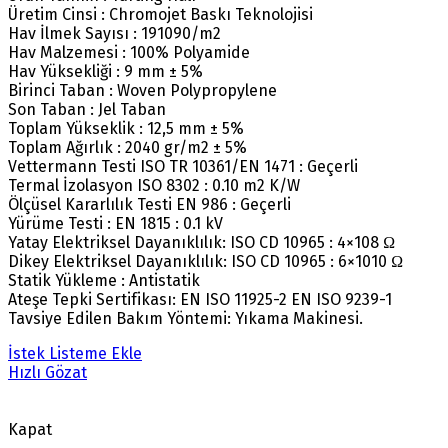
Üretim Cinsi : Chromojet Baskı Teknolojisi
Hav İlmek Sayısı : 191090/m2
Hav Malzemesi : 100% Polyamide
Hav Yüksekliği : 9 mm ± 5%
Birinci Taban : Woven Polypropylene
Son Taban : Jel Taban
Toplam Yükseklik : 12,5 mm ± 5%
Toplam Ağırlık : 2040 gr/m2 ± 5%
Vettermann Testi ISO TR 10361/EN 1471 : Geçerli
Termal İzolasyon ISO 8302 : 0.10 m2 K/W
Ölçüsel Kararlılık Testi EN 986 : Geçerli
Yürüme Testi : EN 1815 : 0.1 kV
Yatay Elektriksel Dayanıklılık: ISO CD 10965 : 4×108 Ω
Dikey Elektriksel Dayanıklılık: ISO CD 10965 : 6×1010 Ω
Statik Yükleme : Antistatik
Ateşe Tepki Sertifikası: EN ISO 11925-2 EN ISO 9239-1
Tavsiye Edilen Bakım Yöntemi: Yıkama Makinesi.
İstek Listeme Ekle
Hızlı Gözat
Kapat