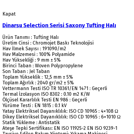
Kapat
Dinarsu Selection Serisi Saxony Tufting Halı
Ürün Tanımı : Tufting Halı
Üretim Cinsi : Chromojet Baskı Teknolojisi
Hav İlmek Sayısı : 191090/m2
Hav Malzemesi : 100% Polyamide
Hav Yüksekliği : 9 mm ± 5%
Birinci Taban : Woven Polypropylene
Son Taban : Jel Taban
Toplam Yükseklik : 12,5 mm ± 5%
Toplam Ağırlık : 2040 gr/m2 ± 5%
Vettermann Testi ISO TR 10361/EN 1471 : Geçerli
Termal İzolasyon ISO 8302 : 0.10 m2 K/W
Ölçüsel Kararlılık Testi EN 986 : Geçerli
Yürüme Testi : EN 1815 : 0.1 kV
Yatay Elektriksel Dayanıklılık: ISO CD 10965 : 4×108 Ω
Dikey Elektriksel Dayanıklılık: ISO CD 10965 : 6×1010 Ω
Statik Yükleme : Antistatik
Ateşe Tepki Sertifikası: EN ISO 11925-2 EN ISO 9239-1
Tavsiye Edilen Bakım Yöntemi: Yıkama Makinesi.