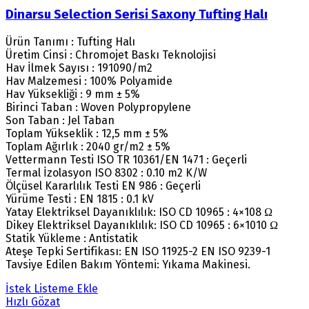
Dinarsu Selection Serisi Saxony Tufting Halı
Ürün Tanımı : Tufting Halı
Üretim Cinsi : Chromojet Baskı Teknolojisi
Hav İlmek Sayısı : 191090/m2
Hav Malzemesi : 100% Polyamide
Hav Yüksekliği : 9 mm ± 5%
Birinci Taban : Woven Polypropylene
Son Taban : Jel Taban
Toplam Yükseklik : 12,5 mm ± 5%
Toplam Ağırlık : 2040 gr/m2 ± 5%
Vettermann Testi ISO TR 10361/EN 1471 : Geçerli
Termal İzolasyon ISO 8302 : 0.10 m2 K/W
Ölçüsel Kararlılık Testi EN 986 : Geçerli
Yürüme Testi : EN 1815 : 0.1 kV
Yatay Elektriksel Dayanıklılık: ISO CD 10965 : 4×108 Ω
Dikey Elektriksel Dayanıklılık: ISO CD 10965 : 6×1010 Ω
Statik Yükleme : Antistatik
Ateşe Tepki Sertifikası: EN ISO 11925-2 EN ISO 9239-1
Tavsiye Edilen Bakım Yöntemi: Yıkama Makinesi.
İstek Listeme Ekle
Hızlı Gözat