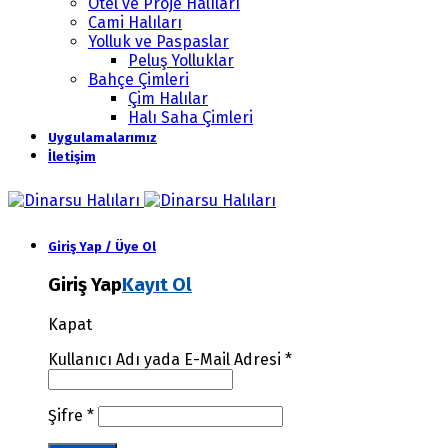
Otel ve Proje Halıları
Cami Halıları
Yolluk ve Paspaslar
Peluş Yolluklar
Bahçe Çimleri
Çim Halılar
Halı Saha Çimleri
Uygulamalarımız
İletişim
Giriş Yap / Üye Ol
Giriş Yap
Kayıt Ol
Kapat
Kullanıcı Adı yada E-Mail Adresi
*
Şifre
*