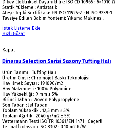
Dikey Elektriksel Dayanıklılık: ISO CD 10965 : 6×1010 Ω
Statik Yükleme : Antistatik
Ateşe Tepki Sertifikası: EN ISO 11925-2 EN ISO 9239-1
Tavsiye Edilen Bakım Yöntemi: Yıkama Makinesi.
İstek Listeme Ekle
Hızlı Gözat
Kapat
Dinarsu Selection Serisi Saxony Tufting Halı
Ürün Tanımı : Tufting Halı
Üretim Cinsi : Chromojet Baskı Teknolojisi
Hav İlmek Sayısı : 191090/m2
Hav Malzemesi : 100% Polyamide
Hav Yüksekliği : 9 mm ± 5%
Birinci Taban : Woven Polypropylene
Son Taban : Jel Taban
Toplam Yükseklik : 12,5 mm ± 5%
Toplam Ağırlık : 2040 gr/m2 ± 5%
Vettermann Testi ISO TR 10361/EN 1471 : Geçerli
Termal İzolasyon ISO 8302 : 0.10 m2 K/W