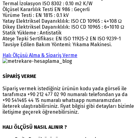
Termal İzolasyon ISO 8302 : 0.10 m2 K/W
Ölçüsel Kararlılık Testi EN 986 : Geçerli
Yürüme Testi : EN 1815 : 0.1 kV
Yatay Elektriksel Dayanıklılık: ISO CD 10965 : 4×108 Ω
Dikey Elektriksel Dayanıklılık: ISO CD 10965 : 6×1010 Ω
Statik Yükleme : Antistatik
Ateşe Tepki Sertifikası: EN ISO 11925-2 EN ISO 9239-1
Tavsiye Edilen Bakım Yöntemi: Yıkama Makinesi.
Halı Ölçüsü Alma & Sipariş Verme
SİPARİŞ VERME
Sipariş vermek istediğiniz ürünün kodu yada görseli ile
tarafımıza +90 212 477 02 90 numaralı telefondan ya da
+90 541465 44 15 numaralı whatsapp numaramızdan
ileterek ulaştırabilirsiniz. Fiyat bilgisi gibi detayları bizimle
iletişime geçerek öğrenebilirsiniz.
HALI ÖLÇÜSÜ NASIL ALINIR ?