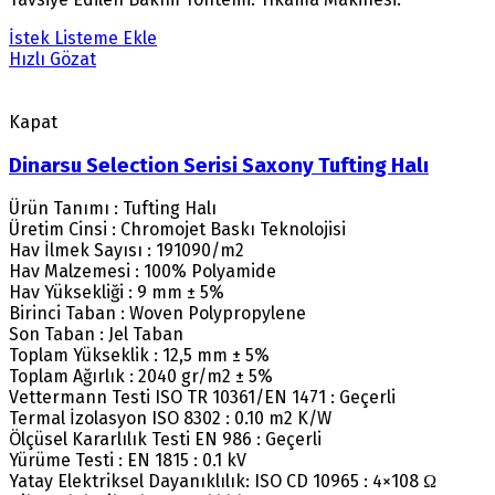
İstek Listeme Ekle
Hızlı Gözat
Kapat
Dinarsu Selection Serisi Saxony Tufting Halı
Ürün Tanımı : Tufting Halı
Üretim Cinsi : Chromojet Baskı Teknolojisi
Hav İlmek Sayısı : 191090/m2
Hav Malzemesi : 100% Polyamide
Hav Yüksekliği : 9 mm ± 5%
Birinci Taban : Woven Polypropylene
Son Taban : Jel Taban
Toplam Yükseklik : 12,5 mm ± 5%
Toplam Ağırlık : 2040 gr/m2 ± 5%
Vettermann Testi ISO TR 10361/EN 1471 : Geçerli
Termal İzolasyon ISO 8302 : 0.10 m2 K/W
Ölçüsel Kararlılık Testi EN 986 : Geçerli
Yürüme Testi : EN 1815 : 0.1 kV
Yatay Elektriksel Dayanıklılık: ISO CD 10965 : 4×108 Ω