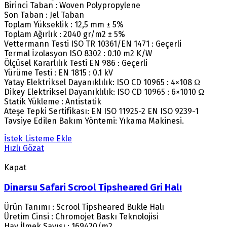
Birinci Taban : Woven Polypropylene
Son Taban : Jel Taban
Toplam Yükseklik : 12,5 mm ± 5%
Toplam Ağırlık : 2040 gr/m2 ± 5%
Vettermann Testi ISO TR 10361/EN 1471 : Geçerli
Termal İzolasyon ISO 8302 : 0.10 m2 K/W
Ölçüsel Kararlılık Testi EN 986 : Geçerli
Yürüme Testi : EN 1815 : 0.1 kV
Yatay Elektriksel Dayanıklılık: ISO CD 10965 : 4×108 Ω
Dikey Elektriksel Dayanıklılık: ISO CD 10965 : 6×1010 Ω
Statik Yükleme : Antistatik
Ateşe Tepki Sertifikası: EN ISO 11925-2 EN ISO 9239-1
Tavsiye Edilen Bakım Yöntemi: Yıkama Makinesi.
İstek Listeme Ekle
Hızlı Gözat
Kapat
Dinarsu Safari Scrool Tipsheared Gri Halı
Ürün Tanımı : Scrool Tipsheared Bukle Halı
Üretim Cinsi : Chromojet Baskı Teknolojisi
Hav İlmek Sayısı : 169420/m2