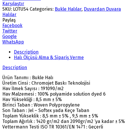
Karşılaştır
SKU:
LOTUS4
Categories:
Bukle Halılar
,
Duvardan Duvara
Halılar
Paylaş
Facebook
Twitter
Google
WhatsApp
Description
Halı Ölçüsü Alma & Sipariş Verme
Description
Ürün Tanımı : Bukle Halı
Üretim Cinsi : Chromojet Baskı Teknolojisi
Hav İlmek Sayısı : 191090/m2
Hav Malzemesi : 100% polyamide solution dyed 6
Hav Yüksekliği : 8,5 mm ± 5%
Birinci Taban : Woven Polypropylene
Son Taban : Jel – Softex yada Keçe Taban
Toplam Yükseklik : 8,5 mm ± 5% , 9,5 mm ± 5%
Toplam Ağırlık : 1420 gr/m2 dan 2090gr/m2 ‘ya kadar ± 5%
Vettermann Testi ISO TR 10361/EN 1471 : Geçerli