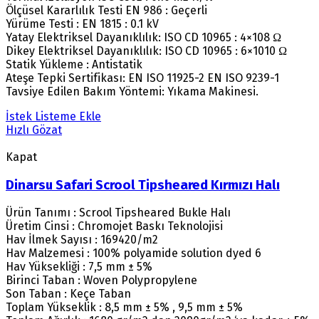
Ölçüsel Kararlılık Testi EN 986 : Geçerli
Yürüme Testi : EN 1815 : 0.1 kV
Yatay Elektriksel Dayanıklılık: ISO CD 10965 : 4×108 Ω
Dikey Elektriksel Dayanıklılık: ISO CD 10965 : 6×1010 Ω
Statik Yükleme : Antistatik
Ateşe Tepki Sertifikası: EN ISO 11925-2 EN ISO 9239-1
Tavsiye Edilen Bakım Yöntemi: Yıkama Makinesi.
İstek Listeme Ekle
Hızlı Gözat
Kapat
Dinarsu Safari Scrool Tipsheared Kırmızı Halı
Ürün Tanımı : Scrool Tipsheared Bukle Halı
Üretim Cinsi : Chromojet Baskı Teknolojisi
Hav İlmek Sayısı : 169420/m2
Hav Malzemesi : 100% polyamide solution dyed 6
Hav Yüksekliği : 7,5 mm ± 5%
Birinci Taban : Woven Polypropylene
Son Taban : Keçe Taban
Toplam Yükseklik : 8,5 mm ± 5% , 9,5 mm ± 5%