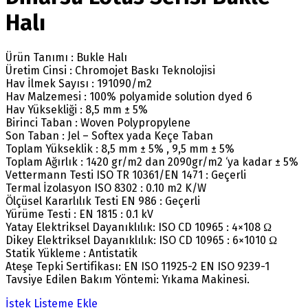
Halı
Ürün Tanımı : Bukle Halı
Üretim Cinsi : Chromojet Baskı Teknolojisi
Hav İlmek Sayısı : 191090/m2
Hav Malzemesi : 100% polyamide solution dyed 6
Hav Yüksekliği : 8,5 mm ± 5%
Birinci Taban : Woven Polypropylene
Son Taban : Jel – Softex yada Keçe Taban
Toplam Yükseklik : 8,5 mm ± 5% , 9,5 mm ± 5%
Toplam Ağırlık : 1420 gr/m2 dan 2090gr/m2 ‘ya kadar ± 5%
Vettermann Testi ISO TR 10361/EN 1471 : Geçerli
Termal İzolasyon ISO 8302 : 0.10 m2 K/W
Ölçüsel Kararlılık Testi EN 986 : Geçerli
Yürüme Testi : EN 1815 : 0.1 kV
Yatay Elektriksel Dayanıklılık: ISO CD 10965 : 4×108 Ω
Dikey Elektriksel Dayanıklılık: ISO CD 10965 : 6×1010 Ω
Statik Yükleme : Antistatik
Ateşe Tepki Sertifikası: EN ISO 11925-2 EN ISO 9239-1
Tavsiye Edilen Bakım Yöntemi: Yıkama Makinesi.
İstek Listeme Ekle