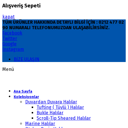
Alışveriş Sepeti
kapat
TÜM ÜRÜNLER HAKKINDA DETAYLI BİLGİ İÇİN : 0212 477 02
90 NUMARALI TELEFONUMUZDAN ULAŞABİLİRSİNİZ.
Facebook
Twitter
Google
Instagram
BİZE ULAŞIN
Menü
Ana Sayfa
Koleksiyonlar
Duvardan Duvara Halılar
Tufting ( Tüylü ) Halılar
Bukle Halılar
Scroll-Tip Sheared Halılar
Marine Halılar