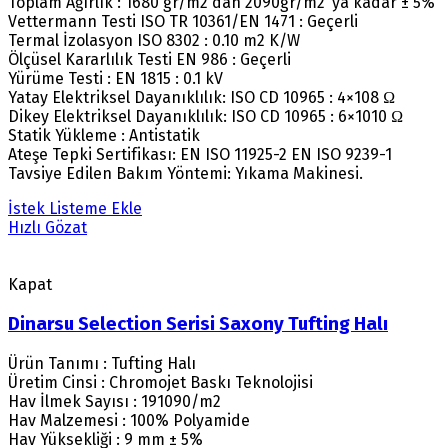
Toplam Ağırlık : 1680 gr/m2 dan 2090gr/m2 ‘ya kadar ± 5%
Vettermann Testi ISO TR 10361/EN 1471 : Geçerli
Termal İzolasyon ISO 8302 : 0.10 m2 K/W
Ölçüsel Kararlılık Testi EN 986 : Geçerli
Yürüme Testi : EN 1815 : 0.1 kV
Yatay Elektriksel Dayanıklılık: ISO CD 10965 : 4×108 Ω
Dikey Elektriksel Dayanıklılık: ISO CD 10965 : 6×1010 Ω
Statik Yükleme : Antistatik
Ateşe Tepki Sertifikası: EN ISO 11925-2 EN ISO 9239-1
Tavsiye Edilen Bakım Yöntemi: Yıkama Makinesi.
İstek Listeme Ekle
Hızlı Gözat
Kapat
Dinarsu Selection Serisi Saxony Tufting Halı
Ürün Tanımı : Tufting Halı
Üretim Cinsi : Chromojet Baskı Teknolojisi
Hav İlmek Sayısı : 191090/m2
Hav Malzemesi : 100% Polyamide
Hav Yüksekliği : 9 mm ± 5%