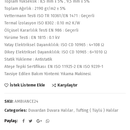
Toplam Yükseklik : 8,5 mm ± 5% , 9,5 mm ± 5%
Toplam Ağırlık : 2190 gr/m2 ± 5%
Vettermann Testi ISO TR 10361/EN 1471 : Geçerli
Termal İzolasyon ISO 8302 : 0.10 m2 K/W
Ölçüsel Kararlılık Testi EN 986 : Geçerli
Yürüme Testi : EN 1815 : 0.1 kV
Yatay Elektriksel Dayanıklılık: ISO CD 10965 : 4×108 Ω
Dikey Elektriksel Dayanıklılık: ISO CD 10965 : 6×1010 Ω
Statik Yükleme : Antistatik
Ateşe Tepki Sertifikası: EN ISO 11925-2 EN ISO 9239-1
Tavsiye Edilen Bakım Yöntemi: Yıkama Makinesi.
Karşılaştır
İstek Listeme Ekle
SKU:
AMBIANCE24
Categories:
Duvardan Duvara Halılar
,
Tufting ( Tüylü ) Halılar
Paylaş