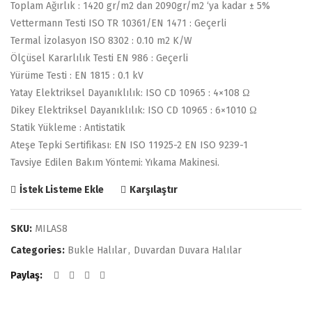
Toplam Ağırlık : 1420 gr/m2 dan 2090gr/m2 ‘ya kadar ± 5%
Vettermann Testi ISO TR 10361/EN 1471 : Geçerli
Termal İzolasyon ISO 8302 : 0.10 m2 K/W
Ölçüsel Kararlılık Testi EN 986 : Geçerli
Yürüme Testi : EN 1815 : 0.1 kV
Yatay Elektriksel Dayanıklılık: ISO CD 10965 : 4×108 Ω
Dikey Elektriksel Dayanıklılık: ISO CD 10965 : 6×1010 Ω
Statik Yükleme : Antistatik
Ateşe Tepki Sertifikası: EN ISO 11925-2 EN ISO 9239-1
Tavsiye Edilen Bakım Yöntemi: Yıkama Makinesi.
Karşılaştır
İstek Listeme Ekle
SKU:
MILAS8
Categories:
Bukle Halılar
,
Duvardan Duvara Halılar
Paylaş