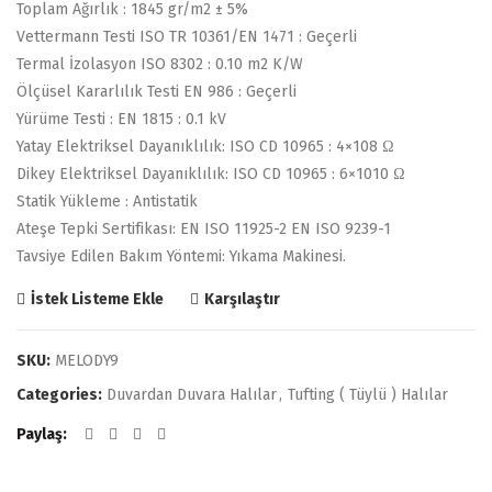
Toplam Ağırlık : 1845 gr/m2 ± 5%
Vettermann Testi ISO TR 10361/EN 1471 : Geçerli
Termal İzolasyon ISO 8302 : 0.10 m2 K/W
Ölçüsel Kararlılık Testi EN 986 : Geçerli
Yürüme Testi : EN 1815 : 0.1 kV
Yatay Elektriksel Dayanıklılık: ISO CD 10965 : 4×108 Ω
Dikey Elektriksel Dayanıklılık: ISO CD 10965 : 6×1010 Ω
Statik Yükleme : Antistatik
Ateşe Tepki Sertifikası: EN ISO 11925-2 EN ISO 9239-1
Tavsiye Edilen Bakım Yöntemi: Yıkama Makinesi.
Karşılaştır
İstek Listeme Ekle
SKU:
MELODY9
Categories:
Duvardan Duvara Halılar
,
Tufting ( Tüylü ) Halılar
Paylaş