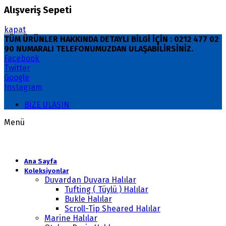
Alışveriş Sepeti
kapat
TÜM ÜRÜNLER HAKKINDA DETAYLI BİLGİ İÇİN : 0212 477 02
90 NUMARALI TELEFONUMUZDAN ULAŞABİLİRSİNİZ.
Facebook
Twitter
Google
Instagram
BİZE ULAŞIN
Menü
Ana Sayfa
Koleksiyonlar
Duvardan Duvara Halılar
Tufting ( Tüylü ) Halılar
Bukle Halılar
Scroll-Tip Sheared Halılar
Marine Halılar