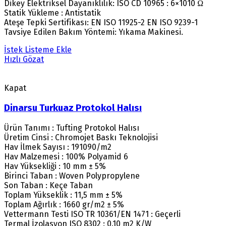
Dikey Elektriksel Dayanıklılık: ISO CD 10965 : 6×1010 Ω
Statik Yükleme : Antistatik
Ateşe Tepki Sertifikası: EN ISO 11925-2 EN ISO 9239-1
Tavsiye Edilen Bakım Yöntemi: Yıkama Makinesi.
İstek Listeme Ekle
Hızlı Gözat
Kapat
Dinarsu Turkuaz Protokol Halısı
Ürün Tanımı : Tufting Protokol Halısı
Üretim Cinsi : Chromojet Baskı Teknolojisi
Hav İlmek Sayısı : 191090/m2
Hav Malzemesi : 100% Polyamid 6
Hav Yüksekliği : 10 mm ± 5%
Birinci Taban : Woven Polypropylene
Son Taban : Keçe Taban
Toplam Yükseklik : 11,5 mm ± 5%
Toplam Ağırlık : 1660 gr/m2 ± 5%
Vettermann Testi ISO TR 10361/EN 1471 : Geçerli
Termal İzolasyon ISO 8302 : 0.10 m2 K/W