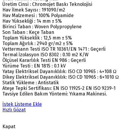
Üretim Cinsi : Chromojet Baskı Teknolojisi
Hav İlmek Sayısı : 191090/m2
Hav Malzemesi : 100% Polyamide
Hav Yüksekliği : 14 mm ± 5%
Birinci Taban : Woven Polypropylene
Son Taban : Keçe Taban
Toplam Yükseklik : 12,5 mm ± 5%
Toplam Ağırlık : 2940 gr/m2 ± 5%
Vettermann Testi ISO TR 10361/EN 1471 : Geçerli
Termal İzolasyon ISO 8302 : 0.10 m2 K/W
Ölçüsel Kararlılık Testi EN 986 : Geçerli
Yürüme Testi : EN 1815 : 0.1 kV
Yatay Elektriksel Dayanıklılık: ISO CD 10965 : 4×108 Ω
Dikey Elektriksel Dayanıklılık: ISO CD 10965 : 6×1010 Ω
Statik Yükleme : Antistatik
Ateşe Tepki Sertifikası: EN ISO 11925-2 EN ISO 9239-1
Tavsiye Edilen Bakım Yöntemi: Yıkama Makinesi.
İstek Listeme Ekle
Hızlı Gözat
Kapat