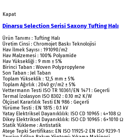
Kapat
Dinarsu Selection Serisi Saxony Tufting Halı
Ürün Tanımı : Tufting Halı
Üretim Cinsi : Chromojet Baskı Teknolojisi
Hav İlmek Sayısı : 191090/m2
Hav Malzemesi : 100% Polyamide
Hav Yüksekliği : 9 mm ± 5%
Birinci Taban : Woven Polypropylene
Son Taban : Jel Taban
Toplam Yükseklik : 12,5 mm ± 5%
Toplam Ağırlık : 2040 gr/m2 ± 5%
Vettermann Testi ISO TR 10361/EN 1471 : Geçerli
Termal İzolasyon ISO 8302 : 0.10 m2 K/W
Ölçüsel Kararlılık Testi EN 986 : Geçerli
Yürüme Testi : EN 1815 : 0.1 kV
Yatay Elektriksel Dayanıklılık: ISO CD 10965 : 4×108 Ω
Dikey Elektriksel Dayanıklılık: ISO CD 10965 : 6×1010 Ω
Statik Yükleme : Antistatik
Ateşe Tepki Sertifikası: EN ISO 11925-2 EN ISO 9239-1
Tavsiye Edilen Bakım Yöntemi: Yıkama Makinesi.