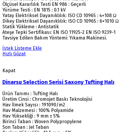
Ölçüsel Kararlılık Testi EN 986 : Geçerli
Yürüme Testi : EN 1815 : 0.1 kV
Yatay Elektriksel Dayanıklılık: ISO CD 10965 : 4×108 Ω
Dikey Elektriksel Dayanıklılık: ISO CD 10965 : 6×1010 Ω
Statik Yükleme : Antistatik
Ateşe Tepki Sertifikası: EN ISO 11925-2 EN ISO 9239-1
Tavsiye Edilen Bakım Yöntemi: Yıkama Makinesi.
İstek Listeme Ekle
Hızlı Gözat
Kapat
Dinarsu Selection Serisi Saxony Tufting Halı
Ürün Tanımı : Tufting Halı
Üretim Cinsi : Chromojet Baskı Teknolojisi
Hav İlmek Sayısı : 191090/m2
Hav Malzemesi : 100% Polyamide
Hav Yüksekliği : 9 mm ± 5%
Birinci Taban : Woven Polypropylene
Son Taban : Jel Taban