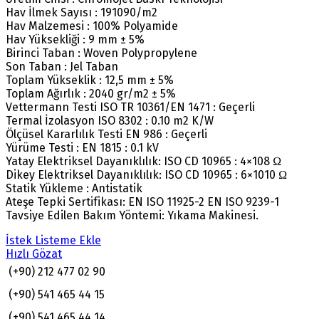
Hav İlmek Sayısı : 191090/m2
Hav Malzemesi : 100% Polyamide
Hav Yüksekliği : 9 mm ± 5%
Birinci Taban : Woven Polypropylene
Son Taban : Jel Taban
Toplam Yükseklik : 12,5 mm ± 5%
Toplam Ağırlık : 2040 gr/m2 ± 5%
Vettermann Testi ISO TR 10361/EN 1471 : Geçerli
Termal İzolasyon ISO 8302 : 0.10 m2 K/W
Ölçüsel Kararlılık Testi EN 986 : Geçerli
Yürüme Testi : EN 1815 : 0.1 kV
Yatay Elektriksel Dayanıklılık: ISO CD 10965 : 4×108 Ω
Dikey Elektriksel Dayanıklılık: ISO CD 10965 : 6×1010 Ω
Statik Yükleme : Antistatik
Ateşe Tepki Sertifikası: EN ISO 11925-2 EN ISO 9239-1
Tavsiye Edilen Bakım Yöntemi: Yıkama Makinesi.
İstek Listeme Ekle
Hızlı Gözat
(+90) 212 477 02 90
(+90) 541 465 44 15
(+90) 541 465 44 14