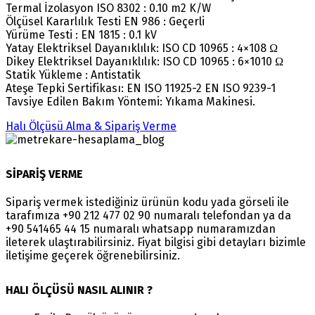
Termal İzolasyon ISO 8302 : 0.10 m2 K/W
Ölçüsel Kararlılık Testi EN 986 : Geçerli
Yürüme Testi : EN 1815 : 0.1 kV
Yatay Elektriksel Dayanıklılık: ISO CD 10965 : 4×108 Ω
Dikey Elektriksel Dayanıklılık: ISO CD 10965 : 6×1010 Ω
Statik Yükleme : Antistatik
Ateşe Tepki Sertifikası: EN ISO 11925-2 EN ISO 9239-1
Tavsiye Edilen Bakım Yöntemi: Yıkama Makinesi.
Halı Ölçüsü Alma & Sipariş Verme
SİPARİŞ VERME
Sipariş vermek istediğiniz ürünün kodu yada görseli ile
tarafımıza +90 212 477 02 90 numaralı telefondan ya da
+90 541465 44 15 numaralı whatsapp numaramızdan
ileterek ulaştırabilirsiniz. Fiyat bilgisi gibi detayları bizimle
iletişime geçerek öğrenebilirsiniz.
HALI ÖLÇÜSÜ NASIL ALINIR ?