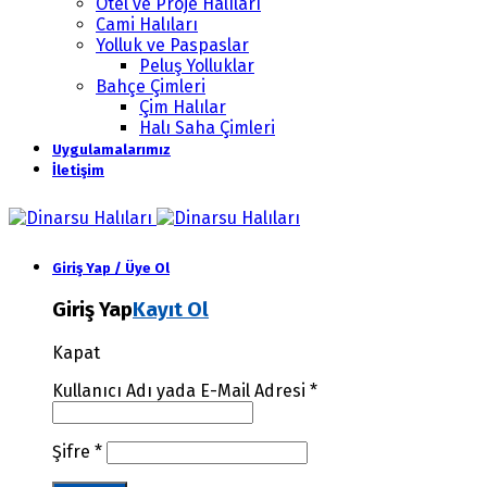
Otel ve Proje Halıları
Cami Halıları
Yolluk ve Paspaslar
Peluş Yolluklar
Bahçe Çimleri
Çim Halılar
Halı Saha Çimleri
Uygulamalarımız
İletişim
Giriş Yap / Üye Ol
Giriş Yap
Kayıt Ol
Kapat
Kullanıcı Adı yada E-Mail Adresi
*
Şifre
*