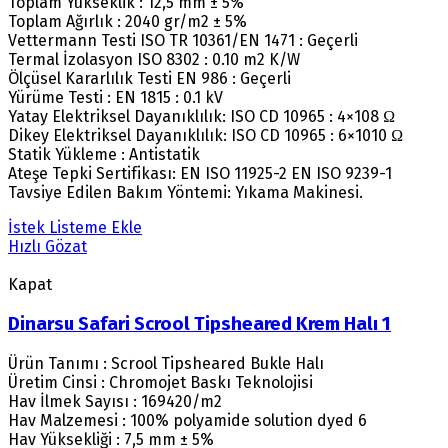
Toplam Yükseklik : 12,5 mm ± 5%
Toplam Ağırlık : 2040 gr/m2 ± 5%
Vettermann Testi ISO TR 10361/EN 1471 : Geçerli
Termal İzolasyon ISO 8302 : 0.10 m2 K/W
Ölçüsel Kararlılık Testi EN 986 : Geçerli
Yürüme Testi : EN 1815 : 0.1 kV
Yatay Elektriksel Dayanıklılık: ISO CD 10965 : 4×108 Ω
Dikey Elektriksel Dayanıklılık: ISO CD 10965 : 6×1010 Ω
Statik Yükleme : Antistatik
Ateşe Tepki Sertifikası: EN ISO 11925-2 EN ISO 9239-1
Tavsiye Edilen Bakım Yöntemi: Yıkama Makinesi.
İstek Listeme Ekle
Hızlı Gözat
Kapat
Dinarsu Safari Scrool Tipsheared Krem Halı 1
Ürün Tanımı : Scrool Tipsheared Bukle Halı
Üretim Cinsi : Chromojet Baskı Teknolojisi
Hav İlmek Sayısı : 169420/m2
Hav Malzemesi : 100% polyamide solution dyed 6
Hav Yüksekliği : 7,5 mm ± 5%