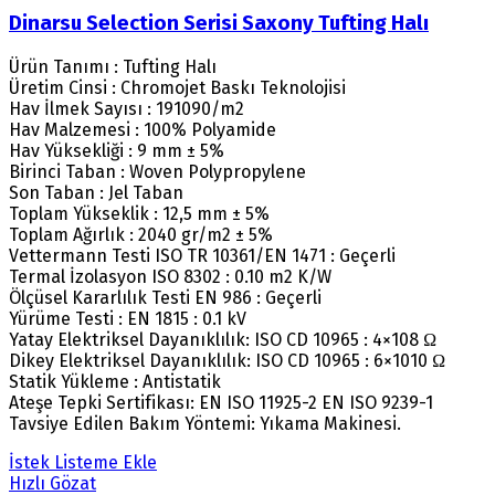
Dinarsu Selection Serisi Saxony Tufting Halı
Ürün Tanımı : Tufting Halı
Üretim Cinsi : Chromojet Baskı Teknolojisi
Hav İlmek Sayısı : 191090/m2
Hav Malzemesi : 100% Polyamide
Hav Yüksekliği : 9 mm ± 5%
Birinci Taban : Woven Polypropylene
Son Taban : Jel Taban
Toplam Yükseklik : 12,5 mm ± 5%
Toplam Ağırlık : 2040 gr/m2 ± 5%
Vettermann Testi ISO TR 10361/EN 1471 : Geçerli
Termal İzolasyon ISO 8302 : 0.10 m2 K/W
Ölçüsel Kararlılık Testi EN 986 : Geçerli
Yürüme Testi : EN 1815 : 0.1 kV
Yatay Elektriksel Dayanıklılık: ISO CD 10965 : 4×108 Ω
Dikey Elektriksel Dayanıklılık: ISO CD 10965 : 6×1010 Ω
Statik Yükleme : Antistatik
Ateşe Tepki Sertifikası: EN ISO 11925-2 EN ISO 9239-1
Tavsiye Edilen Bakım Yöntemi: Yıkama Makinesi.
İstek Listeme Ekle
Hızlı Gözat