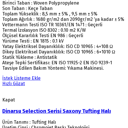
Birinci Taban : Woven Polypropylene
Son Taban : Keçe Taban
Toplam Yükseklik : 8,5 mm ± 5% , 9,5 mm ± 5%
Toplam Ağırlık : 1680 gr/m2 dan 2090gr/m2 ‘ya kadar ± 5%
Vettermann Testi ISO TR 10361/EN 1471 : Geçerli
Termal İzolasyon ISO 8302 : 0.10 m2 K/W
Ölçüsel Kararlılık Testi EN 986 : Geçerli
Yürüme Testi : EN 1815 : 0.1 kV
Yatay Elektriksel Dayanıklılık: ISO CD 10965 : 4×108 Ω
Dikey Elektriksel Dayanıklılık: ISO CD 10965 : 6×1010 Ω
Statik Yükleme : Antistatik
Ateşe Tepki Sertifikası: EN ISO 11925-2 EN ISO 9239-1
Tavsiye Edilen Bakım Yöntemi: Yıkama Makinesi.
İstek Listeme Ekle
Hızlı Gözat
Kapat
Dinarsu Selection Serisi Saxony Tufting Halı
Ürün Tanımı : Tufting Halı
Üretim Cinsi : Chromojet Baskı Teknolojisi