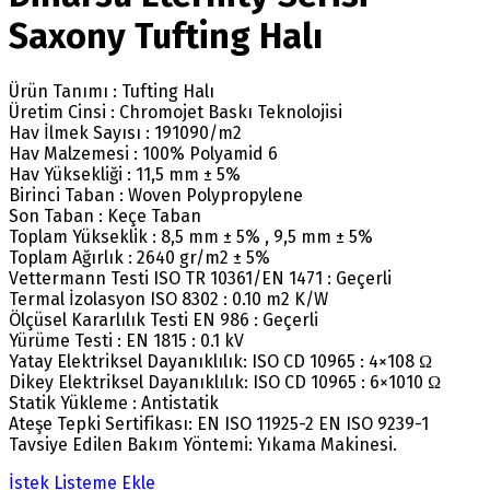
Saxony Tufting Halı
Ürün Tanımı : Tufting Halı
Üretim Cinsi : Chromojet Baskı Teknolojisi
Hav İlmek Sayısı : 191090/m2
Hav Malzemesi : 100% Polyamid 6
Hav Yüksekliği : 11,5 mm ± 5%
Birinci Taban : Woven Polypropylene
Son Taban : Keçe Taban
Toplam Yükseklik : 8,5 mm ± 5% , 9,5 mm ± 5%
Toplam Ağırlık : 2640 gr/m2 ± 5%
Vettermann Testi ISO TR 10361/EN 1471 : Geçerli
Termal İzolasyon ISO 8302 : 0.10 m2 K/W
Ölçüsel Kararlılık Testi EN 986 : Geçerli
Yürüme Testi : EN 1815 : 0.1 kV
Yatay Elektriksel Dayanıklılık: ISO CD 10965 : 4×108 Ω
Dikey Elektriksel Dayanıklılık: ISO CD 10965 : 6×1010 Ω
Statik Yükleme : Antistatik
Ateşe Tepki Sertifikası: EN ISO 11925-2 EN ISO 9239-1
Tavsiye Edilen Bakım Yöntemi: Yıkama Makinesi.
İstek Listeme Ekle