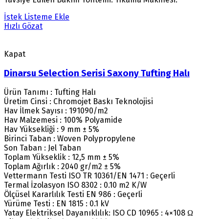
İstek Listeme Ekle
Hızlı Gözat
Kapat
Dinarsu Selection Serisi Saxony Tufting Halı
Ürün Tanımı : Tufting Halı
Üretim Cinsi : Chromojet Baskı Teknolojisi
Hav İlmek Sayısı : 191090/m2
Hav Malzemesi : 100% Polyamide
Hav Yüksekliği : 9 mm ± 5%
Birinci Taban : Woven Polypropylene
Son Taban : Jel Taban
Toplam Yükseklik : 12,5 mm ± 5%
Toplam Ağırlık : 2040 gr/m2 ± 5%
Vettermann Testi ISO TR 10361/EN 1471 : Geçerli
Termal İzolasyon ISO 8302 : 0.10 m2 K/W
Ölçüsel Kararlılık Testi EN 986 : Geçerli
Yürüme Testi : EN 1815 : 0.1 kV
Yatay Elektriksel Dayanıklılık: ISO CD 10965 : 4×108 Ω