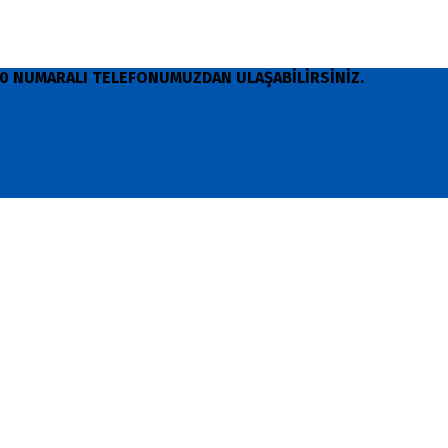
 90 NUMARALI TELEFONUMUZDAN ULAŞABİLİRSİNİZ.