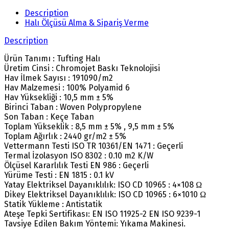
Description
Halı Ölçüsü Alma & Sipariş Verme
Description
Ürün Tanımı : Tufting Halı
Üretim Cinsi : Chromojet Baskı Teknolojisi
Hav İlmek Sayısı : 191090/m2
Hav Malzemesi : 100% Polyamid 6
Hav Yüksekliği : 10,5 mm ± 5%
Birinci Taban : Woven Polypropylene
Son Taban : Keçe Taban
Toplam Yükseklik : 8,5 mm ± 5% , 9,5 mm ± 5%
Toplam Ağırlık : 2440 gr/m2 ± 5%
Vettermann Testi ISO TR 10361/EN 1471 : Geçerli
Termal İzolasyon ISO 8302 : 0.10 m2 K/W
Ölçüsel Kararlılık Testi EN 986 : Geçerli
Yürüme Testi : EN 1815 : 0.1 kV
Yatay Elektriksel Dayanıklılık: ISO CD 10965 : 4×108 Ω
Dikey Elektriksel Dayanıklılık: ISO CD 10965 : 6×1010 Ω
Statik Yükleme : Antistatik
Ateşe Tepki Sertifikası: EN ISO 11925-2 EN ISO 9239-1
Tavsiye Edilen Bakım Yöntemi: Yıkama Makinesi.