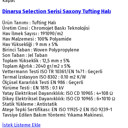
Kapat
Dinarsu Selection Serisi Saxony Tufting Halı
Ürün Tanımı : Tufting Halı
Üretim Cinsi : Chromojet Baskı Teknolojisi
Hav İlmek Sayısı : 191090/m2
Hav Malzemesi : 100% Polyamide
Hav Yüksekliği : 9 mm ± 5%
Birinci Taban : Woven Polypropylene
Son Taban : Jel Taban
Toplam Yükseklik : 12,5 mm ± 5%
Toplam Ağırlık : 2040 gr/m2 ± 5%
Vettermann Testi ISO TR 10361/EN 1471 : Geçerli
Termal İzolasyon ISO 8302 : 0.10 m2 K/W
Ölçüsel Kararlılık Testi EN 986 : Geçerli
Yürüme Testi : EN 1815 : 0.1 kV
Yatay Elektriksel Dayanıklılık: ISO CD 10965 : 4×108 Ω
Dikey Elektriksel Dayanıklılık: ISO CD 10965 : 6×1010 Ω
Statik Yükleme : Antistatik
Ateşe Tepki Sertifikası: EN ISO 11925-2 EN ISO 9239-1
Tavsiye Edilen Bakım Yöntemi: Yıkama Makinesi.
İstek Listeme Ekle