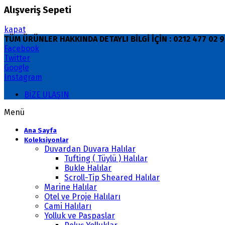
Alışveriş Sepeti
kapat
TÜM ÜRÜNLER HAKKINDA DETAYLI BİLGİ İÇİN : 0212 477 02
Facebook
Twitter
Google
Instagram
BİZE ULAŞIN
Menü
Ana Sayfa
Koleksiyonlar
Duvardan Duvara Halılar
Tufting ( Tüylü ) Halılar
Bukle Halılar
Scroll-Tip Sheared Halılar
Marine Halılar
Otel ve Proje Halıları
Cami Halıları
Yolluk ve Paspaslar