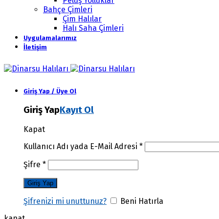
Peluş Yolluklar
Bahçe Çimleri
Çim Halılar
Halı Saha Çimleri
Uygulamalarımız
İletişim
Giriş Yap / Üye Ol
Giriş Yap
Kayıt Ol
Kapat
Kullanıcı Adı yada E-Mail Adresi
*
Şifre
*
Şifrenizi mi unuttunuz?
Beni Hatırla
kapat