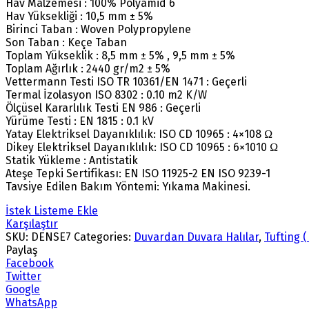
Hav Malzemesi : 100% Polyamid 6
Hav Yüksekliği : 10,5 mm ± 5%
Birinci Taban : Woven Polypropylene
Son Taban : Keçe Taban
Toplam Yükseklik : 8,5 mm ± 5% , 9,5 mm ± 5%
Toplam Ağırlık : 2440 gr/m2 ± 5%
Vettermann Testi ISO TR 10361/EN 1471 : Geçerli
Termal İzolasyon ISO 8302 : 0.10 m2 K/W
Ölçüsel Kararlılık Testi EN 986 : Geçerli
Yürüme Testi : EN 1815 : 0.1 kV
Yatay Elektriksel Dayanıklılık: ISO CD 10965 : 4×108 Ω
Dikey Elektriksel Dayanıklılık: ISO CD 10965 : 6×1010 Ω
Statik Yükleme : Antistatik
Ateşe Tepki Sertifikası: EN ISO 11925-2 EN ISO 9239-1
Tavsiye Edilen Bakım Yöntemi: Yıkama Makinesi.
İstek Listeme Ekle
Karşılaştır
SKU:
DENSE7
Categories:
Duvardan Duvara Halılar
,
Tufting (
Paylaş
Facebook
Twitter
Google
WhatsApp