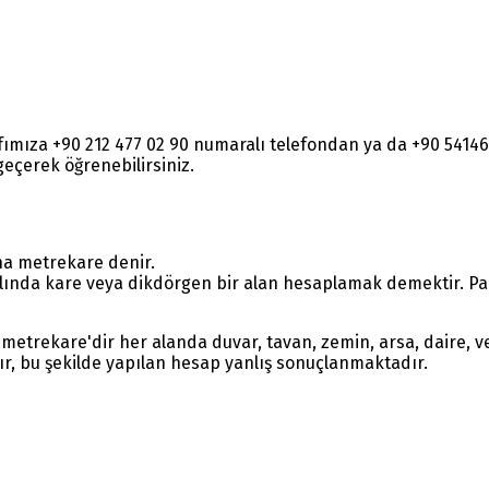
rafımıza +90 212 477 02 90 numaralı telefondan ya da +90 54
e geçerek öğrenebilirsiniz.
na metrekare denir.
lında kare veya dikdörgen bir alan hesaplamak demektir. Parç
metrekare'dir her alanda duvar, tavan, zemin, arsa, daire, ve
ır, bu şekilde yapılan hesap yanlış sonuçlanmaktadır.