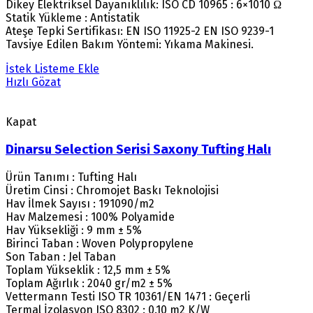
Dikey Elektriksel Dayanıklılık: ISO CD 10965 : 6×1010 Ω
Statik Yükleme : Antistatik
Ateşe Tepki Sertifikası: EN ISO 11925-2 EN ISO 9239-1
Tavsiye Edilen Bakım Yöntemi: Yıkama Makinesi.
İstek Listeme Ekle
Hızlı Gözat
Kapat
Dinarsu Selection Serisi Saxony Tufting Halı
Ürün Tanımı : Tufting Halı
Üretim Cinsi : Chromojet Baskı Teknolojisi
Hav İlmek Sayısı : 191090/m2
Hav Malzemesi : 100% Polyamide
Hav Yüksekliği : 9 mm ± 5%
Birinci Taban : Woven Polypropylene
Son Taban : Jel Taban
Toplam Yükseklik : 12,5 mm ± 5%
Toplam Ağırlık : 2040 gr/m2 ± 5%
Vettermann Testi ISO TR 10361/EN 1471 : Geçerli
Termal İzolasyon ISO 8302 : 0.10 m2 K/W