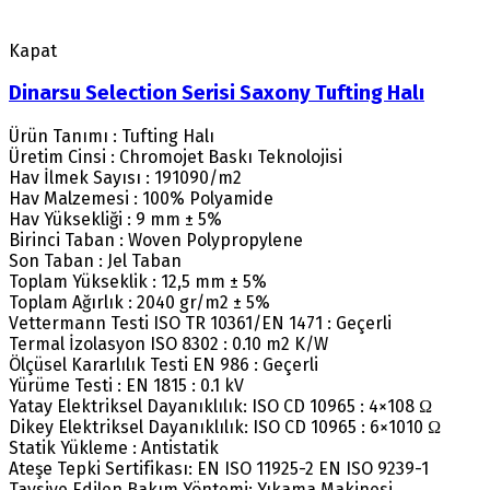
Kapat
Dinarsu Selection Serisi Saxony Tufting Halı
Ürün Tanımı : Tufting Halı
Üretim Cinsi : Chromojet Baskı Teknolojisi
Hav İlmek Sayısı : 191090/m2
Hav Malzemesi : 100% Polyamide
Hav Yüksekliği : 9 mm ± 5%
Birinci Taban : Woven Polypropylene
Son Taban : Jel Taban
Toplam Yükseklik : 12,5 mm ± 5%
Toplam Ağırlık : 2040 gr/m2 ± 5%
Vettermann Testi ISO TR 10361/EN 1471 : Geçerli
Termal İzolasyon ISO 8302 : 0.10 m2 K/W
Ölçüsel Kararlılık Testi EN 986 : Geçerli
Yürüme Testi : EN 1815 : 0.1 kV
Yatay Elektriksel Dayanıklılık: ISO CD 10965 : 4×108 Ω
Dikey Elektriksel Dayanıklılık: ISO CD 10965 : 6×1010 Ω
Statik Yükleme : Antistatik
Ateşe Tepki Sertifikası: EN ISO 11925-2 EN ISO 9239-1
Tavsiye Edilen Bakım Yöntemi: Yıkama Makinesi.