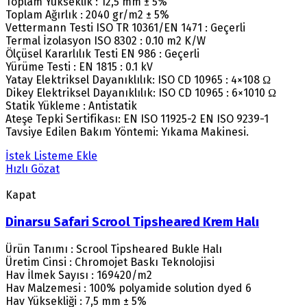
Toplam Yükseklik : 12,5 mm ± 5%
Toplam Ağırlık : 2040 gr/m2 ± 5%
Vettermann Testi ISO TR 10361/EN 1471 : Geçerli
Termal İzolasyon ISO 8302 : 0.10 m2 K/W
Ölçüsel Kararlılık Testi EN 986 : Geçerli
Yürüme Testi : EN 1815 : 0.1 kV
Yatay Elektriksel Dayanıklılık: ISO CD 10965 : 4×108 Ω
Dikey Elektriksel Dayanıklılık: ISO CD 10965 : 6×1010 Ω
Statik Yükleme : Antistatik
Ateşe Tepki Sertifikası: EN ISO 11925-2 EN ISO 9239-1
Tavsiye Edilen Bakım Yöntemi: Yıkama Makinesi.
İstek Listeme Ekle
Hızlı Gözat
Kapat
Dinarsu Safari Scrool Tipsheared Krem Halı
Ürün Tanımı : Scrool Tipsheared Bukle Halı
Üretim Cinsi : Chromojet Baskı Teknolojisi
Hav İlmek Sayısı : 169420/m2
Hav Malzemesi : 100% polyamide solution dyed 6
Hav Yüksekliği : 7,5 mm ± 5%