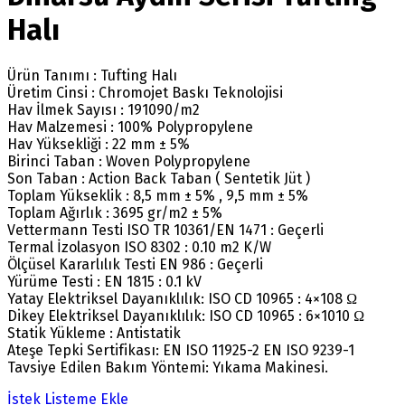
Halı
Ürün Tanımı : Tufting Halı
Üretim Cinsi : Chromojet Baskı Teknolojisi
Hav İlmek Sayısı : 191090/m2
Hav Malzemesi : 100% Polypropylene
Hav Yüksekliği : 22 mm ± 5%
Birinci Taban : Woven Polypropylene
Son Taban : Action Back Taban ( Sentetik Jüt )
Toplam Yükseklik : 8,5 mm ± 5% , 9,5 mm ± 5%
Toplam Ağırlık : 3695 gr/m2 ± 5%
Vettermann Testi ISO TR 10361/EN 1471 : Geçerli
Termal İzolasyon ISO 8302 : 0.10 m2 K/W
Ölçüsel Kararlılık Testi EN 986 : Geçerli
Yürüme Testi : EN 1815 : 0.1 kV
Yatay Elektriksel Dayanıklılık: ISO CD 10965 : 4×108 Ω
Dikey Elektriksel Dayanıklılık: ISO CD 10965 : 6×1010 Ω
Statik Yükleme : Antistatik
Ateşe Tepki Sertifikası: EN ISO 11925-2 EN ISO 9239-1
Tavsiye Edilen Bakım Yöntemi: Yıkama Makinesi.
İstek Listeme Ekle