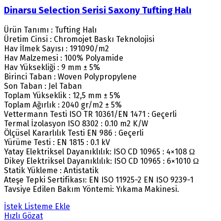
Dinarsu Selection Serisi Saxony Tufting Halı
Ürün Tanımı : Tufting Halı
Üretim Cinsi : Chromojet Baskı Teknolojisi
Hav İlmek Sayısı : 191090/m2
Hav Malzemesi : 100% Polyamide
Hav Yüksekliği : 9 mm ± 5%
Birinci Taban : Woven Polypropylene
Son Taban : Jel Taban
Toplam Yükseklik : 12,5 mm ± 5%
Toplam Ağırlık : 2040 gr/m2 ± 5%
Vettermann Testi ISO TR 10361/EN 1471 : Geçerli
Termal İzolasyon ISO 8302 : 0.10 m2 K/W
Ölçüsel Kararlılık Testi EN 986 : Geçerli
Yürüme Testi : EN 1815 : 0.1 kV
Yatay Elektriksel Dayanıklılık: ISO CD 10965 : 4×108 Ω
Dikey Elektriksel Dayanıklılık: ISO CD 10965 : 6×1010 Ω
Statik Yükleme : Antistatik
Ateşe Tepki Sertifikası: EN ISO 11925-2 EN ISO 9239-1
Tavsiye Edilen Bakım Yöntemi: Yıkama Makinesi.
İstek Listeme Ekle
Hızlı Gözat