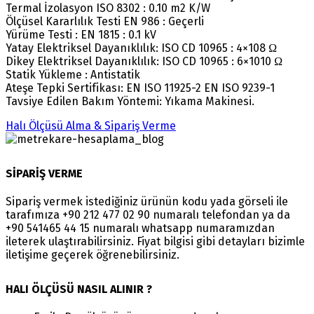
Termal İzolasyon ISO 8302 : 0.10 m2 K/W
Ölçüsel Kararlılık Testi EN 986 : Geçerli
Yürüme Testi : EN 1815 : 0.1 kV
Yatay Elektriksel Dayanıklılık: ISO CD 10965 : 4×108 Ω
Dikey Elektriksel Dayanıklılık: ISO CD 10965 : 6×1010 Ω
Statik Yükleme : Antistatik
Ateşe Tepki Sertifikası: EN ISO 11925-2 EN ISO 9239-1
Tavsiye Edilen Bakım Yöntemi: Yıkama Makinesi.
Halı Ölçüsü Alma & Sipariş Verme
SİPARİŞ VERME
Sipariş vermek istediğiniz ürünün kodu yada görseli ile
tarafımıza +90 212 477 02 90 numaralı telefondan ya da
+90 541465 44 15 numaralı whatsapp numaramızdan
ileterek ulaştırabilirsiniz. Fiyat bilgisi gibi detayları bizimle
iletişime geçerek öğrenebilirsiniz.
HALI ÖLÇÜSÜ NASIL ALINIR ?