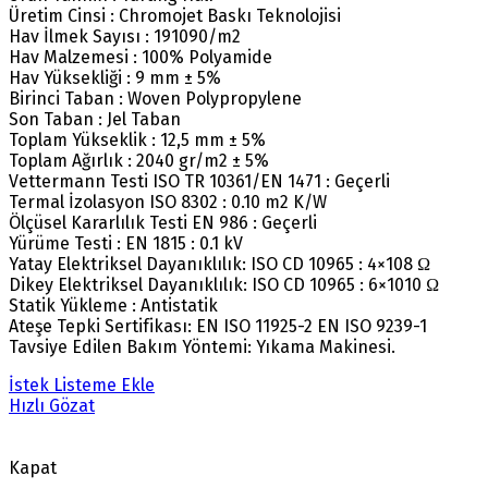
Üretim Cinsi : Chromojet Baskı Teknolojisi
Hav İlmek Sayısı : 191090/m2
Hav Malzemesi : 100% Polyamide
Hav Yüksekliği : 9 mm ± 5%
Birinci Taban : Woven Polypropylene
Son Taban : Jel Taban
Toplam Yükseklik : 12,5 mm ± 5%
Toplam Ağırlık : 2040 gr/m2 ± 5%
Vettermann Testi ISO TR 10361/EN 1471 : Geçerli
Termal İzolasyon ISO 8302 : 0.10 m2 K/W
Ölçüsel Kararlılık Testi EN 986 : Geçerli
Yürüme Testi : EN 1815 : 0.1 kV
Yatay Elektriksel Dayanıklılık: ISO CD 10965 : 4×108 Ω
Dikey Elektriksel Dayanıklılık: ISO CD 10965 : 6×1010 Ω
Statik Yükleme : Antistatik
Ateşe Tepki Sertifikası: EN ISO 11925-2 EN ISO 9239-1
Tavsiye Edilen Bakım Yöntemi: Yıkama Makinesi.
İstek Listeme Ekle
Hızlı Gözat
Kapat