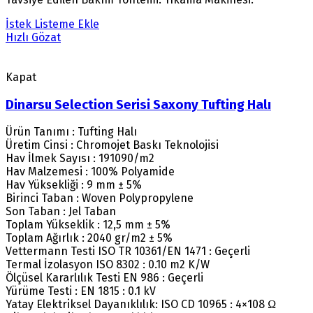
İstek Listeme Ekle
Hızlı Gözat
Kapat
Dinarsu Selection Serisi Saxony Tufting Halı
Ürün Tanımı : Tufting Halı
Üretim Cinsi : Chromojet Baskı Teknolojisi
Hav İlmek Sayısı : 191090/m2
Hav Malzemesi : 100% Polyamide
Hav Yüksekliği : 9 mm ± 5%
Birinci Taban : Woven Polypropylene
Son Taban : Jel Taban
Toplam Yükseklik : 12,5 mm ± 5%
Toplam Ağırlık : 2040 gr/m2 ± 5%
Vettermann Testi ISO TR 10361/EN 1471 : Geçerli
Termal İzolasyon ISO 8302 : 0.10 m2 K/W
Ölçüsel Kararlılık Testi EN 986 : Geçerli
Yürüme Testi : EN 1815 : 0.1 kV
Yatay Elektriksel Dayanıklılık: ISO CD 10965 : 4×108 Ω