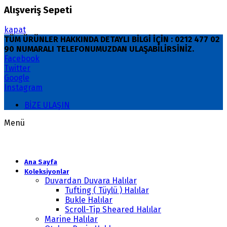
Alışveriş Sepeti
kapat
TÜM ÜRÜNLER HAKKINDA DETAYLI BİLGİ İÇİN : 0212 477 02
90 NUMARALI TELEFONUMUZDAN ULAŞABİLİRSİNİZ.
Facebook
Twitter
Google
Instagram
BİZE ULAŞIN
Menü
Ana Sayfa
Koleksiyonlar
Duvardan Duvara Halılar
Tufting ( Tüylü ) Halılar
Bukle Halılar
Scroll-Tip Sheared Halılar
Marine Halılar