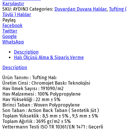
Karşılaştır
SKU:
AYDIN3
Categories:
Duvardan Duvara Halılar
,
Tufting (
Tüylü ) Halılar
Paylaş
Facebook
Twitter
Google
WhatsApp
Description
Halı Ölçüsü Alma & Sipariş Verme
Description
Ürün Tanımı : Tufting Halı
Üretim Cinsi : Chromojet Baskı Teknolojisi
Hav İlmek Sayısı : 191090/m2
Hav Malzemesi : 100% Polypropylene
Hav Yüksekliği : 22 mm ± 5%
Birinci Taban : Woven Polypropylene
Son Taban : Action Back Taban ( Sentetik Jüt )
Toplam Yükseklik : 8,5 mm ± 5% , 9,5 mm ± 5%
Toplam Ağırlık : 3695 gr/m2 ± 5%
Vettermann Testi ISO TR 10361/EN 1471 : Geçerli