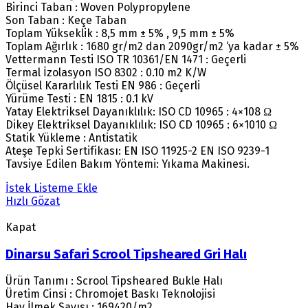
Birinci Taban : Woven Polypropylene
Son Taban : Keçe Taban
Toplam Yükseklik : 8,5 mm ± 5% , 9,5 mm ± 5%
Toplam Ağırlık : 1680 gr/m2 dan 2090gr/m2 ‘ya kadar ± 5%
Vettermann Testi ISO TR 10361/EN 1471 : Geçerli
Termal İzolasyon ISO 8302 : 0.10 m2 K/W
Ölçüsel Kararlılık Testi EN 986 : Geçerli
Yürüme Testi : EN 1815 : 0.1 kV
Yatay Elektriksel Dayanıklılık: ISO CD 10965 : 4×108 Ω
Dikey Elektriksel Dayanıklılık: ISO CD 10965 : 6×1010 Ω
Statik Yükleme : Antistatik
Ateşe Tepki Sertifikası: EN ISO 11925-2 EN ISO 9239-1
Tavsiye Edilen Bakım Yöntemi: Yıkama Makinesi.
İstek Listeme Ekle
Hızlı Gözat
Kapat
Dinarsu Safari Scrool Tipsheared Gri Halı
Ürün Tanımı : Scrool Tipsheared Bukle Halı
Üretim Cinsi : Chromojet Baskı Teknolojisi
Hav İlmek Sayısı : 169420/m2