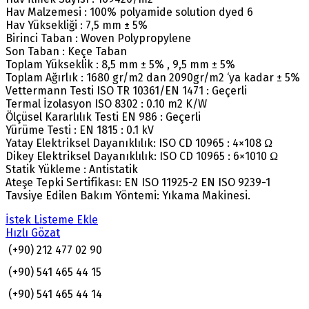
Hav Malzemesi : 100% polyamide solution dyed 6
Hav Yüksekliği : 7,5 mm ± 5%
Birinci Taban : Woven Polypropylene
Son Taban : Keçe Taban
Toplam Yükseklik : 8,5 mm ± 5% , 9,5 mm ± 5%
Toplam Ağırlık : 1680 gr/m2 dan 2090gr/m2 ‘ya kadar ± 5%
Vettermann Testi ISO TR 10361/EN 1471 : Geçerli
Termal İzolasyon ISO 8302 : 0.10 m2 K/W
Ölçüsel Kararlılık Testi EN 986 : Geçerli
Yürüme Testi : EN 1815 : 0.1 kV
Yatay Elektriksel Dayanıklılık: ISO CD 10965 : 4×108 Ω
Dikey Elektriksel Dayanıklılık: ISO CD 10965 : 6×1010 Ω
Statik Yükleme : Antistatik
Ateşe Tepki Sertifikası: EN ISO 11925-2 EN ISO 9239-1
Tavsiye Edilen Bakım Yöntemi: Yıkama Makinesi.
İstek Listeme Ekle
Hızlı Gözat
(+90) 212 477 02 90
(+90) 541 465 44 15
(+90) 541 465 44 14