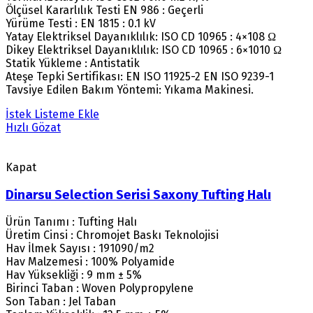
Ölçüsel Kararlılık Testi EN 986 : Geçerli
Yürüme Testi : EN 1815 : 0.1 kV
Yatay Elektriksel Dayanıklılık: ISO CD 10965 : 4×108 Ω
Dikey Elektriksel Dayanıklılık: ISO CD 10965 : 6×1010 Ω
Statik Yükleme : Antistatik
Ateşe Tepki Sertifikası: EN ISO 11925-2 EN ISO 9239-1
Tavsiye Edilen Bakım Yöntemi: Yıkama Makinesi.
İstek Listeme Ekle
Hızlı Gözat
Kapat
Dinarsu Selection Serisi Saxony Tufting Halı
Ürün Tanımı : Tufting Halı
Üretim Cinsi : Chromojet Baskı Teknolojisi
Hav İlmek Sayısı : 191090/m2
Hav Malzemesi : 100% Polyamide
Hav Yüksekliği : 9 mm ± 5%
Birinci Taban : Woven Polypropylene
Son Taban : Jel Taban