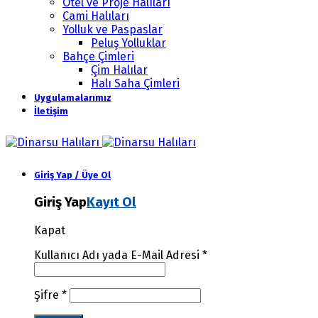
Otel ve Proje Halıları
Cami Halıları
Yolluk ve Paspaslar
Peluş Yolluklar
Bahçe Çimleri
Çim Halılar
Halı Saha Çimleri
Uygulamalarımız
İletişim
Giriş Yap / Üye Ol
Giriş Yap
Kayıt Ol
Kapat
Kullanıcı Adı yada E-Mail Adresi
*
Şifre
*