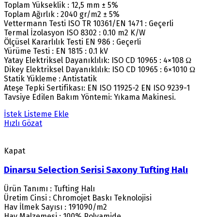
Toplam Yükseklik : 12,5 mm ± 5%
Toplam Ağırlık : 2040 gr/m2 ± 5%
Vettermann Testi ISO TR 10361/EN 1471 : Geçerli
Termal İzolasyon ISO 8302 : 0.10 m2 K/W
Ölçüsel Kararlılık Testi EN 986 : Geçerli
Yürüme Testi : EN 1815 : 0.1 kV
Yatay Elektriksel Dayanıklılık: ISO CD 10965 : 4×108 Ω
Dikey Elektriksel Dayanıklılık: ISO CD 10965 : 6×1010 Ω
Statik Yükleme : Antistatik
Ateşe Tepki Sertifikası: EN ISO 11925-2 EN ISO 9239-1
Tavsiye Edilen Bakım Yöntemi: Yıkama Makinesi.
İstek Listeme Ekle
Hızlı Gözat
Kapat
Dinarsu Selection Serisi Saxony Tufting Halı
Ürün Tanımı : Tufting Halı
Üretim Cinsi : Chromojet Baskı Teknolojisi
Hav İlmek Sayısı : 191090/m2
Hav Malzemesi : 100% Polyamide