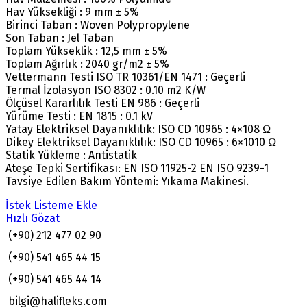
Hav Yüksekliği : 9 mm ± 5%
Birinci Taban : Woven Polypropylene
Son Taban : Jel Taban
Toplam Yükseklik : 12,5 mm ± 5%
Toplam Ağırlık : 2040 gr/m2 ± 5%
Vettermann Testi ISO TR 10361/EN 1471 : Geçerli
Termal İzolasyon ISO 8302 : 0.10 m2 K/W
Ölçüsel Kararlılık Testi EN 986 : Geçerli
Yürüme Testi : EN 1815 : 0.1 kV
Yatay Elektriksel Dayanıklılık: ISO CD 10965 : 4×108 Ω
Dikey Elektriksel Dayanıklılık: ISO CD 10965 : 6×1010 Ω
Statik Yükleme : Antistatik
Ateşe Tepki Sertifikası: EN ISO 11925-2 EN ISO 9239-1
Tavsiye Edilen Bakım Yöntemi: Yıkama Makinesi.
İstek Listeme Ekle
Hızlı Gözat
(+90) 212 477 02 90
(+90) 541 465 44 15
(+90) 541 465 44 14
bilgi@halifleks.com