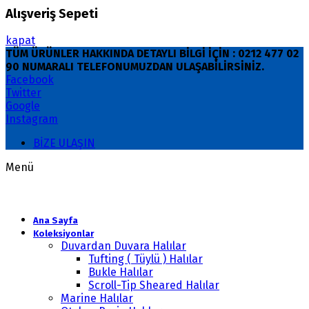
Alışveriş Sepeti
kapat
TÜM ÜRÜNLER HAKKINDA DETAYLI BİLGİ İÇİN : 0212 477 02
90 NUMARALI TELEFONUMUZDAN ULAŞABİLİRSİNİZ.
Facebook
Twitter
Google
Instagram
BİZE ULAŞIN
Menü
Ana Sayfa
Koleksiyonlar
Duvardan Duvara Halılar
Tufting ( Tüylü ) Halılar
Bukle Halılar
Scroll-Tip Sheared Halılar
Marine Halılar