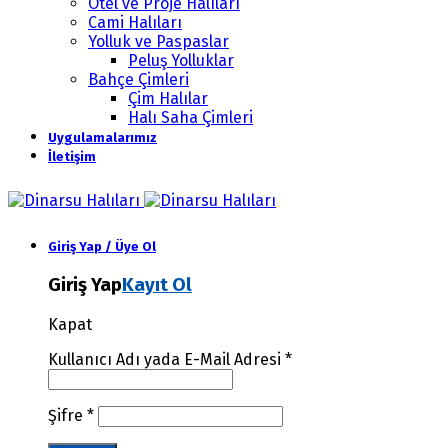
Otel ve Proje Halıları
Cami Halıları
Yolluk ve Paspaslar
Peluş Yolluklar
Bahçe Çimleri
Çim Halılar
Halı Saha Çimleri
Uygulamalarımız
İletişim
Giriş Yap / Üye Ol
Giriş Yap
Kayıt Ol
Kapat
Kullanıcı Adı yada E-Mail Adresi
*
Şifre
*