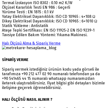
Termal İzolasyon ISO 8302 : 0.10 m2 K/W
Ölçüsel Kararlılık Testi EN 986 : Geçerli
Yürüme Testi : EN 1815 : 0.1 kV
Yatay Elektriksel Dayanıklılık: ISO CD 10965 : 4×108 Ω
Dikey Elektriksel Dayanıklılık: ISO CD 10965 : 6×1010 Ω
Statik Yükleme : Antistatik
Ateşe Tepki Sertifikası: EN ISO 11925-2 EN ISO 9239-1
Tavsiye Edilen Bakım Yöntemi: Yıkama Makinesi.
Halı Ölçüsü Alma & Sipariş Verme
SİPARİŞ VERME
Sipariş vermek istediğiniz ürünün kodu yada görseli ile
tarafımıza +90 212 477 02 90 numaralı telefondan ya da
+90 541465 44 15 numaralı whatsapp numaramızdan
ileterek ulaştırabilirsiniz. Fiyat bilgisi gibi detayları bizimle
iletişime geçerek öğrenebilirsiniz.
HALI ÖLÇÜSÜ NASIL ALINIR ?