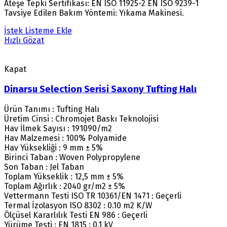
Ateşe Tepki Sertifikası: EN ISO 11925-2 EN ISO 9239-1
Tavsiye Edilen Bakım Yöntemi: Yıkama Makinesi.
İstek Listeme Ekle
Hızlı Gözat
Kapat
Dinarsu Selection Serisi Saxony Tufting Halı
Ürün Tanımı : Tufting Halı
Üretim Cinsi : Chromojet Baskı Teknolojisi
Hav İlmek Sayısı : 191090/m2
Hav Malzemesi : 100% Polyamide
Hav Yüksekliği : 9 mm ± 5%
Birinci Taban : Woven Polypropylene
Son Taban : Jel Taban
Toplam Yükseklik : 12,5 mm ± 5%
Toplam Ağırlık : 2040 gr/m2 ± 5%
Vettermann Testi ISO TR 10361/EN 1471 : Geçerli
Termal İzolasyon ISO 8302 : 0.10 m2 K/W
Ölçüsel Kararlılık Testi EN 986 : Geçerli
Yürüme Testi : EN 1815 : 0.1 kV