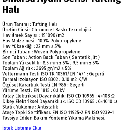
Halı
Ürün Tanımı : Tufting Halı
Üretim Cinsi : Chromojet Baskı Teknolojisi
Hav İlmek Sayısı : 191090/m2
Hav Malzemesi : 100% Polypropylene
Hav Yüksekliği : 22 mm ± 5%
Birinci Taban : Woven Polypropylene
Son Taban : Action Back Taban ( Sentetik Jüt )
Toplam Yükseklik : 8,5 mm ± 5% , 9,5 mm ± 5%
Toplam Ağırlık : 3695 gr/m2 ± 5%
Vettermann Testi ISO TR 10361/EN 1471 : Geçerli
Termal İzolasyon ISO 8302 : 0.10 m2 K/W
Ölçüsel Kararlılık Testi EN 986 : Geçerli
Yürüme Testi : EN 1815 : 0.1 kV
Yatay Elektriksel Dayanıklılık: ISO CD 10965 : 4×108 Ω
Dikey Elektriksel Dayanıklılık: ISO CD 10965 : 6×1010 Ω
Statik Yükleme : Antistatik
Ateşe Tepki Sertifikası: EN ISO 11925-2 EN ISO 9239-1
Tavsiye Edilen Bakım Yöntemi: Yıkama Makinesi.
İstek Listeme Ekle