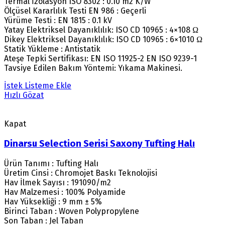
Termal İzolasyon ISO 8302 : 0.10 m2 K/W
Ölçüsel Kararlılık Testi EN 986 : Geçerli
Yürüme Testi : EN 1815 : 0.1 kV
Yatay Elektriksel Dayanıklılık: ISO CD 10965 : 4×108 Ω
Dikey Elektriksel Dayanıklılık: ISO CD 10965 : 6×1010 Ω
Statik Yükleme : Antistatik
Ateşe Tepki Sertifikası: EN ISO 11925-2 EN ISO 9239-1
Tavsiye Edilen Bakım Yöntemi: Yıkama Makinesi.
İstek Listeme Ekle
Hızlı Gözat
Kapat
Dinarsu Selection Serisi Saxony Tufting Halı
Ürün Tanımı : Tufting Halı
Üretim Cinsi : Chromojet Baskı Teknolojisi
Hav İlmek Sayısı : 191090/m2
Hav Malzemesi : 100% Polyamide
Hav Yüksekliği : 9 mm ± 5%
Birinci Taban : Woven Polypropylene
Son Taban : Jel Taban