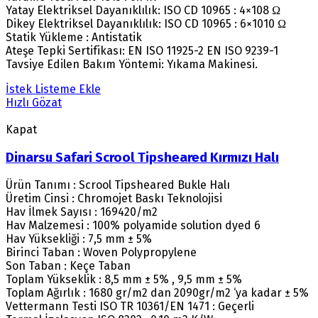
Yatay Elektriksel Dayanıklılık: ISO CD 10965 : 4×108 Ω
Dikey Elektriksel Dayanıklılık: ISO CD 10965 : 6×1010 Ω
Statik Yükleme : Antistatik
Ateşe Tepki Sertifikası: EN ISO 11925-2 EN ISO 9239-1
Tavsiye Edilen Bakım Yöntemi: Yıkama Makinesi.
İstek Listeme Ekle
Hızlı Gözat
Kapat
Dinarsu Safari Scrool Tipsheared Kırmızı Halı
Ürün Tanımı : Scrool Tipsheared Bukle Halı
Üretim Cinsi : Chromojet Baskı Teknolojisi
Hav İlmek Sayısı : 169420/m2
Hav Malzemesi : 100% polyamide solution dyed 6
Hav Yüksekliği : 7,5 mm ± 5%
Birinci Taban : Woven Polypropylene
Son Taban : Keçe Taban
Toplam Yükseklik : 8,5 mm ± 5% , 9,5 mm ± 5%
Toplam Ağırlık : 1680 gr/m2 dan 2090gr/m2 ‘ya kadar ± 5%
Vettermann Testi ISO TR 10361/EN 1471 : Geçerli