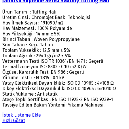
Dinarsu Supreme Serisi Saxony Tufting Halı
Ürün Tanımı : Tufting Halı
Üretim Cinsi : Chromojet Baskı Teknolojisi
Hav İlmek Sayısı : 191090/m2
Hav Malzemesi : 100% Polyamide
Hav Yüksekliği : 14 mm ± 5%
Birinci Taban : Woven Polypropylene
Son Taban : Keçe Taban
Toplam Yükseklik : 12,5 mm ± 5%
Toplam Ağırlık : 2940 gr/m2 ± 5%
Vettermann Testi ISO TR 10361/EN 1471 : Geçerli
Termal İzolasyon ISO 8302 : 0.10 m2 K/W
Ölçüsel Kararlılık Testi EN 986 : Geçerli
Yürüme Testi : EN 1815 : 0.1 kV
Yatay Elektriksel Dayanıklılık: ISO CD 10965 : 4×108 Ω
Dikey Elektriksel Dayanıklılık: ISO CD 10965 : 6×1010 Ω
Statik Yükleme : Antistatik
Ateşe Tepki Sertifikası: EN ISO 11925-2 EN ISO 9239-1
Tavsiye Edilen Bakım Yöntemi: Yıkama Makinesi.
İstek Listeme Ekle
Hızlı Gözat