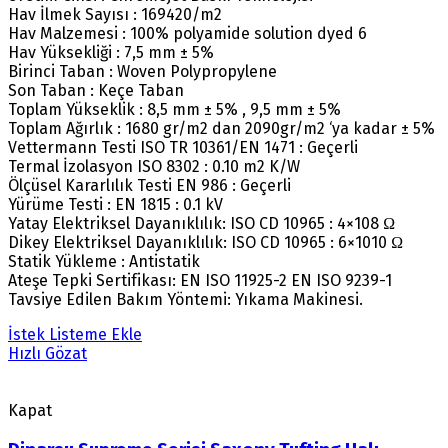
Hav İlmek Sayısı : 169420/m2
Hav Malzemesi : 100% polyamide solution dyed 6
Hav Yüksekliği : 7,5 mm ± 5%
Birinci Taban : Woven Polypropylene
Son Taban : Keçe Taban
Toplam Yükseklik : 8,5 mm ± 5% , 9,5 mm ± 5%
Toplam Ağırlık : 1680 gr/m2 dan 2090gr/m2 ‘ya kadar ± 5%
Vettermann Testi ISO TR 10361/EN 1471 : Geçerli
Termal İzolasyon ISO 8302 : 0.10 m2 K/W
Ölçüsel Kararlılık Testi EN 986 : Geçerli
Yürüme Testi : EN 1815 : 0.1 kV
Yatay Elektriksel Dayanıklılık: ISO CD 10965 : 4×108 Ω
Dikey Elektriksel Dayanıklılık: ISO CD 10965 : 6×1010 Ω
Statik Yükleme : Antistatik
Ateşe Tepki Sertifikası: EN ISO 11925-2 EN ISO 9239-1
Tavsiye Edilen Bakım Yöntemi: Yıkama Makinesi.
İstek Listeme Ekle
Hızlı Gözat
Kapat