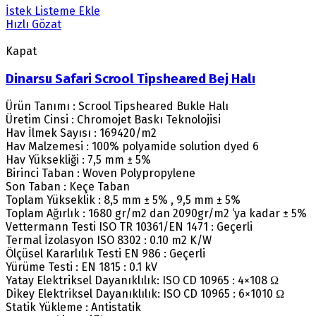
İstek Listeme Ekle
Hızlı Gözat
Kapat
Dinarsu Safari Scrool Tipsheared Bej Halı
Ürün Tanımı : Scrool Tipsheared Bukle Halı
Üretim Cinsi : Chromojet Baskı Teknolojisi
Hav İlmek Sayısı : 169420/m2
Hav Malzemesi : 100% polyamide solution dyed 6
Hav Yüksekliği : 7,5 mm ± 5%
Birinci Taban : Woven Polypropylene
Son Taban : Keçe Taban
Toplam Yükseklik : 8,5 mm ± 5% , 9,5 mm ± 5%
Toplam Ağırlık : 1680 gr/m2 dan 2090gr/m2 ‘ya kadar ± 5%
Vettermann Testi ISO TR 10361/EN 1471 : Geçerli
Termal İzolasyon ISO 8302 : 0.10 m2 K/W
Ölçüsel Kararlılık Testi EN 986 : Geçerli
Yürüme Testi : EN 1815 : 0.1 kV
Yatay Elektriksel Dayanıklılık: ISO CD 10965 : 4×108 Ω
Dikey Elektriksel Dayanıklılık: ISO CD 10965 : 6×1010 Ω
Statik Yükleme : Antistatik