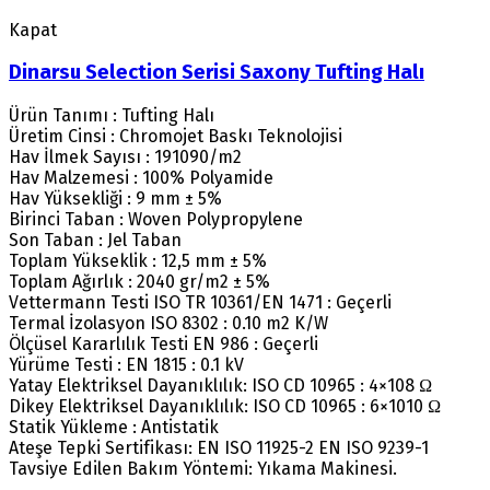
Kapat
Dinarsu Selection Serisi Saxony Tufting Halı
Ürün Tanımı : Tufting Halı
Üretim Cinsi : Chromojet Baskı Teknolojisi
Hav İlmek Sayısı : 191090/m2
Hav Malzemesi : 100% Polyamide
Hav Yüksekliği : 9 mm ± 5%
Birinci Taban : Woven Polypropylene
Son Taban : Jel Taban
Toplam Yükseklik : 12,5 mm ± 5%
Toplam Ağırlık : 2040 gr/m2 ± 5%
Vettermann Testi ISO TR 10361/EN 1471 : Geçerli
Termal İzolasyon ISO 8302 : 0.10 m2 K/W
Ölçüsel Kararlılık Testi EN 986 : Geçerli
Yürüme Testi : EN 1815 : 0.1 kV
Yatay Elektriksel Dayanıklılık: ISO CD 10965 : 4×108 Ω
Dikey Elektriksel Dayanıklılık: ISO CD 10965 : 6×1010 Ω
Statik Yükleme : Antistatik
Ateşe Tepki Sertifikası: EN ISO 11925-2 EN ISO 9239-1
Tavsiye Edilen Bakım Yöntemi: Yıkama Makinesi.