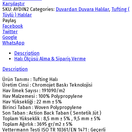
Karşılaştır
SKU:
AYDIN2
Categories:
Duvardan Duvara Halılar
,
Tufting (
Tüylü ) Halılar
Paylaş
Facebook
Twitter
Google
WhatsApp
Description
Halı Ölçüsü Alma & Sipariş Verme
Description
Ürün Tanımı : Tufting Halı
Üretim Cinsi : Chromojet Baskı Teknolojisi
Hav İlmek Sayısı : 191090/m2
Hav Malzemesi : 100% Polypropylene
Hav Yüksekliği : 22 mm ± 5%
Birinci Taban : Woven Polypropylene
Son Taban : Action Back Taban ( Sentetik Jüt )
Toplam Yükseklik : 8,5 mm ± 5% , 9,5 mm ± 5%
Toplam Ağırlık : 3695 gr/m2 ± 5%
Vettermann Testi ISO TR 10361/EN 1471 : Geçerli