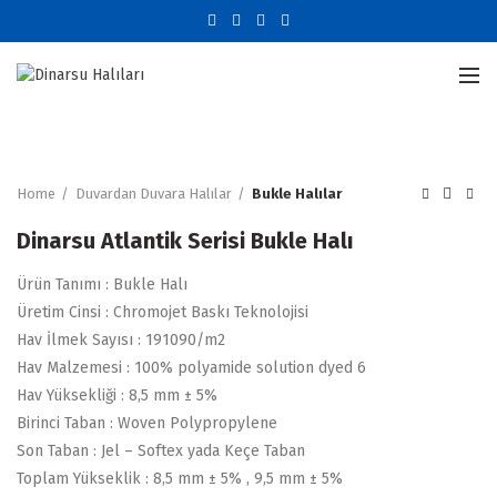
Büyütmek için tıklayın
Home
Duvardan Duvara Halılar
Bukle Halılar
Dinarsu Atlantik Serisi Bukle Halı
Ürün Tanımı : Bukle Halı
Üretim Cinsi : Chromojet Baskı Teknolojisi
Hav İlmek Sayısı : 191090/m2
Hav Malzemesi : 100% polyamide solution dyed 6
Hav Yüksekliği : 8,5 mm ± 5%
Birinci Taban : Woven Polypropylene
Son Taban : Jel – Softex yada Keçe Taban
Toplam Yükseklik : 8,5 mm ± 5% , 9,5 mm ± 5%