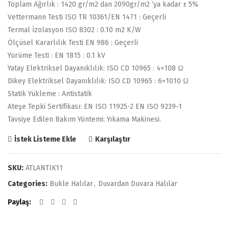
Toplam Ağırlık : 1420 gr/m2 dan 2090gr/m2 ‘ya kadar ± 5%
Vettermann Testi ISO TR 10361/EN 1471 : Geçerli
Termal İzolasyon ISO 8302 : 0.10 m2 K/W
Ölçüsel Kararlılık Testi EN 986 : Geçerli
Yürüme Testi : EN 1815 : 0.1 kV
Yatay Elektriksel Dayanıklılık: ISO CD 10965 : 4×108 Ω
Dikey Elektriksel Dayanıklılık: ISO CD 10965 : 6×1010 Ω
Statik Yükleme : Antistatik
Ateşe Tepki Sertifikası: EN ISO 11925-2 EN ISO 9239-1
Tavsiye Edilen Bakım Yöntemi: Yıkama Makinesi.
Karşılaştır
İstek Listeme Ekle
SKU:
ATLANTIK11
Categories:
Bukle Halılar
,
Duvardan Duvara Halılar
Paylaş