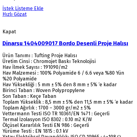
İstek Listeme Ekle
Hızlı Gözat
Kapat
Dinarsu 1404009017 Bordo Desenli Proje Halısı
Ürün Tanımı : Tufting Proje Halısı
Üretim Cinsi : Chromojet Baskı Teknolojisi
Hav İlmek Sayısı : 191090/m2
Hav Malzemesi : 100% Polyamide 6 / 6.6 veya %80 Yün
%20 Polyamide
Hav Yüksekliği : 5 mm ± 5% den 8 mm ± 5% ‘e kadar
Birinci Taban : Woven Polypropylene
Son Taban : Keçe Taban
Toplam Yükseklik : 8,5 mm ± 5% den 11,5 mm ± 5% ‘e kadar
Toplam Ağırlık : 1700 – 3000 gr/m2 ± 5%
Vettermann Testi ISO TR 10361/EN 1471 : Geçerli
Termal İzolasyon ISO 8302 : 0.10 m2 K/W
Ölçüsel Kararlılık Testi EN 986 : Geçerli
Yürüme Testi : EN 1815 : 0.1 kV
Yatay Elektriksel Dayanıklılık: ISO CD 10965 : 4×108 Ω