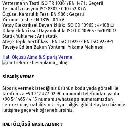
Vettermann Testi ISO TR 10361/EN 1471 : Geçerli
Termal İzolasyon ISO 8302 : 0.10 m2 K/W
Ölçüsel Kararlılık Testi EN 986 : Geçerli
Yürüme Testi : EN 1815 : 0.1 kV
Yatay Elektriksel Dayanıklılık: ISO CD 10965 : 4×108 Ω
Dikey Elektriksel Dayanıklılık: ISO CD 10965 : 6×1010 Ω
Statik Yükleme : Antistatik
Ateşe Tepki Sertifikası: EN ISO 11925-2 EN ISO 9239-1
Tavsiye Edilen Bakım Yöntemi: Yıkama Makinesi.
Halı Ölçüsü Alma & Sipariş Verme
SİPARİŞ VERME
Sipariş vermek istediğiniz ürünün kodu yada görseli ile
tarafımıza +90 212 477 02 90 numaralı telefondan ya da
+90 541465 44 15 numaralı whatsapp numaramızdan
ileterek ulaştırabilirsiniz. Fiyat bilgisi gibi detayları bizimle
iletişime geçerek öğrenebilirsiniz.
HALI ÖLÇÜSÜ NASIL ALINIR ?