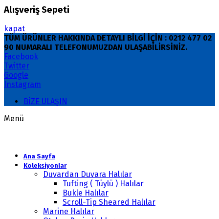
Alışveriş Sepeti
kapat
TÜM ÜRÜNLER HAKKINDA DETAYLI BİLGİ İÇİN : 0212 477 02
90 NUMARALI TELEFONUMUZDAN ULAŞABİLİRSİNİZ.
Facebook
Twitter
Google
Instagram
BİZE ULAŞIN
Menü
Ana Sayfa
Koleksiyonlar
Duvardan Duvara Halılar
Tufting ( Tüylü ) Halılar
Bukle Halılar
Scroll-Tip Sheared Halılar
Marine Halılar