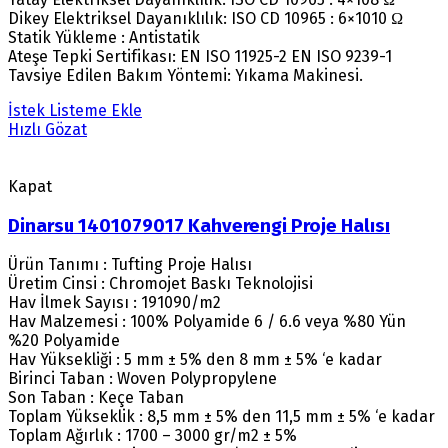
Dikey Elektriksel Dayanıklılık: ISO CD 10965 : 6×1010 Ω
Statik Yükleme : Antistatik
Ateşe Tepki Sertifikası: EN ISO 11925-2 EN ISO 9239-1
Tavsiye Edilen Bakım Yöntemi: Yıkama Makinesi.
İstek Listeme Ekle
Hızlı Gözat
Kapat
Dinarsu 1401079017 Kahverengi Proje Halısı
Ürün Tanımı : Tufting Proje Halısı
Üretim Cinsi : Chromojet Baskı Teknolojisi
Hav İlmek Sayısı : 191090/m2
Hav Malzemesi : 100% Polyamide 6 / 6.6 veya %80 Yün
%20 Polyamide
Hav Yüksekliği : 5 mm ± 5% den 8 mm ± 5% ‘e kadar
Birinci Taban : Woven Polypropylene
Son Taban : Keçe Taban
Toplam Yükseklik : 8,5 mm ± 5% den 11,5 mm ± 5% ‘e kadar
Toplam Ağırlık : 1700 – 3000 gr/m2 ± 5%