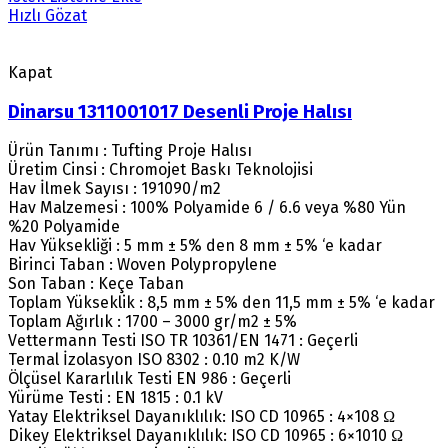
Hızlı Gözat
Kapat
Dinarsu 1311001017 Desenli Proje Halısı
Ürün Tanımı : Tufting Proje Halısı
Üretim Cinsi : Chromojet Baskı Teknolojisi
Hav İlmek Sayısı : 191090/m2
Hav Malzemesi : 100% Polyamide 6 / 6.6 veya %80 Yün
%20 Polyamide
Hav Yüksekliği : 5 mm ± 5% den 8 mm ± 5% ‘e kadar
Birinci Taban : Woven Polypropylene
Son Taban : Keçe Taban
Toplam Yükseklik : 8,5 mm ± 5% den 11,5 mm ± 5% ‘e kadar
Toplam Ağırlık : 1700 – 3000 gr/m2 ± 5%
Vettermann Testi ISO TR 10361/EN 1471 : Geçerli
Termal İzolasyon ISO 8302 : 0.10 m2 K/W
Ölçüsel Kararlılık Testi EN 986 : Geçerli
Yürüme Testi : EN 1815 : 0.1 kV
Yatay Elektriksel Dayanıklılık: ISO CD 10965 : 4×108 Ω
Dikey Elektriksel Dayanıklılık: ISO CD 10965 : 6×1010 Ω