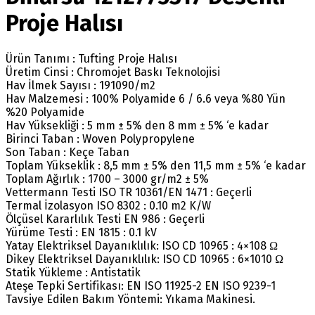
Proje Halısı
Ürün Tanımı : Tufting Proje Halısı
Üretim Cinsi : Chromojet Baskı Teknolojisi
Hav İlmek Sayısı : 191090/m2
Hav Malzemesi : 100% Polyamide 6 / 6.6 veya %80 Yün
%20 Polyamide
Hav Yüksekliği : 5 mm ± 5% den 8 mm ± 5% ‘e kadar
Birinci Taban : Woven Polypropylene
Son Taban : Keçe Taban
Toplam Yükseklik : 8,5 mm ± 5% den 11,5 mm ± 5% ‘e kadar
Toplam Ağırlık : 1700 – 3000 gr/m2 ± 5%
Vettermann Testi ISO TR 10361/EN 1471 : Geçerli
Termal İzolasyon ISO 8302 : 0.10 m2 K/W
Ölçüsel Kararlılık Testi EN 986 : Geçerli
Yürüme Testi : EN 1815 : 0.1 kV
Yatay Elektriksel Dayanıklılık: ISO CD 10965 : 4×108 Ω
Dikey Elektriksel Dayanıklılık: ISO CD 10965 : 6×1010 Ω
Statik Yükleme : Antistatik
Ateşe Tepki Sertifikası: EN ISO 11925-2 EN ISO 9239-1
Tavsiye Edilen Bakım Yöntemi: Yıkama Makinesi.