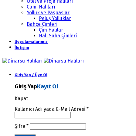
Otel ve Proje Halıları
Cami Halıları
Yolluk ve Paspaslar
Peluş Yolluklar
Bahçe Çimleri
Çim Halılar
Halı Saha Çimleri
Uygulamalarımız
İletişim
Giriş Yap / Üye Ol
Giriş Yap
Kayıt Ol
Kapat
Kullanıcı Adı yada E-Mail Adresi
*
Şifre
*