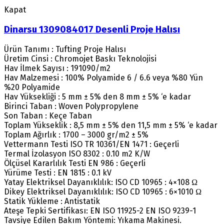
Kapat
Dinarsu 1309084017 Desenli Proje Halısı
Ürün Tanımı : Tufting Proje Halısı
Üretim Cinsi : Chromojet Baskı Teknolojisi
Hav İlmek Sayısı : 191090/m2
Hav Malzemesi : 100% Polyamide 6 / 6.6 veya %80 Yün
%20 Polyamide
Hav Yüksekliği : 5 mm ± 5% den 8 mm ± 5% ‘e kadar
Birinci Taban : Woven Polypropylene
Son Taban : Keçe Taban
Toplam Yükseklik : 8,5 mm ± 5% den 11,5 mm ± 5% ‘e kadar
Toplam Ağırlık : 1700 – 3000 gr/m2 ± 5%
Vettermann Testi ISO TR 10361/EN 1471 : Geçerli
Termal İzolasyon ISO 8302 : 0.10 m2 K/W
Ölçüsel Kararlılık Testi EN 986 : Geçerli
Yürüme Testi : EN 1815 : 0.1 kV
Yatay Elektriksel Dayanıklılık: ISO CD 10965 : 4×108 Ω
Dikey Elektriksel Dayanıklılık: ISO CD 10965 : 6×1010 Ω
Statik Yükleme : Antistatik
Ateşe Tepki Sertifikası: EN ISO 11925-2 EN ISO 9239-1
Tavsiye Edilen Bakım Yöntemi: Yıkama Makinesi.