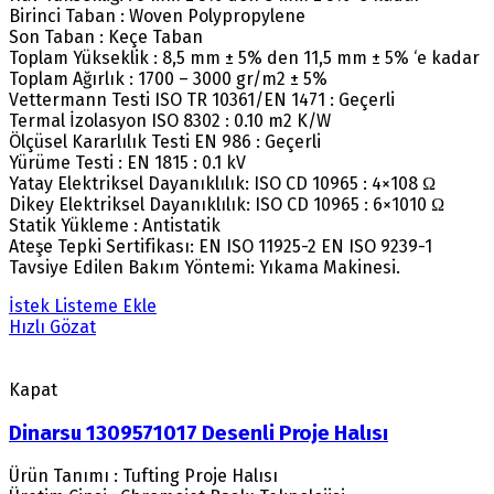
Birinci Taban : Woven Polypropylene
Son Taban : Keçe Taban
Toplam Yükseklik : 8,5 mm ± 5% den 11,5 mm ± 5% ‘e kadar
Toplam Ağırlık : 1700 – 3000 gr/m2 ± 5%
Vettermann Testi ISO TR 10361/EN 1471 : Geçerli
Termal İzolasyon ISO 8302 : 0.10 m2 K/W
Ölçüsel Kararlılık Testi EN 986 : Geçerli
Yürüme Testi : EN 1815 : 0.1 kV
Yatay Elektriksel Dayanıklılık: ISO CD 10965 : 4×108 Ω
Dikey Elektriksel Dayanıklılık: ISO CD 10965 : 6×1010 Ω
Statik Yükleme : Antistatik
Ateşe Tepki Sertifikası: EN ISO 11925-2 EN ISO 9239-1
Tavsiye Edilen Bakım Yöntemi: Yıkama Makinesi.
İstek Listeme Ekle
Hızlı Gözat
Kapat
Dinarsu 1309571017 Desenli Proje Halısı
Ürün Tanımı : Tufting Proje Halısı