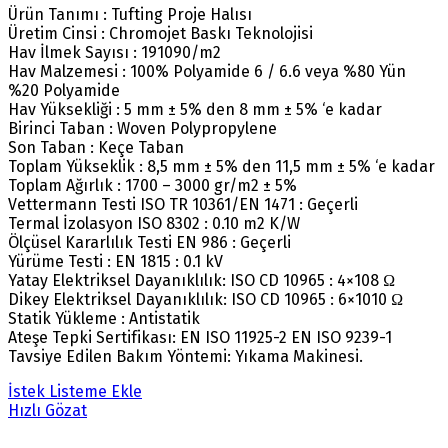
Ürün Tanımı : Tufting Proje Halısı
Üretim Cinsi : Chromojet Baskı Teknolojisi
Hav İlmek Sayısı : 191090/m2
Hav Malzemesi : 100% Polyamide 6 / 6.6 veya %80 Yün
%20 Polyamide
Hav Yüksekliği : 5 mm ± 5% den 8 mm ± 5% ‘e kadar
Birinci Taban : Woven Polypropylene
Son Taban : Keçe Taban
Toplam Yükseklik : 8,5 mm ± 5% den 11,5 mm ± 5% ‘e kadar
Toplam Ağırlık : 1700 – 3000 gr/m2 ± 5%
Vettermann Testi ISO TR 10361/EN 1471 : Geçerli
Termal İzolasyon ISO 8302 : 0.10 m2 K/W
Ölçüsel Kararlılık Testi EN 986 : Geçerli
Yürüme Testi : EN 1815 : 0.1 kV
Yatay Elektriksel Dayanıklılık: ISO CD 10965 : 4×108 Ω
Dikey Elektriksel Dayanıklılık: ISO CD 10965 : 6×1010 Ω
Statik Yükleme : Antistatik
Ateşe Tepki Sertifikası: EN ISO 11925-2 EN ISO 9239-1
Tavsiye Edilen Bakım Yöntemi: Yıkama Makinesi.
İstek Listeme Ekle
Hızlı Gözat