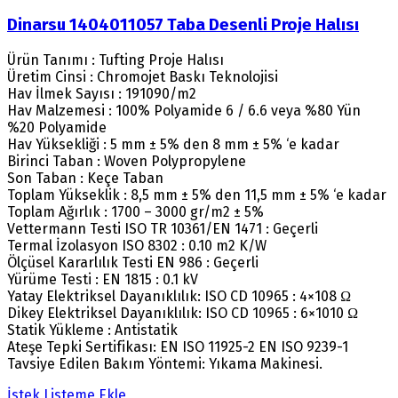
Dinarsu 1404011057 Taba Desenli Proje Halısı
Ürün Tanımı : Tufting Proje Halısı
Üretim Cinsi : Chromojet Baskı Teknolojisi
Hav İlmek Sayısı : 191090/m2
Hav Malzemesi : 100% Polyamide 6 / 6.6 veya %80 Yün
%20 Polyamide
Hav Yüksekliği : 5 mm ± 5% den 8 mm ± 5% ‘e kadar
Birinci Taban : Woven Polypropylene
Son Taban : Keçe Taban
Toplam Yükseklik : 8,5 mm ± 5% den 11,5 mm ± 5% ‘e kadar
Toplam Ağırlık : 1700 – 3000 gr/m2 ± 5%
Vettermann Testi ISO TR 10361/EN 1471 : Geçerli
Termal İzolasyon ISO 8302 : 0.10 m2 K/W
Ölçüsel Kararlılık Testi EN 986 : Geçerli
Yürüme Testi : EN 1815 : 0.1 kV
Yatay Elektriksel Dayanıklılık: ISO CD 10965 : 4×108 Ω
Dikey Elektriksel Dayanıklılık: ISO CD 10965 : 6×1010 Ω
Statik Yükleme : Antistatik
Ateşe Tepki Sertifikası: EN ISO 11925-2 EN ISO 9239-1
Tavsiye Edilen Bakım Yöntemi: Yıkama Makinesi.
İstek Listeme Ekle