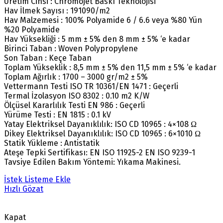
Üretim Cinsi : Chromojet Baskı Teknolojisi
Hav İlmek Sayısı : 191090/m2
Hav Malzemesi : 100% Polyamide 6 / 6.6 veya %80 Yün
%20 Polyamide
Hav Yüksekliği : 5 mm ± 5% den 8 mm ± 5% ‘e kadar
Birinci Taban : Woven Polypropylene
Son Taban : Keçe Taban
Toplam Yükseklik : 8,5 mm ± 5% den 11,5 mm ± 5% ‘e kadar
Toplam Ağırlık : 1700 – 3000 gr/m2 ± 5%
Vettermann Testi ISO TR 10361/EN 1471 : Geçerli
Termal İzolasyon ISO 8302 : 0.10 m2 K/W
Ölçüsel Kararlılık Testi EN 986 : Geçerli
Yürüme Testi : EN 1815 : 0.1 kV
Yatay Elektriksel Dayanıklılık: ISO CD 10965 : 4×108 Ω
Dikey Elektriksel Dayanıklılık: ISO CD 10965 : 6×1010 Ω
Statik Yükleme : Antistatik
Ateşe Tepki Sertifikası: EN ISO 11925-2 EN ISO 9239-1
Tavsiye Edilen Bakım Yöntemi: Yıkama Makinesi.
İstek Listeme Ekle
Hızlı Gözat
Kapat