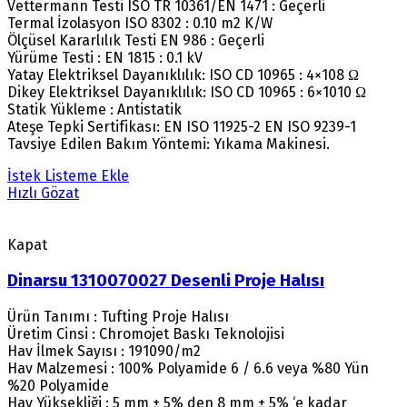
Vettermann Testi ISO TR 10361/EN 1471 : Geçerli
Termal İzolasyon ISO 8302 : 0.10 m2 K/W
Ölçüsel Kararlılık Testi EN 986 : Geçerli
Yürüme Testi : EN 1815 : 0.1 kV
Yatay Elektriksel Dayanıklılık: ISO CD 10965 : 4×108 Ω
Dikey Elektriksel Dayanıklılık: ISO CD 10965 : 6×1010 Ω
Statik Yükleme : Antistatik
Ateşe Tepki Sertifikası: EN ISO 11925-2 EN ISO 9239-1
Tavsiye Edilen Bakım Yöntemi: Yıkama Makinesi.
İstek Listeme Ekle
Hızlı Gözat
Kapat
Dinarsu 1310070027 Desenli Proje Halısı
Ürün Tanımı : Tufting Proje Halısı
Üretim Cinsi : Chromojet Baskı Teknolojisi
Hav İlmek Sayısı : 191090/m2
Hav Malzemesi : 100% Polyamide 6 / 6.6 veya %80 Yün
%20 Polyamide
Hav Yüksekliği : 5 mm ± 5% den 8 mm ± 5% ‘e kadar