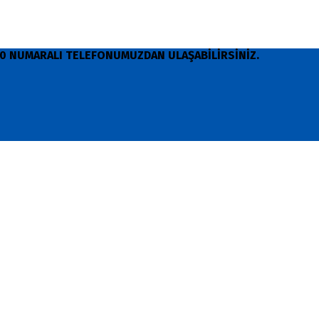
 90 NUMARALI TELEFONUMUZDAN ULAŞABİLİRSİNİZ.