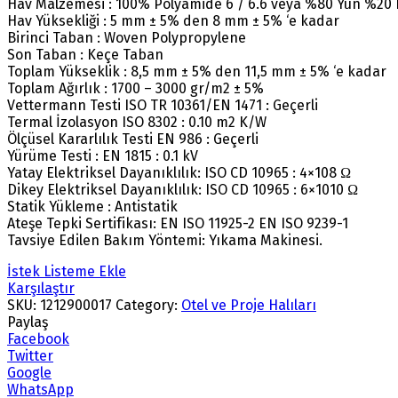
Hav Malzemesi : 100% Polyamide 6 / 6.6 veya %80 Yün %20
Hav Yüksekliği : 5 mm ± 5% den 8 mm ± 5% ‘e kadar
Birinci Taban : Woven Polypropylene
Son Taban : Keçe Taban
Toplam Yükseklik : 8,5 mm ± 5% den 11,5 mm ± 5% ‘e kadar
Toplam Ağırlık : 1700 – 3000 gr/m2 ± 5%
Vettermann Testi ISO TR 10361/EN 1471 : Geçerli
Termal İzolasyon ISO 8302 : 0.10 m2 K/W
Ölçüsel Kararlılık Testi EN 986 : Geçerli
Yürüme Testi : EN 1815 : 0.1 kV
Yatay Elektriksel Dayanıklılık: ISO CD 10965 : 4×108 Ω
Dikey Elektriksel Dayanıklılık: ISO CD 10965 : 6×1010 Ω
Statik Yükleme : Antistatik
Ateşe Tepki Sertifikası: EN ISO 11925-2 EN ISO 9239-1
Tavsiye Edilen Bakım Yöntemi: Yıkama Makinesi.
İstek Listeme Ekle
Karşılaştır
SKU:
1212900017
Category:
Otel ve Proje Halıları
Paylaş
Facebook
Twitter
Google
WhatsApp