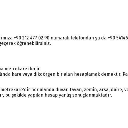
rafımıza +90 212 477 02 90 numaralı telefondan ya da +90 54
e geçerek öğrenebilirsiniz.
na metrekare denir.
lında kare veya dikdörgen bir alan hesaplamak demektir. Parç
metrekare'dir her alanda duvar, tavan, zemin, arsa, daire, ve
ır, bu şekilde yapılan hesap yanlış sonuçlanmaktadır.