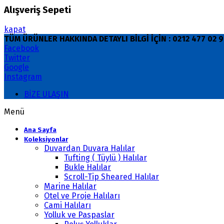
Alışveriş Sepeti
kapat
TÜM ÜRÜNLER HAKKINDA DETAYLI BİLGİ İÇİN : 0212 477 02
Facebook
Twitter
Google
Instagram
BİZE ULAŞIN
Menü
Ana Sayfa
Koleksiyonlar
Duvardan Duvara Halılar
Tufting ( Tüylü ) Halılar
Bukle Halılar
Scroll-Tip Sheared Halılar
Marine Halılar
Otel ve Proje Halıları
Cami Halıları
Yolluk ve Paspaslar