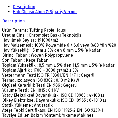
Description
Halı Ölçüsü Alma & Sipariş Verme
Description
Ürün Tanımı : Tufting Proje Halısı
Üretim Cinsi : Chromojet Baskı Teknolojisi
Hav İlmek Sayısı : 191090/m2
Hav Malzemesi : 100% Polyamide 6 / 6.6 veya %80 Yün %20
Hav Yüksekliği : 5 mm ± 5% den 8 mm ± 5% ‘e kadar
Birinci Taban : Woven Polypropylene
Son Taban : Keçe Taban
Toplam Yükseklik : 8,5 mm ± 5% den 11,5 mm ± 5% ‘e kadar
Toplam Ağırlık : 1700 – 3000 gr/m2 ± 5%
Vettermann Testi ISO TR 10361/EN 1471 : Geçerli
Termal İzolasyon ISO 8302 : 0.10 m2 K/W
Ölçüsel Kararlılık Testi EN 986 : Geçerli
Yürüme Testi : EN 1815 : 0.1 kV
Yatay Elektriksel Dayanıklılık: ISO CD 10965 : 4×108 Ω
Dikey Elektriksel Dayanıklılık: ISO CD 10965 : 6×1010 Ω
Statik Yükleme : Antistatik
Ateşe Tepki Sertifikası: EN ISO 11925-2 EN ISO 9239-1
Tavsiye Edilen Bakım Yöntemi: Yıkama Makinesi.