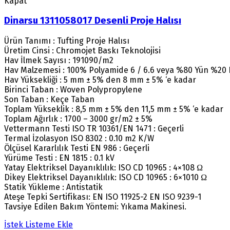
Kapat
Dinarsu 1311058017 Desenli Proje Halısı
Ürün Tanımı : Tufting Proje Halısı
Üretim Cinsi : Chromojet Baskı Teknolojisi
Hav İlmek Sayısı : 191090/m2
Hav Malzemesi : 100% Polyamide 6 / 6.6 veya %80 Yün %20
Hav Yüksekliği : 5 mm ± 5% den 8 mm ± 5% ‘e kadar
Birinci Taban : Woven Polypropylene
Son Taban : Keçe Taban
Toplam Yükseklik : 8,5 mm ± 5% den 11,5 mm ± 5% ‘e kadar
Toplam Ağırlık : 1700 – 3000 gr/m2 ± 5%
Vettermann Testi ISO TR 10361/EN 1471 : Geçerli
Termal İzolasyon ISO 8302 : 0.10 m2 K/W
Ölçüsel Kararlılık Testi EN 986 : Geçerli
Yürüme Testi : EN 1815 : 0.1 kV
Yatay Elektriksel Dayanıklılık: ISO CD 10965 : 4×108 Ω
Dikey Elektriksel Dayanıklılık: ISO CD 10965 : 6×1010 Ω
Statik Yükleme : Antistatik
Ateşe Tepki Sertifikası: EN ISO 11925-2 EN ISO 9239-1
Tavsiye Edilen Bakım Yöntemi: Yıkama Makinesi.
İstek Listeme Ekle