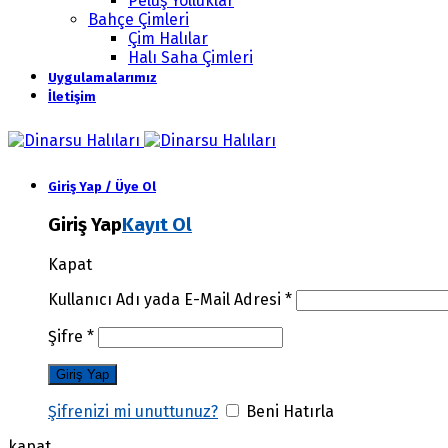
Peluş Yolluklar
Bahçe Çimleri
Çim Halılar
Halı Saha Çimleri
Uygulamalarımız
İletişim
Giriş Yap / Üye Ol
Giriş Yap
Kayıt Ol
Kapat
Kullanıcı Adı yada E-Mail Adresi
*
Şifre
*
Şifrenizi mi unuttunuz?
Beni Hatırla
kapat