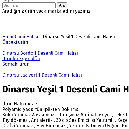
Ara
Aradığınız ürün yada marka adını yazınız.
Büyütmek için tıklayın
Home
Cami Halıları
Dinarsu Yeşil 1 Desenli Cami Halısı
Önceki ürün
Dinarsu Bordo 1 Desenli Cami Halısı
Ürünlere geri dön
Sonraki ürün
Dinarsu Lacivert 1 Desenli Cami Halısı
Dinarsu Yeşil 1 Desenli Cami H
Ürün Hakkında :
Polyamid yada Yün İplikten Dokuma.
Koku Yapmaz Alev almaz – Tutuşmaz Antibakteriyel , Leke T
Tüy dökmez , Antialerjik , 30 db Ses Emici Isı Yalıtımlı , Keçe
Diz İzi Yapmaz , Hav Bırakmaz , Yerden Isıtmaya Uygun , K