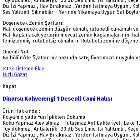
Tüy dökmez , Antialerjik , 30 db Ses Emici Isı Yalıtımlı , Keçe
Diz İzi Yapmaz , Hav Bırakmaz , Yerden Isıtmaya Uygun , K
Ses Yalıtımlı Silinebilir – Yerinde Yıkamaya Uygun Saf Boyla
Döşenecek Zemin Şartları:
Halı döşenecek zemin düzgün olmalı, rutubetli olmamalı ve
Halı kaplanacak yerlerin mevcut zemin kaplamalarının, hal
temizlenmiş, rutubetsiz olmalıdır. Rutubetli zemine döşenen
Önemli Not:
Bu bölüm’de fiyatlar m2 bazında satış fiyatımızdır uygulama
İstek Listeme Ekle
Hızlı Gözat
Kapat
Dinarsu Kahverengi 1 Desenli Cami Halısı
Ürün Hakkında :
Polyamid yada Yün İplikten Dokuma.
Koku Yapmaz Alev almaz – Tutuşmaz Antibakteriyel , Leke T
Tüy dökmez , Antialerjik , 30 db Ses Emici Isı Yalıtımlı , Keçe
Diz İzi Yapmaz , Hav Bırakmaz , Yerden Isıtmaya Uygun , K