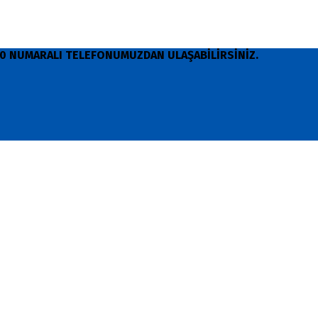
 90 NUMARALI TELEFONUMUZDAN ULAŞABİLİRSİNİZ.