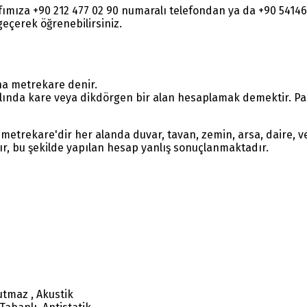
rafımıza +90 212 477 02 90 numaralı telefondan ya da +90 54
e geçerek öğrenebilirsiniz.
na metrekare denir.
lında kare veya dikdörgen bir alan hesaplamak demektir. Parç
metrekare'dir her alanda duvar, tavan, zemin, arsa, daire, ve
ır, bu şekilde yapılan hesap yanlış sonuçlanmaktadır.
utmaz , Akustik