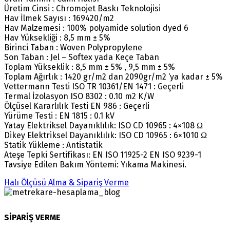
Üretim Cinsi : Chromojet Baskı Teknolojisi
Hav İlmek Sayısı : 169420/m2
Hav Malzemesi : 100% polyamide solution dyed 6
Hav Yüksekliği : 8,5 mm ± 5%
Birinci Taban : Woven Polypropylene
Son Taban : Jel – Softex yada Keçe Taban
Toplam Yükseklik : 8,5 mm ± 5% , 9,5 mm ± 5%
Toplam Ağırlık : 1420 gr/m2 dan 2090gr/m2 ‘ya kadar ± 5%
Vettermann Testi ISO TR 10361/EN 1471 : Geçerli
Termal İzolasyon ISO 8302 : 0.10 m2 K/W
Ölçüsel Kararlılık Testi EN 986 : Geçerli
Yürüme Testi : EN 1815 : 0.1 kV
Yatay Elektriksel Dayanıklılık: ISO CD 10965 : 4×108 Ω
Dikey Elektriksel Dayanıklılık: ISO CD 10965 : 6×1010 Ω
Statik Yükleme : Antistatik
Ateşe Tepki Sertifikası: EN ISO 11925-2 EN ISO 9239-1
Tavsiye Edilen Bakım Yöntemi: Yıkama Makinesi.
Halı Ölçüsü Alma & Sipariş Verme
SİPARİŞ VERME