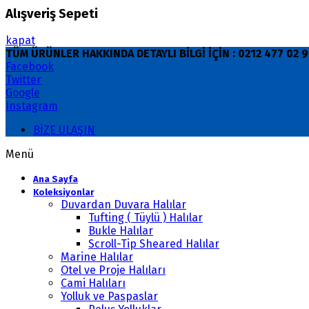
Alışveriş Sepeti
kapat
TÜM ÜRÜNLER HAKKINDA DETAYLI BİLGİ İÇİN : 0212 477 02
Facebook
Twitter
Google
Instagram
BİZE ULAŞIN
Menü
Ana Sayfa
Koleksiyonlar
Duvardan Duvara Halılar
Tufting ( Tüylü ) Halılar
Bukle Halılar
Scroll-Tip Sheared Halılar
Marine Halılar
Otel ve Proje Halıları
Cami Halıları
Yolluk ve Paspaslar