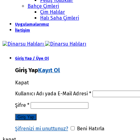
Peluş Yolluklar
Bahçe Çimleri
Çim Halılar
Halı Saha Çimleri
Uygulamalarımız
İletişim
Giriş Yap / Üye Ol
Giriş Yap
Kayıt Ol
Kapat
Kullanıcı Adı yada E-Mail Adresi
*
Şifre
*
Şifrenizi mi unuttunuz?
Beni Hatırla
kapat