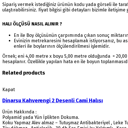
Sipariş vermek istediğiniz ürünün kodu yada görseli ile ta
ulaştırabilirsiniz. Fiyat bilgisi gibi detayları bizimle iletişim
HALI ÖLÇÜSÜ NASIL ALINIR ?
En ile Boy ölçüsünün çarpımında çıkan sonuç miktarı
Evinizin metrekaresini hesaplamak istiyorsanız, bu as
enleri ile boylarının ölçülendirilmesi işlemidir.
Örnek; eni 4,00 metre x boyu 5,00 metre olduğunda = 20,00 
hesaplanır. Özellikle yapılan hata en ile boyun toplanmasıd
Related products
Kapat
Dinarsu Kahverengi 2 Desenli Cami Halısı
Ürün Hakkında :
Polyamid yada Yün İplikten Dokuma.
Koku Yapmaz Alev almaz – Tutuşmaz Antibakteriyel , Leke T