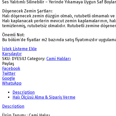
Ses Yalıtımlı Silinebilir – Yerinde Yıkamaya Uygun Saf Boyla
Döşenecek Zemin Şartları:
Halı döşenecek zemin düzgün olmalı, rutubetli olmamalı ve
Halı kaplanacak yerlerin mevcut zemin kaplamalarının, hal
temizlenmiş, rutubetsiz olmalıdır. Rutubetli zemine döşenen
Önemli Not:
Bu bölüm’de fiyatlar m2 bazında satış fiyatımızdır uygulama
İstek Listeme Ekle
Karşılaştır
SKU:
DYESIL1
Category:
Cami Halıları
Paylaş
Facebook
Twitter
Google
WhatsApp
Description
Halı Ölçüsü Alma & Sipariş Verme
Description
Ürün Tanımı : Cami Halısı