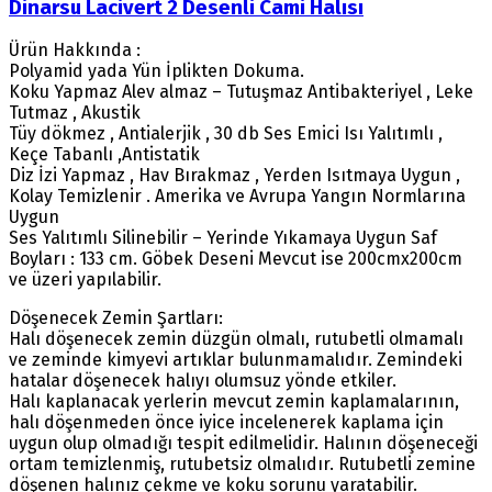
Dinarsu Lacivert 2 Desenli Cami Halısı
Ürün Hakkında :
Polyamid yada Yün İplikten Dokuma.
Koku Yapmaz Alev almaz – Tutuşmaz Antibakteriyel , Leke
Tutmaz , Akustik
Tüy dökmez , Antialerjik , 30 db Ses Emici Isı Yalıtımlı ,
Keçe Tabanlı ,Antistatik
Diz İzi Yapmaz , Hav Bırakmaz , Yerden Isıtmaya Uygun ,
Kolay Temizlenir . Amerika ve Avrupa Yangın Normlarına
Uygun
Ses Yalıtımlı Silinebilir – Yerinde Yıkamaya Uygun Saf
Boyları : 133 cm. Göbek Deseni Mevcut ise 200cmx200cm
ve üzeri yapılabilir.
Döşenecek Zemin Şartları:
Halı döşenecek zemin düzgün olmalı, rutubetli olmamalı
ve zeminde kimyevi artıklar bulunmamalıdır. Zemindeki
hatalar döşenecek halıyı olumsuz yönde etkiler.
Halı kaplanacak yerlerin mevcut zemin kaplamalarının,
halı döşenmeden önce iyice incelenerek kaplama için
uygun olup olmadığı tespit edilmelidir. Halının döşeneceği
ortam temizlenmiş, rutubetsiz olmalıdır. Rutubetli zemine
döşenen halınız çekme ve koku sorunu yaratabilir.