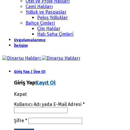
Otel ve Proje Halıları
Cami Halıları
Yolluk ve Paspaslar
Peluş Yolluklar
Bahçe Çimleri
Çim Halılar
Halı Saha Çimleri
Uygulamalarımız
İletişim
Giriş Yap / Üye Ol
Giriş Yap
Kayıt Ol
Kapat
Kullanıcı Adı yada E-Mail Adresi
*
Şifre
*