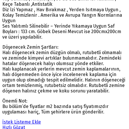
Keçe Tabanlı ,Antistatik
Diz İzi Yapmaz , Hav Bırakmaz , Yerden Isıtmaya Uygun ,
Kolay Temizlenir . Amerika ve Avrupa Yangın Normlarına
Uygun
Ses Yalıtımlı Silinebilir – Yerinde Yıkamaya Uygun Saf
Boyları : 133 cm. Göbek Deseni Mevcut ise 200cmx200cm
ve üzeri yapılabilir.
Döşenecek Zemin Şartları:
Halı döşenecek zemin düzgün olmalı, rutubetli olmamalı
ve zeminde kimyevi artıklar bulunmamalıdır. Zemindeki
hatalar döşenecek halıyı olumsuz yönde etkiler.
Halı kaplanacak yerlerin mevcut zemin kaplamalarının,
halı döşenmeden önce iyice incelenerek kaplama için
uygun olup olmadığı tespit edilmelidir. Halının döşeneceği
ortam temizlenmiş, rutubetsiz olmalıdır. Rutubetli zemine
döşenen halınız çekme ve koku sorunu yaratabilir.
Önemli Not:
Bu bölüm’de fiyatlar m2 bazında satış fiyatımızdır
uygulaması hariç, Tüm şehirlere ürün gönderilir.
İstek Listeme Ekle
Hızlı Gözat