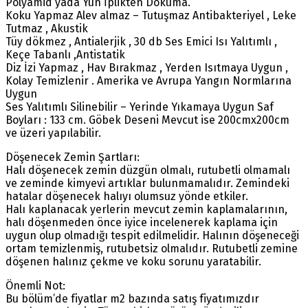
Polyamid yada Yün İplikten Dokuma.
Koku Yapmaz Alev almaz – Tutuşmaz Antibakteriyel , Leke
Tutmaz , Akustik
Tüy dökmez , Antialerjik , 30 db Ses Emici Isı Yalıtımlı ,
Keçe Tabanlı ,Antistatik
Diz İzi Yapmaz , Hav Bırakmaz , Yerden Isıtmaya Uygun ,
Kolay Temizlenir . Amerika ve Avrupa Yangın Normlarına
Uygun
Ses Yalıtımlı Silinebilir – Yerinde Yıkamaya Uygun Saf
Boyları : 133 cm. Göbek Deseni Mevcut ise 200cmx200cm
ve üzeri yapılabilir.
Döşenecek Zemin Şartları:
Halı döşenecek zemin düzgün olmalı, rutubetli olmamalı
ve zeminde kimyevi artıklar bulunmamalıdır. Zemindeki
hatalar döşenecek halıyı olumsuz yönde etkiler.
Halı kaplanacak yerlerin mevcut zemin kaplamalarının,
halı döşenmeden önce iyice incelenerek kaplama için
uygun olup olmadığı tespit edilmelidir. Halının döşeneceği
ortam temizlenmiş, rutubetsiz olmalıdır. Rutubetli zemine
döşenen halınız çekme ve koku sorunu yaratabilir.
Önemli Not:
Bu bölüm’de fiyatlar m2 bazında satış fiyatımızdır