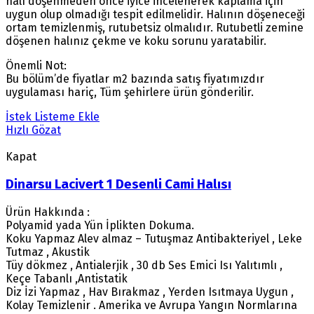
halı döşenmeden önce iyice incelenerek kaplama için
uygun olup olmadığı tespit edilmelidir. Halının döşeneceği
ortam temizlenmiş, rutubetsiz olmalıdır. Rutubetli zemine
döşenen halınız çekme ve koku sorunu yaratabilir.
Önemli Not:
Bu bölüm’de fiyatlar m2 bazında satış fiyatımızdır
uygulaması hariç, Tüm şehirlere ürün gönderilir.
İstek Listeme Ekle
Hızlı Gözat
Kapat
Dinarsu Lacivert 1 Desenli Cami Halısı
Ürün Hakkında :
Polyamid yada Yün İplikten Dokuma.
Koku Yapmaz Alev almaz – Tutuşmaz Antibakteriyel , Leke
Tutmaz , Akustik
Tüy dökmez , Antialerjik , 30 db Ses Emici Isı Yalıtımlı ,
Keçe Tabanlı ,Antistatik
Diz İzi Yapmaz , Hav Bırakmaz , Yerden Isıtmaya Uygun ,
Kolay Temizlenir . Amerika ve Avrupa Yangın Normlarına