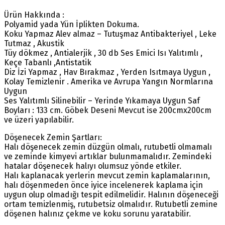
Ürün Hakkında :
Polyamid yada Yün İplikten Dokuma.
Koku Yapmaz Alev almaz – Tutuşmaz Antibakteriyel , Leke
Tutmaz , Akustik
Tüy dökmez , Antialerjik , 30 db Ses Emici Isı Yalıtımlı ,
Keçe Tabanlı ,Antistatik
Diz İzi Yapmaz , Hav Bırakmaz , Yerden Isıtmaya Uygun ,
Kolay Temizlenir . Amerika ve Avrupa Yangın Normlarına
Uygun
Ses Yalıtımlı Silinebilir – Yerinde Yıkamaya Uygun Saf
Boyları : 133 cm. Göbek Deseni Mevcut ise 200cmx200cm
ve üzeri yapılabilir.
Döşenecek Zemin Şartları:
Halı döşenecek zemin düzgün olmalı, rutubetli olmamalı
ve zeminde kimyevi artıklar bulunmamalıdır. Zemindeki
hatalar döşenecek halıyı olumsuz yönde etkiler.
Halı kaplanacak yerlerin mevcut zemin kaplamalarının,
halı döşenmeden önce iyice incelenerek kaplama için
uygun olup olmadığı tespit edilmelidir. Halının döşeneceği
ortam temizlenmiş, rutubetsiz olmalıdır. Rutubetli zemine
döşenen halınız çekme ve koku sorunu yaratabilir.