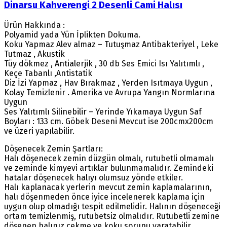
Dinarsu Kahverengi 2 Desenli Cami Halısı
Ürün Hakkında :
Polyamid yada Yün İplikten Dokuma.
Koku Yapmaz Alev almaz – Tutuşmaz Antibakteriyel , Leke
Tutmaz , Akustik
Tüy dökmez , Antialerjik , 30 db Ses Emici Isı Yalıtımlı ,
Keçe Tabanlı ,Antistatik
Diz İzi Yapmaz , Hav Bırakmaz , Yerden Isıtmaya Uygun ,
Kolay Temizlenir . Amerika ve Avrupa Yangın Normlarına
Uygun
Ses Yalıtımlı Silinebilir – Yerinde Yıkamaya Uygun Saf
Boyları : 133 cm. Göbek Deseni Mevcut ise 200cmx200cm
ve üzeri yapılabilir.
Döşenecek Zemin Şartları:
Halı döşenecek zemin düzgün olmalı, rutubetli olmamalı
ve zeminde kimyevi artıklar bulunmamalıdır. Zemindeki
hatalar döşenecek halıyı olumsuz yönde etkiler.
Halı kaplanacak yerlerin mevcut zemin kaplamalarının,
halı döşenmeden önce iyice incelenerek kaplama için
uygun olup olmadığı tespit edilmelidir. Halının döşeneceği
ortam temizlenmiş, rutubetsiz olmalıdır. Rutubetli zemine
döşenen halınız çekme ve koku sorunu yaratabilir.