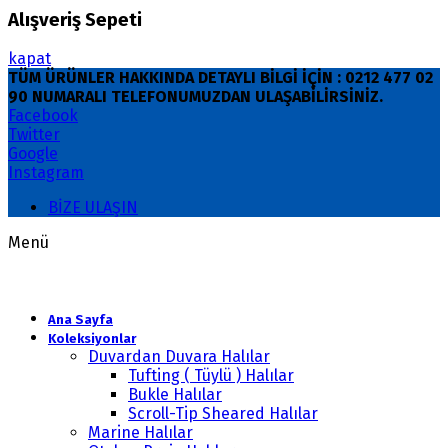
Alışveriş Sepeti
kapat
TÜM ÜRÜNLER HAKKINDA DETAYLI BİLGİ İÇİN : 0212 477 02
90 NUMARALI TELEFONUMUZDAN ULAŞABİLİRSİNİZ.
Facebook
Twitter
Google
Instagram
BİZE ULAŞIN
Menü
Ana Sayfa
Koleksiyonlar
Duvardan Duvara Halılar
Tufting ( Tüylü ) Halılar
Bukle Halılar
Scroll-Tip Sheared Halılar
Marine Halılar