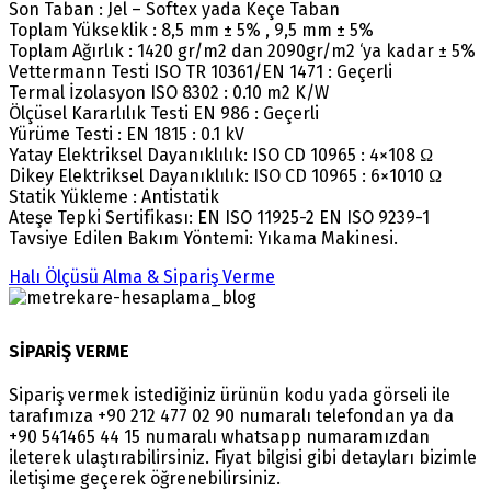
Son Taban : Jel – Softex yada Keçe Taban
Toplam Yükseklik : 8,5 mm ± 5% , 9,5 mm ± 5%
Toplam Ağırlık : 1420 gr/m2 dan 2090gr/m2 ‘ya kadar ± 5%
Vettermann Testi ISO TR 10361/EN 1471 : Geçerli
Termal İzolasyon ISO 8302 : 0.10 m2 K/W
Ölçüsel Kararlılık Testi EN 986 : Geçerli
Yürüme Testi : EN 1815 : 0.1 kV
Yatay Elektriksel Dayanıklılık: ISO CD 10965 : 4×108 Ω
Dikey Elektriksel Dayanıklılık: ISO CD 10965 : 6×1010 Ω
Statik Yükleme : Antistatik
Ateşe Tepki Sertifikası: EN ISO 11925-2 EN ISO 9239-1
Tavsiye Edilen Bakım Yöntemi: Yıkama Makinesi.
Halı Ölçüsü Alma & Sipariş Verme
SİPARİŞ VERME
Sipariş vermek istediğiniz ürünün kodu yada görseli ile
tarafımıza +90 212 477 02 90 numaralı telefondan ya da
+90 541465 44 15 numaralı whatsapp numaramızdan
ileterek ulaştırabilirsiniz. Fiyat bilgisi gibi detayları bizimle
iletişime geçerek öğrenebilirsiniz.