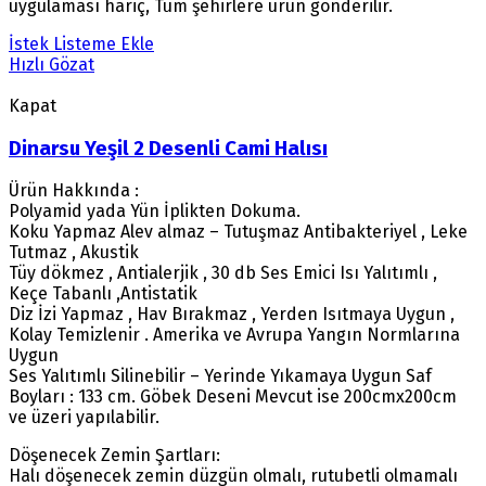
uygulaması hariç, Tüm şehirlere ürün gönderilir.
İstek Listeme Ekle
Hızlı Gözat
Kapat
Dinarsu Yeşil 2 Desenli Cami Halısı
Ürün Hakkında :
Polyamid yada Yün İplikten Dokuma.
Koku Yapmaz Alev almaz – Tutuşmaz Antibakteriyel , Leke
Tutmaz , Akustik
Tüy dökmez , Antialerjik , 30 db Ses Emici Isı Yalıtımlı ,
Keçe Tabanlı ,Antistatik
Diz İzi Yapmaz , Hav Bırakmaz , Yerden Isıtmaya Uygun ,
Kolay Temizlenir . Amerika ve Avrupa Yangın Normlarına
Uygun
Ses Yalıtımlı Silinebilir – Yerinde Yıkamaya Uygun Saf
Boyları : 133 cm. Göbek Deseni Mevcut ise 200cmx200cm
ve üzeri yapılabilir.
Döşenecek Zemin Şartları:
Halı döşenecek zemin düzgün olmalı, rutubetli olmamalı