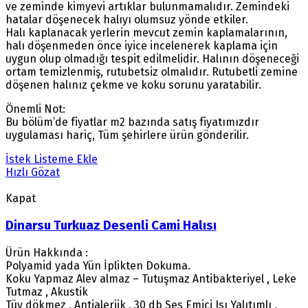
ve zeminde kimyevi artıklar bulunmamalıdır. Zemindeki
hatalar döşenecek halıyı olumsuz yönde etkiler.
Halı kaplanacak yerlerin mevcut zemin kaplamalarının,
halı döşenmeden önce iyice incelenerek kaplama için
uygun olup olmadığı tespit edilmelidir. Halının döşeneceği
ortam temizlenmiş, rutubetsiz olmalıdır. Rutubetli zemine
döşenen halınız çekme ve koku sorunu yaratabilir.
Önemli Not:
Bu bölüm’de fiyatlar m2 bazında satış fiyatımızdır
uygulaması hariç, Tüm şehirlere ürün gönderilir.
İstek Listeme Ekle
Hızlı Gözat
Kapat
Dinarsu Turkuaz Desenli Cami Halısı
Ürün Hakkında :
Polyamid yada Yün İplikten Dokuma.
Koku Yapmaz Alev almaz – Tutuşmaz Antibakteriyel , Leke
Tutmaz , Akustik
Tüy dökmez , Antialerjik , 30 db Ses Emici Isı Yalıtımlı ,