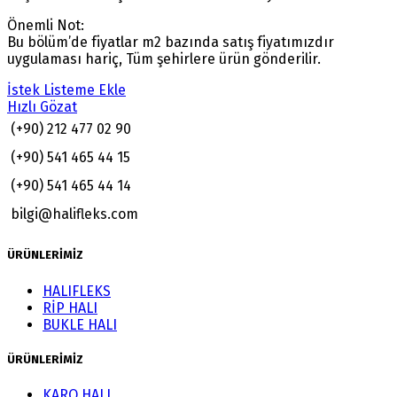
Önemli Not:
Bu bölüm’de fiyatlar m2 bazında satış fiyatımızdır
uygulaması hariç, Tüm şehirlere ürün gönderilir.
İstek Listeme Ekle
Hızlı Gözat
(+90) 212 477 02 90
(+90) 541 465 44 15
(+90) 541 465 44 14
bilgi@halifleks.com
ÜRÜNLERİMİZ
HALIFLEKS
RİP HALI
BUKLE HALI
ÜRÜNLERİMİZ
KARO HALI