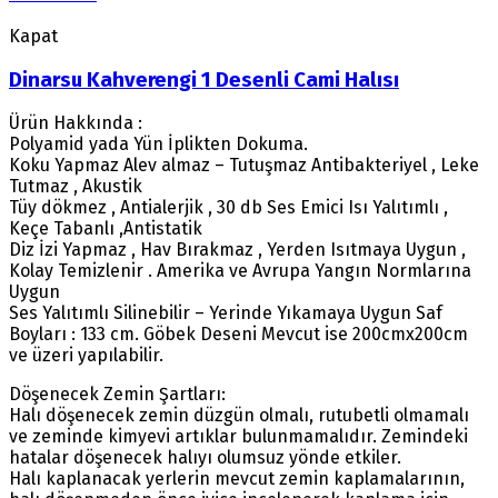
Kapat
Dinarsu Kahverengi 1 Desenli Cami Halısı
Ürün Hakkında :
Polyamid yada Yün İplikten Dokuma.
Koku Yapmaz Alev almaz – Tutuşmaz Antibakteriyel , Leke
Tutmaz , Akustik
Tüy dökmez , Antialerjik , 30 db Ses Emici Isı Yalıtımlı ,
Keçe Tabanlı ,Antistatik
Diz İzi Yapmaz , Hav Bırakmaz , Yerden Isıtmaya Uygun ,
Kolay Temizlenir . Amerika ve Avrupa Yangın Normlarına
Uygun
Ses Yalıtımlı Silinebilir – Yerinde Yıkamaya Uygun Saf
Boyları : 133 cm. Göbek Deseni Mevcut ise 200cmx200cm
ve üzeri yapılabilir.
Döşenecek Zemin Şartları:
Halı döşenecek zemin düzgün olmalı, rutubetli olmamalı
ve zeminde kimyevi artıklar bulunmamalıdır. Zemindeki
hatalar döşenecek halıyı olumsuz yönde etkiler.
Halı kaplanacak yerlerin mevcut zemin kaplamalarının,