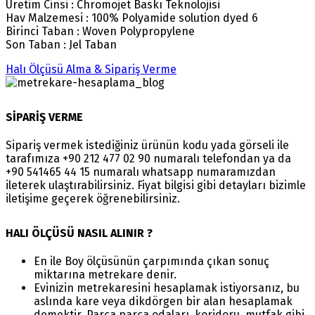
Üretim Cinsi : Chromojet Baskı Teknolojisi
Hav Malzemesi : 100% Polyamide solution dyed 6
Birinci Taban : Woven Polypropylene
Son Taban : Jel Taban
Halı Ölçüsü Alma & Sipariş Verme
SİPARİŞ VERME
Sipariş vermek istediğiniz ürünün kodu yada görseli ile
tarafımıza +90 212 477 02 90 numaralı telefondan ya da
+90 541465 44 15 numaralı whatsapp numaramızdan
ileterek ulaştırabilirsiniz. Fiyat bilgisi gibi detayları bizimle
iletişime geçerek öğrenebilirsiniz.
HALI ÖLÇÜSÜ NASIL ALINIR ?
En ile Boy ölçüsünün çarpımında çıkan sonuç
miktarına metrekare denir.
Evinizin metrekaresini hesaplamak istiyorsanız, bu
aslında kare veya dikdörgen bir alan hesaplamak
demektir. Parça parça odaları, koridoru, mutfak gibi