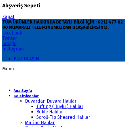
Alışveriş Sepeti
kapat
TÜM ÜRÜNLER HAKKINDA DETAYLI BİLGİ İÇİN : 0212 477 02
90 NUMARALI TELEFONUMUZDAN ULAŞABİLİRSİNİZ.
Facebook
Twitter
Google
Instagram
BİZE ULAŞIN
Menü
Ana Sayfa
Koleksiyonlar
Duvardan Duvara Halılar
Tufting ( Tüylü ) Halılar
Bukle Halılar
Scroll-Tip Sheared Halılar
Marine Halılar