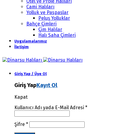
Otel ve Proje Halıları
Cami Halıları
Yolluk ve Paspaslar
Peluş Yolluklar
Bahçe Çimleri
Çim Halılar
Halı Saha Çimleri
Uygulamalarımız
İletişim
Giriş Yap / Üye Ol
Giriş Yap
Kayıt Ol
Kapat
Kullanıcı Adı yada E-Mail Adresi
*
Şifre
*