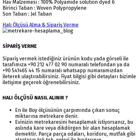
Hav Malzemesi : 100% Polyamide solution dyed 6
Birinci Taban : Woven Polypropylene
Son Taban : Jel Taban
Halı Ölçüsü Alma & Sipariş Verme
SİPARİŞ VERME
Sipariş vermek istediğiniz ürünün kodu yada görseli ile
tarafımıza +90 212 477 02 90 numaralı telefondan ya da
+90 541465 44 15 numaralı whatsapp numaramızdan
ileterek ulaştırabilirsiniz. Fiyat bilgisi gibi detayları bizimle
iletişime geçerek öğrenebilirsiniz.
HALI ÖLÇÜSÜ NASIL ALINIR ?
En ile Boy ölçüsünün çarpımında çıkan sonuç
miktarına metrekare denir.
Evinizin metrekaresini hesaplamak istiyorsanız, bu
aslında kare veya dikdörgen bir alan hesaplamak
demektir. Parça parça odaları, koridoru, mutfak gibi
alanların tek tek, enleri ile boylarının