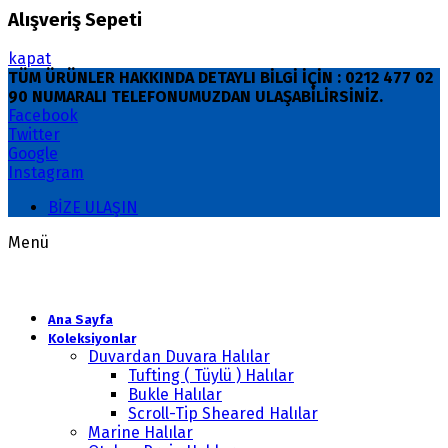
Alışveriş Sepeti
kapat
TÜM ÜRÜNLER HAKKINDA DETAYLI BİLGİ İÇİN : 0212 477 02
90 NUMARALI TELEFONUMUZDAN ULAŞABİLİRSİNİZ.
Facebook
Twitter
Google
Instagram
BİZE ULAŞIN
Menü
Ana Sayfa
Koleksiyonlar
Duvardan Duvara Halılar
Tufting ( Tüylü ) Halılar
Bukle Halılar
Scroll-Tip Sheared Halılar
Marine Halılar