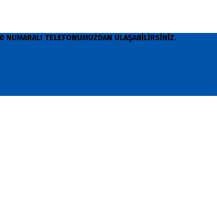
 90 NUMARALI TELEFONUMUZDAN ULAŞABİLİRSİNİZ.