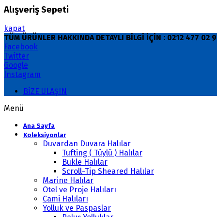
Alışveriş Sepeti
kapat
TÜM ÜRÜNLER HAKKINDA DETAYLI BİLGİ İÇİN : 0212 477 02
Facebook
Twitter
Google
Instagram
BİZE ULAŞIN
Menü
Ana Sayfa
Koleksiyonlar
Duvardan Duvara Halılar
Tufting ( Tüylü ) Halılar
Bukle Halılar
Scroll-Tip Sheared Halılar
Marine Halılar
Otel ve Proje Halıları
Cami Halıları
Yolluk ve Paspaslar