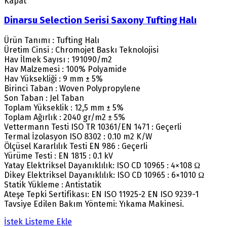
Kapat
Dinarsu Selection Serisi Saxony Tufting Halı
Ürün Tanımı : Tufting Halı
Üretim Cinsi : Chromojet Baskı Teknolojisi
Hav İlmek Sayısı : 191090/m2
Hav Malzemesi : 100% Polyamide
Hav Yüksekliği : 9 mm ± 5%
Birinci Taban : Woven Polypropylene
Son Taban : Jel Taban
Toplam Yükseklik : 12,5 mm ± 5%
Toplam Ağırlık : 2040 gr/m2 ± 5%
Vettermann Testi ISO TR 10361/EN 1471 : Geçerli
Termal İzolasyon ISO 8302 : 0.10 m2 K/W
Ölçüsel Kararlılık Testi EN 986 : Geçerli
Yürüme Testi : EN 1815 : 0.1 kV
Yatay Elektriksel Dayanıklılık: ISO CD 10965 : 4×108 Ω
Dikey Elektriksel Dayanıklılık: ISO CD 10965 : 6×1010 Ω
Statik Yükleme : Antistatik
Ateşe Tepki Sertifikası: EN ISO 11925-2 EN ISO 9239-1
Tavsiye Edilen Bakım Yöntemi: Yıkama Makinesi.
İstek Listeme Ekle