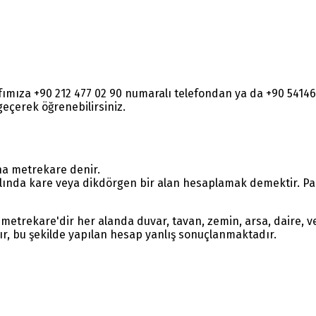
rafımıza +90 212 477 02 90 numaralı telefondan ya da +90 54
e geçerek öğrenebilirsiniz.
na metrekare denir.
lında kare veya dikdörgen bir alan hesaplamak demektir. Parç
metrekare'dir her alanda duvar, tavan, zemin, arsa, daire, ve
ır, bu şekilde yapılan hesap yanlış sonuçlanmaktadır.