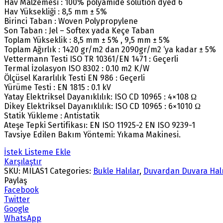
Hav Malzemesi : 100% polyamide solution dyed 6
Hav Yüksekliği : 8,5 mm ± 5%
Birinci Taban : Woven Polypropylene
Son Taban : Jel – Softex yada Keçe Taban
Toplam Yükseklik : 8,5 mm ± 5% , 9,5 mm ± 5%
Toplam Ağırlık : 1420 gr/m2 dan 2090gr/m2 ‘ya kadar ± 5%
Vettermann Testi ISO TR 10361/EN 1471 : Geçerli
Termal İzolasyon ISO 8302 : 0.10 m2 K/W
Ölçüsel Kararlılık Testi EN 986 : Geçerli
Yürüme Testi : EN 1815 : 0.1 kV
Yatay Elektriksel Dayanıklılık: ISO CD 10965 : 4×108 Ω
Dikey Elektriksel Dayanıklılık: ISO CD 10965 : 6×1010 Ω
Statik Yükleme : Antistatik
Ateşe Tepki Sertifikası: EN ISO 11925-2 EN ISO 9239-1
Tavsiye Edilen Bakım Yöntemi: Yıkama Makinesi.
İstek Listeme Ekle
Karşılaştır
SKU:
MILAS1
Categories:
Bukle Halılar
,
Duvardan Duvara Halı
Paylaş
Facebook
Twitter
Google
WhatsApp