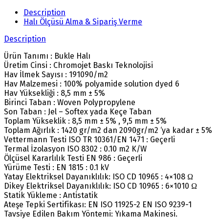
Description
Halı Ölçüsü Alma & Sipariş Verme
Description
Ürün Tanımı : Bukle Halı
Üretim Cinsi : Chromojet Baskı Teknolojisi
Hav İlmek Sayısı : 191090/m2
Hav Malzemesi : 100% polyamide solution dyed 6
Hav Yüksekliği : 8,5 mm ± 5%
Birinci Taban : Woven Polypropylene
Son Taban : Jel – Softex yada Keçe Taban
Toplam Yükseklik : 8,5 mm ± 5% , 9,5 mm ± 5%
Toplam Ağırlık : 1420 gr/m2 dan 2090gr/m2 ‘ya kadar ± 5%
Vettermann Testi ISO TR 10361/EN 1471 : Geçerli
Termal İzolasyon ISO 8302 : 0.10 m2 K/W
Ölçüsel Kararlılık Testi EN 986 : Geçerli
Yürüme Testi : EN 1815 : 0.1 kV
Yatay Elektriksel Dayanıklılık: ISO CD 10965 : 4×108 Ω
Dikey Elektriksel Dayanıklılık: ISO CD 10965 : 6×1010 Ω
Statik Yükleme : Antistatik
Ateşe Tepki Sertifikası: EN ISO 11925-2 EN ISO 9239-1
Tavsiye Edilen Bakım Yöntemi: Yıkama Makinesi.