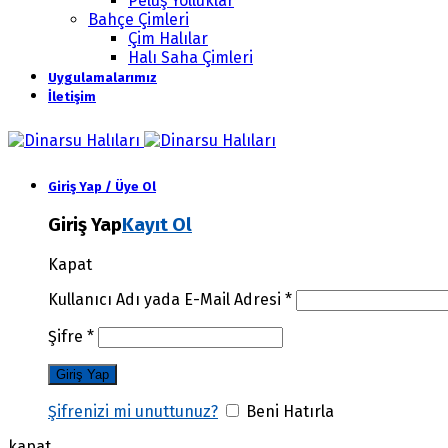
Peluş Yolluklar
Bahçe Çimleri
Çim Halılar
Halı Saha Çimleri
Uygulamalarımız
İletişim
Giriş Yap / Üye Ol
Giriş Yap
Kayıt Ol
Kapat
Kullanıcı Adı yada E-Mail Adresi
*
Şifre
*
Şifrenizi mi unuttunuz?
Beni Hatırla
kapat