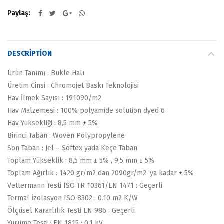
Paylaş
DESCRIPTION
Ürün Tanımı : Bukle Halı
Üretim Cinsi : Chromojet Baskı Teknolojisi
Hav İlmek Sayısı : 191090/m2
Hav Malzemesi : 100% polyamide solution dyed 6
Hav Yüksekliği : 8,5 mm ± 5%
Birinci Taban : Woven Polypropylene
Son Taban : Jel – Softex yada Keçe Taban
Toplam Yükseklik : 8,5 mm ± 5% , 9,5 mm ± 5%
Toplam Ağırlık : 1420 gr/m2 dan 2090gr/m2 ‘ya kadar ± 5%
Vettermann Testi ISO TR 10361/EN 1471 : Geçerli
Termal İzolasyon ISO 8302 : 0.10 m2 K/W
Ölçüsel Kararlılık Testi EN 986 : Geçerli
Yürüme Testi : EN 1815 : 0.1 kV