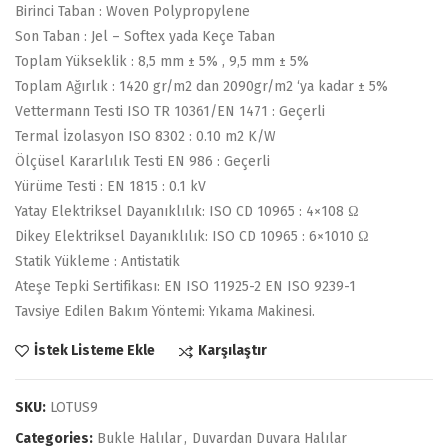
Birinci Taban : Woven Polypropylene
Son Taban : Jel – Softex yada Keçe Taban
Toplam Yükseklik : 8,5 mm ± 5% , 9,5 mm ± 5%
Toplam Ağırlık : 1420 gr/m2 dan 2090gr/m2 ‘ya kadar ± 5%
Vettermann Testi ISO TR 10361/EN 1471 : Geçerli
Termal İzolasyon ISO 8302 : 0.10 m2 K/W
Ölçüsel Kararlılık Testi EN 986 : Geçerli
Yürüme Testi : EN 1815 : 0.1 kV
Yatay Elektriksel Dayanıklılık: ISO CD 10965 : 4×108 Ω
Dikey Elektriksel Dayanıklılık: ISO CD 10965 : 6×1010 Ω
Statik Yükleme : Antistatik
Ateşe Tepki Sertifikası: EN ISO 11925-2 EN ISO 9239-1
Tavsiye Edilen Bakım Yöntemi: Yıkama Makinesi.
Karşılaştır
İstek Listeme Ekle
SKU:
LOTUS9
Categories:
Bukle Halılar
,
Duvardan Duvara Halılar