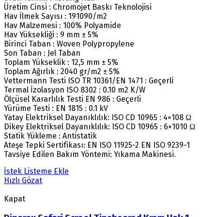
Üretim Cinsi : Chromojet Baskı Teknolojisi
Hav İlmek Sayısı : 191090/m2
Hav Malzemesi : 100% Polyamide
Hav Yüksekliği : 9 mm ± 5%
Birinci Taban : Woven Polypropylene
Son Taban : Jel Taban
Toplam Yükseklik : 12,5 mm ± 5%
Toplam Ağırlık : 2040 gr/m2 ± 5%
Vettermann Testi ISO TR 10361/EN 1471 : Geçerli
Termal İzolasyon ISO 8302 : 0.10 m2 K/W
Ölçüsel Kararlılık Testi EN 986 : Geçerli
Yürüme Testi : EN 1815 : 0.1 kV
Yatay Elektriksel Dayanıklılık: ISO CD 10965 : 4×108 Ω
Dikey Elektriksel Dayanıklılık: ISO CD 10965 : 6×1010 Ω
Statik Yükleme : Antistatik
Ateşe Tepki Sertifikası: EN ISO 11925-2 EN ISO 9239-1
Tavsiye Edilen Bakım Yöntemi: Yıkama Makinesi.
İstek Listeme Ekle
Hızlı Gözat
Kapat