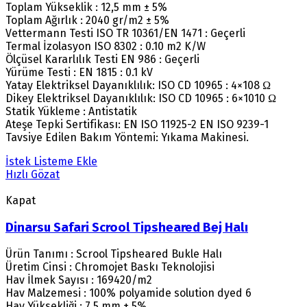
Toplam Yükseklik : 12,5 mm ± 5%
Toplam Ağırlık : 2040 gr/m2 ± 5%
Vettermann Testi ISO TR 10361/EN 1471 : Geçerli
Termal İzolasyon ISO 8302 : 0.10 m2 K/W
Ölçüsel Kararlılık Testi EN 986 : Geçerli
Yürüme Testi : EN 1815 : 0.1 kV
Yatay Elektriksel Dayanıklılık: ISO CD 10965 : 4×108 Ω
Dikey Elektriksel Dayanıklılık: ISO CD 10965 : 6×1010 Ω
Statik Yükleme : Antistatik
Ateşe Tepki Sertifikası: EN ISO 11925-2 EN ISO 9239-1
Tavsiye Edilen Bakım Yöntemi: Yıkama Makinesi.
İstek Listeme Ekle
Hızlı Gözat
Kapat
Dinarsu Safari Scrool Tipsheared Bej Halı
Ürün Tanımı : Scrool Tipsheared Bukle Halı
Üretim Cinsi : Chromojet Baskı Teknolojisi
Hav İlmek Sayısı : 169420/m2
Hav Malzemesi : 100% polyamide solution dyed 6
Hav Yüksekliği : 7,5 mm ± 5%