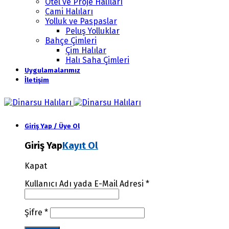
Otel ve Proje Halıları
Cami Halıları
Yolluk ve Paspaslar
Peluş Yolluklar
Bahçe Çimleri
Çim Halılar
Halı Saha Çimleri
Uygulamalarımız
İletişim
Giriş Yap / Üye Ol
Giriş Yap
Kayıt Ol
Kapat
Kullanıcı Adı yada E-Mail Adresi
*
Şifre
*