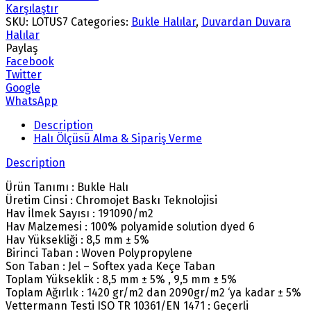
Karşılaştır
SKU:
LOTUS7
Categories:
Bukle Halılar
,
Duvardan Duvara
Halılar
Paylaş
Facebook
Twitter
Google
WhatsApp
Description
Halı Ölçüsü Alma & Sipariş Verme
Description
Ürün Tanımı : Bukle Halı
Üretim Cinsi : Chromojet Baskı Teknolojisi
Hav İlmek Sayısı : 191090/m2
Hav Malzemesi : 100% polyamide solution dyed 6
Hav Yüksekliği : 8,5 mm ± 5%
Birinci Taban : Woven Polypropylene
Son Taban : Jel – Softex yada Keçe Taban
Toplam Yükseklik : 8,5 mm ± 5% , 9,5 mm ± 5%
Toplam Ağırlık : 1420 gr/m2 dan 2090gr/m2 ‘ya kadar ± 5%
Vettermann Testi ISO TR 10361/EN 1471 : Geçerli