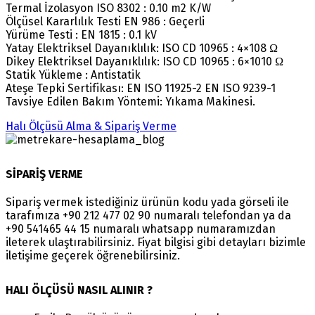
Termal İzolasyon ISO 8302 : 0.10 m2 K/W
Ölçüsel Kararlılık Testi EN 986 : Geçerli
Yürüme Testi : EN 1815 : 0.1 kV
Yatay Elektriksel Dayanıklılık: ISO CD 10965 : 4×108 Ω
Dikey Elektriksel Dayanıklılık: ISO CD 10965 : 6×1010 Ω
Statik Yükleme : Antistatik
Ateşe Tepki Sertifikası: EN ISO 11925-2 EN ISO 9239-1
Tavsiye Edilen Bakım Yöntemi: Yıkama Makinesi.
Halı Ölçüsü Alma & Sipariş Verme
SİPARİŞ VERME
Sipariş vermek istediğiniz ürünün kodu yada görseli ile
tarafımıza +90 212 477 02 90 numaralı telefondan ya da
+90 541465 44 15 numaralı whatsapp numaramızdan
ileterek ulaştırabilirsiniz. Fiyat bilgisi gibi detayları bizimle
iletişime geçerek öğrenebilirsiniz.
HALI ÖLÇÜSÜ NASIL ALINIR ?