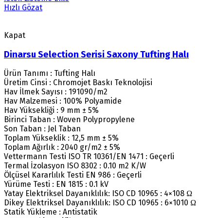
Hızlı Gözat
Kapat
Dinarsu Selection Serisi Saxony Tufting Halı
Ürün Tanımı : Tufting Halı
Üretim Cinsi : Chromojet Baskı Teknolojisi
Hav İlmek Sayısı : 191090/m2
Hav Malzemesi : 100% Polyamide
Hav Yüksekliği : 9 mm ± 5%
Birinci Taban : Woven Polypropylene
Son Taban : Jel Taban
Toplam Yükseklik : 12,5 mm ± 5%
Toplam Ağırlık : 2040 gr/m2 ± 5%
Vettermann Testi ISO TR 10361/EN 1471 : Geçerli
Termal İzolasyon ISO 8302 : 0.10 m2 K/W
Ölçüsel Kararlılık Testi EN 986 : Geçerli
Yürüme Testi : EN 1815 : 0.1 kV
Yatay Elektriksel Dayanıklılık: ISO CD 10965 : 4×108 Ω
Dikey Elektriksel Dayanıklılık: ISO CD 10965 : 6×1010 Ω
Statik Yükleme : Antistatik