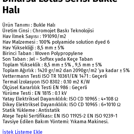
Halı
Ürün Tanımı : Bukle Halı
Üretim Cinsi : Chromojet Baskı Teknolojisi
Hav İlmek Sayısı : 191090/m2
Hav Malzemesi : 100% polyamide solution dyed 6
Hav Yüksekliği : 8,5 mm ± 5%
Birinci Taban : Woven Polypropylene
Son Taban : Jel – Softex yada Keçe Taban
Toplam Yükseklik : 8,5 mm ± 5% , 9,5 mm ± 5%
Toplam Ağırlık : 1420 gr/m2 dan 2090gr/m2 ‘ya kadar ± 5%
Vettermann Testi ISO TR 10361/EN 1471 : Geçerli
Termal İzolasyon ISO 8302 : 0.10 m2 K/W
Ölçüsel Kararlılık Testi EN 986 : Geçerli
Yürüme Testi : EN 1815 : 0.1 kV
Yatay Elektriksel Dayanıklılık: ISO CD 10965 : 4×108 Ω
Dikey Elektriksel Dayanıklılık: ISO CD 10965 : 6×1010 Ω
Statik Yükleme : Antistatik
Ateşe Tepki Sertifikası: EN ISO 11925-2 EN ISO 9239-1
Tavsiye Edilen Bakım Yöntemi: Yıkama Makinesi.
İstek Listeme Ekle