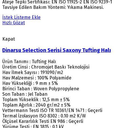
Ateşe Tepki Sertifikası: EN ISO 11925-2 EN ISO 9239-1
Tavsiye Edilen Bakım Yöntemi: Yıkama Makinesi.
İstek Listeme Ekle
Hızlı Gözat
Kapat
Dinarsu Selection Serisi Saxony Tufting Halı
Ürün Tanımı : Tufting Halı
Üretim Cinsi : Chromojet Baskı Teknolojisi
Hav İlmek Sayısı : 191090/m2
Hav Malzemesi : 100% Polyamide
Hav Yüksekliği : 9 mm ± 5%
Birinci Taban : Woven Polypropylene
Son Taban : Jel Taban
Toplam Yükseklik : 12,5 mm ± 5%
Toplam Ağırlık : 2040 gr/m2 ± 5%
Vettermann Testi ISO TR 10361/EN 1471 : Geçerli
Termal İzolasyon ISO 8302 : 0.10 m2 K/W
Ölçüsel Kararlılık Testi EN 986 : Geçerli
Yürüme Testi : EN 1815 : 0.1 kV