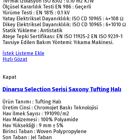
Termal İzolasyon ISO 8302 : 0.10 m2 K/W
Ölçüsel Kararlılık Testi EN 986 : Geçerli
Yürüme Testi : EN 1815 : 0.1 kV
Yatay Elektriksel Dayanıklılık: ISO CD 10965 : 4×108 Ω
Dikey Elektriksel Dayanıklılık: ISO CD 10965 : 6×1010 Ω
Statik Yükleme : Antistatik
Ateşe Tepki Sertifikası: EN ISO 11925-2 EN ISO 9239-1
Tavsiye Edilen Bakım Yöntemi: Yıkama Makinesi.
İstek Listeme Ekle
Hızlı Gözat
Kapat
Dinarsu Selection Serisi Saxony Tufting Halı
Ürün Tanımı : Tufting Halı
Üretim Cinsi : Chromojet Baskı Teknolojisi
Hav İlmek Sayısı : 191090/m2
Hav Malzemesi : 100% Polyamide
Hav Yüksekliği : 9 mm ± 5%
Birinci Taban : Woven Polypropylene
Son Taban : Jel Taban