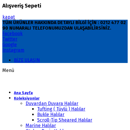
Alışveriş Sepeti
kapat
TÜM ÜRÜNLER HAKKINDA DETAYLI BİLGİ İÇİN : 0212 477 02
90 NUMARALI TELEFONUMUZDAN ULAŞABİLİRSİNİZ.
Facebook
Twitter
Google
Instagram
BİZE ULAŞIN
Menü
Ana Sayfa
Koleksiyonlar
Duvardan Duvara Halılar
Tufting ( Tüylü ) Halılar
Bukle Halılar
Scroll-Tip Sheared Halılar
Marine Halılar