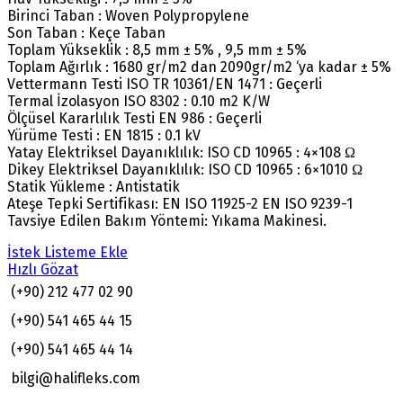
Birinci Taban : Woven Polypropylene
Son Taban : Keçe Taban
Toplam Yükseklik : 8,5 mm ± 5% , 9,5 mm ± 5%
Toplam Ağırlık : 1680 gr/m2 dan 2090gr/m2 ‘ya kadar ± 5%
Vettermann Testi ISO TR 10361/EN 1471 : Geçerli
Termal İzolasyon ISO 8302 : 0.10 m2 K/W
Ölçüsel Kararlılık Testi EN 986 : Geçerli
Yürüme Testi : EN 1815 : 0.1 kV
Yatay Elektriksel Dayanıklılık: ISO CD 10965 : 4×108 Ω
Dikey Elektriksel Dayanıklılık: ISO CD 10965 : 6×1010 Ω
Statik Yükleme : Antistatik
Ateşe Tepki Sertifikası: EN ISO 11925-2 EN ISO 9239-1
Tavsiye Edilen Bakım Yöntemi: Yıkama Makinesi.
İstek Listeme Ekle
Hızlı Gözat
(+90) 212 477 02 90
(+90) 541 465 44 15
(+90) 541 465 44 14
bilgi@halifleks.com