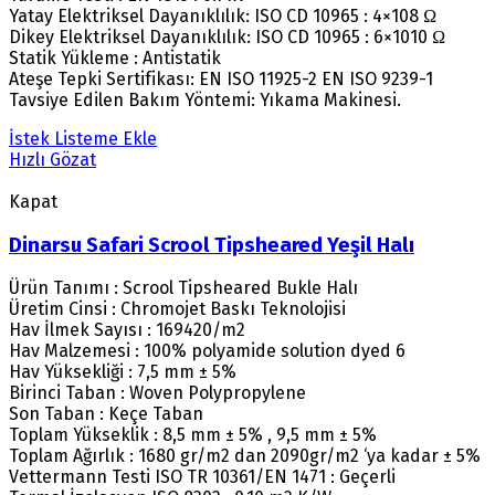
Yatay Elektriksel Dayanıklılık: ISO CD 10965 : 4×108 Ω
Dikey Elektriksel Dayanıklılık: ISO CD 10965 : 6×1010 Ω
Statik Yükleme : Antistatik
Ateşe Tepki Sertifikası: EN ISO 11925-2 EN ISO 9239-1
Tavsiye Edilen Bakım Yöntemi: Yıkama Makinesi.
İstek Listeme Ekle
Hızlı Gözat
Kapat
Dinarsu Safari Scrool Tipsheared Yeşil Halı
Ürün Tanımı : Scrool Tipsheared Bukle Halı
Üretim Cinsi : Chromojet Baskı Teknolojisi
Hav İlmek Sayısı : 169420/m2
Hav Malzemesi : 100% polyamide solution dyed 6
Hav Yüksekliği : 7,5 mm ± 5%
Birinci Taban : Woven Polypropylene
Son Taban : Keçe Taban
Toplam Yükseklik : 8,5 mm ± 5% , 9,5 mm ± 5%
Toplam Ağırlık : 1680 gr/m2 dan 2090gr/m2 ‘ya kadar ± 5%
Vettermann Testi ISO TR 10361/EN 1471 : Geçerli