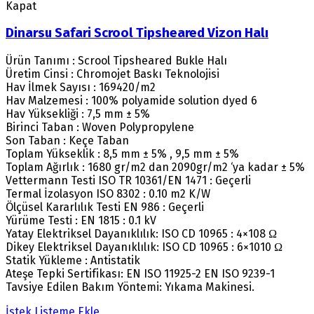
Kapat
Dinarsu Safari Scrool Tipsheared Vizon Halı
Ürün Tanımı : Scrool Tipsheared Bukle Halı
Üretim Cinsi : Chromojet Baskı Teknolojisi
Hav İlmek Sayısı : 169420/m2
Hav Malzemesi : 100% polyamide solution dyed 6
Hav Yüksekliği : 7,5 mm ± 5%
Birinci Taban : Woven Polypropylene
Son Taban : Keçe Taban
Toplam Yükseklik : 8,5 mm ± 5% , 9,5 mm ± 5%
Toplam Ağırlık : 1680 gr/m2 dan 2090gr/m2 ‘ya kadar ± 5%
Vettermann Testi ISO TR 10361/EN 1471 : Geçerli
Termal İzolasyon ISO 8302 : 0.10 m2 K/W
Ölçüsel Kararlılık Testi EN 986 : Geçerli
Yürüme Testi : EN 1815 : 0.1 kV
Yatay Elektriksel Dayanıklılık: ISO CD 10965 : 4×108 Ω
Dikey Elektriksel Dayanıklılık: ISO CD 10965 : 6×1010 Ω
Statik Yükleme : Antistatik
Ateşe Tepki Sertifikası: EN ISO 11925-2 EN ISO 9239-1
Tavsiye Edilen Bakım Yöntemi: Yıkama Makinesi.
İstek Listeme Ekle