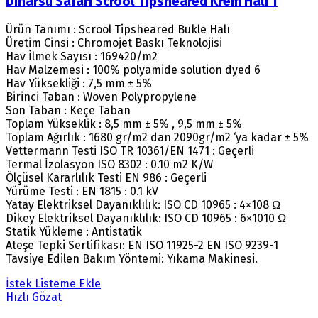
Dinarsu Safari Scrool Tipsheared Krem Halı 1
Ürün Tanımı : Scrool Tipsheared Bukle Halı
Üretim Cinsi : Chromojet Baskı Teknolojisi
Hav İlmek Sayısı : 169420/m2
Hav Malzemesi : 100% polyamide solution dyed 6
Hav Yüksekliği : 7,5 mm ± 5%
Birinci Taban : Woven Polypropylene
Son Taban : Keçe Taban
Toplam Yükseklik : 8,5 mm ± 5% , 9,5 mm ± 5%
Toplam Ağırlık : 1680 gr/m2 dan 2090gr/m2 ‘ya kadar ± 5%
Vettermann Testi ISO TR 10361/EN 1471 : Geçerli
Termal İzolasyon ISO 8302 : 0.10 m2 K/W
Ölçüsel Kararlılık Testi EN 986 : Geçerli
Yürüme Testi : EN 1815 : 0.1 kV
Yatay Elektriksel Dayanıklılık: ISO CD 10965 : 4×108 Ω
Dikey Elektriksel Dayanıklılık: ISO CD 10965 : 6×1010 Ω
Statik Yükleme : Antistatik
Ateşe Tepki Sertifikası: EN ISO 11925-2 EN ISO 9239-1
Tavsiye Edilen Bakım Yöntemi: Yıkama Makinesi.
İstek Listeme Ekle
Hızlı Gözat