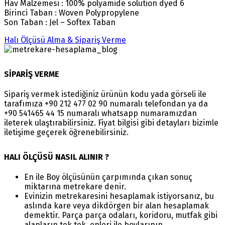
Hav Malzemesi : 100% polyamide solution dyed 6
Birinci Taban : Woven Polypropylene
Son Taban : Jel – Softex Taban
Halı Ölçüsü Alma & Sipariş Verme
SİPARİŞ VERME
Sipariş vermek istediğiniz ürünün kodu yada görseli ile
tarafımıza +90 212 477 02 90 numaralı telefondan ya da
+90 541465 44 15 numaralı whatsapp numaramızdan
ileterek ulaştırabilirsiniz. Fiyat bilgisi gibi detayları bizimle
iletişime geçerek öğrenebilirsiniz.
HALI ÖLÇÜSÜ NASIL ALINIR ?
En ile Boy ölçüsünün çarpımında çıkan sonuç
miktarına metrekare denir.
Evinizin metrekaresini hesaplamak istiyorsanız, bu
aslında kare veya dikdörgen bir alan hesaplamak
demektir. Parça parça odaları, koridoru, mutfak gibi
alanların tek tek, enleri ile boylarının