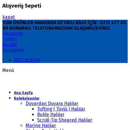
Alışveriş Sepeti
kapat
TÜM ÜRÜNLER HAKKINDA DETAYLI BİLGİ İÇİN : 0212 477 02
90 NUMARALI TELEFONUMUZDAN ULAŞABİLİRSİNİZ.
Facebook
Twitter
Google
Instagram
BİZE ULAŞIN
Menü
Ana Sayfa
Koleksiyonlar
Duvardan Duvara Halılar
Tufting ( Tüylü ) Halılar
Bukle Halılar
Scroll-Tip Sheared Halılar
Marine Halılar