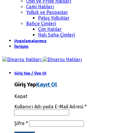
Otel ve Proje Halıları
Cami Halıları
Yolluk ve Paspaslar
Peluş Yolluklar
Bahçe Çimleri
Çim Halılar
Halı Saha Çimleri
Uygulamalarımız
İletişim
Giriş Yap / Üye Ol
Giriş Yap
Kayıt Ol
Kapat
Kullanıcı Adı yada E-Mail Adresi
*
Şifre
*