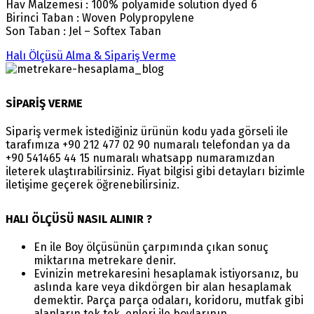
Hav Malzemesi : 100% polyamide solution dyed 6
Birinci Taban : Woven Polypropylene
Son Taban : Jel – Softex Taban
Halı Ölçüsü Alma & Sipariş Verme
SİPARİŞ VERME
Sipariş vermek istediğiniz ürünün kodu yada görseli ile
tarafımıza +90 212 477 02 90 numaralı telefondan ya da
+90 541465 44 15 numaralı whatsapp numaramızdan
ileterek ulaştırabilirsiniz. Fiyat bilgisi gibi detayları bizimle
iletişime geçerek öğrenebilirsiniz.
HALI ÖLÇÜSÜ NASIL ALINIR ?
En ile Boy ölçüsünün çarpımında çıkan sonuç
miktarına metrekare denir.
Evinizin metrekaresini hesaplamak istiyorsanız, bu
aslında kare veya dikdörgen bir alan hesaplamak
demektir. Parça parça odaları, koridoru, mutfak gibi
alanların tek tek, enleri ile boylarının