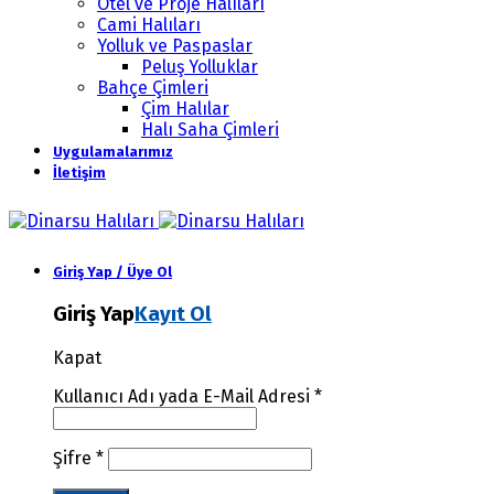
Otel ve Proje Halıları
Cami Halıları
Yolluk ve Paspaslar
Peluş Yolluklar
Bahçe Çimleri
Çim Halılar
Halı Saha Çimleri
Uygulamalarımız
İletişim
Giriş Yap / Üye Ol
Giriş Yap
Kayıt Ol
Kapat
Kullanıcı Adı yada E-Mail Adresi
*
Şifre
*