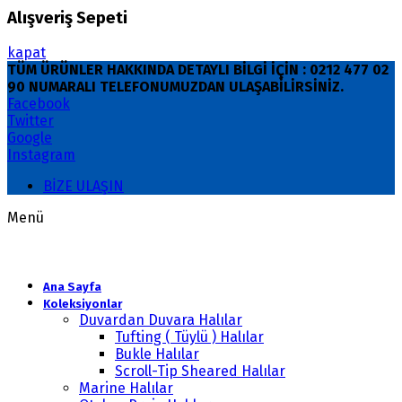
Alışveriş Sepeti
kapat
TÜM ÜRÜNLER HAKKINDA DETAYLI BİLGİ İÇİN : 0212 477 02
90 NUMARALI TELEFONUMUZDAN ULAŞABİLİRSİNİZ.
Facebook
Twitter
Google
Instagram
BİZE ULAŞIN
Menü
Ana Sayfa
Koleksiyonlar
Duvardan Duvara Halılar
Tufting ( Tüylü ) Halılar
Bukle Halılar
Scroll-Tip Sheared Halılar
Marine Halılar