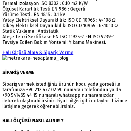
Termal İzolasyon ISO 8302 : 0.10 m2 K/W
Ölçüsel Kararlılık Testi EN 986 : Geçerli
Yürüme Testi : EN 1815 : 0.1 kV
Yatay Elektriksel Dayanıklılık: ISO CD 10965 : 4×108 Ω
Dikey Elektriksel Dayanıklılık: ISO CD 10965 : 6×1010 Ω
Statik Yükleme : Antistatik
Ateşe Tepki Sertifikası: EN ISO 11925-2 EN ISO 9239-1
Tavsiye Edilen Bakım Yöntemi: Yıkama Makinesi.
Halı Ölçüsü Alma & Sipariş Verme
SİPARİŞ VERME
Sipariş vermek istediğiniz ürünün kodu yada görseli ile
tarafımıza +90 212 477 02 90 numaralı telefondan ya da
+90 541465 44 15 numaralı whatsapp numaramızdan
ileterek ulaştırabilirsiniz. Fiyat bilgisi gibi detayları bizimle
iletişime geçerek öğrenebilirsiniz.
HALI ÖLÇÜSÜ NASIL ALINIR ?