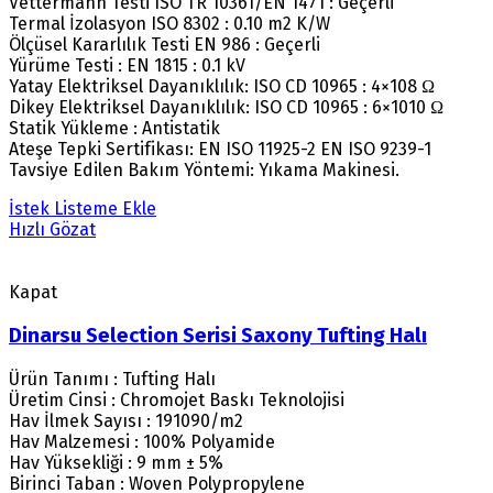
Vettermann Testi ISO TR 10361/EN 1471 : Geçerli
Termal İzolasyon ISO 8302 : 0.10 m2 K/W
Ölçüsel Kararlılık Testi EN 986 : Geçerli
Yürüme Testi : EN 1815 : 0.1 kV
Yatay Elektriksel Dayanıklılık: ISO CD 10965 : 4×108 Ω
Dikey Elektriksel Dayanıklılık: ISO CD 10965 : 6×1010 Ω
Statik Yükleme : Antistatik
Ateşe Tepki Sertifikası: EN ISO 11925-2 EN ISO 9239-1
Tavsiye Edilen Bakım Yöntemi: Yıkama Makinesi.
İstek Listeme Ekle
Hızlı Gözat
Kapat
Dinarsu Selection Serisi Saxony Tufting Halı
Ürün Tanımı : Tufting Halı
Üretim Cinsi : Chromojet Baskı Teknolojisi
Hav İlmek Sayısı : 191090/m2
Hav Malzemesi : 100% Polyamide
Hav Yüksekliği : 9 mm ± 5%
Birinci Taban : Woven Polypropylene