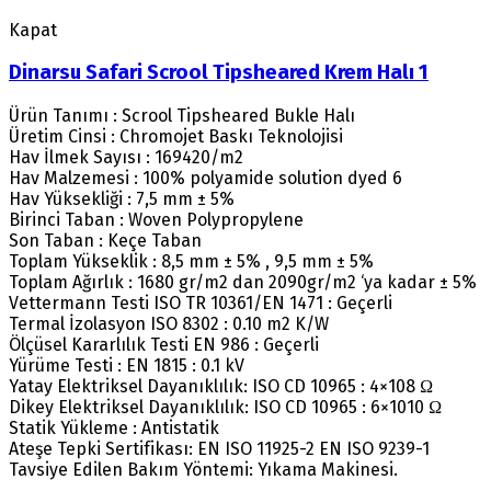
Kapat
Dinarsu Safari Scrool Tipsheared Krem Halı 1
Ürün Tanımı : Scrool Tipsheared Bukle Halı
Üretim Cinsi : Chromojet Baskı Teknolojisi
Hav İlmek Sayısı : 169420/m2
Hav Malzemesi : 100% polyamide solution dyed 6
Hav Yüksekliği : 7,5 mm ± 5%
Birinci Taban : Woven Polypropylene
Son Taban : Keçe Taban
Toplam Yükseklik : 8,5 mm ± 5% , 9,5 mm ± 5%
Toplam Ağırlık : 1680 gr/m2 dan 2090gr/m2 ‘ya kadar ± 5%
Vettermann Testi ISO TR 10361/EN 1471 : Geçerli
Termal İzolasyon ISO 8302 : 0.10 m2 K/W
Ölçüsel Kararlılık Testi EN 986 : Geçerli
Yürüme Testi : EN 1815 : 0.1 kV
Yatay Elektriksel Dayanıklılık: ISO CD 10965 : 4×108 Ω
Dikey Elektriksel Dayanıklılık: ISO CD 10965 : 6×1010 Ω
Statik Yükleme : Antistatik
Ateşe Tepki Sertifikası: EN ISO 11925-2 EN ISO 9239-1
Tavsiye Edilen Bakım Yöntemi: Yıkama Makinesi.