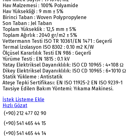
Hav Malzemesi : 100% Polyamide
Hav Yüksekliği : 9 mm ± 5%
Birinci Taban : Woven Polypropylene
Son Taban : Jel Taban
Toplam Yükseklik : 12,5 mm ± 5%
Toplam Ağırlık : 2040 gr/m2 ± 5%
Vettermann Testi ISO TR 10361/EN 1471 : Geçerli
Termal İzolasyon ISO 8302 : 0.10 m2 K/W
Ölçüsel Kararlılık Testi EN 986 : Geçerli
Yürüme Testi : EN 1815 : 0.1 kV
Yatay Elektriksel Dayanıklılık: ISO CD 10965 : 4×108 Ω
Dikey Elektriksel Dayanıklılık: ISO CD 10965 : 6×1010 Ω
Statik Yükleme : Antistatik
Ateşe Tepki Sertifikası: EN ISO 11925-2 EN ISO 9239-1
Tavsiye Edilen Bakım Yöntemi: Yıkama Makinesi.
İstek Listeme Ekle
Hızlı Gözat
(+90) 212 477 02 90
(+90) 541 465 44 15
(+90) 541 465 44 14