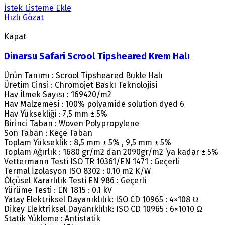
İstek Listeme Ekle
Hızlı Gözat
Kapat
Dinarsu Safari Scrool Tipsheared Krem Halı
Ürün Tanımı : Scrool Tipsheared Bukle Halı
Üretim Cinsi : Chromojet Baskı Teknolojisi
Hav İlmek Sayısı : 169420/m2
Hav Malzemesi : 100% polyamide solution dyed 6
Hav Yüksekliği : 7,5 mm ± 5%
Birinci Taban : Woven Polypropylene
Son Taban : Keçe Taban
Toplam Yükseklik : 8,5 mm ± 5% , 9,5 mm ± 5%
Toplam Ağırlık : 1680 gr/m2 dan 2090gr/m2 ‘ya kadar ± 5%
Vettermann Testi ISO TR 10361/EN 1471 : Geçerli
Termal İzolasyon ISO 8302 : 0.10 m2 K/W
Ölçüsel Kararlılık Testi EN 986 : Geçerli
Yürüme Testi : EN 1815 : 0.1 kV
Yatay Elektriksel Dayanıklılık: ISO CD 10965 : 4×108 Ω
Dikey Elektriksel Dayanıklılık: ISO CD 10965 : 6×1010 Ω
Statik Yükleme : Antistatik