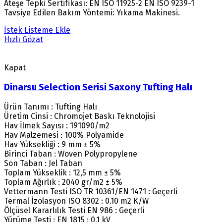
Ateşe Tepki Sertifikası: EN ISO 11925-2 EN ISO 9239-1
Tavsiye Edilen Bakım Yöntemi: Yıkama Makinesi.
İstek Listeme Ekle
Hızlı Gözat
Kapat
Dinarsu Selection Serisi Saxony Tufting Halı
Ürün Tanımı : Tufting Halı
Üretim Cinsi : Chromojet Baskı Teknolojisi
Hav İlmek Sayısı : 191090/m2
Hav Malzemesi : 100% Polyamide
Hav Yüksekliği : 9 mm ± 5%
Birinci Taban : Woven Polypropylene
Son Taban : Jel Taban
Toplam Yükseklik : 12,5 mm ± 5%
Toplam Ağırlık : 2040 gr/m2 ± 5%
Vettermann Testi ISO TR 10361/EN 1471 : Geçerli
Termal İzolasyon ISO 8302 : 0.10 m2 K/W
Ölçüsel Kararlılık Testi EN 986 : Geçerli
Yürüme Testi : EN 1815 : 0.1 kV