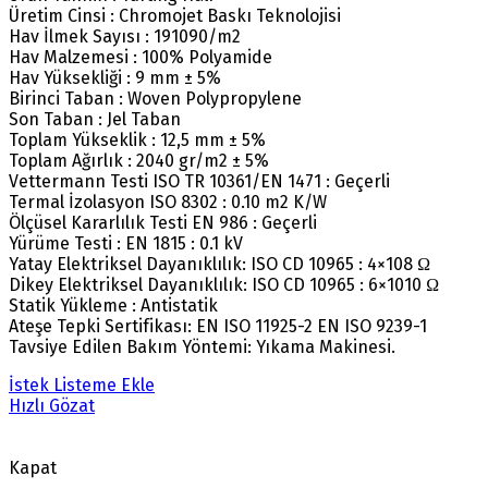
Üretim Cinsi : Chromojet Baskı Teknolojisi
Hav İlmek Sayısı : 191090/m2
Hav Malzemesi : 100% Polyamide
Hav Yüksekliği : 9 mm ± 5%
Birinci Taban : Woven Polypropylene
Son Taban : Jel Taban
Toplam Yükseklik : 12,5 mm ± 5%
Toplam Ağırlık : 2040 gr/m2 ± 5%
Vettermann Testi ISO TR 10361/EN 1471 : Geçerli
Termal İzolasyon ISO 8302 : 0.10 m2 K/W
Ölçüsel Kararlılık Testi EN 986 : Geçerli
Yürüme Testi : EN 1815 : 0.1 kV
Yatay Elektriksel Dayanıklılık: ISO CD 10965 : 4×108 Ω
Dikey Elektriksel Dayanıklılık: ISO CD 10965 : 6×1010 Ω
Statik Yükleme : Antistatik
Ateşe Tepki Sertifikası: EN ISO 11925-2 EN ISO 9239-1
Tavsiye Edilen Bakım Yöntemi: Yıkama Makinesi.
İstek Listeme Ekle
Hızlı Gözat
Kapat