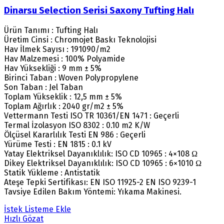
Dinarsu Selection Serisi Saxony Tufting Halı
Ürün Tanımı : Tufting Halı
Üretim Cinsi : Chromojet Baskı Teknolojisi
Hav İlmek Sayısı : 191090/m2
Hav Malzemesi : 100% Polyamide
Hav Yüksekliği : 9 mm ± 5%
Birinci Taban : Woven Polypropylene
Son Taban : Jel Taban
Toplam Yükseklik : 12,5 mm ± 5%
Toplam Ağırlık : 2040 gr/m2 ± 5%
Vettermann Testi ISO TR 10361/EN 1471 : Geçerli
Termal İzolasyon ISO 8302 : 0.10 m2 K/W
Ölçüsel Kararlılık Testi EN 986 : Geçerli
Yürüme Testi : EN 1815 : 0.1 kV
Yatay Elektriksel Dayanıklılık: ISO CD 10965 : 4×108 Ω
Dikey Elektriksel Dayanıklılık: ISO CD 10965 : 6×1010 Ω
Statik Yükleme : Antistatik
Ateşe Tepki Sertifikası: EN ISO 11925-2 EN ISO 9239-1
Tavsiye Edilen Bakım Yöntemi: Yıkama Makinesi.
İstek Listeme Ekle
Hızlı Gözat