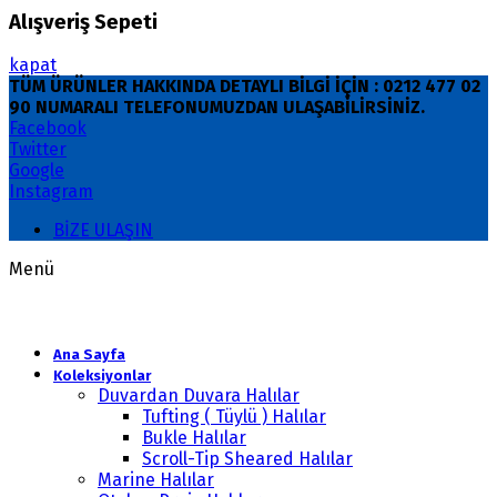
Alışveriş Sepeti
kapat
TÜM ÜRÜNLER HAKKINDA DETAYLI BİLGİ İÇİN : 0212 477 02
90 NUMARALI TELEFONUMUZDAN ULAŞABİLİRSİNİZ.
Facebook
Twitter
Google
Instagram
BİZE ULAŞIN
Menü
Ana Sayfa
Koleksiyonlar
Duvardan Duvara Halılar
Tufting ( Tüylü ) Halılar
Bukle Halılar
Scroll-Tip Sheared Halılar
Marine Halılar