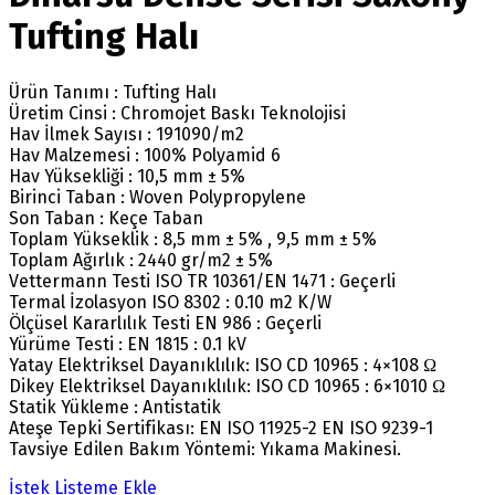
Tufting Halı
Ürün Tanımı : Tufting Halı
Üretim Cinsi : Chromojet Baskı Teknolojisi
Hav İlmek Sayısı : 191090/m2
Hav Malzemesi : 100% Polyamid 6
Hav Yüksekliği : 10,5 mm ± 5%
Birinci Taban : Woven Polypropylene
Son Taban : Keçe Taban
Toplam Yükseklik : 8,5 mm ± 5% , 9,5 mm ± 5%
Toplam Ağırlık : 2440 gr/m2 ± 5%
Vettermann Testi ISO TR 10361/EN 1471 : Geçerli
Termal İzolasyon ISO 8302 : 0.10 m2 K/W
Ölçüsel Kararlılık Testi EN 986 : Geçerli
Yürüme Testi : EN 1815 : 0.1 kV
Yatay Elektriksel Dayanıklılık: ISO CD 10965 : 4×108 Ω
Dikey Elektriksel Dayanıklılık: ISO CD 10965 : 6×1010 Ω
Statik Yükleme : Antistatik
Ateşe Tepki Sertifikası: EN ISO 11925-2 EN ISO 9239-1
Tavsiye Edilen Bakım Yöntemi: Yıkama Makinesi.
İstek Listeme Ekle