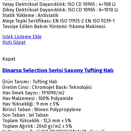
Yatay Elektriksel Dayanıklılık: ISO CD 10965 : 4×108 Ω
Dikey Elektriksel Dayanıklılık: ISO CD 10965 : 6×1010 Ω
Statik Yükleme : Antistatik
Ateşe Tepki Sertifikası: EN ISO 11925-2 EN ISO 9239-1
Tavsiye Edilen Bakım Yöntemi: Yıkama Makinesi.
İstek Listeme Ekle
Hızlı Gözat
Kapat
Dinarsu Selection Serisi Saxony Tufting Halı
Ürün Tanımı : Tufting Halı
Üretim Cinsi : Chromojet Baskı Teknolojisi
Hav İlmek Sayısı : 191090/m2
Hav Malzemesi : 100% Polyamide
Hav Yüksekliği : 9 mm ± 5%
Birinci Taban : Woven Polypropylene
Son Taban : Jel Taban
Toplam Yükseklik : 12,5 mm ± 5%
Toplam Ağırlık : 2040 gr/m2 ± 5%