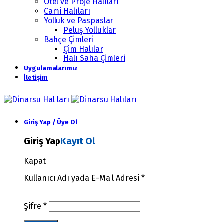
Otel ve Proje Halıları
Cami Halıları
Yolluk ve Paspaslar
Peluş Yolluklar
Bahçe Çimleri
Çim Halılar
Halı Saha Çimleri
Uygulamalarımız
İletişim
Giriş Yap / Üye Ol
Giriş Yap
Kayıt Ol
Kapat
Kullanıcı Adı yada E-Mail Adresi
*
Şifre
*