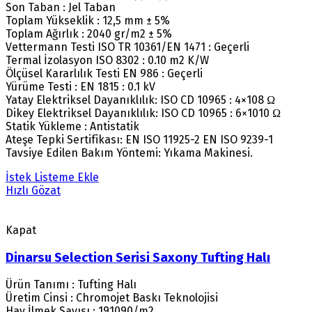
Son Taban : Jel Taban
Toplam Yükseklik : 12,5 mm ± 5%
Toplam Ağırlık : 2040 gr/m2 ± 5%
Vettermann Testi ISO TR 10361/EN 1471 : Geçerli
Termal İzolasyon ISO 8302 : 0.10 m2 K/W
Ölçüsel Kararlılık Testi EN 986 : Geçerli
Yürüme Testi : EN 1815 : 0.1 kV
Yatay Elektriksel Dayanıklılık: ISO CD 10965 : 4×108 Ω
Dikey Elektriksel Dayanıklılık: ISO CD 10965 : 6×1010 Ω
Statik Yükleme : Antistatik
Ateşe Tepki Sertifikası: EN ISO 11925-2 EN ISO 9239-1
Tavsiye Edilen Bakım Yöntemi: Yıkama Makinesi.
İstek Listeme Ekle
Hızlı Gözat
Kapat
Dinarsu Selection Serisi Saxony Tufting Halı
Ürün Tanımı : Tufting Halı
Üretim Cinsi : Chromojet Baskı Teknolojisi
Hav İlmek Sayısı : 191090/m2