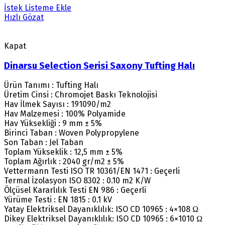
İstek Listeme Ekle
Hızlı Gözat
Kapat
Dinarsu Selection Serisi Saxony Tufting Halı
Ürün Tanımı : Tufting Halı
Üretim Cinsi : Chromojet Baskı Teknolojisi
Hav İlmek Sayısı : 191090/m2
Hav Malzemesi : 100% Polyamide
Hav Yüksekliği : 9 mm ± 5%
Birinci Taban : Woven Polypropylene
Son Taban : Jel Taban
Toplam Yükseklik : 12,5 mm ± 5%
Toplam Ağırlık : 2040 gr/m2 ± 5%
Vettermann Testi ISO TR 10361/EN 1471 : Geçerli
Termal İzolasyon ISO 8302 : 0.10 m2 K/W
Ölçüsel Kararlılık Testi EN 986 : Geçerli
Yürüme Testi : EN 1815 : 0.1 kV
Yatay Elektriksel Dayanıklılık: ISO CD 10965 : 4×108 Ω
Dikey Elektriksel Dayanıklılık: ISO CD 10965 : 6×1010 Ω