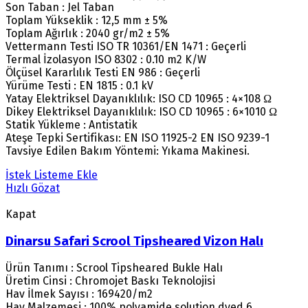
Son Taban : Jel Taban
Toplam Yükseklik : 12,5 mm ± 5%
Toplam Ağırlık : 2040 gr/m2 ± 5%
Vettermann Testi ISO TR 10361/EN 1471 : Geçerli
Termal İzolasyon ISO 8302 : 0.10 m2 K/W
Ölçüsel Kararlılık Testi EN 986 : Geçerli
Yürüme Testi : EN 1815 : 0.1 kV
Yatay Elektriksel Dayanıklılık: ISO CD 10965 : 4×108 Ω
Dikey Elektriksel Dayanıklılık: ISO CD 10965 : 6×1010 Ω
Statik Yükleme : Antistatik
Ateşe Tepki Sertifikası: EN ISO 11925-2 EN ISO 9239-1
Tavsiye Edilen Bakım Yöntemi: Yıkama Makinesi.
İstek Listeme Ekle
Hızlı Gözat
Kapat
Dinarsu Safari Scrool Tipsheared Vizon Halı
Ürün Tanımı : Scrool Tipsheared Bukle Halı
Üretim Cinsi : Chromojet Baskı Teknolojisi
Hav İlmek Sayısı : 169420/m2
Hav Malzemesi : 100% polyamide solution dyed 6