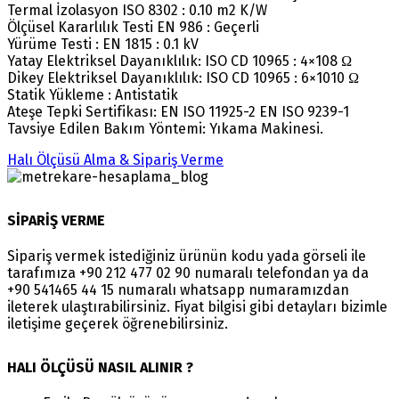
Termal İzolasyon ISO 8302 : 0.10 m2 K/W
Ölçüsel Kararlılık Testi EN 986 : Geçerli
Yürüme Testi : EN 1815 : 0.1 kV
Yatay Elektriksel Dayanıklılık: ISO CD 10965 : 4×108 Ω
Dikey Elektriksel Dayanıklılık: ISO CD 10965 : 6×1010 Ω
Statik Yükleme : Antistatik
Ateşe Tepki Sertifikası: EN ISO 11925-2 EN ISO 9239-1
Tavsiye Edilen Bakım Yöntemi: Yıkama Makinesi.
Halı Ölçüsü Alma & Sipariş Verme
SİPARİŞ VERME
Sipariş vermek istediğiniz ürünün kodu yada görseli ile
tarafımıza +90 212 477 02 90 numaralı telefondan ya da
+90 541465 44 15 numaralı whatsapp numaramızdan
ileterek ulaştırabilirsiniz. Fiyat bilgisi gibi detayları bizimle
iletişime geçerek öğrenebilirsiniz.
HALI ÖLÇÜSÜ NASIL ALINIR ?