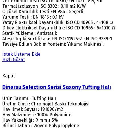
Vettermann Testi ISO TR 10361/EN 1471 : Geçerli
Termal İzolasyon ISO 8302 : 0.10 m2 K/W
Ölçüsel Kararlılık Testi EN 986 : Geçerli
Yürüme Testi : EN 1815 : 0.1 kV
Yatay Elektriksel Dayanıklılık: ISO CD 10965 : 4×108 Ω
Dikey Elektriksel Dayanıklılık: ISO CD 10965 : 6×1010 Ω
Statik Yükleme : Antistatik
Ateşe Tepki Sertifikası: EN ISO 11925-2 EN ISO 9239-1
Tavsiye Edilen Bakım Yöntemi: Yıkama Makinesi.
İstek Listeme Ekle
Hızlı Gözat
Kapat
Dinarsu Selection Serisi Saxony Tufting Halı
Ürün Tanımı : Tufting Halı
Üretim Cinsi : Chromojet Baskı Teknolojisi
Hav İlmek Sayısı : 191090/m2
Hav Malzemesi : 100% Polyamide
Hav Yüksekliği : 9 mm ± 5%
Birinci Taban : Woven Polypropylene