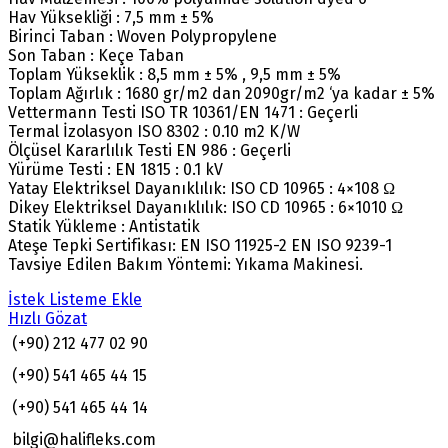
Hav Yüksekliği : 7,5 mm ± 5%
Birinci Taban : Woven Polypropylene
Son Taban : Keçe Taban
Toplam Yükseklik : 8,5 mm ± 5% , 9,5 mm ± 5%
Toplam Ağırlık : 1680 gr/m2 dan 2090gr/m2 ‘ya kadar ± 5%
Vettermann Testi ISO TR 10361/EN 1471 : Geçerli
Termal İzolasyon ISO 8302 : 0.10 m2 K/W
Ölçüsel Kararlılık Testi EN 986 : Geçerli
Yürüme Testi : EN 1815 : 0.1 kV
Yatay Elektriksel Dayanıklılık: ISO CD 10965 : 4×108 Ω
Dikey Elektriksel Dayanıklılık: ISO CD 10965 : 6×1010 Ω
Statik Yükleme : Antistatik
Ateşe Tepki Sertifikası: EN ISO 11925-2 EN ISO 9239-1
Tavsiye Edilen Bakım Yöntemi: Yıkama Makinesi.
İstek Listeme Ekle
Hızlı Gözat
(+90) 212 477 02 90
(+90) 541 465 44 15
(+90) 541 465 44 14
bilgi@halifleks.com