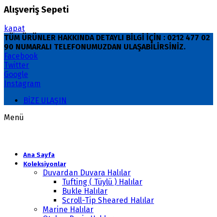
Alışveriş Sepeti
kapat
TÜM ÜRÜNLER HAKKINDA DETAYLI BİLGİ İÇİN : 0212 477 02
90 NUMARALI TELEFONUMUZDAN ULAŞABİLİRSİNİZ.
Facebook
Twitter
Google
Instagram
BİZE ULAŞIN
Menü
Ana Sayfa
Koleksiyonlar
Duvardan Duvara Halılar
Tufting ( Tüylü ) Halılar
Bukle Halılar
Scroll-Tip Sheared Halılar
Marine Halılar