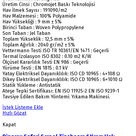
Üretim Cinsi : Chromojet Baskı Teknolojisi
Hav İlmek Sayısı : 191090/m2
Hav Malzemesi : 100% Polyamide
Hav Yüksekliği : 9 mm ± 5%
Birinci Taban : Woven Polypropylene
Son Taban : Jel Taban
Toplam Yükseklik : 12,5 mm ± 5%
Toplam Ağırlık : 2040 gr/m2 ± 5%
Vettermann Testi ISO TR 10361/EN 1471 : Geçerli
Termal İzolasyon ISO 8302 : 0.10 m2 K/W
Ölçüsel Kararlılık Testi EN 986 : Geçerli
Yürüme Testi : EN 1815 : 0.1 kV
Yatay Elektriksel Dayanıklılık: ISO CD 10965 : 4×108 Ω
Dikey Elektriksel Dayanıklılık: ISO CD 10965 : 6×1010 Ω
Statik Yükleme : Antistatik
Ateşe Tepki Sertifikası: EN ISO 11925-2 EN ISO 9239-1
Tavsiye Edilen Bakım Yöntemi: Yıkama Makinesi.
İstek Listeme Ekle
Hızlı Gözat
Kapat