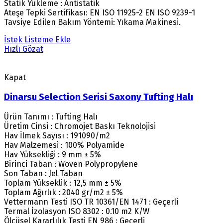
Statik Yükleme : Antistatik
Ateşe Tepki Sertifikası: EN ISO 11925-2 EN ISO 9239-1
Tavsiye Edilen Bakım Yöntemi: Yıkama Makinesi.
İstek Listeme Ekle
Hızlı Gözat
Kapat
Dinarsu Selection Serisi Saxony Tufting Halı
Ürün Tanımı : Tufting Halı
Üretim Cinsi : Chromojet Baskı Teknolojisi
Hav İlmek Sayısı : 191090/m2
Hav Malzemesi : 100% Polyamide
Hav Yüksekliği : 9 mm ± 5%
Birinci Taban : Woven Polypropylene
Son Taban : Jel Taban
Toplam Yükseklik : 12,5 mm ± 5%
Toplam Ağırlık : 2040 gr/m2 ± 5%
Vettermann Testi ISO TR 10361/EN 1471 : Geçerli
Termal İzolasyon ISO 8302 : 0.10 m2 K/W
Ölçüsel Kararlılık Testi EN 986 : Geçerli