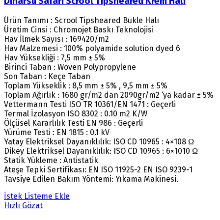
Dinarsu Safari Scrool Tipsheared Krem Halı
Ürün Tanımı : Scrool Tipsheared Bukle Halı
Üretim Cinsi : Chromojet Baskı Teknolojisi
Hav İlmek Sayısı : 169420/m2
Hav Malzemesi : 100% polyamide solution dyed 6
Hav Yüksekliği : 7,5 mm ± 5%
Birinci Taban : Woven Polypropylene
Son Taban : Keçe Taban
Toplam Yükseklik : 8,5 mm ± 5% , 9,5 mm ± 5%
Toplam Ağırlık : 1680 gr/m2 dan 2090gr/m2 ‘ya kadar ± 5%
Vettermann Testi ISO TR 10361/EN 1471 : Geçerli
Termal İzolasyon ISO 8302 : 0.10 m2 K/W
Ölçüsel Kararlılık Testi EN 986 : Geçerli
Yürüme Testi : EN 1815 : 0.1 kV
Yatay Elektriksel Dayanıklılık: ISO CD 10965 : 4×108 Ω
Dikey Elektriksel Dayanıklılık: ISO CD 10965 : 6×1010 Ω
Statik Yükleme : Antistatik
Ateşe Tepki Sertifikası: EN ISO 11925-2 EN ISO 9239-1
Tavsiye Edilen Bakım Yöntemi: Yıkama Makinesi.
İstek Listeme Ekle
Hızlı Gözat