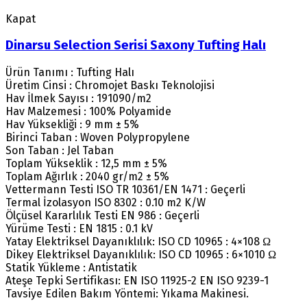
Kapat
Dinarsu Selection Serisi Saxony Tufting Halı
Ürün Tanımı : Tufting Halı
Üretim Cinsi : Chromojet Baskı Teknolojisi
Hav İlmek Sayısı : 191090/m2
Hav Malzemesi : 100% Polyamide
Hav Yüksekliği : 9 mm ± 5%
Birinci Taban : Woven Polypropylene
Son Taban : Jel Taban
Toplam Yükseklik : 12,5 mm ± 5%
Toplam Ağırlık : 2040 gr/m2 ± 5%
Vettermann Testi ISO TR 10361/EN 1471 : Geçerli
Termal İzolasyon ISO 8302 : 0.10 m2 K/W
Ölçüsel Kararlılık Testi EN 986 : Geçerli
Yürüme Testi : EN 1815 : 0.1 kV
Yatay Elektriksel Dayanıklılık: ISO CD 10965 : 4×108 Ω
Dikey Elektriksel Dayanıklılık: ISO CD 10965 : 6×1010 Ω
Statik Yükleme : Antistatik
Ateşe Tepki Sertifikası: EN ISO 11925-2 EN ISO 9239-1
Tavsiye Edilen Bakım Yöntemi: Yıkama Makinesi.