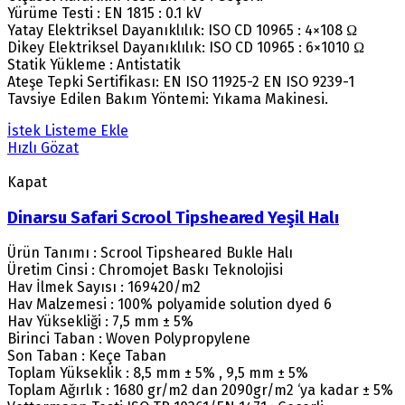
Yürüme Testi : EN 1815 : 0.1 kV
Yatay Elektriksel Dayanıklılık: ISO CD 10965 : 4×108 Ω
Dikey Elektriksel Dayanıklılık: ISO CD 10965 : 6×1010 Ω
Statik Yükleme : Antistatik
Ateşe Tepki Sertifikası: EN ISO 11925-2 EN ISO 9239-1
Tavsiye Edilen Bakım Yöntemi: Yıkama Makinesi.
İstek Listeme Ekle
Hızlı Gözat
Kapat
Dinarsu Safari Scrool Tipsheared Yeşil Halı
Ürün Tanımı : Scrool Tipsheared Bukle Halı
Üretim Cinsi : Chromojet Baskı Teknolojisi
Hav İlmek Sayısı : 169420/m2
Hav Malzemesi : 100% polyamide solution dyed 6
Hav Yüksekliği : 7,5 mm ± 5%
Birinci Taban : Woven Polypropylene
Son Taban : Keçe Taban
Toplam Yükseklik : 8,5 mm ± 5% , 9,5 mm ± 5%
Toplam Ağırlık : 1680 gr/m2 dan 2090gr/m2 ‘ya kadar ± 5%