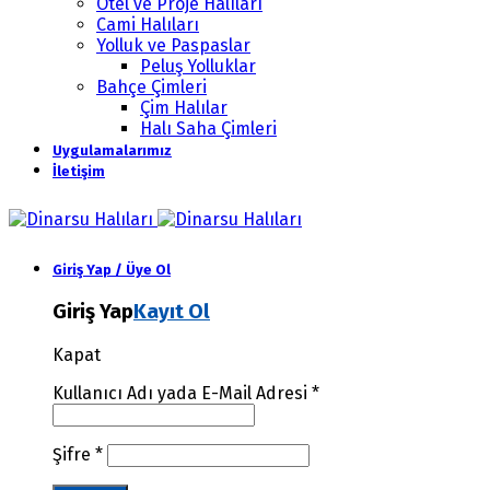
Otel ve Proje Halıları
Cami Halıları
Yolluk ve Paspaslar
Peluş Yolluklar
Bahçe Çimleri
Çim Halılar
Halı Saha Çimleri
Uygulamalarımız
İletişim
Giriş Yap / Üye Ol
Giriş Yap
Kayıt Ol
Kapat
Kullanıcı Adı yada E-Mail Adresi
*
Şifre
*