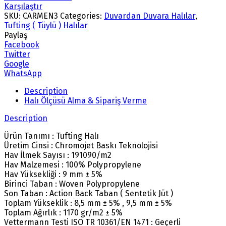
Karşılaştır
SKU:
CARMEN3
Categories:
Duvardan Duvara Halılar
,
Tufting ( Tüylü ) Halılar
Paylaş
Facebook
Twitter
Google
WhatsApp
Description
Halı Ölçüsü Alma & Sipariş Verme
Description
Ürün Tanımı : Tufting Halı
Üretim Cinsi : Chromojet Baskı Teknolojisi
Hav İlmek Sayısı : 191090/m2
Hav Malzemesi : 100% Polypropylene
Hav Yüksekliği : 9 mm ± 5%
Birinci Taban : Woven Polypropylene
Son Taban : Action Back Taban ( Sentetik Jüt )
Toplam Yükseklik : 8,5 mm ± 5% , 9,5 mm ± 5%
Toplam Ağırlık : 1170 gr/m2 ± 5%
Vettermann Testi ISO TR 10361/EN 1471 : Geçerli