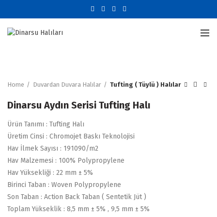
Büyütmek için tıklayın
Home
Duvardan Duvara Halılar
Tufting ( Tüylü ) Halılar
Dinarsu Aydın Serisi Tufting Halı
Ürün Tanımı : Tufting Halı
Üretim Cinsi : Chromojet Baskı Teknolojisi
Hav İlmek Sayısı : 191090/m2
Hav Malzemesi : 100% Polypropylene
Hav Yüksekliği : 22 mm ± 5%
Birinci Taban : Woven Polypropylene
Son Taban : Action Back Taban ( Sentetik Jüt )
Toplam Yükseklik : 8,5 mm ± 5% , 9,5 mm ± 5%