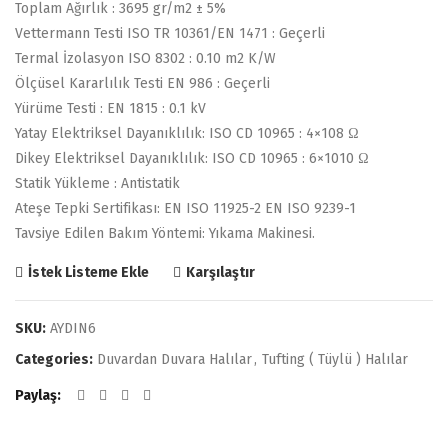
Toplam Ağırlık : 3695 gr/m2 ± 5%
Vettermann Testi ISO TR 10361/EN 1471 : Geçerli
Termal İzolasyon ISO 8302 : 0.10 m2 K/W
Ölçüsel Kararlılık Testi EN 986 : Geçerli
Yürüme Testi : EN 1815 : 0.1 kV
Yatay Elektriksel Dayanıklılık: ISO CD 10965 : 4×108 Ω
Dikey Elektriksel Dayanıklılık: ISO CD 10965 : 6×1010 Ω
Statik Yükleme : Antistatik
Ateşe Tepki Sertifikası: EN ISO 11925-2 EN ISO 9239-1
Tavsiye Edilen Bakım Yöntemi: Yıkama Makinesi.
Karşılaştır
İstek Listeme Ekle
SKU:
AYDIN6
Categories:
Duvardan Duvara Halılar
,
Tufting ( Tüylü ) Halılar
Paylaş