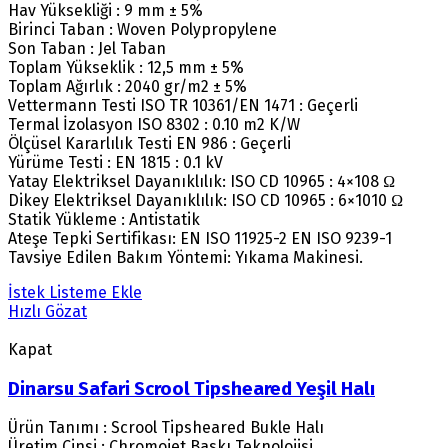
Hav Yüksekliği : 9 mm ± 5%
Birinci Taban : Woven Polypropylene
Son Taban : Jel Taban
Toplam Yükseklik : 12,5 mm ± 5%
Toplam Ağırlık : 2040 gr/m2 ± 5%
Vettermann Testi ISO TR 10361/EN 1471 : Geçerli
Termal İzolasyon ISO 8302 : 0.10 m2 K/W
Ölçüsel Kararlılık Testi EN 986 : Geçerli
Yürüme Testi : EN 1815 : 0.1 kV
Yatay Elektriksel Dayanıklılık: ISO CD 10965 : 4×108 Ω
Dikey Elektriksel Dayanıklılık: ISO CD 10965 : 6×1010 Ω
Statik Yükleme : Antistatik
Ateşe Tepki Sertifikası: EN ISO 11925-2 EN ISO 9239-1
Tavsiye Edilen Bakım Yöntemi: Yıkama Makinesi.
İstek Listeme Ekle
Hızlı Gözat
Kapat
Dinarsu Safari Scrool Tipsheared Yeşil Halı
Ürün Tanımı : Scrool Tipsheared Bukle Halı
Üretim Cinsi : Chromojet Baskı Teknolojisi