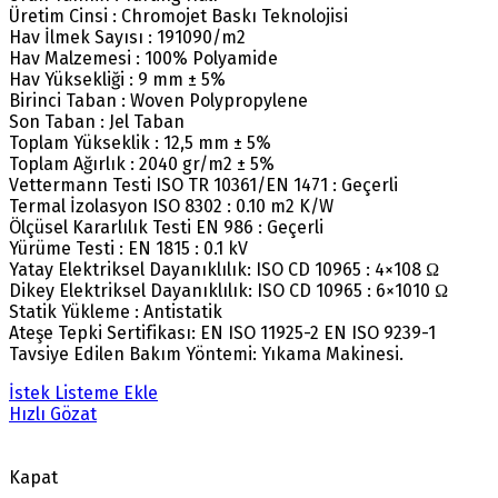
Üretim Cinsi : Chromojet Baskı Teknolojisi
Hav İlmek Sayısı : 191090/m2
Hav Malzemesi : 100% Polyamide
Hav Yüksekliği : 9 mm ± 5%
Birinci Taban : Woven Polypropylene
Son Taban : Jel Taban
Toplam Yükseklik : 12,5 mm ± 5%
Toplam Ağırlık : 2040 gr/m2 ± 5%
Vettermann Testi ISO TR 10361/EN 1471 : Geçerli
Termal İzolasyon ISO 8302 : 0.10 m2 K/W
Ölçüsel Kararlılık Testi EN 986 : Geçerli
Yürüme Testi : EN 1815 : 0.1 kV
Yatay Elektriksel Dayanıklılık: ISO CD 10965 : 4×108 Ω
Dikey Elektriksel Dayanıklılık: ISO CD 10965 : 6×1010 Ω
Statik Yükleme : Antistatik
Ateşe Tepki Sertifikası: EN ISO 11925-2 EN ISO 9239-1
Tavsiye Edilen Bakım Yöntemi: Yıkama Makinesi.
İstek Listeme Ekle
Hızlı Gözat
Kapat