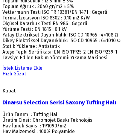
Toplam Yükseklik : 12,5 mm ± 5%
Toplam Ağırlık : 2040 gr/m2 ± 5%
Vettermann Testi ISO TR 10361/EN 1471 : Geçerli
Termal İzolasyon ISO 8302 : 0.10 m2 K/W
Ölçüsel Kararlılık Testi EN 986 : Geçerli
Yürüme Testi : EN 1815 : 0.1 kV
Yatay Elektriksel Dayanıklılık: ISO CD 10965 : 4×108 Ω
Dikey Elektriksel Dayanıklılık: ISO CD 10965 : 6×1010 Ω
Statik Yükleme : Antistatik
Ateşe Tepki Sertifikası: EN ISO 11925-2 EN ISO 9239-1
Tavsiye Edilen Bakım Yöntemi: Yıkama Makinesi.
İstek Listeme Ekle
Hızlı Gözat
Kapat
Dinarsu Selection Serisi Saxony Tufting Halı
Ürün Tanımı : Tufting Halı
Üretim Cinsi : Chromojet Baskı Teknolojisi
Hav İlmek Sayısı : 191090/m2
Hav Malzemesi : 100% Polyamide