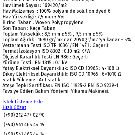
Hav İlmek Sayısı : 169420/m2
Hav Malzemesi : 100% polyamide solution dyed 6
Hav Yüksekliği : 7,5 mm ± 5%
Birinci Taban : Woven Polypropylene
Son Taban : Keçe Taban
Toplam Yükseklik : 8,5 mm ± 5% , 9,5 mm ± 5%
Toplam Ağırlık : 1680 gr/m2 dan 2090gr/m2 ‘ya kadar ± 5%
Vettermann Testi ISO TR 10361/EN 1471 : Geçerli
Termal İzolasyon ISO 8302 : 0.10 m2 K/W
Ölçüsel Kararlılık Testi EN 986 : Geçerli
Yürüme Testi : EN 1815 : 0.1 kV
Yatay Elektriksel Dayanıklılık: ISO CD 10965 : 4×108 Ω
Dikey Elektriksel Dayanıklılık: ISO CD 10965 : 6×1010 Ω
Statik Yükleme : Antistatik
Ateşe Tepki Sertifikası: EN ISO 11925-2 EN ISO 9239-1
Tavsiye Edilen Bakım Yöntemi: Yıkama Makinesi.
İstek Listeme Ekle
Hızlı Gözat
(+90) 212 477 02 90
(+90) 541 465 44 15
(+90) 541 465 44 14