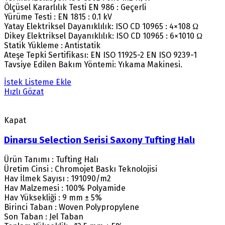
Ölçüsel Kararlılık Testi EN 986 : Geçerli
Yürüme Testi : EN 1815 : 0.1 kV
Yatay Elektriksel Dayanıklılık: ISO CD 10965 : 4×108 Ω
Dikey Elektriksel Dayanıklılık: ISO CD 10965 : 6×1010 Ω
Statik Yükleme : Antistatik
Ateşe Tepki Sertifikası: EN ISO 11925-2 EN ISO 9239-1
Tavsiye Edilen Bakım Yöntemi: Yıkama Makinesi.
İstek Listeme Ekle
Hızlı Gözat
Kapat
Dinarsu Selection Serisi Saxony Tufting Halı
Ürün Tanımı : Tufting Halı
Üretim Cinsi : Chromojet Baskı Teknolojisi
Hav İlmek Sayısı : 191090/m2
Hav Malzemesi : 100% Polyamide
Hav Yüksekliği : 9 mm ± 5%
Birinci Taban : Woven Polypropylene
Son Taban : Jel Taban