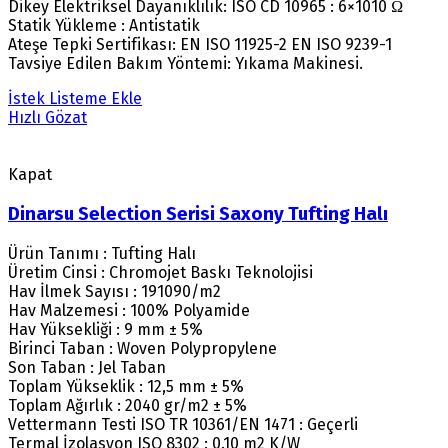
Dikey Elektriksel Dayanıklılık: ISO CD 10965 : 6×1010 Ω
Statik Yükleme : Antistatik
Ateşe Tepki Sertifikası: EN ISO 11925-2 EN ISO 9239-1
Tavsiye Edilen Bakım Yöntemi: Yıkama Makinesi.
İstek Listeme Ekle
Hızlı Gözat
Kapat
Dinarsu Selection Serisi Saxony Tufting Halı
Ürün Tanımı : Tufting Halı
Üretim Cinsi : Chromojet Baskı Teknolojisi
Hav İlmek Sayısı : 191090/m2
Hav Malzemesi : 100% Polyamide
Hav Yüksekliği : 9 mm ± 5%
Birinci Taban : Woven Polypropylene
Son Taban : Jel Taban
Toplam Yükseklik : 12,5 mm ± 5%
Toplam Ağırlık : 2040 gr/m2 ± 5%
Vettermann Testi ISO TR 10361/EN 1471 : Geçerli
Termal İzolasyon ISO 8302 : 0.10 m2 K/W