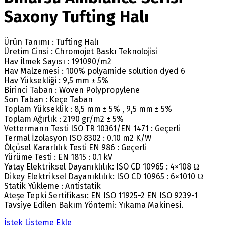
Saxony Tufting Halı
Ürün Tanımı : Tufting Halı
Üretim Cinsi : Chromojet Baskı Teknolojisi
Hav İlmek Sayısı : 191090/m2
Hav Malzemesi : 100% polyamide solution dyed 6
Hav Yüksekliği : 9,5 mm ± 5%
Birinci Taban : Woven Polypropylene
Son Taban : Keçe Taban
Toplam Yükseklik : 8,5 mm ± 5% , 9,5 mm ± 5%
Toplam Ağırlık : 2190 gr/m2 ± 5%
Vettermann Testi ISO TR 10361/EN 1471 : Geçerli
Termal İzolasyon ISO 8302 : 0.10 m2 K/W
Ölçüsel Kararlılık Testi EN 986 : Geçerli
Yürüme Testi : EN 1815 : 0.1 kV
Yatay Elektriksel Dayanıklılık: ISO CD 10965 : 4×108 Ω
Dikey Elektriksel Dayanıklılık: ISO CD 10965 : 6×1010 Ω
Statik Yükleme : Antistatik
Ateşe Tepki Sertifikası: EN ISO 11925-2 EN ISO 9239-1
Tavsiye Edilen Bakım Yöntemi: Yıkama Makinesi.
İstek Listeme Ekle