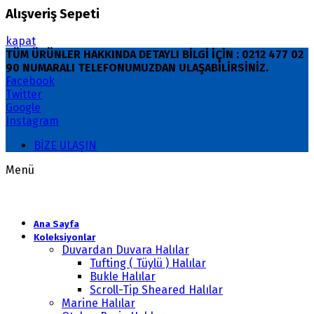
Alışveriş Sepeti
kapat
TÜM ÜRÜNLER HAKKINDA DETAYLI BİLGİ İÇİN : 0212 477 02
90 NUMARALI TELEFONUMUZDAN ULAŞABİLİRSİNİZ.
Facebook
Twitter
Google
Instagram
BİZE ULAŞIN
Menü
Ana Sayfa
Koleksiyonlar
Duvardan Duvara Halılar
Tufting ( Tüylü ) Halılar
Bukle Halılar
Scroll-Tip Sheared Halılar
Marine Halılar