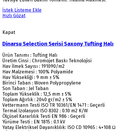
İstek Listeme Ekle
Hızlı Gözat
Kapat
Dinarsu Selection Serisi Saxony Tufting Halı
Ürün Tanımı : Tufting Halı
Üretim Cinsi : Chromojet Baskı Teknolojisi
Hav İlmek Sayısı : 191090/m2
Hav Malzemesi : 100% Polyamide
Hav Yüksekliği : 9 mm ± 5%
Birinci Taban : Woven Polypropylene
Son Taban : Jel Taban
Toplam Yükseklik : 12,5 mm ± 5%
Toplam Ağırlık : 2040 gr/m2 ± 5%
Vettermann Testi ISO TR 10361/EN 1471 : Geçerli
Termal İzolasyon ISO 8302 : 0.10 m2 K/W
Ölçüsel Kararlılık Testi EN 986 : Geçerli
Yürüme Testi : EN 1815 : 0.1 kV
Yatay Elektriksel Dayanıklılık: ISO CD 10965 : 4×108 Ω