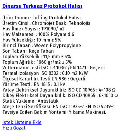
Dinarsu Turkuaz Protokol Halısı
Ürün Tanımı : Tufting Protokol Halısı
Üretim Cinsi : Chromojet Baskı Teknolojisi
Hav İlmek Sayısı : 191090/m2
Hav Malzemesi : 100% Polyamid 6
Hav Yüksekliği : 10 mm ± 5%
Birinci Taban : Woven Polypropylene
Son Taban : Keçe Taban
Toplam Yükseklik : 11,5 mm ± 5%
Toplam Ağırlık : 1660 gr/m2 ± 5%
Vettermann Testi ISO TR 10361/EN 1471 : Geçerli
Termal İzolasyon ISO 8302 : 0.10 m2 K/W
Ölçüsel Kararlılık Testi EN 986 : Geçerli
Yürüme Testi : EN 1815 : 0.1 kV
Yatay Elektriksel Dayanıklılık: ISO CD 10965 : 4×108 Ω
Dikey Elektriksel Dayanıklılık: ISO CD 10965 : 6×1010 Ω
Statik Yükleme : Antistatik
Ateşe Tepki Sertifikası: EN ISO 11925-2 EN ISO 9239-1
Tavsiye Edilen Bakım Yöntemi: Yıkama Makinesi.
İstek Listeme Ekle
Hızlı Gözat