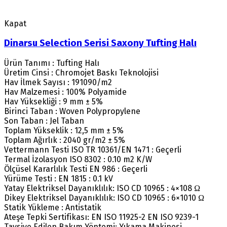
Kapat
Dinarsu Selection Serisi Saxony Tufting Halı
Ürün Tanımı : Tufting Halı
Üretim Cinsi : Chromojet Baskı Teknolojisi
Hav İlmek Sayısı : 191090/m2
Hav Malzemesi : 100% Polyamide
Hav Yüksekliği : 9 mm ± 5%
Birinci Taban : Woven Polypropylene
Son Taban : Jel Taban
Toplam Yükseklik : 12,5 mm ± 5%
Toplam Ağırlık : 2040 gr/m2 ± 5%
Vettermann Testi ISO TR 10361/EN 1471 : Geçerli
Termal İzolasyon ISO 8302 : 0.10 m2 K/W
Ölçüsel Kararlılık Testi EN 986 : Geçerli
Yürüme Testi : EN 1815 : 0.1 kV
Yatay Elektriksel Dayanıklılık: ISO CD 10965 : 4×108 Ω
Dikey Elektriksel Dayanıklılık: ISO CD 10965 : 6×1010 Ω
Statik Yükleme : Antistatik
Ateşe Tepki Sertifikası: EN ISO 11925-2 EN ISO 9239-1
Tavsiye Edilen Bakım Yöntemi: Yıkama Makinesi.