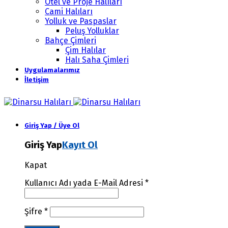
Otel ve Proje Halıları
Cami Halıları
Yolluk ve Paspaslar
Peluş Yolluklar
Bahçe Çimleri
Çim Halılar
Halı Saha Çimleri
Uygulamalarımız
İletişim
Giriş Yap / Üye Ol
Giriş Yap
Kayıt Ol
Kapat
Kullanıcı Adı yada E-Mail Adresi
*
Şifre
*