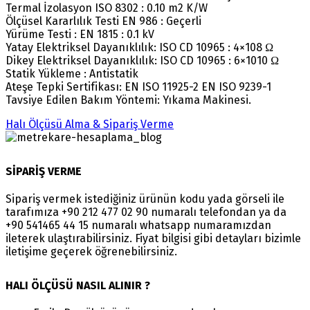
Termal İzolasyon ISO 8302 : 0.10 m2 K/W
Ölçüsel Kararlılık Testi EN 986 : Geçerli
Yürüme Testi : EN 1815 : 0.1 kV
Yatay Elektriksel Dayanıklılık: ISO CD 10965 : 4×108 Ω
Dikey Elektriksel Dayanıklılık: ISO CD 10965 : 6×1010 Ω
Statik Yükleme : Antistatik
Ateşe Tepki Sertifikası: EN ISO 11925-2 EN ISO 9239-1
Tavsiye Edilen Bakım Yöntemi: Yıkama Makinesi.
Halı Ölçüsü Alma & Sipariş Verme
SİPARİŞ VERME
Sipariş vermek istediğiniz ürünün kodu yada görseli ile
tarafımıza +90 212 477 02 90 numaralı telefondan ya da
+90 541465 44 15 numaralı whatsapp numaramızdan
ileterek ulaştırabilirsiniz. Fiyat bilgisi gibi detayları bizimle
iletişime geçerek öğrenebilirsiniz.
HALI ÖLÇÜSÜ NASIL ALINIR ?