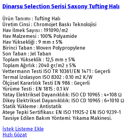
Dinarsu Selection Serisi Saxony Tufting Halı
Ürün Tanımı : Tufting Halı
Üretim Cinsi : Chromojet Baskı Teknolojisi
Hav İlmek Sayısı : 191090/m2
Hav Malzemesi : 100% Polyamide
Hav Yüksekliği : 9 mm ± 5%
Birinci Taban : Woven Polypropylene
Son Taban : Jel Taban
Toplam Yükseklik : 12,5 mm ± 5%
Toplam Ağırlık : 2040 gr/m2 ± 5%
Vettermann Testi ISO TR 10361/EN 1471 : Geçerli
Termal İzolasyon ISO 8302 : 0.10 m2 K/W
Ölçüsel Kararlılık Testi EN 986 : Geçerli
Yürüme Testi : EN 1815 : 0.1 kV
Yatay Elektriksel Dayanıklılık: ISO CD 10965 : 4×108 Ω
Dikey Elektriksel Dayanıklılık: ISO CD 10965 : 6×1010 Ω
Statik Yükleme : Antistatik
Ateşe Tepki Sertifikası: EN ISO 11925-2 EN ISO 9239-1
Tavsiye Edilen Bakım Yöntemi: Yıkama Makinesi.
İstek Listeme Ekle
Hızlı Gözat