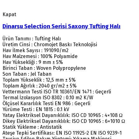
Kapat
Dinarsu Selection Serisi Saxony Tufting Halı
Ürün Tanımı : Tufting Halı
Üretim Cinsi : Chromojet Baskı Teknolojisi
Hav İlmek Sayısı : 191090/m2
Hav Malzemesi : 100% Polyamide
Hav Yüksekliği : 9 mm ± 5%
Birinci Taban : Woven Polypropylene
Son Taban : Jel Taban
Toplam Yükseklik : 12,5 mm ± 5%
Toplam Ağırlık : 2040 gr/m2 ± 5%
Vettermann Testi ISO TR 10361/EN 1471 : Geçerli
Termal İzolasyon ISO 8302 : 0.10 m2 K/W
Ölçüsel Kararlılık Testi EN 986 : Geçerli
Yürüme Testi : EN 1815 : 0.1 kV
Yatay Elektriksel Dayanıklılık: ISO CD 10965 : 4×108 Ω
Dikey Elektriksel Dayanıklılık: ISO CD 10965 : 6×1010 Ω
Statik Yükleme : Antistatik
Ateşe Tepki Sertifikası: EN ISO 11925-2 EN ISO 9239-1
Tavsiye Edilen Bakım Yöntemi: Yıkama Makinesi.