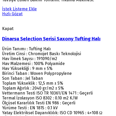
İstek Listeme Ekle
Hızlı Gözat
Kapat
Dinarsu Selection Serisi Saxony Tufting Halı
Ürün Tanımı : Tufting Halı
Üretim Cinsi : Chromojet Baskı Teknolojisi
Hav İlmek Sayısı : 191090/m2
Hav Malzemesi : 100% Polyamide
Hav Yüksekliği : 9 mm ± 5%
Birinci Taban : Woven Polypropylene
Son Taban : Jel Taban
Toplam Yükseklik : 12,5 mm ± 5%
Toplam Ağırlık : 2040 gr/m2 ± 5%
Vettermann Testi ISO TR 10361/EN 1471 : Geçerli
Termal İzolasyon ISO 8302 : 0.10 m2 K/W
Ölçüsel Kararlılık Testi EN 986 : Geçerli
Yürüme Testi : EN 1815 : 0.1 kV
Yatay Elektriksel Dayanıklılık: ISO CD 10965 : 4×108 Ω