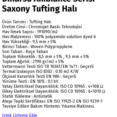
Saxony Tufting Halı
Ürün Tanımı : Tufting Halı
Üretim Cinsi : Chromojet Baskı Teknolojisi
Hav İlmek Sayısı : 191090/m2
Hav Malzemesi : 100% polyamide solution dyed 6
Hav Yüksekliği : 9,5 mm ± 5%
Birinci Taban : Woven Polypropylene
Son Taban : Keçe Taban
Toplam Yükseklik : 8,5 mm ± 5% , 9,5 mm ± 5%
Toplam Ağırlık : 2190 gr/m2 ± 5%
Vettermann Testi ISO TR 10361/EN 1471 : Geçerli
Termal İzolasyon ISO 8302 : 0.10 m2 K/W
Ölçüsel Kararlılık Testi EN 986 : Geçerli
Yürüme Testi : EN 1815 : 0.1 kV
Yatay Elektriksel Dayanıklılık: ISO CD 10965 : 4×108 Ω
Dikey Elektriksel Dayanıklılık: ISO CD 10965 : 6×1010 Ω
Statik Yükleme : Antistatik
Ateşe Tepki Sertifikası: EN ISO 11925-2 EN ISO 9239-1
Tavsiye Edilen Bakım Yöntemi: Yıkama Makinesi.
İstek Listeme Ekle