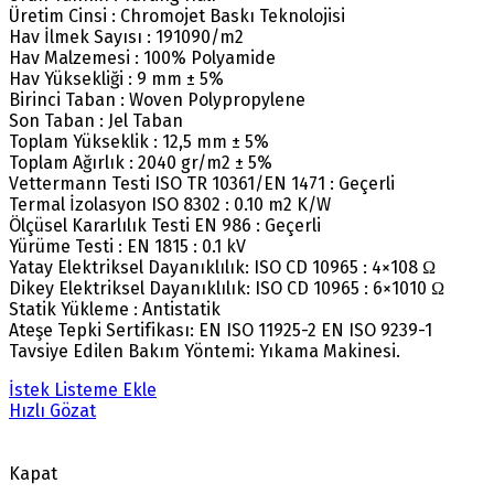
Üretim Cinsi : Chromojet Baskı Teknolojisi
Hav İlmek Sayısı : 191090/m2
Hav Malzemesi : 100% Polyamide
Hav Yüksekliği : 9 mm ± 5%
Birinci Taban : Woven Polypropylene
Son Taban : Jel Taban
Toplam Yükseklik : 12,5 mm ± 5%
Toplam Ağırlık : 2040 gr/m2 ± 5%
Vettermann Testi ISO TR 10361/EN 1471 : Geçerli
Termal İzolasyon ISO 8302 : 0.10 m2 K/W
Ölçüsel Kararlılık Testi EN 986 : Geçerli
Yürüme Testi : EN 1815 : 0.1 kV
Yatay Elektriksel Dayanıklılık: ISO CD 10965 : 4×108 Ω
Dikey Elektriksel Dayanıklılık: ISO CD 10965 : 6×1010 Ω
Statik Yükleme : Antistatik
Ateşe Tepki Sertifikası: EN ISO 11925-2 EN ISO 9239-1
Tavsiye Edilen Bakım Yöntemi: Yıkama Makinesi.
İstek Listeme Ekle
Hızlı Gözat
Kapat