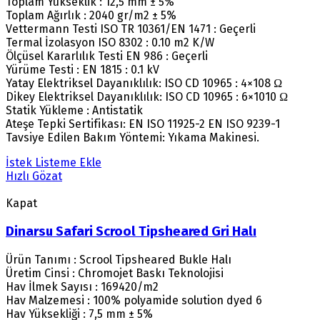
Toplam Yükseklik : 12,5 mm ± 5%
Toplam Ağırlık : 2040 gr/m2 ± 5%
Vettermann Testi ISO TR 10361/EN 1471 : Geçerli
Termal İzolasyon ISO 8302 : 0.10 m2 K/W
Ölçüsel Kararlılık Testi EN 986 : Geçerli
Yürüme Testi : EN 1815 : 0.1 kV
Yatay Elektriksel Dayanıklılık: ISO CD 10965 : 4×108 Ω
Dikey Elektriksel Dayanıklılık: ISO CD 10965 : 6×1010 Ω
Statik Yükleme : Antistatik
Ateşe Tepki Sertifikası: EN ISO 11925-2 EN ISO 9239-1
Tavsiye Edilen Bakım Yöntemi: Yıkama Makinesi.
İstek Listeme Ekle
Hızlı Gözat
Kapat
Dinarsu Safari Scrool Tipsheared Gri Halı
Ürün Tanımı : Scrool Tipsheared Bukle Halı
Üretim Cinsi : Chromojet Baskı Teknolojisi
Hav İlmek Sayısı : 169420/m2
Hav Malzemesi : 100% polyamide solution dyed 6
Hav Yüksekliği : 7,5 mm ± 5%