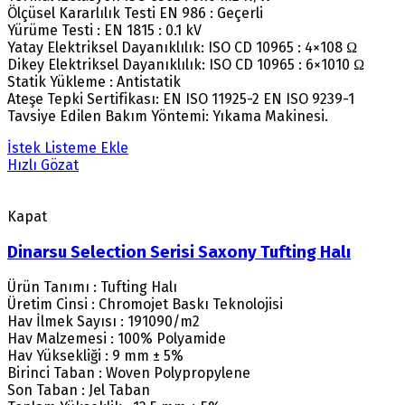
Ölçüsel Kararlılık Testi EN 986 : Geçerli
Yürüme Testi : EN 1815 : 0.1 kV
Yatay Elektriksel Dayanıklılık: ISO CD 10965 : 4×108 Ω
Dikey Elektriksel Dayanıklılık: ISO CD 10965 : 6×1010 Ω
Statik Yükleme : Antistatik
Ateşe Tepki Sertifikası: EN ISO 11925-2 EN ISO 9239-1
Tavsiye Edilen Bakım Yöntemi: Yıkama Makinesi.
İstek Listeme Ekle
Hızlı Gözat
Kapat
Dinarsu Selection Serisi Saxony Tufting Halı
Ürün Tanımı : Tufting Halı
Üretim Cinsi : Chromojet Baskı Teknolojisi
Hav İlmek Sayısı : 191090/m2
Hav Malzemesi : 100% Polyamide
Hav Yüksekliği : 9 mm ± 5%
Birinci Taban : Woven Polypropylene
Son Taban : Jel Taban