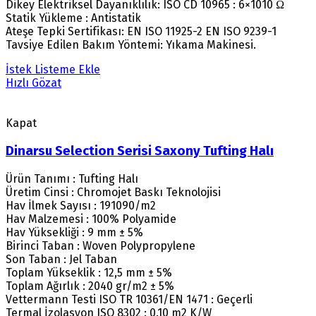
Dikey Elektriksel Dayanıklılık: ISO CD 10965 : 6×1010 Ω
Statik Yükleme : Antistatik
Ateşe Tepki Sertifikası: EN ISO 11925-2 EN ISO 9239-1
Tavsiye Edilen Bakım Yöntemi: Yıkama Makinesi.
İstek Listeme Ekle
Hızlı Gözat
Kapat
Dinarsu Selection Serisi Saxony Tufting Halı
Ürün Tanımı : Tufting Halı
Üretim Cinsi : Chromojet Baskı Teknolojisi
Hav İlmek Sayısı : 191090/m2
Hav Malzemesi : 100% Polyamide
Hav Yüksekliği : 9 mm ± 5%
Birinci Taban : Woven Polypropylene
Son Taban : Jel Taban
Toplam Yükseklik : 12,5 mm ± 5%
Toplam Ağırlık : 2040 gr/m2 ± 5%
Vettermann Testi ISO TR 10361/EN 1471 : Geçerli
Termal İzolasyon ISO 8302 : 0.10 m2 K/W