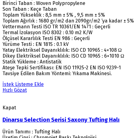
Birinci Taban : Woven Polypropylene
Son Taban : Keçe Taban
Toplam Yükseklik : 8,5 mm ± 5% , 9,5 mm ± 5%
Toplam Ağırlık : 1680 gr/m2 dan 2090gr/m2 ‘ya kadar ± 5%
Vettermann Testi ISO TR 10361/EN 1471 : Geçerli
Termal İzolasyon ISO 8302 : 0.10 m2 K/W
Ölçüsel Kararlılık Testi EN 986 : Geçerli
Yürüme Testi : EN 1815 : 0.1 kV
Yatay Elektriksel Dayanıklılık: ISO CD 10965 : 4×108 Ω
Dikey Elektriksel Dayanıklılık: ISO CD 10965 : 6×1010 Ω
Statik Yükleme : Antistatik
Ateşe Tepki Sertifikası: EN ISO 11925-2 EN ISO 9239-1
Tavsiye Edilen Bakım Yöntemi: Yıkama Makinesi.
İstek Listeme Ekle
Hızlı Gözat
Kapat
Dinarsu Selection Serisi Saxony Tufting Halı
Ürün Tanımı : Tufting Halı
Üretim Cinsi : Chromojet Baskı Teknolojisi