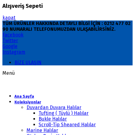
Alışveriş Sepeti
kapat
TÜM ÜRÜNLER HAKKINDA DETAYLI BİLGİ İÇİN : 0212 477 02
90 NUMARALI TELEFONUMUZDAN ULAŞABİLİRSİNİZ.
Facebook
Twitter
Google
Instagram
BİZE ULAŞIN
Menü
Ana Sayfa
Koleksiyonlar
Duvardan Duvara Halılar
Tufting ( Tüylü ) Halılar
Bukle Halılar
Scroll-Tip Sheared Halılar
Marine Halılar