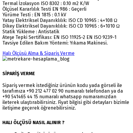
Termal İzolasyon ISO 8302 : 0.10 m2 K/W
Ölçüsel Kararlılık Testi EN 986 : Geçerli
Yürüme Testi : EN 1815 : 0.1 kV
Yatay Elektriksel Dayanıklılık: ISO CD 10965 : 4×108 Ω
Dikey Elektriksel Dayanıklılık: ISO CD 10965 : 6×1010 Ω
Statik Yükleme : Antistatik
Ateşe Tepki Sertifikası: EN ISO 11925-2 EN ISO 9239-1
Tavsiye Edilen Bakım Yöntemi: Yıkama Makinesi.
Halı Ölçüsü Alma & Sipariş Verme
SİPARİŞ VERME
Sipariş vermek istediğiniz ürünün kodu yada görseli ile
tarafımıza +90 212 477 02 90 numaralı telefondan ya da
+90 541465 44 15 numaralı whatsapp numaramızdan
ileterek ulaştırabilirsiniz. Fiyat bilgisi gibi detayları bizimle
iletişime geçerek öğrenebilirsiniz.
HALI ÖLÇÜSÜ NASIL ALINIR ?