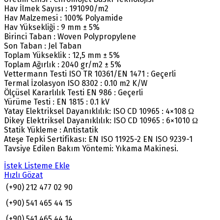
Hav İlmek Sayısı : 191090/m2
Hav Malzemesi : 100% Polyamide
Hav Yüksekliği : 9 mm ± 5%
Birinci Taban : Woven Polypropylene
Son Taban : Jel Taban
Toplam Yükseklik : 12,5 mm ± 5%
Toplam Ağırlık : 2040 gr/m2 ± 5%
Vettermann Testi ISO TR 10361/EN 1471 : Geçerli
Termal İzolasyon ISO 8302 : 0.10 m2 K/W
Ölçüsel Kararlılık Testi EN 986 : Geçerli
Yürüme Testi : EN 1815 : 0.1 kV
Yatay Elektriksel Dayanıklılık: ISO CD 10965 : 4×108 Ω
Dikey Elektriksel Dayanıklılık: ISO CD 10965 : 6×1010 Ω
Statik Yükleme : Antistatik
Ateşe Tepki Sertifikası: EN ISO 11925-2 EN ISO 9239-1
Tavsiye Edilen Bakım Yöntemi: Yıkama Makinesi.
İstek Listeme Ekle
Hızlı Gözat
(+90) 212 477 02 90
(+90) 541 465 44 15
(+90) 541 465 44 14