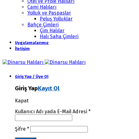
Otel ve Proje Halıları
Cami Halıları
Yolluk ve Paspaslar
Peluş Yolluklar
Bahçe Çimleri
Çim Halılar
Halı Saha Çimleri
Uygulamalarımız
İletişim
Giriş Yap / Üye Ol
Giriş Yap
Kayıt Ol
Kapat
Kullanıcı Adı yada E-Mail Adresi
*
Şifre
*