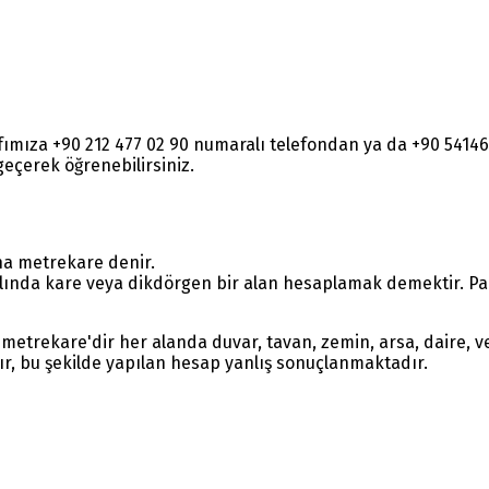
rafımıza +90 212 477 02 90 numaralı telefondan ya da +90 54
e geçerek öğrenebilirsiniz.
na metrekare denir.
lında kare veya dikdörgen bir alan hesaplamak demektir. Parç
metrekare'dir her alanda duvar, tavan, zemin, arsa, daire, ve
ır, bu şekilde yapılan hesap yanlış sonuçlanmaktadır.