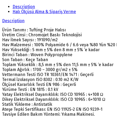
Description
Halı Ölçüsü Alma & Sipariş Verme
Description
Ürün Tanımı : Tufting Proje Halısı
Üretim Cinsi : Chromojet Baskı Teknolojisi
Hav İlmek Sayısı : 191090/m2
Hav Malzemesi : 100% Polyamide 6 / 6.6 veya %80 Yün %20
Hav Yüksekliği : 5 mm ± 5% den 8 mm ± 5% ‘e kadar
Birinci Taban : Woven Polypropylene
Son Taban : Keçe Taban
Toplam Yükseklik : 8,5 mm ± 5% den 11,5 mm ± 5% ‘e kadar
Toplam Ağırlık : 1700 – 3000 gr/m2 ± 5%
Vettermann Testi ISO TR 10361/EN 1471 : Geçerli
Termal İzolasyon ISO 8302 : 0.10 m2 K/W
Ölçüsel Kararlılık Testi EN 986 : Geçerli
Yürüme Testi : EN 1815 : 0.1 kV
Yatay Elektriksel Dayanıklılık: ISO CD 10965 : 4×108 Ω
Dikey Elektriksel Dayanıklılık: ISO CD 10965 : 6×1010 Ω
Statik Yükleme : Antistatik
Ateşe Tepki Sertifikası: EN ISO 11925-2 EN ISO 9239-1
Tavsiye Edilen Bakım Yöntemi: Yıkama Makinesi.