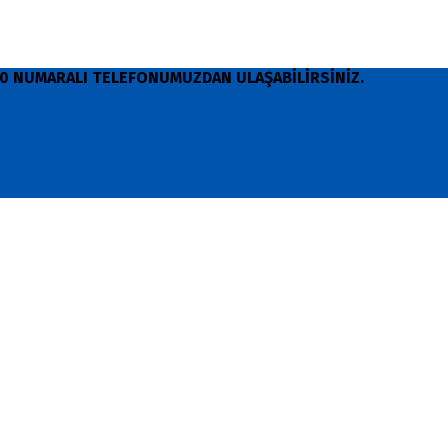
 90 NUMARALI TELEFONUMUZDAN ULAŞABİLİRSİNİZ.