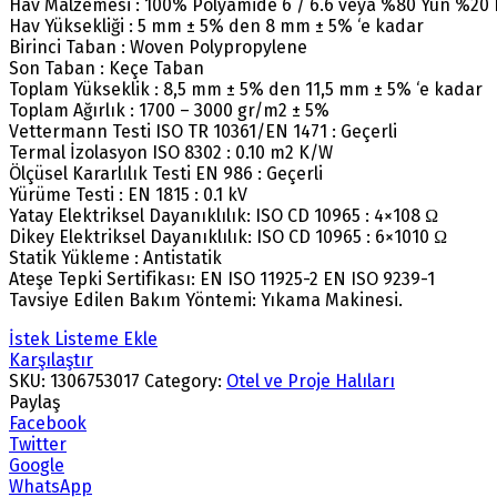
Hav Malzemesi : 100% Polyamide 6 / 6.6 veya %80 Yün %20
Hav Yüksekliği : 5 mm ± 5% den 8 mm ± 5% ‘e kadar
Birinci Taban : Woven Polypropylene
Son Taban : Keçe Taban
Toplam Yükseklik : 8,5 mm ± 5% den 11,5 mm ± 5% ‘e kadar
Toplam Ağırlık : 1700 – 3000 gr/m2 ± 5%
Vettermann Testi ISO TR 10361/EN 1471 : Geçerli
Termal İzolasyon ISO 8302 : 0.10 m2 K/W
Ölçüsel Kararlılık Testi EN 986 : Geçerli
Yürüme Testi : EN 1815 : 0.1 kV
Yatay Elektriksel Dayanıklılık: ISO CD 10965 : 4×108 Ω
Dikey Elektriksel Dayanıklılık: ISO CD 10965 : 6×1010 Ω
Statik Yükleme : Antistatik
Ateşe Tepki Sertifikası: EN ISO 11925-2 EN ISO 9239-1
Tavsiye Edilen Bakım Yöntemi: Yıkama Makinesi.
İstek Listeme Ekle
Karşılaştır
SKU:
1306753017
Category:
Otel ve Proje Halıları
Paylaş
Facebook
Twitter
Google
WhatsApp