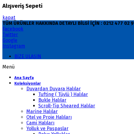
Alışveriş Sepeti
kapat
TÜM ÜRÜNLER HAKKINDA DETAYLI BİLGİ İÇİN : 0212 477 02
Facebook
Twitter
Google
Instagram
BİZE ULAŞIN
Menü
Ana Sayfa
Koleksiyonlar
Duvardan Duvara Halılar
Tufting ( Tüylü ) Halılar
Bukle Halılar
Scroll-Tip Sheared Halılar
Marine Halılar
Otel ve Proje Halıları
Cami Halıları
Yolluk ve Paspaslar