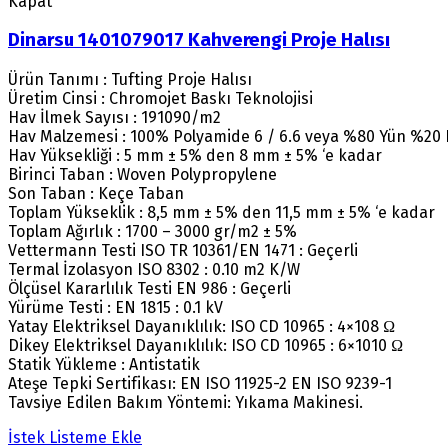
Kapat
Dinarsu 1401079017 Kahverengi Proje Halısı
Ürün Tanımı : Tufting Proje Halısı
Üretim Cinsi : Chromojet Baskı Teknolojisi
Hav İlmek Sayısı : 191090/m2
Hav Malzemesi : 100% Polyamide 6 / 6.6 veya %80 Yün %20
Hav Yüksekliği : 5 mm ± 5% den 8 mm ± 5% ‘e kadar
Birinci Taban : Woven Polypropylene
Son Taban : Keçe Taban
Toplam Yükseklik : 8,5 mm ± 5% den 11,5 mm ± 5% ‘e kadar
Toplam Ağırlık : 1700 – 3000 gr/m2 ± 5%
Vettermann Testi ISO TR 10361/EN 1471 : Geçerli
Termal İzolasyon ISO 8302 : 0.10 m2 K/W
Ölçüsel Kararlılık Testi EN 986 : Geçerli
Yürüme Testi : EN 1815 : 0.1 kV
Yatay Elektriksel Dayanıklılık: ISO CD 10965 : 4×108 Ω
Dikey Elektriksel Dayanıklılık: ISO CD 10965 : 6×1010 Ω
Statik Yükleme : Antistatik
Ateşe Tepki Sertifikası: EN ISO 11925-2 EN ISO 9239-1
Tavsiye Edilen Bakım Yöntemi: Yıkama Makinesi.
İstek Listeme Ekle