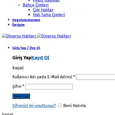
Peluş Yolluklar
Bahçe Çimleri
Çim Halılar
Halı Saha Çimleri
Uygulamalarımız
İletişim
Giriş Yap / Üye Ol
Giriş Yap
Kayıt Ol
Kapat
Kullanıcı Adı yada E-Mail Adresi
*
Şifre
*
Şifrenizi mi unuttunuz?
Beni Hatırla
kapat