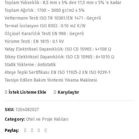
Toplam Yükseklik : 8,5 mm ± 5% den 11,5 mm ± 5% ‘e kadar
Toplam Ağırlık : 1700 – 3000 gr/m2 ± 5%
Vettermann Testi ISO TR 10361/EN 1471 : Geçerli
Termal İzolasyon ISO 8302 : 0.10 m2 K/W
Ölçüsel Kararlılık Testi EN 986 : Geçerli
Yürüme Testi : EN 1815 : 0.1 kV
Yatay Elektriksel Dayanıklılık: ISO CD 10965 : 4×108 Ω
Dikey Elektriksel Dayanıklılık: ISO CD 10965 : 6×1010 Ω
Statik Yükleme : Antistatik
Ateşe Tepki Sertifikası: EN ISO 11925-2 EN ISO 9239-1
Tavsiye Edilen Bakım Yöntemi: Yıkama Makinesi.
Karşılaştır
İstek Listeme Ekle
SKU:
1204082027
Category:
Otel ve Proje Halıları
Paylaş