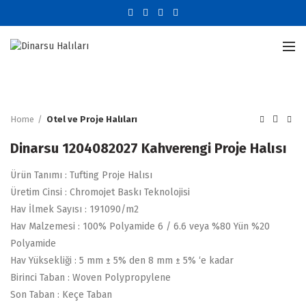
Büyütmek için tıklayın
Home
Otel ve Proje Halıları
Dinarsu 1204082027 Kahverengi Proje Halısı
Ürün Tanımı : Tufting Proje Halısı
Üretim Cinsi : Chromojet Baskı Teknolojisi
Hav İlmek Sayısı : 191090/m2
Hav Malzemesi : 100% Polyamide 6 / 6.6 veya %80 Yün %20
Polyamide
Hav Yüksekliği : 5 mm ± 5% den 8 mm ± 5% ‘e kadar
Birinci Taban : Woven Polypropylene
Son Taban : Keçe Taban