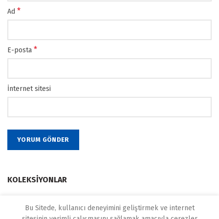
*
Ad
*
E-posta
İnternet sitesi
KOLEKSIYONLAR
Kategori yok
Bu Sitede, kullanıcı deneyimini geliştirmek ve internet
sitesinin verimli çalışmasını sağlamak amacıyla çerezler