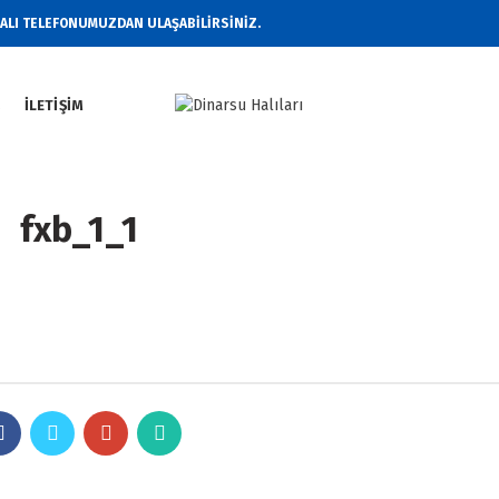
RALI TELEFONUMUZDAN ULAŞABİLİRSİNİZ.
Z
İLETIŞIM
fxb_1_1