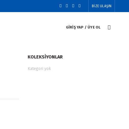
BİZE ULAŞIN
GIRIŞ YAP / ÜYE OL
KOLEKSIYONLAR
Kategori yok