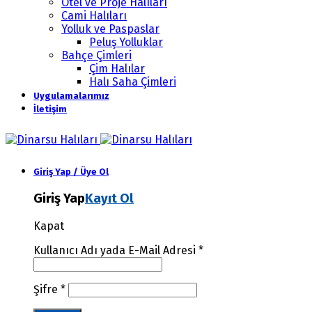
Otel ve Proje Halıları
Cami Halıları
Yolluk ve Paspaslar
Peluş Yolluklar
Bahçe Çimleri
Çim Halılar
Halı Saha Çimleri
Uygulamalarımız
İletişim
Giriş Yap / Üye Ol
Giriş Yap
Kayıt Ol
Kapat
Kullanıcı Adı yada E-Mail Adresi
*
Şifre
*