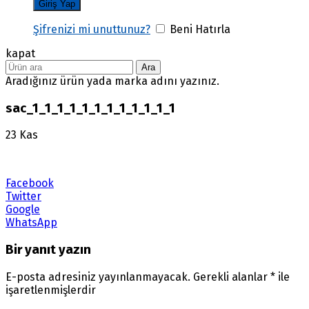
Şifrenizi mi unuttunuz?
Beni Hatırla
kapat
Ara
Aradığınız ürün yada marka adını yazınız.
sac_1_1_1_1_1_1_1_1_1_1_1_1
23
Kas
Facebook
Twitter
Google
WhatsApp
Bir yanıt yazın
E-posta adresiniz yayınlanmayacak.
Gerekli alanlar
*
ile
işaretlenmişlerdir