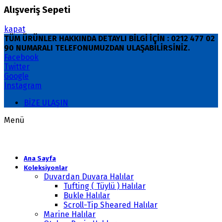
Alışveriş Sepeti
kapat
TÜM ÜRÜNLER HAKKINDA DETAYLI BİLGİ İÇİN : 0212 477 02
90 NUMARALI TELEFONUMUZDAN ULAŞABİLİRSİNİZ.
Facebook
Twitter
Google
Instagram
BİZE ULAŞIN
Menü
Ana Sayfa
Koleksiyonlar
Duvardan Duvara Halılar
Tufting ( Tüylü ) Halılar
Bukle Halılar
Scroll-Tip Sheared Halılar
Marine Halılar