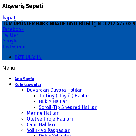
Alışveriş Sepeti
kapat
TÜM ÜRÜNLER HAKKINDA DETAYLI BİLGİ İÇİN : 0212 477 02
Facebook
Twitter
Google
Instagram
BİZE ULAŞIN
Menü
Ana Sayfa
Koleksiyonlar
Duvardan Duvara Halılar
Tufting ( Tüylü ) Halılar
Bukle Halılar
Scroll-Tip Sheared Halılar
Marine Halılar
Otel ve Proje Halıları
Cami Halıları
Yolluk ve Paspaslar