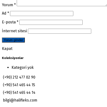
Yorum
*
Ad
*
E-posta
*
İnternet sitesi
Kapat
Koleksiyonlar
Kategori yok
(+90) 212 477 02 90
(+90) 541 465 44 15
(+90) 541 465 44 14
bilgi@halifleks.com