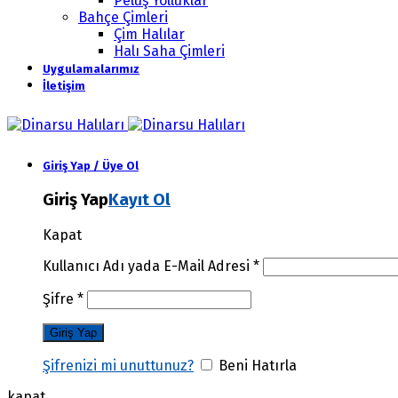
Peluş Yolluklar
Bahçe Çimleri
Çim Halılar
Halı Saha Çimleri
Uygulamalarımız
İletişim
Giriş Yap / Üye Ol
Giriş Yap
Kayıt Ol
Kapat
Kullanıcı Adı yada E-Mail Adresi
*
Şifre
*
Şifrenizi mi unuttunuz?
Beni Hatırla
kapat