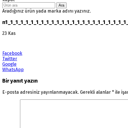
Ara
Aradığınız ürün yada marka adını yazınız.
n1_1_1_1_1_1_1_1_1_1_1_1_1_1_1_1_1_1_1_1_1_1_1_1
23
Kas
Facebook
Twitter
Google
WhatsApp
Bir yanıt yazın
E-posta adresiniz yayınlanmayacak.
Gerekli alanlar
*
ile iş