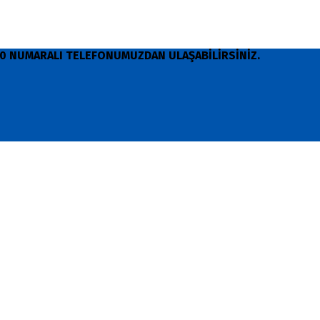
 90 NUMARALI TELEFONUMUZDAN ULAŞABİLİRSİNİZ.