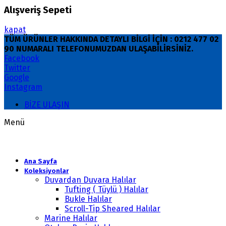
Alışveriş Sepeti
kapat
TÜM ÜRÜNLER HAKKINDA DETAYLI BİLGİ İÇİN : 0212 477 02
90 NUMARALI TELEFONUMUZDAN ULAŞABİLİRSİNİZ.
Facebook
Twitter
Google
Instagram
BİZE ULAŞIN
Menü
Ana Sayfa
Koleksiyonlar
Duvardan Duvara Halılar
Tufting ( Tüylü ) Halılar
Bukle Halılar
Scroll-Tip Sheared Halılar
Marine Halılar