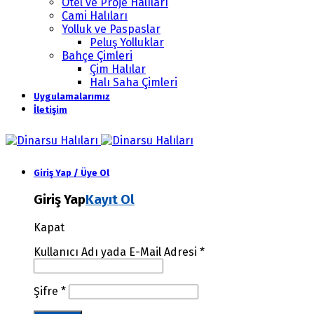
Otel ve Proje Halıları
Cami Halıları
Yolluk ve Paspaslar
Peluş Yolluklar
Bahçe Çimleri
Çim Halılar
Halı Saha Çimleri
Uygulamalarımız
İletişim
Giriş Yap / Üye Ol
Giriş Yap
Kayıt Ol
Kapat
Kullanıcı Adı yada E-Mail Adresi
*
Şifre
*