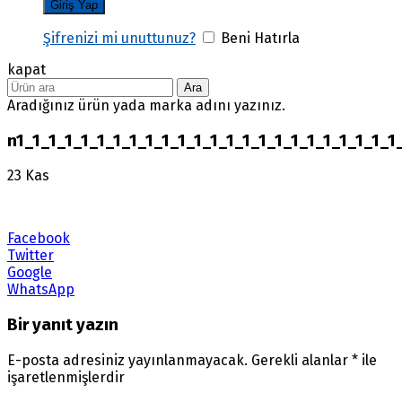
Şifrenizi mi unuttunuz?
Beni Hatırla
kapat
Ara
Aradığınız ürün yada marka adını yazınız.
n1_1_1_1_1_1_1_1_1_1_1_1_1_1_1_1_1_1_1_1_1_1_1_1
23
Kas
Facebook
Twitter
Google
WhatsApp
Bir yanıt yazın
E-posta adresiniz yayınlanmayacak.
Gerekli alanlar
*
ile
işaretlenmişlerdir