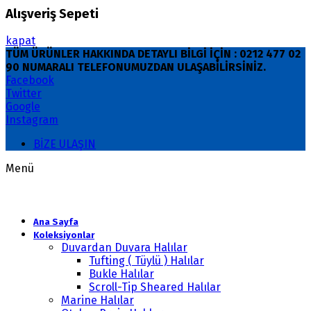
Alışveriş Sepeti
kapat
TÜM ÜRÜNLER HAKKINDA DETAYLI BİLGİ İÇİN : 0212 477 02
90 NUMARALI TELEFONUMUZDAN ULAŞABİLİRSİNİZ.
Facebook
Twitter
Google
Instagram
BİZE ULAŞIN
Menü
Ana Sayfa
Koleksiyonlar
Duvardan Duvara Halılar
Tufting ( Tüylü ) Halılar
Bukle Halılar
Scroll-Tip Sheared Halılar
Marine Halılar