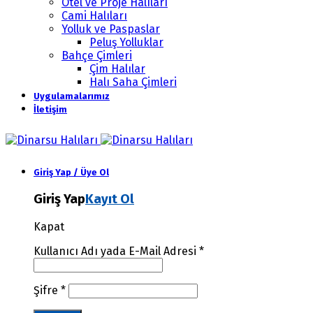
Otel ve Proje Halıları
Cami Halıları
Yolluk ve Paspaslar
Peluş Yolluklar
Bahçe Çimleri
Çim Halılar
Halı Saha Çimleri
Uygulamalarımız
İletişim
Giriş Yap / Üye Ol
Giriş Yap
Kayıt Ol
Kapat
Kullanıcı Adı yada E-Mail Adresi
*
Şifre
*