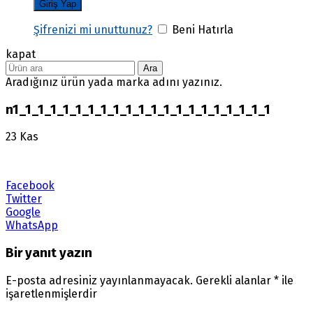
Şifrenizi mi unuttunuz?
Beni Hatırla
kapat
Ara
Aradığınız ürün yada marka adını yazınız.
n1_1_1_1_1_1_1_1_1_1_1_1_1_1_1_1_1_1_1_1_1
23
Kas
Facebook
Twitter
Google
WhatsApp
Bir yanıt yazın
E-posta adresiniz yayınlanmayacak.
Gerekli alanlar
*
ile
işaretlenmişlerdir