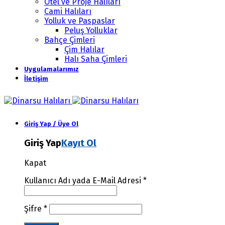
Otel ve Proje Halıları
Cami Halıları
Yolluk ve Paspaslar
Peluş Yolluklar
Bahçe Çimleri
Çim Halılar
Halı Saha Çimleri
Uygulamalarımız
İletişim
Giriş Yap / Üye Ol
Giriş Yap
Kayıt Ol
Kapat
Kullanıcı Adı yada E-Mail Adresi
*
Şifre
*