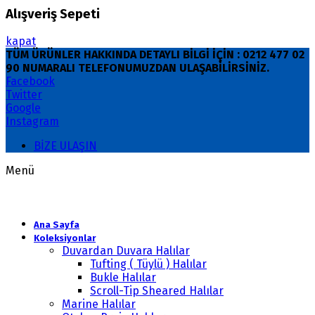
Alışveriş Sepeti
kapat
TÜM ÜRÜNLER HAKKINDA DETAYLI BİLGİ İÇİN : 0212 477 02
90 NUMARALI TELEFONUMUZDAN ULAŞABİLİRSİNİZ.
Facebook
Twitter
Google
Instagram
BİZE ULAŞIN
Menü
Ana Sayfa
Koleksiyonlar
Duvardan Duvara Halılar
Tufting ( Tüylü ) Halılar
Bukle Halılar
Scroll-Tip Sheared Halılar
Marine Halılar