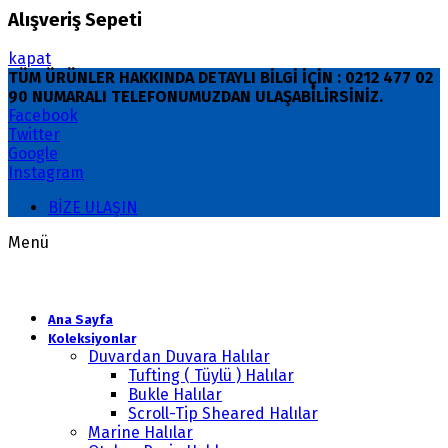
Alışveriş Sepeti
kapat
TÜM ÜRÜNLER HAKKINDA DETAYLI BİLGİ İÇİN : 0212 477 02
90 NUMARALI TELEFONUMUZDAN ULAŞABİLİRSİNİZ.
Facebook
Twitter
Google
Instagram
BİZE ULAŞIN
Menü
Ana Sayfa
Koleksiyonlar
Duvardan Duvara Halılar
Tufting ( Tüylü ) Halılar
Bukle Halılar
Scroll-Tip Sheared Halılar
Marine Halılar