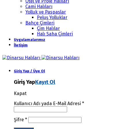
Otel ve Proje Halıları
Cami Halıları
Yolluk ve Paspaslar
Peluş Yolluklar
Bahçe Çimleri
Çim Halılar
Halı Saha Çimleri
Uygulamalarımız
İletişim
Giriş Yap / Üye Ol
Giriş Yap
Kayıt Ol
Kapat
Kullanıcı Adı yada E-Mail Adresi
*
Şifre
*