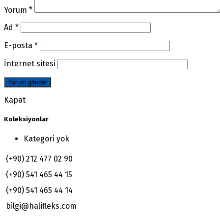
Yorum
*
Ad
*
E-posta
*
İnternet sitesi
Kapat
Koleksiyonlar
Kategori yok
(+90) 212 477 02 90
(+90) 541 465 44 15
(+90) 541 465 44 14
bilgi@halifleks.com