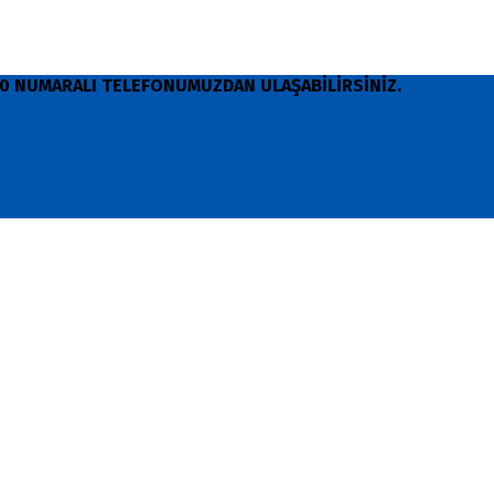
 90 NUMARALI TELEFONUMUZDAN ULAŞABİLİRSİNİZ.