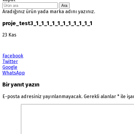
Ara
Aradığınız ürün yada marka adını yazınız.
proje_test3_1_1_1_1_1_1_1_1_1_1_1
23
Kas
Facebook
Twitter
Google
WhatsApp
Bir yanıt yazın
E-posta adresiniz yayınlanmayacak.
Gerekli alanlar
*
ile iş