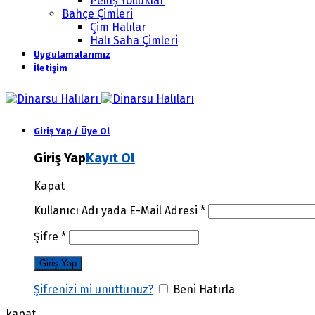
Peluş Yolluklar
Bahçe Çimleri
Çim Halılar
Halı Saha Çimleri
Uygulamalarımız
İletişim
Giriş Yap / Üye Ol
Giriş Yap
Kayıt Ol
Kapat
Kullanıcı Adı yada E-Mail Adresi
*
Şifre
*
Şifrenizi mi unuttunuz?
Beni Hatırla
kapat