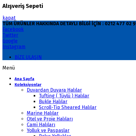
Alışveriş Sepeti
kapat
TÜM ÜRÜNLER HAKKINDA DETAYLI BİLGİ İÇİN : 0212 477 02
Facebook
Twitter
Google
Instagram
BİZE ULAŞIN
Menü
Ana Sayfa
Koleksiyonlar
Duvardan Duvara Halılar
Tufting ( Tüylü ) Halılar
Bukle Halılar
Scroll-Tip Sheared Halılar
Marine Halılar
Otel ve Proje Halıları
Cami Halıları
Yolluk ve Paspaslar